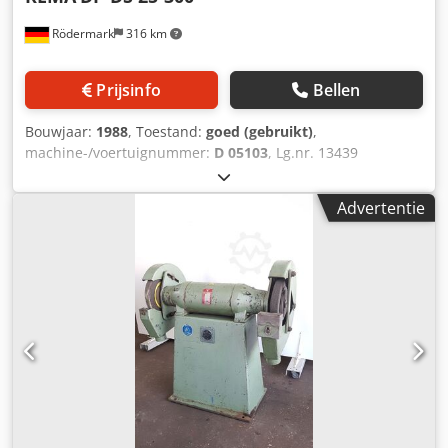
Rödermark
316 km
Prijsinfo
Bellen
Bouwjaar:
1988
, Toestand:
goed (gebruikt)
,
machine-/voertuignummer:
D 05103
, Lg.nr. 13439
Technische gegevens: - Afmeting polijstschijf-slijpschijf ca.
300 x 40 x 76 mm - Afmeting schuurband ca. 3500 x 50 mm
Advertentie
- Afmeting contactschijf 400 x 50 mm Chodpfx Afsk D
Ewgsija - Toerental 1450 rpm - Aandrijving 400 V / 1,8 kW -
Benodigde ruimte ca. B 1100 x H 2450 x D 800 mm -
Gewicht ca. 300 kg