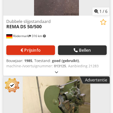
1
/
6
Dubbele slijpstandaard
REMA
DS 50/500
Rödermark
316 km
Prijsinfo
Bellen
Bouwjaar:
1985
, Toestand:
goed (gebruikt)
,
machine-/voertuignummer:
013125
, Aanbieding 21283
Technische gegevens: - Diameter slijpschijf ca. 500 mm -
Breedte van de slijpschijf ca. 50 mm - Boring van de
Advertentie
slijpschijf ca. 127 mm - Toerental wiel 950 rpm -
Aandrijving 400 V / 3,3 kW - Werkhoogte ca. 800 mm -
Werkdiepte / beschermingsdiepte instelbaar -
Aansluitingen voor zuigbuis 100 mm - Benodigde ruimte
ca. B 1250 x H 1150 x D 650 mm - Gewicht ca. 350 kg
Chodpfx Asi Daw Tjfija