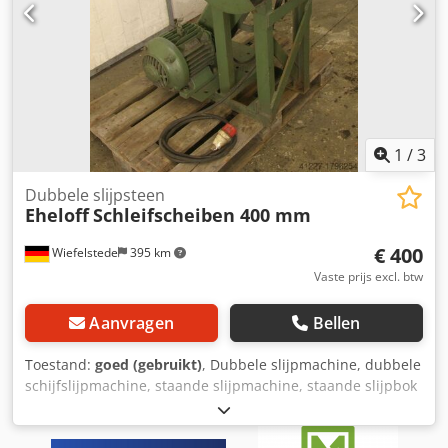
1
/
3
Dubbele slijpsteen
Eheloff
Schleifscheiben 400 mm
€ 400
Wiefelstede
395 km
Vaste prijs excl. btw
Aanvragen
Bellen
Toestand:
goed (gebruikt)
, Dubbele slijpmachine, dubbele
schijfslijpmachine, staande slijpmachine, staande slijpbok
Cjdpfjb A If Tex Afioha