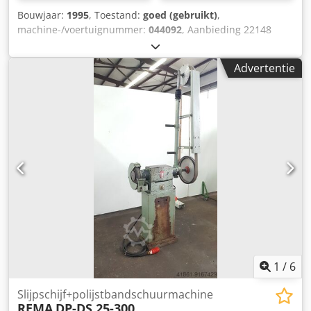
Bouwjaar:
1995
, Toestand:
goed (gebruikt)
,
machine-/voertuignummer:
044092
, Aanbieding 22148
Technische gegevens: Chodpfx Aeiba R Nefija - Diameter
slijpschijf ca. 200 mm - Breedte slijpschijf ca. 25 mm -
Advertentie
Diameter slijpschijf ca. 51 mm - Wiel snelheid 1450 rpm -
Aandrijving 400 V / 0,7 kW - Benodigde ruimte ca. B 600 x H
400 x D 350 mm - Gewicht ca. 30 kg - Console voor
wandmontage
1
/
6
Slijpschijf+polijstbandschuurmachine
REMA
DP-DS 25-300