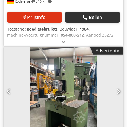
Rödermark
316 km
Prijsinfo
Bellen
Toestand:
goed (gebruikt)
, Bouwjaar:
1984
,
machine-/voertuignummer:
054-008-212
, Aanbod 25272
Technische gegevens: - Max. perskracht: 25 t - Max. slag
van de ram: 500 mm Crodpfx Aloy Ewtrjfef - Slagsnelheid: 0
Advertentie
- 2,4 m/min - Terugloop: 0 - 12 m/min - Inbouwhoogte: 800
mm - C-gat diepte tot midden van de ram: 360 mm -
Klembereik ram: 440 x 360 mm - Klempen ram: 40 mm -
Tafelmaten: 630 x 500 mm - Tafelboring / doorbraak: 180
mm - Elektrisch voetschakelaar - 2-handig
bedieningspaneel - Aandrijving: 400 V / 8,75 kW -
Benodigde ruimte ca.: B 800 x H 2750 x D 1150 mm -
Gewicht ca.: 2000 kg