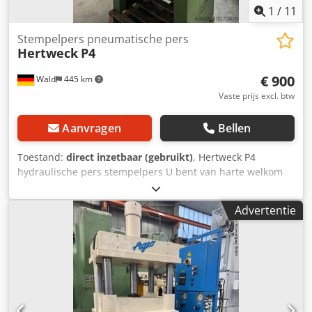
1
/
11
Stempelpers pneumatische pers
Hertweck
P4
€ 900
Wald
445 km
Vaste prijs excl. btw
Aanvragen
Bellen
Toestand:
direct inzetbaar (gebruikt)
, Hertweck P4
hydraulische pers stempelpers U bent van harte welkom
om langs te komen voor een bezichtiging. Wij regelen
graag een kosteneffectieve rederij voor u organiseren! U
Advertentie
ontvangt een correcte factuur. Voor buitenlandse klanten
kan er ook een nettofactuur worden aangemaakt.
Voorwaarde is een geldig BTW-identificatienummer. Onder
voorbehoud van voorafgaande verkoop. Bezoek onze
winkel en bekijk onze andere aanbiedingen. De verstrekte
bedrijfsnamen en handelsmerken zijn eigendom van hun
eigenaren en worden uitsluitend gebruikt om de