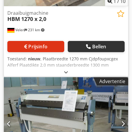
1
/
10
Draaibuigmachine
HBM
1270 x 2,0
Velen
231 km
Prijsinfo
Bellen
Toestand:
nieuw
, Plaatbreedte 1270 mm Cjdpfoupxcgex
Alferf Plaatdikte 2,0 mm staanderbreedte 1300 mm
Openingsbreedte 48 mm Buighoek max. 135 ° Totaal
benodigd vermogen Handbediend Machinegewicht ca. 0,4
Advertentie
ton Benodigde ruimte ca. 1,6 x 0,9 x 1,2 m
Segmentbuigmachine Segmentbreedtes: 25, 35, 40, 50, 75,
100, 125, 150, 250 mm.