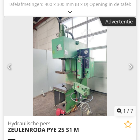
Tafelafmetingen: 400 x 300 mm (B x D) Opening in de tafel:
Ø 133mm Stotermaat: Ø 70mm Projectie: 178 mm Credpfx
Alsvxvtxefsf Inbouwhoogte: 240 mm (slag boven) Slag:
Advertentie
1...100 mm Gewicht: ca. 480 kg Aandrijfvermogen: 2,2 kW
Gemengd • hydraulisch aangedreven • Slagfrequentie
traploos instelbaar • met beschermkap voor inlegwerk met
veilig gereedschap • met in hoogte verstelbare
montagebeugel (voeding optioneel)
1
/
7
Hydraulische pers
ZEULENRODA
PYE 25 S1 M