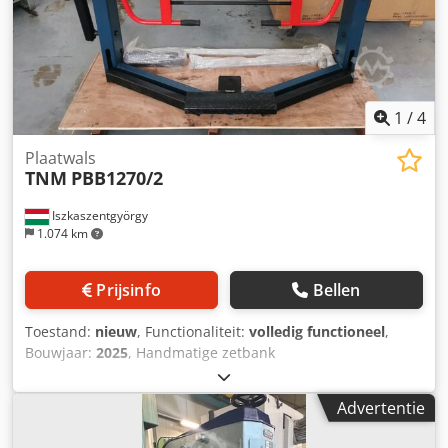
1
/
4
Plaatwals
TNM
PBB1270/2
Iszkaszentgyörgy
1.074 km
Prijsinfo
Bellen
Toestand:
nieuw
, Functionaliteit:
volledig functioneel
,
Bouwjaar:
2025
, Handmatige zetbank
(zwaai-/scharnierbuigmachine) Zeer robuuste uitvoering
Maximale buiglengte: 1270 mm Maximale buigdikte: 2 mm
Advertentie
Bediening via voetpedaal Crodpfxjyr If Rs Alfof