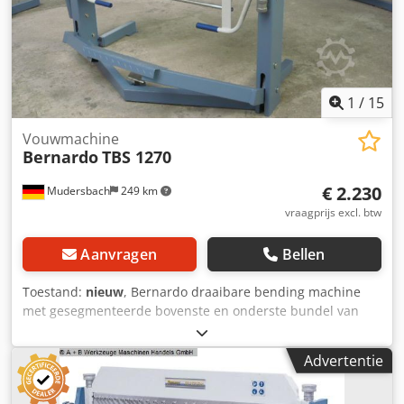
1
/
15
Vouwmachine
Bernardo
TBS 1270
€ 2.230
Mudersbach
249 km
vraagprijs excl. btw
Aanvragen
Bellen
Toestand:
nieuw
, Bernardo draaibare bending machine
met gesegmenteerde bovenste en onderste bundel van
TBS 1270 Werklengte 1270 Max dikte van plaatwerk (400 N
/ mm2) 2.0 mm Maximale opening breedte 46 mm
Advertentie
Buigende hoek 0-135 ° Breedte 1600 mm Diepte * 1115
mm Hoogte: 1150 mm Gewicht: 360 kg * met achteraanslag