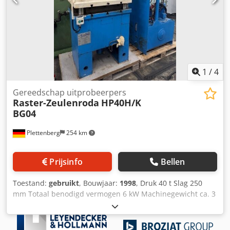
producten te identificeren en te beschrijven. Credpsvux
Spjfx Alfsf Afwijkingen van technische gegevens evenals
fouten in de beschrijving van het artikel kunnen
voorkomen en blijven voorbehouden
1
/
4
Gereedschap uitprobeerpers
Raster-Zeulenroda
HP40H/K
BG04
Plettenberg
254 km
Prijsinfo
Bellen
Toestand:
gebruikt
, Bouwjaar:
1998
, Druk 40 t Slag 250
mm Totaal benodigd vermogen 6 kW Machinegewicht ca. 3
t Statiefbreedte 600/350 mm Tafeloppervlak 860x620 mm
Ramoppervlak 860x620 mm Codsvnwfnspfx Alfsrf
Tafelhoogte 900 mm Bediening met hendel