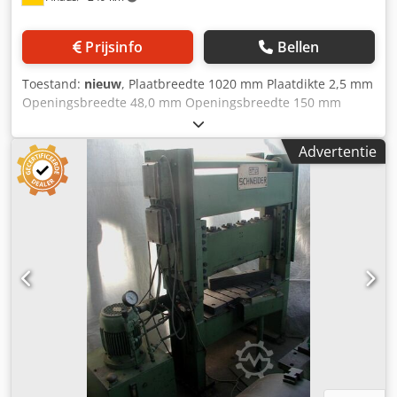
Prijsinfo
Bellen
Toestand:
nieuw
, Plaatbreedte 1020 mm Plaatdikte 2,5 mm
Openingsbreedte 48,0 mm Openingsbreedte 150 mm
zonder segmenten Buighoek max. 0 - 135 ° Werkhoogte
900 mm Machinegewicht ca. 340 kg Ruimtebehoefte ca.
Advertentie
1350 x 820 x 1300 mm Apparatuur: Csdpfx Aljxaa E Deforf -
Zwenkbuigmachines met segmenten. Boven-, onder- en
buigbalk - Universeel inzetbare buigmachine voor
metaalbewerking en reparatiewerkplaatsen - Robuuste
constructie met een modern design - Eenvoudige
verstelling van de bovenbalk met behulp van het
voetpedaal - Handen zijn vrij voor het werkstuk -
Handmatige buigmachine voor standaard
buigwerkzaamheden - Gesegmenteerde bovenbalk voor
een groot aantal buigmogelijkheden - Optimale prijs-
kwaliteitverhouding - Snel en eenvoudig buigproces met
behulp van de booggreep - Antislip rubberen bekleding op
het voetpedaal voor veilig werken - Eenvoudige aanpassing