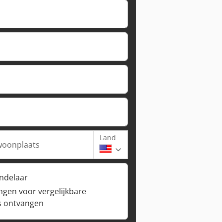
Land
woonplaats
andelaar
ngen voor vergelijkbare
s ontvangen