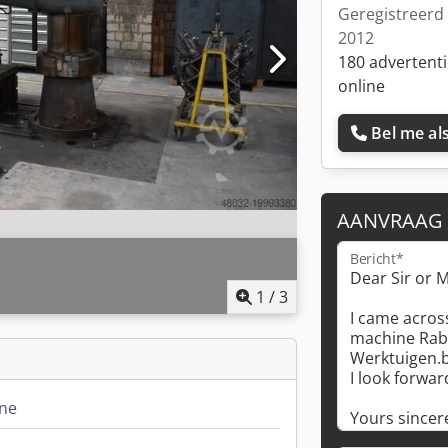
Geregistreerd 
2012
180 advertent
online
Bel me als
AANVRAAG
Bericht*
1
/
3
ne