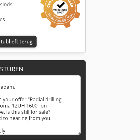
sinds:
ies
tublieft terug
 STUREN