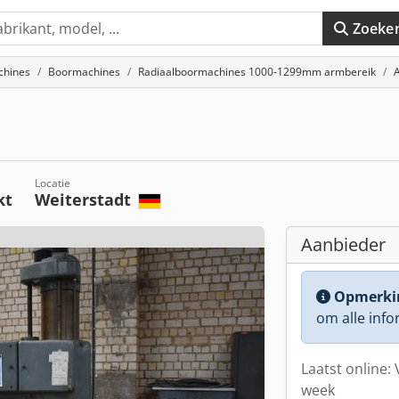
Zoeke
chines
Boormachines
Radiaalboormachines 1000-1299mm armbereik
A
Locatie
kt
Weiterstadt
Aanbieder
Opmerki
om alle info
Laatst online: 
week