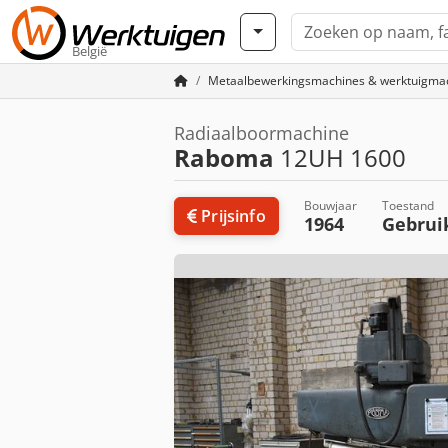
België
Metaalbewerkingsmachines & werktuigma
Radiaalboormachine
Raboma
12UH 1600
Bouwjaar
Toestand
Prijsinfo
1964
Gebrui