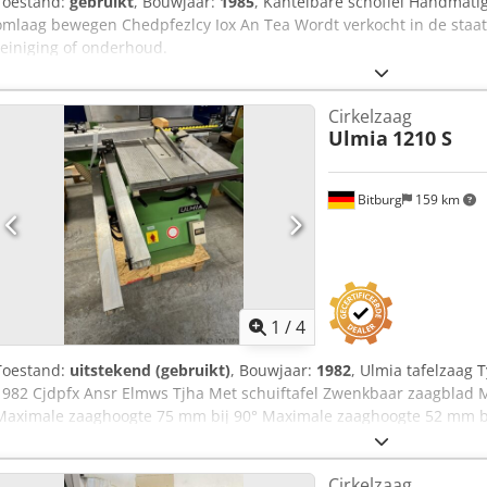
Toestand:
gebruikt
, Bouwjaar:
1985
, Kantelbare schoffel Handmati
omlaag bewegen Chedpfezlcy Iox An Tea Wordt verkocht in de staat
reiniging of onderhoud.
Cirkelzaag
Ulmia
1210 S
Bitburg
159 km
1
/
4
Toestand:
uitstekend (gebruikt)
, Bouwjaar:
1982
, Ulmia tafelzaag 
1982 Cjdpfx Ansr Elmws Tjha Met schuiftafel Zwenkbaar zaagblad
Maximale zaaghoogte 75 mm bij 90° Maximale zaaghoogte 52 mm b
Schuiftafel Schuiftafel 750 mm Hoogte tot bovenkant tafel 850 mm
Gewicht: 121 kg Locatie: uit voorraad 54634 Bitburg - onmiddellijk 
Cirkelzaag