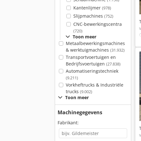
Kantenlijmer
(978)
Slijpmachines
(752)
CNC-bewerkingscentra
(720)
Toon meer
Metaalbewerkingsmachines
& werktuigmachines
(31.932)
Transportvoertuigen en
Bedrijfsvoertuigen
(27.838)
Automatiseringstechniek
(9.211)
Vorkheftrucks & Industriële
trucks
(9.002)
Toon meer
Machinegegevens
Fabrikant: