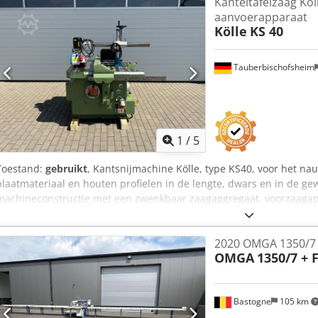
Kanteltafelzaag K
aanvoerapparaat
Kölle
KS 40
Tauberbischofsheim
1
/
5
Toestand:
gebruikt
, Kantsnijmachine Kölle, type KS40, voor het na
plaatmateriaal en houten profielen in de lengte, dwars en in de g
machineconstructie met een zwenkbaar zaagaggregaat, voorzaaga
type VS48K, is bijzonder geschikt voor timmerwerkplaatsen, meubelm
de werkplaats. Codpfezrxbnox An Tsha Technische gegevens: - Zaag
2020 OMGA 1350/7
Zwenkbaar: 45°
OMGA
1350/7 + 
Bastogne
105 km