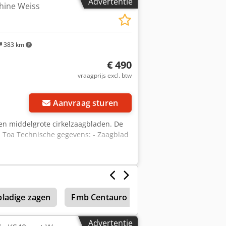
Advertentie
chine Weiss
383 km
€ 490
vraagprijs excl. btw
Aanvraag sturen
e en middelgrote cirkelzaagbladen. De
Toa Technische gegevens: - Zaagblad
ladige zagen
Fmb Centauro
Same Centauro 65
Advertentie