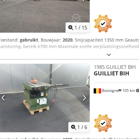
1
/
15
Toestand:
gebruikt
, Bouwjaar:
2020
, Snijcapaciteit 1350 mm Geauto
aansturing, bereik 6700 mm Maximale snelle verplaatsingssnelhe
1985 GUILLIET BIH
GUILLIET
BIH
Bastogne
105 km
1
/
6