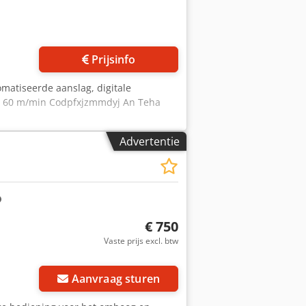
Prijsinfo
matiseerde aanslag, digitale
id 60 m/min Codpfxjzmmdyj An Teha
Advertentie
€ 750
Vaste prijs excl. btw
Aanvraag sturen