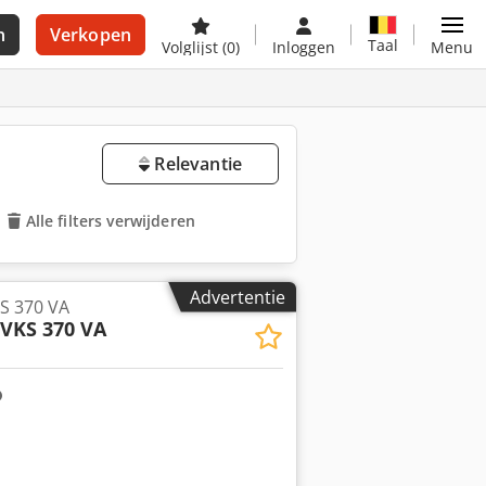
n
Verkopen
Taal
Volglijst
(0)
Inloggen
Menu
Relevantie
Alle filters verwijderen
Advertentie
S 370 VA
VKS 370 VA