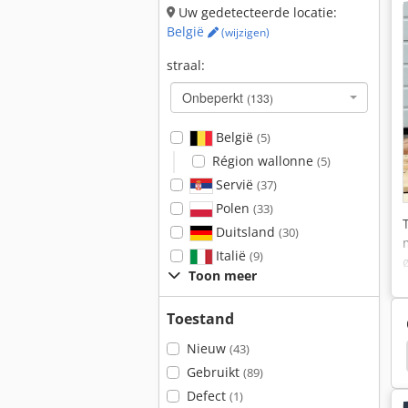
Uw gedetecteerde locatie:
België
(wijzigen)
straal:
Onbeperkt
(133)
België
(5)
Région wallonne
(5)
Servië
(37)
Polen
(33)
Duitsland
(30)
Italië
(9)
Toon meer
Toestand
Nieuw
(43)
E
Neuson 6503 Wd
Euromac
Kaltenbach
Gebruikt
(89)
Defect
(1)