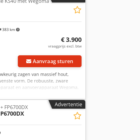
ölle KS40 met Wegoma
383 km
€ 3.900
vraagprijs excl. btw
Aanvraag sturen
uwkeurig zagen van massief hout,
ewenste vorm. De robuuste, zware
pparaat en aanvoerapparaat Wegoma,
akerijen en voor veelzijdig gebruik in
breedte: ca. 850 mm - Motor: 7,5 kW -
Advertentie
 + FP6700DX
FP6700DX