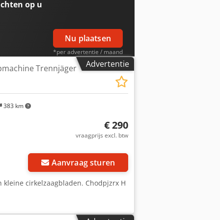
chten op u
Nu plaatsen
*per advertentie / maand
Advertentie
epmachine Trennjäger
383 km
€ 290
vraagprijs excl. btw
Aanvraag sturen
an kleine cirkelzaagbladen. Chodpjzrx H