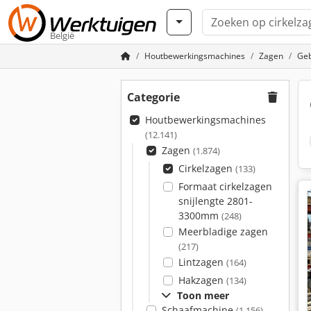
België
Houtbewerkingsmachines
Zagen
Geb
Categorie
Houtbewerkingsmachines
(12.141)
Zagen
(1.874)
Cirkelzagen
(133)
Formaat cirkelzagen
snijlengte 2801-
3300mm
(248)
Meerbladige zagen
(217)
Lintzagen
(164)
Hakzagen
(134)
Toon meer
Schaafmachine
(1.156)