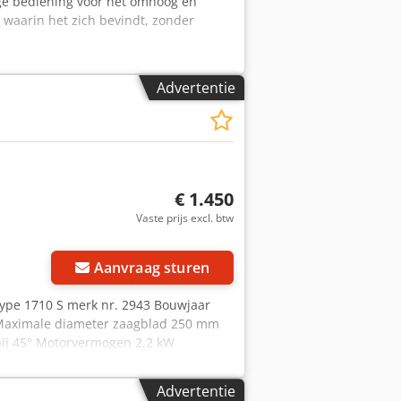
ge bediening voor het omhoog en
 waarin het zich bevindt, zonder
Advertentie
€ 1.450
Vaste prijs excl. btw
Aanvraag sturen
Type 1710 S merk nr. 2943 Bouwjaar
 Maximale diameter zaagblad 250 mm
ij 45° Motorvermogen 2,2 kW
 Diameter zuigaansluiting 100 mm
beschikbaar -
Advertentie