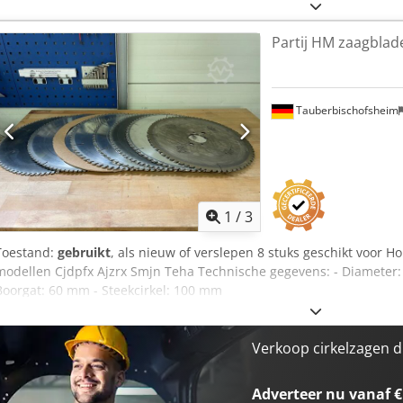
Partij HM zaagblad
Tauberbischofsheim
1
/
3
Toestand:
gebruikt
, als nieuw of verslepen 8 stuks geschikt voor H
modellen Cjdpfx Ajzrx Smjn Teha Technische gegevens: - Diameter:
Boorgat: 60 mm - Steekcirkel: 100 mm
Verkoop cirkelzagen d
Adverteer nu vanaf €