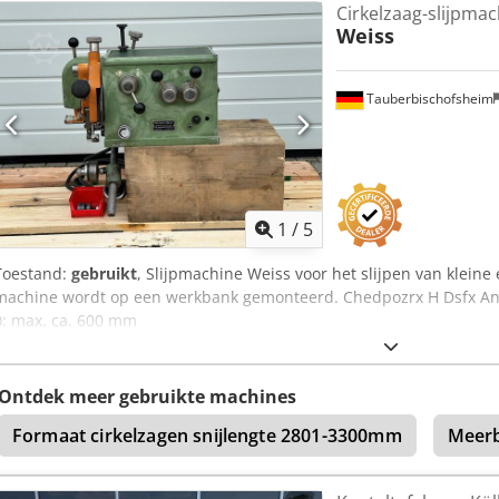
Cirkelzaag-slijpma
Weiss
Tauberbischofsheim
1
/
5
Toestand:
gebruikt
, Slijpmachine Weiss voor het slijpen van klein
machine wordt op een werkbank gemonteerd. Chedpozrx H Dsfx An 
ø: max. ca. 600 mm
Ontdek meer gebruikte machines
Formaat cirkelzagen snijlengte 2801-3300mm
Meerb