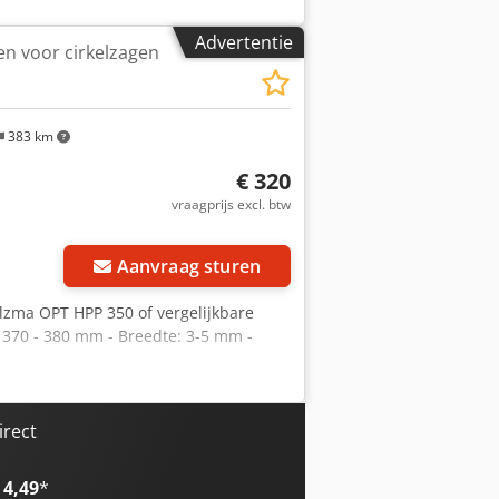
Advertentie
en voor cirkelzagen
383 km
€ 320
vraagprijs excl. btw
Aanvraag sturen
olzma OPT HPP 350 of vergelijkbare
 370 - 380 mm - Breedte: 3-5 mm -
irect
 4,49
*