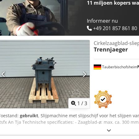
11 miljoen kopers
wa
Informeer nu
+49 201 857 861 80
Cirkelzaagblad-sli
Trennjaeger
Tauberbischofsheim
1
/
3
Toestand:
gebruikt
, Slijpmachine met slijpschijf voor het slijpen v
Rsfx An Tja Technische specificaties: - Zaagblad-ø: max. ca. 300 mm