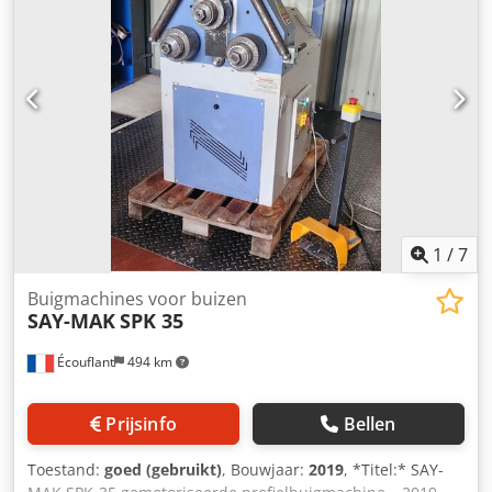
1
/
7
Buigmachines voor buizen
SAY-MAK
SPK 35
Écouflant
494 km
Prijsinfo
Bellen
Toestand:
goed (gebruikt)
, Bouwjaar:
2019
, *Titel:* SAY-