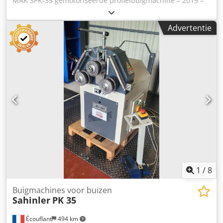
MAK SPK-35 gemotoriseerde profielbuigmachine – 2019 –
0,75 kW *Beschrijving:* Te koop: gemotoriseerde
profielbuigmachine van het merk *SAY-MAK*, model *SPK-
Advertentie
35*. *Kenmerken:* - *Jaar:* 2019 – Serienummer: 290367 -
*Motor:* 1,5 kW - *Voeding:* 400V driefasig - *Gewicht:*
400 kg Cedpfozr Rcwox Abmjrf - *Toepassing:* Buigen van
ronde/vierkante buizen, platstaal, hoekijzers en profielen -
*Bediening:* Voetpedaal + noodstop - *Staat:* Zeer goede
staat, machine uit 2019 Perfect voor metaalbewerking,
slotenmakerij, hekwerk, glazen constructies en
constructiewerk. Robuuste machine van een
gerenommeerd Turks merk. Rollen worden meegeleverd.
1
/
8
Buigmachines voor buizen
Sahinler
PK 35
Écouflant
494 km