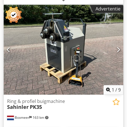
Ajdkxlkebmjf - twee aangedreven rollen - kan horizontaal
Advertentie
en verticaal worden gebruikt - buigcapaciteit tot 60x10 mm
aan de rand - ronde buis tot 60 x 3,6 mm - hoekijzer
50x50x6 mm - Massief materiaal 35 mm - Aandrijfmotor 1,5
kw 400 volt 3 fase - Asrotatie 4,5 rpm - Schachtdiameter 50
mm - Gewicht 325 kg
1
/
9
Ring & profiel buigmachine
Sahinler
PK35
Boxmeer
163 km