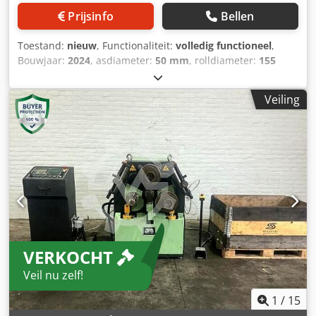
Prijsinfo
Bellen
Toestand:
nieuw
, Functionaliteit:
volledig functioneel
,
Bouwjaar:
2024
, asdiameter:
50 mm
, rolldiameter:
155
mm
, totaalgewicht:
400 kg
, vermogen:
1,5 kW (2,04 pk)
,
ingangsspanning:
400 V
, Uitrusting:
documentatie /
Veiling
handleiding, noodstop
, Merk: Sahinler Model: PK 35
Bouwjaar: 2024, ongebruikt Cedpfswt Sy Aex Abmorf
Capaciteit (kW): 1,5 Spanning: 400 Frequentie (Hz): 50
Afmetingen LxBxH (mm): 1000 x 750 x 1400 Gewicht (kg) ca.:
400 Aantal op voorraad: 4 Geproduceerd in: Turkije Ø
Diameter (mm): 50 Opmerkingen: Ongebruikte machines
tegen concurrerende prijzen, meerdere exemplaren op
voorraad, voetpedaal inbegrepen.
VERKOCHT
Veil nu zelf!
1
/
15