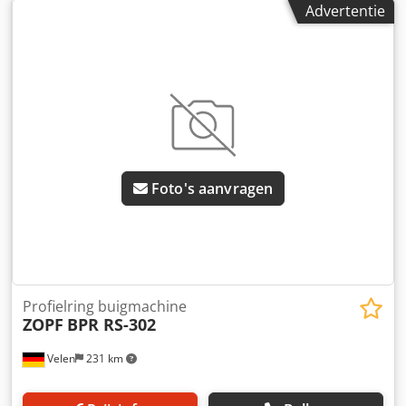
rollen - CE-markering / conformiteitsverklaring -
Advertentie
Gebruiksaanwijzing in het Duits
Foto's aanvragen
Profielring buigmachine
ZOPF
BPR RS-302
Velen
231 km