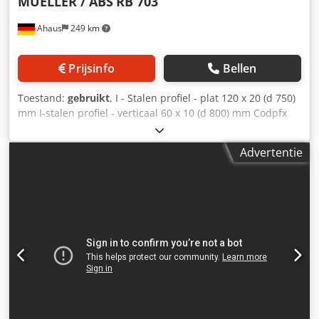
MUELLER / ABS
RB 703
Ahaus
249 km
Prijsinfo
Bellen
Toestand:
gebruikt
, I - Stalen profiel - plat 120 x 20 (d 750)
mm I-stalen profiel - verticaal 60 x 10 (d 800) mm Codpfx
Aszlukrebmerf Hoekstaal 50 x 5 (d 1200) mm Massief
materiaal - diameter 35,0 (d 800) mm Buitendiameter buis,
Advertentie
max. 70 x 3,0 (d 1200) mm Asdiameter 52,0 mm Diameter
bovenwals 155 mm Diameter onderwals 155 mm
Slaglengte 150 mm Rotatiesnelheid 9,0 omw/min Totale
benodigde vermogen 1,3 kW Gewicht 305 kg Afmetingen L-
B-H 900 x 700 x 1500 mm Uitrusting: - robuuste elektro-
motorische ring-/profielbuigmachine - machineonderstel,
met achterste legplank - horizontale en verticale werking
mogelijk - gesegmenteerde standaardwalsen (gedeeld) - 2x
set buiswalsen Ø 50 + 60 mm - handmatige bediening van
de bovenwals - analoge positie-aanduiding van de
bovenwalsen (schaal) - handmatig instelbare