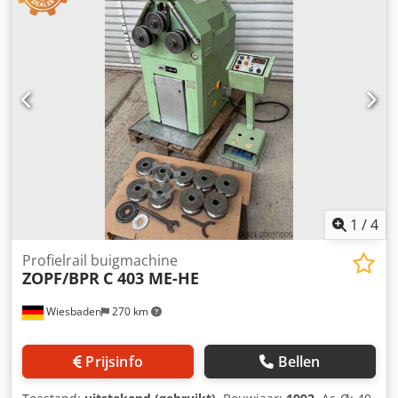
Asdiameter: 50 mm Aslengte: 200 mm MACHINE DETAILS
Besturing: CNC Afmetingen & gewicht Codpfx Aexw Sl
Robmerf Afmetingen (L x B x H): 1.730 mm x 1.600 mm x
1.520 mm Gewicht: 1.800 kg Transportpakketten: 2
1
/
4
Profielrail buigmachine
ZOPF/BPR
C 403 ME-HE
Wiesbaden
270 km
Prijsinfo
Bellen