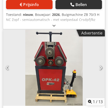
Compacte afmetingen Eenvoudige en comfortabele
Prijsinfo
Bellen
bediening Geschikt voor werkplaats- en
productieomgevingen Nieuwe en volledig functionele
Toestand:
nieuw
, Bouwjaar:
2026
, Buigmachine ZB 70/3 H
machine DOCUMENTATIE EN SERVICE 12 maanden
NC Zopf - semiautomatisch - met voetpedaal Crsdpfjfkz
garantie Garantieservice Crodpfsytffwsx Abmjf Service na
Rbsx Abmof - met standaard rolset TECHNISCHE
afloop van de garantie CE-conformiteitsverklaring
SPECIFICATIES: - drie aangedreven assen, glad oppervlak -
Technische documentatie (DTR) in het Engels LEVERING Wij
Advertentie
hydraulische verstelling van de middenrol - werkpositie
kunnen de levering van de machine rechtstreeks bij de
horizontaal en verticaal - De assen worden ondersteund
klant organiseren. De transportkosten worden individueel
door conische lagers - schuifbalken op de schuifsteun zijn
berekend, afhankelijk van de leveringslocatie en het
verwisselbaar - Asdiameter: 40 mm - Roldiameter: 152/162
aanbod van het transportbedrijf. Neem contact op met
mm - toerental van de as: 8,5 U/min. - spanning: 400V 50Hz
onze verkoopafdeling voor meer informatie, een
3Ph - aandrijfmotor: 1,1 kW - motor voor hydraulisch: 1,1
commercieel aanbod of een offerte voor transportkosten.
kW - hydraulische druk: 8 tot - instelmanier: 120 mm -
Bezoek onze website om ons volledige assortiment aan
gewicht: 490 kg - afmetingen: - kleur RAL5012 / RAL7015
metaalbewerkingsmachines en accessoires te bekijken.
NC-CONTROL voor ZB 70/3 HA: - twee assen gecontroleerd
- aanraakscherm - onthouden van 1000 programma's echo
19 stappen - interpolatie - nauwkeurigheid van de y-assen
1/10 mm - programmeerbaar vooruit en achteruit
1
/
13