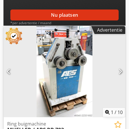
horizontaal en verticaal - lagering van de assen met
kegellagers - zijdelings, handmatig instelbare
aanslagwalsen - 1x set standaardwalsen – gedeeld - 3x set
Nu plaatsen
buiswalsen - 1x vrij bewegende bedieningseenheid -
*per advertentie / maand
handleiding
Advertentie
1
/
10
Ring buigmachine