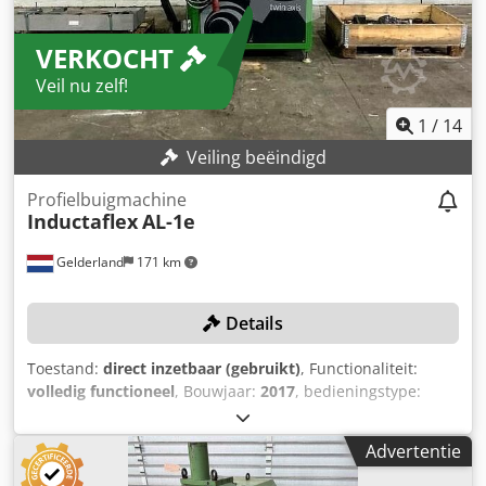
Digitale uitlezing
VERKOCHT
Veil nu zelf!
1
/
14
Veiling beëindigd
Profielbuigmachine
Inductaflex
AL-1e
Gelderland
171 km
Details
Toestand:
direct inzetbaar (gebruikt)
, Functionaliteit:
volledig functioneel
, Bouwjaar:
2017
, bedieningstype:
CNC-besturing
, asdiameter:
50 mm
, buigkracht (max.):
10
t
, verplaatsingsafstand X-as:
200 mm
, as-lengte:
200 mm
,
Advertentie
TECHNISCHE DETAILS Maximaal koppel per rol max.: 2.500
Nm Buigkracht: 10 t X-as verplaatsing: 200 mm