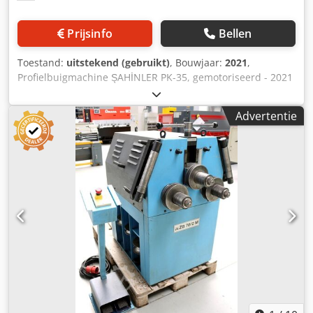
Prijsinfo
Bellen
Toestand:
uitstekend (gebruikt)
, Bouwjaar:
2021
,
Profielbuigmachine ŞAHİNLER PK-35, gemotoriseerd - 2021
- 1,5 kW *Beschrijving:* Te koop: gemotoriseerde
profielbuigmachine van het merk *ŞAHİNLER*, model *PK-
Advertentie
35*. *Kenmerken:* Crjdpfezr Rcdex Abmof - *Bouwjaar*:
2021 - Serienummer: 296208 - *Motor*: 1,5 kW -
*Voeding*: 400V, driefasig - *Toepassing*: Buigen van
buizen, profielen, platstaal en hoekijzers - *Bediening*:
Bedieningskast met noodstop + voetschakelaar - *Staat*:
Zeer goede staat, machine uit 2021, weinig gebruikt Ideaal
voor metaalbewerking, slotenmakerij, glazen constructies,
poorten en constructie. Geronommeerd Turks merk, zeer
robuust. Buigrollen worden meegeleverd.