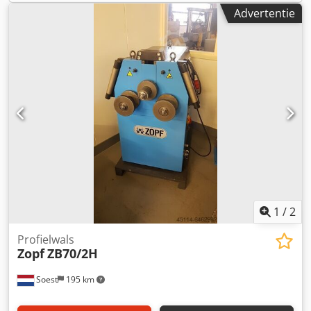
hoge rand t- ronde buis tot 70x2 mm - Hoekijzer 50x50x6
Advertentie
mm- Massief materiaal 35 mm - Gewicht 470 kg
1
/
2
Profielwals
Zopf
ZB70/2H
Soest
195 km