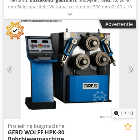
Toestand:
uitstekend (gebruikt)
, Bouwjaar:
1992
, As-Ø: 40
mm Buigcapaciteit: Vlakstaal rechtop bij 500 mm Ø: 60 x 10
mm Vlakstaal plat bij 400 mm Ø: 100 x 15 mm Vierkantstaal
bij 500 mm Ø: 35 mm Hoekstaal buitenbeen bij 450 mm Ø:
Advertentie
50 x 50 x 6 mm Hoekstaal binnenbeen bij 600 mm Ø: 50 x
50 x 6 mm T-staal buiten/binnen bij 600 mm Ø: 60 x 60 x
7/50 x 50 x 6 mm Rondstaal bij 500 mm Ø: 35 mm Cedpfox
Anpvjx Abmorf As-toerental: 7,5 omw/min Elektrische
aansluiting: 380 V, ca. 1,7 kW Benodigde ruimte: 910 x 640
x 1400 mm Gewicht: ca. 480 kg
1
/
10
Profielring buigmachine
GERD WOLFF
HPK-80
Rohrbiegemaschine