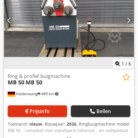
Drukkracht hydraulische cilinder 80 kN - Buigcapaciteit tot
60x10 mm aan de rand - Ronde buis tot 70x2 mm -
Hoekijzer 50x50x6 mm Cedpfx Ajhmbh Hjbmerf - Massief
materiaal 35 mm - Gewicht 490 kg - Kleur RAL5012 /
RAL7015
1
/
6
Ring & profiel buigmachine
MB 50
MB 50
Haldenwang
489 km
Prijsinfo
Bellen
Toestand:
nieuw
, Bouwjaar:
2026
, Ringbuigmachine model
MB 50 - compleet met standaard rollenset - en voetpedaal
- mechanische toevoer van de drukrol Crsdpfx