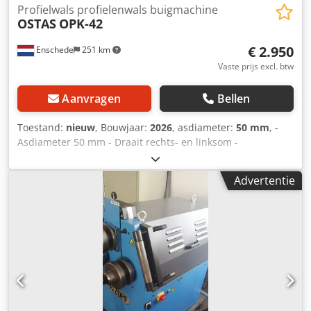
Profielwals profielenwals buigmachine
OSTAS
OPK-42
€ 2.950
Enschede
251 km
Vaste prijs excl. btw
Aanvragen
Bellen
Toestand:
nieuw
, Bouwjaar:
2026
, asdiameter:
50 mm
, -
Asdiameter 50 mm - Draait rechts- en linksom -
Horizontaal/verticaal te gebruiken Credpswv Ufajfx Abmsf -
Voetbediening - Noodstop - Documentatie - 400V
Advertentie