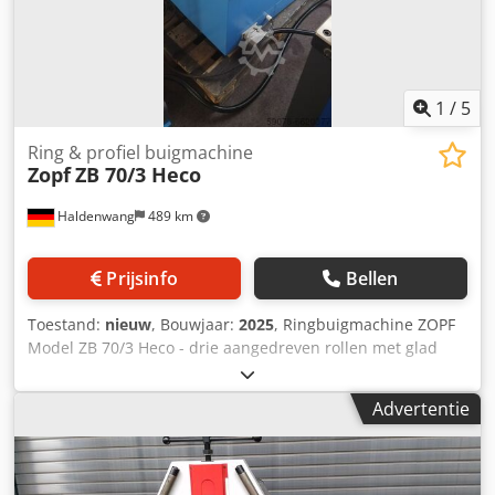
1
/
5
Ring & profiel buigmachine
Zopf
ZB 70/3 Heco
Haldenwang
489 km
Prijsinfo
Bellen
Toestand:
nieuw
, Bouwjaar:
2025
, Ringbuigmachine ZOPF
Model ZB 70/3 Heco - drie aangedreven rollen met glad
oppervlak - hydraulische aanvoer van de bovenste rol -
werkpositie horizontaal en verticaal - digitaal display met
Advertentie
geheugenfunctie - lagering van de assen met
kegelrollagers - gebruik van verwisselbare glijrails op de
geleideslede - Rollendiameter 152/162 mm - Asdiameter 40
mm - Asomwentelingen 8,5 rpm - Aandrijfmotor 1,1 kW -