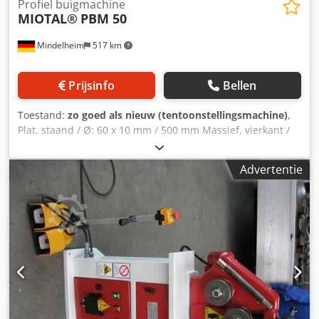
Profiel buigmachine
MIOTAL®
PBM 50
Mindelheim
517 km
Prijsinfo
Bellen
Toestand:
zo goed als nieuw (tentoonstellingsmachine)
,
Plat, staand / Ø: 60 x 10 mm / 500 mm Massief, vierkant /
Ø: 35 x 35 mm / 900 mm Buis, rond / Ø: 70 x 2 mm / 1000
mm Asdiameter: 50 mm Diameter rol: 138 mm
Advertentie
Buigsnelheid: 4,5 / 9 m/min Spanning: 400 V
Motorvermogen: 0,6 / 0,9 kW Afmetingen BxDxH, ca.: 780 x
1040 x 1470 mm Gewicht ca.: 360 kg Uitrusting:
Cedepxmauepfx Abmsrf - Machine in stabiele gelaste
staalconstructie - Rolaandrijving via tandwielkast -
Geharde rollen (standaard rollenset inbegrepen) - Geharde
en geslepen montageassen - Alle schakel- en
bedieningselementen op mobiel bedieningspaneel met
voetpedaal voor rechts/links draaien - Manueel verstelbare
richtrollen - Horizontaal en verticaal te gebruiken Opties