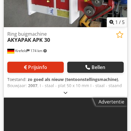
op aanvraag: - Hydraulische invoer van bovenste rol -
Tweetraps motor - Digitaal display - Remmotor voor de
productie van precisieafdekkingen - Rollensets
1
/
5
Ring buigmachine
AKYAPAK
APK 30
Krefeld
174 km
Prijsinfo
Bellen
Toestand:
zo goed als nieuw (tentoonstellingsmachine)
,
Bouwjaar:
2007
, I - staal - plat 50 x 10 mm I - staal - staand
80 x 15 mm Gehoekt staal 50 mm Cedpot U R H Uofx
Abmerf Rond materiaal 30,0 mm Ruwe diameter max. 1
Advertentie
1/2" mm Massief materiaal - diameter 30,0 mm Gewicht
0,185 ton Afmetingen L-W-H 670 x 530 x 1350 mm Vierkant
materiaal 40 x 40 x 3 mm Buizen 60 x 2,0 mm Totaal
benodigd vermogen 0,75 kW Demonstratie-unit Uitrusting:
- Basisframe machine - Voetschakelaar - Standaard rollen