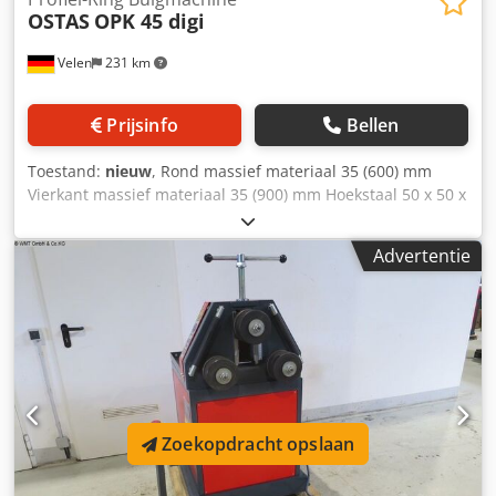
OSTAS
OPK 45 digi
Velen
231 km
Prijsinfo
Bellen
Toestand:
nieuw
, Rond massief materiaal 35 (600) mm
Vierkant massief materiaal 35 (900) mm Hoekstaal 50 x 50 x
5 (800) mm T-staal - lijf naar buiten 60 x 7 (600) mm
Asdiameter 50 mm Werkingssnelheid 4,5 m/min Totaal
Advertentie
benodigd vermogen 1,5 kW Machinegewicht ca. 0,4 t
Benodigde ruimte ca. 1,1 x 0,8 x 1,5 m Csdpfx Absfv H
Etemsrf Profielbuigmachine voorzien van: - Voetpedaal
voor rechts-/linksdraaiend - Opname: as 50 mm - met
digitale display - Gehard speciale stalen assen - 1 set
standaardwalsen - 2 aangedreven rollen - Bovenwals
hydraulisch verstelbaar omhoog/omlaag - Horizontale en
verticale werkwijze - Motor met remvoorziening
Zoekopdracht opslaan