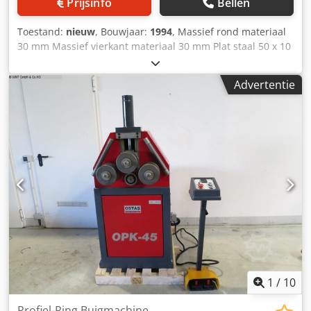
Prijsinfo
Bellen
Toestand:
nieuw
, Bouwjaar:
1994
, Massief rond materiaal
30 mm Massief vierkant materiaal 30 mm Plat staal 50 x 10
mm Astapdiameter 30 mm Werksnelheid 6,0 tpm
Wasdiameter - gereedschap 132 mm Totaal benodigd
Advertentie
vermogen 0,75 kW Crjdpfx Aewrzr Ejbmjf Machinegewicht
ca. 0,25 kg Benodigde ruimte ca. 0,6 x 0,8 x 1,3 m
Profielbuigmachine met: - 1 set standaardrollen - 2 rollen
aangedreven - Werkt horizontaal of verticaal
1
/
10
Profiel-Ring Buigmachine