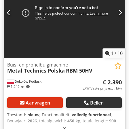
(gedeeld) - Horizontaal en verticaal buigen mogelijk
1
/
10
Buis- en profielbuigmachine
Metal Technics Polska
RBM 50HV
€ 2.390
Sokołów Podlaski
1.246 km
EXW Vaste prijs excl. btw
Aanvragen
Bellen
Toestand:
nieuw
, Functionaliteit:
volledig functioneel
,
Bouwjaar:
2026
, totaalgewicht:
450 kg
, totale lengte:
900
mm
, totale breedte:
850 mm
, totale hoogte:
1.700 mm
,