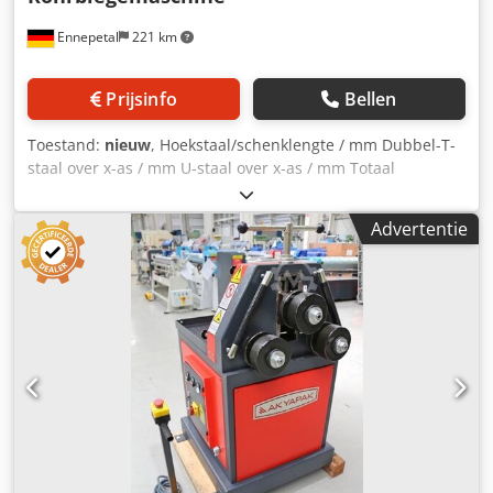
Ennepetal
221 km
Prijsinfo
Bellen
Toestand:
nieuw
, Hoekstaal/schenklengte / mm Dubbel-T-
staal over x-as / mm U-staal over x-as / mm Totaal
geïnstalleerd vermogen 4/380 kW Machinegewicht ca. 1645
kg Benodigde ruimte ca. 1500 x 1000 x 1400 mm De Gerd
Advertentie
Wolff HPK-80 is een hydraulische profiel- en buigmachine
met 3 rollen. De machine is uitstekend geschikt voor het
buigen van profielen, buizen en vergelijkbaar materiaal.
Model: HPK 80 Diameter bovenrol: Ø 80 mm Diameter
onderrollen: Ø 70 mm Rollendiameter: Ø 245 mm
Arbejdstempo: 7 m/min Motorvermogen: 4,75 kW / 380 V
Afmetingen (L x B x H): 1500 x 1000 x 1400 mm Gewicht:
1645 kg Crsdpfoyk Im Eox Abmjf Standaarduitrusting
Gelaste staalconstructie 3 aangedreven rollen Geharde en
geslepen assen, vervaardigd uit hoogwaardig speciaalstaal
Rollen gehard en geslepen Horizontale en verticale
werkpositie Geharde standaardrollen Mobiel