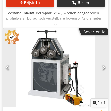
Prijsinfo
Bellen
Toestand:
nieuw
, Bouwjaar:
2026
, 2-rollen aangedreven
profielwals Hydraulisch verstelbare bovenrol As diameter:
40 mm Diameter van de walsrollen: 152-162 mm
Omwentelingen: 8,5 per min. Verstelling van de bovenrol:
Advertentie
120 mm Capaciteit tabel: in de bijlage Machine
verkrijgbaar in deverse uitvoering: Crodpfxjhgiuhj Abmjf
Manuele verstelling, 3-rollen aangedreven etc.
1
/
1