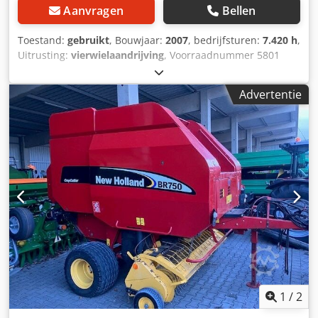
Aanvragen
Bellen
Toestand:
gebruikt
, Bouwjaar:
2007
, bedrijfsturen:
7.420 h
,
Uitrusting:
vierwielaandrijving
, Voorraadnummer 5801
New Holland MH Plus mobiele graafmachine met
verstelbare giek ----* Fabrikant: New Holland * Type: MH
Advertentie
Plus * Bouwjaar: 2007 Dcodpsy Sragsfx Aivjk * Kleur: Geel *
Gesloten cabine * kW/PK: 105 kW / 143 PK * Banden: 10.00
- / dubbele banden * Afgelezen bedrijfsuren: ca. 7,4 uren
* Verstelbare giek * Sorteergrijper * 270 graden camera *
Rundum-werklamp * Maximale km/h * Hydraulische
aansluiting voor grijper * Werklampen voor op het
cabinedak * 270 liter dieseltank * 140 liter hydrauliektank
Let op mogelijke fouten in de advertentie: Ondanks
zorgvuldige samenstelling van deze advertentie kunnen er
in de tekst of specificaties incidenteel fouten voorkomen.
Wij aanvaarden geen aansprakelijkheid voor vergissingen,
wijzigingen of tussentijdse verkoop. Alle informatie is
onder voorbehoud. Neem contact met ons op om details te
verifiëren of vragen te bespreken.
1
/
2