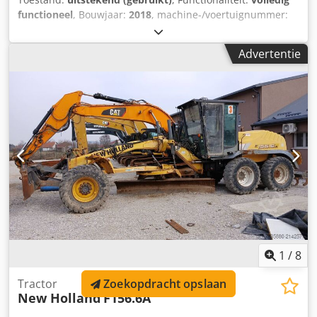
functioneel
, Bouwjaar:
2018
, machine-/voertuignummer:
T7-165S
, Gloednieuw Holland T7.165S-modellen Type
Landbouwtrekker Jaar 2018 Perfecte staat Vermogen 165
Advertentie
pk Nummer RM 4 RM Aantal uren 4300 h
Versnellingsbaktype Semi-automatische versnellingsbak
Naam van de uitzending AANBEVOLEN BEREIK
Airconditioning Ja AV-apparatuur Relatie Djdpfx Ajwq A
Apjiveck PdF AV-apparatuur Voorste ophangbrug Ja
Hangende cabine Ja Aantal distributeurs 4 dist.
Frontafmetingen 540/65R28 Achtermaat 650/65R38 Voorste
slijtage (%) 70% slijtage Slijtage achter (%) 70% slijtage (AR)
1
/
8
Zoekopdracht opslaan
Tractor
New Holland
F156.6A