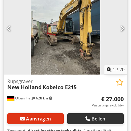
1
/
20
Rupsgraver
New Holland
Kobelco E215
€ 27.000
Olbernhau
628 km
Vaste prijs excl. btw
Aanvragen
Bellen
Toestand:
direct inzetbaar (gebruikt)
, Functionaliteit: