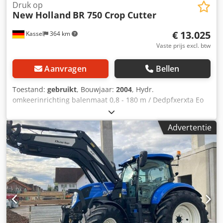
Druk op
New Holland
BR 750 Crop Cutter
€ 13.025
Kassel
364 km
Vaste prijs excl. btw
Aanvragen
Bellen
Toestand:
gebruikt
, Bouwjaar:
2004
, Hydr.
omkeerinrichting balenmaat 0,8 - 180 m / Dedpfxerxta Eo
Aivsck
Advertentie