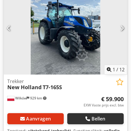
1
/
12
Trekker
New Holland
T7-165S
€ 59.900
Wilków
929 km
EXW Vaste prijs excl. btw
Aanvragen
Bellen
Toestand:
uitstekend (gebruikt)
, Functionaliteit:
volledig