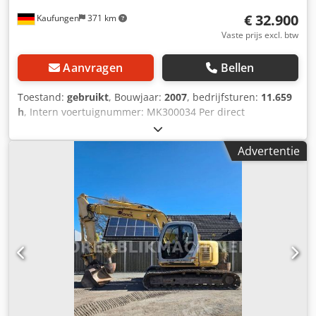
€ 32.900
Kaufungen
371 km
Vaste prijs excl. btw
Aanvragen
Bellen
Toestand:
gebruikt
, Bouwjaar:
2007
, bedrijfsturen:
11.659
h
, Intern voertuignummer: MK300034 Per direct
beschikbaar op ons terrein in Kaufungen Meer informatie:
* Golec Nutzfahrzeuge GmbH (Duits, Engels, Bulgaars,
Advertentie
Russisch) * Viktoria Sologubova (Pools, Russisch,
Oekraïens, Engels) Wijzigingen en fouten voorbehouden
Wij nemen uw gebruikte voertuig graag in ruil aan.
Financiering direct bij ons in huis mogelijk. GOLEC
NUTZFAHRZEUGE GMBH Wij spreken: Duits, Engels,
Spaans, Pools, Oekraïens, Russisch, Bulgaars. Dcedpfxjyzk
Iue Aivek