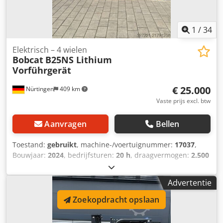
1
/
34
Elektrisch – 4 wielen
Bobcat
B25NS Lithium
Vorführgerät
€ 25.000
Nürtingen
409 km
Vaste prijs excl. btw
Aanvragen
Bellen
Toestand:
gebruikt
, machine-/voertuignummer:
17037
,
Bouwjaar:
2024
, bedrijfsturen:
20 h
, draagvermogen:
2.500
kg
, hefhoogte:
4.710 mm
, vrije hefhoogte:
1.700 mm
,
ladingzwaartepunt:
500 mm
, brandstoftype:
elektrisch
,
Advertentie
masttype:
triplex
, bouwhoogte:
2.180 mm
,
batterijspanning:
48 V
, vorklengte:
1.200 mm
,
Zoekopdracht opslaan
voorbandmaat:
23X9-10
, achterbandmaat:
18X7-8
,
totaalgewicht:
3.552 kg
, 5141046 Djdpfx Ajy Hau Iemtokr