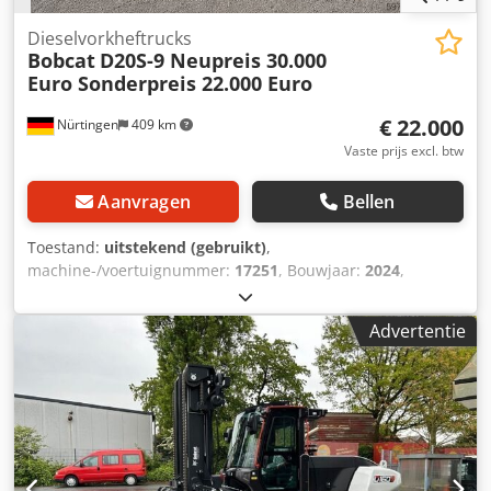
Dieselvorkheftrucks
Bobcat
D20S-9 Neupreis 30.000
Euro Sonderpreis 22.000 Euro
€ 22.000
Nürtingen
409 km
Vaste prijs excl. btw
Aanvragen
Bellen
Toestand:
uitstekend (gebruikt)
,
machine-/voertuignummer:
17251
, Bouwjaar:
2024
,
bedrijfsturen:
430 h
, draagvermogen:
2.000 kg
, hefhoogte:
4.730 mm
, vrije hefhoogte:
1.470 mm
, ladingzwaartepunt:
Advertentie
500 mm
, brandstoftype:
diesel
, masttype:
triplex
,
bouwhoogte:
2.190 mm
, vorklengte:
1.050 mm
,
voorbandmaat:
7.00-15 5.50
, achterbandmaat:
6.50-10
,
totaalgewicht:
4.053 kg
, 5215420 Dkedpfxjzr Db Ho Amtor
Serienummer: FDA2A-5052-00236