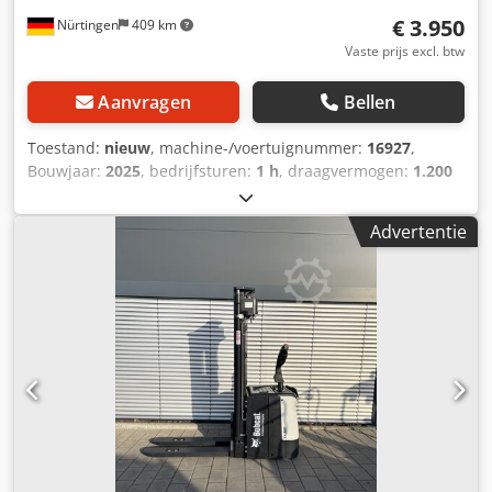
€ 3.950
Nürtingen
409 km
Vaste prijs excl. btw
Aanvragen
Bellen
Toestand:
nieuw
, machine-/voertuignummer:
16927
,
Bouwjaar:
2025
, bedrijfsturen:
1 h
, draagvermogen:
1.200
kg
, hefhoogte:
3.620 mm
, ladingzwaartepunt:
600 mm
,
brandstoftype:
elektrisch
, masttype:
Simplex
,
Advertentie
bouwhoogte:
2.280 mm
, batterijspanning:
24 V
, vorklengte:
1.150 mm
, totaalgewicht:
576 kg
, 5108763 Dkjdpfxsyv S
Rme Amtor Serienummer: OBWNL-003130 Specificaties
batterij: 24V 60Ah