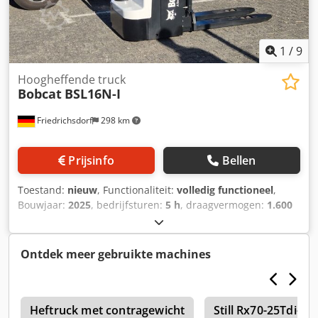
1
/
9
Hoogheffende truck
Bobcat
BSL16N-I
Friedrichsdorf
298 km
Prijsinfo
Bellen
Toestand:
nieuw
, Functionaliteit:
volledig functioneel
,
Bouwjaar:
2025
, bedrijfsturen:
5 h
, draagvermogen:
1.600
kg
, hefhoogte:
4.620 mm
, vrije hefhoogte:
1.520 mm
,
brandstoftype:
elektrisch
, masttype:
triplex
, bouwhoogte:
2.108 mm
, vorklengte:
1.150 mm
, leeggewicht:
1.340 kg
,
Ontdek meer gebruikte machines
totale lengte:
1.964 mm
, aandrijftype:
Elektro
,
bouwbreedte:
820 mm
, Palletwagen Laadcentrum: 600
Vorkbreedte: 560 mm Masttype: Triplex Staat: Nieuw
t
Dkodpfx Amswi Acgstjr Technische staat: Nieuw Type
Heftruck met contragewicht
Still Rx70-25Tdi-Pd