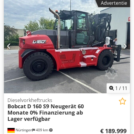
Advertentie
batterijspanning:
25,6 V
, vorklengte:
1.150 mm
,
totaalgewicht:
400 kg
, 5097670 Serienummer: OBWN3-
0000 Dsdpeytldgjfx Amtokr Specificaties accu: 25,6 V, 150
Ah
1
/
11
Dieselvorkheftrucks
Bobcat
D 160 S9 Neugerät 60
Monate 0% Finanzierung ab
Lager verfügbar
€ 189.999
Nürtingen
409 km