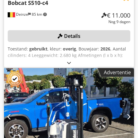
Bobcat
S510-c4
€ 11.000
Deinze
85 km
Nog 9 dagen
Details
Toestand:
gebruikt
, kleur:
overig
, Bouwjaar:
2026
, Aantal
cilinders: 4 Leeggewicht: 2.680 kg Afmetingen (l x b x h):
337 x 172 x 197 cm Snelwisselsysteem: Ja Djdpfx Ajzrv
Ulsmtokr Eigen gewicht: 2680 kg Transportafmetingen:
Advertentie
3378 x 1727 x 1972 mm Motormerk en -type: Kubota V2403
Vermogen: 36,5 kW / 48,9 pk Cilinders: 4 Bandenmaat:
voor- en achterbanden: 30×10-16 Bakbreedte: 1730 mm
Uitvoering: mechanische snelwissel Extra functie: Geen CE-
keuring of registratie Geen documentatie