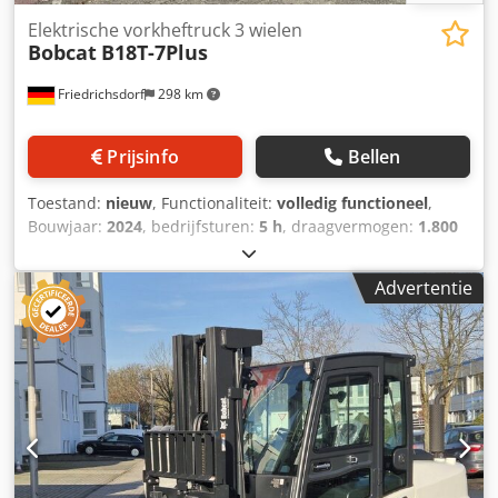
binnenspiegel, buitenspiegel, zwaailicht, ruitenwisser,
Elektrische vorkheftruck 3 wielen
Bobcat
B18T-7Plus
Friedrichsdorf
298 km
Prijsinfo
Bellen
Toestand:
nieuw
, Functionaliteit:
volledig functioneel
,
Bouwjaar:
2024
, bedrijfsturen:
5 h
, draagvermogen:
1.800
kg
, hefhoogte:
4.750 mm
, vrije hefhoogte:
1.540 mm
,
brandstoftype:
elektrisch
, masttype:
triplex
, bouwhoogte:
Advertentie
2.130 mm
, vermogen:
6 kW (8,16 pk)
, vorkenbordbreedte:
902 mm
, vorklengte:
1.200 mm
, leeggewicht:
3.250 kg
,
totale lengte:
1.991 mm
, aandrijftype:
Elektro
,
bouwbreedte:
1.090 mm
, Elektrische 3-wiel vorkheftruck
Zwaartepunt last: 500 Vorkbreedte: 100 mm Vorkdikte: 35
mm ISO-klasse: ISO-klasse 2 = 1.000 - 2.500 kg Masttype:
Triplex Snelheidsklasse: 15 Staat: Nieuwe machine
Technische staat: Nieuw Type voorbanden: Superelastisch
Afmetingen voorbanden: 18x7-8 Voorbanden Conditie: