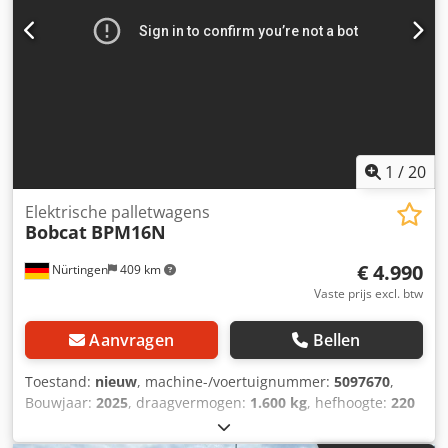
1
/
20
Elektrische palletwagens
Bobcat
BPM16N
€ 4.990
Nürtingen
409 km
Vaste prijs excl. btw
Aanvragen
Bellen
Toestand:
nieuw
, machine-/voertuignummer:
5097670
,
Bouwjaar:
2025
, draagvermogen:
1.600 kg
, hefhoogte:
220
mm
, ladingzwaartepunt:
600 mm
, brandstoftype:
elektrisch
, masttype:
overig
, bouwhoogte:
1.300 mm
,