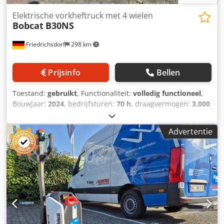
Elektrische vorkheftruck met 4 wielen
Bobcat
B30NS
Friedrichsdorf
298 km
Prijsinfo
Bellen
Toestand:
gebruikt
, Functionaliteit:
volledig functioneel
,
Bouwjaar:
2024
, bedrijfsturen:
70 h
, draagvermogen:
3.000
kg
, hefhoogte:
4.710 mm
, vrije hefhoogte:
1.475 mm
,
brandstoftype:
elektrisch
, masttype:
triplex
, bouwhoogte:
Advertentie
2.145 mm
, vermogen:
16 kW (21,75 pk)
,
vorkenbordbreedte:
1.116 mm
, vorklengte:
1.200 mm
,
leeggewicht:
4.850 kg
, totale lengte:
2.520 mm
,
aandrijftype:
Elektro
, bouwbreedte:
1.244 mm
, Elektrische
4-wiel vorkheftruck Lastzwaartepunt: 500 mm Vorkbreedte:
122 mm Vorkdikte: 45 mm ISO-klasse: ISO klasse 3 = 2.500 -
4.999 kg Masttype: Triplex Snelheidsklasse: 15 Staat: Zo
goed als nieuw Technische staat: Zeer goed Voorbanden
type: Superelastisch Voorbanden maat: 23x10-12