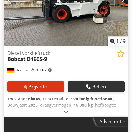
1
/
9
Diesel vorkheftruck
Bobcat
D160S-9
Dinslaken
201 km
Prijsinfo
Bellen
Toestand:
nieuw
, Functionaliteit:
volledig functioneel
,
Bouwjaar:
2025
, draagvermogen:
16.000 kg
, hefhoogte:
5.000 mm
, vrije hefhoogte:
1.815 mm
, brandstoftype:
diesel
, masttype:
triplex
, bouwhoogte:
3.360 mm
,
Advertentie
vorklengte:
2.400 mm
, aandrijftype:
Diesel
, Dieselheftruck
Lastzwaartepunt: 600 mm ISO-klasse: ISO Klasse 4 = 5.000 -