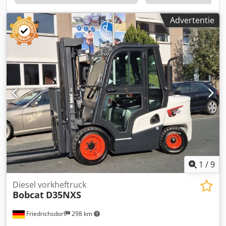
voorbanden: polyurethaan Conditie van de voorbanden: 80
- 100% Type achterbanden: polyurethaan Conditie van de
Advertentie
achterbanden: 80 - 100% Accuspanning: 24V Batterij Ah:
150Ah Batterijtype: lithium-ion Bouwjaar batterij: 2025
Batterijstatus: 80 - 100% Initiële slag, volledige vrije slag,
CE-certificaat, Onderhoudsvrije lithium-ionbatterij,
1
/
9
Diesel vorkheftruck
Bobcat
D35NXS
Friedrichsdorf
298 km