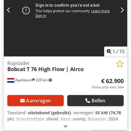
1
/
15
Rupslader
Bobcat
T 76 High Flow | Airco
€ 62.900
Apeldoorn
220 km
Vaste prijs excl. btw
Aanvragen
Bellen
Toestand:
uitstekend (gebruikt)
, vermogen:
55 kW (74,78
pk)
, brandstoftype:
diesel
, kleur:
overig
, Bouwjaar:
2024
,
bedrijfsturen:
916 h
, Uitrusting:
airconditioning
,