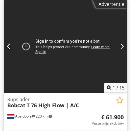
Technische informatie Aantal cilinders: 4 Motorinhoud:
Advertentie
2.400 cc Chassisvorm: star Sturing: star (Bock) Motormerk:
Bobcat Leeggewicht: 4.898 kg Afmetingen (L x B x H): 390 x
186 x 206 cm Functioneel Snelwisselsysteem: Ja CE-
markering: ja Staat Technische staat: zeer goed Optische
staat: zeer goed = Verdere opties en toebehoren = -
Werkverlichting - Giekvering - Rubberen rupsen - High
Flow - Hydraulische snelwissel - Signaallamp - Twee
snelheden = Opmerkingen = Aandrijflijn Emissienorm:
Stage V / Tier IV final Algemeen Dkjdpfx Amexn S N Rotjr
Land van productie: VS Staat CE-type: CE Hydraulische
snelwissel, 2 snelheden, groot display, achteruitrijcamera,
airconditioning, luchtgeveerde stoel
1
/
15
Rupslader
Bobcat
T 76 High Flow | A/C
€ 61.900
Apeldoorn
220 km
Vaste prijs excl. btw