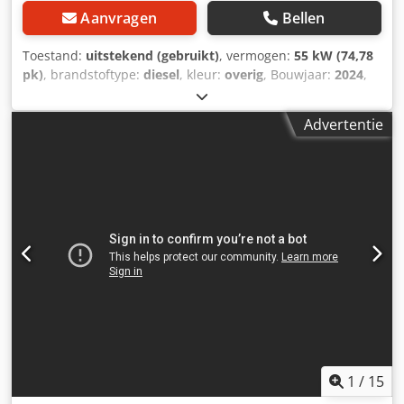
Aanvragen
Bellen
Toestand:
uitstekend (gebruikt)
, vermogen:
55 kW (74,78
pk)
, brandstoftype:
diesel
, kleur:
overig
, Bouwjaar:
2024
,
bedrijfsturen:
1.231 h
, Uitrusting:
airconditioning
,
Technische informatie Aantal cilinders: 4 Motorinhoud:
Advertentie
2.400 cc Besturing: Bock Merk motor: Bobcat Leeggewicht:
4.898 kg Afmetingen (L x B x H): 390 x 186 x 206 cm
Functioneel Snelwisselsysteem: Ja CE-markering: ja Staat
Technische staat: zeer goed Optische staat: zeer goed =
Verdere opties en toebehoren = Dsdpfow U Itajx Amtskr -
3e hydraulische circuit - Werklampen - Rubberen rupsen -
High flow - Hydraulische snelwisselaar - LED-verlichting -
Signaallamp - Twee snelheden = Opmerkingen =
Aandrijflijn Emissiestandaard: Stage V / Tier IV final
Algemeen Land van productie: VS Staat CE-type: CE
Grondbak, hydraulische Power Bobtach, 2-traps
transmissie, achteruitrijcamera, krachtige hydrauliek,
groot display, luchtgeveerde stoel
1
/
15