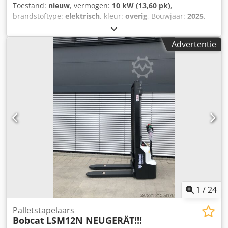
Toestand:
nieuw
, vermogen:
10 kW (13,60 pk)
,
brandstoftype:
elektrisch
, kleur:
overig
, Bouwjaar:
2025
,
bedrijfsturen:
1 h
, Aandrijving: rupsaandrijving
Leeggewicht: 1.910 kg Afmetingen (L x B x H): 381 x 98 x 230
Advertentie
cm CE-markering: ja Algemene staat: zeer goed Dodpfx
Asznrnmomtskr Technische staat: zeer goed Optische
staat: zeer goed = Verdere opties en toebehoren = -
Hameren-/sorteerfunctie - Rotatiefunctie = Opmerkingen =
Algemeen Land van productie: Tsjechië Staat CE-type: CE 2
extra hydraulische functies voor sloop-/sorteergrijper,
cilinderbeschermingsset, uitschuifbaar onderstel
1
/
24
Palletstapelaars
Bobcat
LSM12N NEUGERÄT!!!