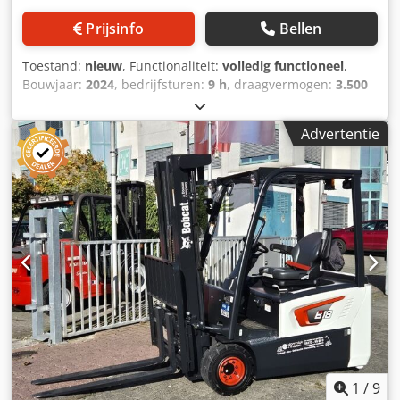
Prijsinfo
Bellen
Toestand:
nieuw
, Functionaliteit:
volledig functioneel
,
Bouwjaar:
2024
, bedrijfsturen:
9 h
, draagvermogen:
3.500
kg
, hefhoogte:
4.820 mm
, vrije hefhoogte:
1.400 mm
,
brandstoftype:
diesel
, masttype:
triplex
, bouwhoogte:
Advertentie
2.350 mm
, vermogen:
45 kW (61,18 pk)
,
vorkenbordbreedte:
1.190 mm
, vorklengte:
1.200 mm
,
leeggewicht:
4.850 kg
, totale lengte:
2.750 mm
,
aandrijftype:
Diesel
, bouwbreedte:
1.290 mm
, Diesel
heftruck Lastzwaartepunt: 500 ISO klasse: ISO klasse 3 =
2.500 - 4.999 kg Masttype: triplex Dkjdpfjy U R Dcsx Amter
Transmissie: koppelomvormer Snelheidsklasse: 20
Conditie: nieuw apparaat Technische staat: nieuw
Voorbanden type: superelastisch Voorbanden maat: 28-9
x15 Voorbanden staat: 80 - 100% Achterbanden type:
superelastisch Achterbanden maat: 6.50x10 Achterbanden
staat: 80 - 100% Zijscheider, 3e ventiel, 4e ventiel,
werklamp achter, werklamp voor, lastbeschermrooster,
volledige cabine, volledige vrije heffing, CE-certificaat,
1
/
9