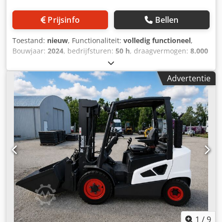
Prijsinfo
Bellen
Toestand:
nieuw
, Functionaliteit:
volledig functioneel
,
Bouwjaar:
2024
, bedrijfsturen:
50 h
, draagvermogen:
8.000
kg
, hefhoogte:
4.800 mm
, vrije hefhoogte:
1.570 mm
,
brandstoftype:
diesel
, masttype:
triplex
, bouwhoogte:
Advertentie
2.780 mm
, vermogen:
59 kW (80,22 pk)
,
vorkenbordbreedte:
2.240 mm
, vorklengte:
2.400 mm
,
leeggewicht:
12.406 kg
, aandrijftype:
Diesel
,
Dieselvorkheftrucks Lastzwaartepunt: 600 Vorkbreedte: 180
mm Vorkdikte: 75 mm ISO-klasse: Terminal West Masttype:
Triplex Dedpfxoxr R Efs Amtskr Transmissie: omvormer
Snelheidsklasse: 20 Conditie: Nieuw apparaat Technische
staat: Nieuw Type voorbanden: Superelastisch Voorbanden
Staat: Nieuw Type achterbanden: Superelastisch
Achterbanden Conditie: Nieuw zijverschuiver,
vorkversteller, 3e ventiel, 4e ventiel, werklamp achter,
werklamp voor, verwarming, volledige cabine, volledige
vrije lift, CE-certificaat, binnenspiegel, buitenspiegel,
zwaailicht, stoel, Camera voor en achter
1
/
9