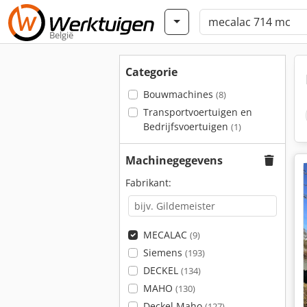
België
Categorie
Bouwmachines
(8)
Transportvoertuigen en
Bedrijfsvoertuigen
(1)
Machinegegevens
Fabrikant:
MECALAC
(9)
Siemens
(193)
DECKEL
(134)
MAHO
(130)
Deckel Maho
(127)