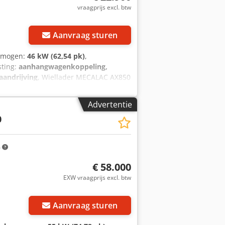
vraagprijs excl. btw
Aanvraag sturen
ermogen:
46 kW (62,54 pk)
,
sting:
aanhangwagenkoppeling,
aandrijving
, Wiellader MECALAC AX850
0 kg 2-traps hydrostaat, 20 km/h 46 KW
ken - incl. reserveband - hydraulische
Advertentie
ing - vierwielaandrijving - cabine met
0
n - originele lak - incl. alle
Nyyjter - direct inzetbaar
m
€ 58.000
EXW vraagprijs excl. btw
Aanvraag sturen