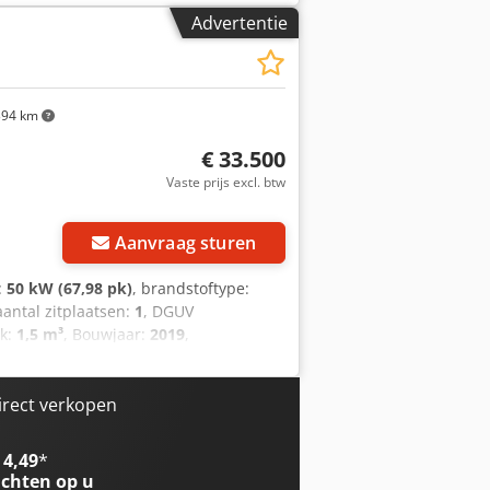
er tanden, 0,55 m³, 1400 mm
Advertentie
unctie, proportioneel 1 extra circuit
and op de hefcilinder
94 km
€ 33.500
Vaste prijs excl. btw
Aanvraag sturen
:
50 kW (67,98 pk)
, brandstoftype:
aantal zitplaatsen:
1
, DGUV
ak:
1,5 m³
, Bouwjaar:
2019
,
rtuignummer:
W09P85326KBA08833
,
koop aangeboden: een krachtige en
0 is de ideale allrounder voor tuin- en
irect verkopen
e bouwplaatsen. Dankzij het
et een compact ontwerp en uitstekende
 4,49
*
ankzij het unieke, zelfstabiliserende
chten op u