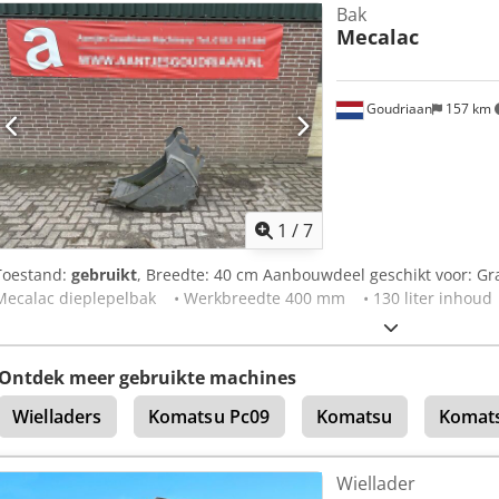
Bak
Erik) * Prijs: € 24.900, exclusief 19% BTW ---- Voor verdere vragen, 
Mecalac
WhatsApp Dksdezkpyfepfx Ahter Alle gegevens zijn onder voorbeho
tussenverkoop voorbehouden.
Goudriaan
157 km
1
/
7
Toestand:
gebruikt
, Breedte: 40 cm Aanbouwdeel geschikt voor: G
Mecalac dieplepelbak • Werkbreedte 400 mm • 130 liter inhoud •
Ontdek meer gebruikte machines
Wielladers
Komatsu Pc09
Komatsu
Komat
Wiellader