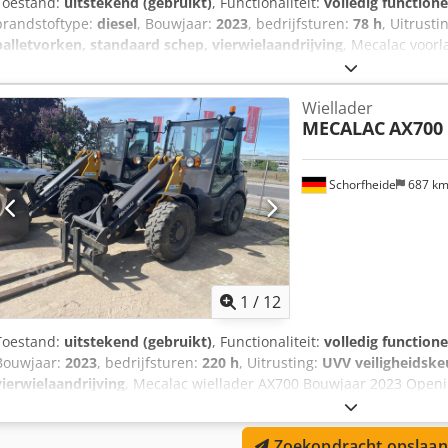
Toestand:
uitstekend (gebruikt)
, Functionaliteit:
volledig functione
brandstoftype:
diesel
, Bouwjaar:
2023
, bedrijfsturen:
78 h
, Uitrusti
palletvorken, standaard schep, vierwielaandrijving
, Mecalac voor
Openingstijden 78 Motor: Deutz Vermogen: 75 pk/55,4 kW Brandsto
totaalgewicht 7500 kg Afmetingen (LxBxH): 6,08m x 2,10m x 2,84m 
Wiellader
Roterend baken Voor- en achterverlichting aanhangwagenkoppeling
MECALAC
AX700
Dkedpfxjwhylcj Ahtor Banden Mitas EM-01365/70 R1B 90% goed
Schorfheide
687 k
1
/
12
Toestand:
uitstekend (gebruikt)
, Functionaliteit:
volledig functione
Bouwjaar:
2023
, bedrijfsturen:
220 h
, Uitrusting:
UVV veiligheidskeu
vierwielaandrijving
, Mecalac wiellader AX700 Bouwjaar 2023 Openi
69 pk/50 kW Brandstof: Diesel 20 km/u-machine Gewicht: 4800 kg A
2,47m Hefhoogte 4,60m Dkodpfx Aewhy Rlshtsr Storthoogte: 2,78 m
Zoekopdracht opslaan
achterverlichting aanhangwagenkoppeling Snelkoppeling schep Vo