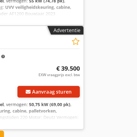
el
, vermogen:
55 kW (74,78 pk)
,
ng:
UVV veiligheidskeuring, cabine,
lader AF1200 Bouwjaar 2023
f: Diesel 20 km/u-machine toegestaan
Hefhoogte 4,60m Afvoerhoogte: 2,70 m
Advertentie
 Snelkoppeling schep Vork
m
€ 39.500
EXW vraagprijs excl. btw
Aanvraag sturen
el
, vermogen:
50,75 kW (69,00 pk)
,
ring, cabine, palletvorken,
ngstijden 220 Motor: Deutz Vermogen:
fmetingen (LxBxH): 5,29m x 1,60m x
 Roterend baken Voor- en
rk Mitas banden 90% goed