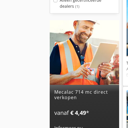
Alleen gecertificeerde
dealers
(1)
mecalac 714 mc direct
verkopen
vanaf
€ 4,49
*
Informeer nu