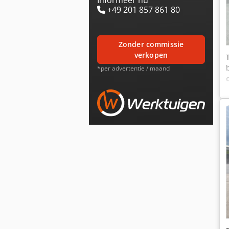
+49 201 857 861 80
zonder commissie
verkopen
*per advertentie / maand