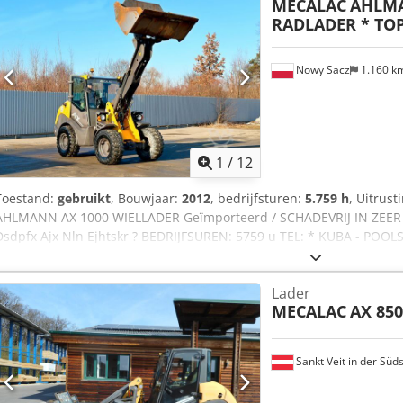
MECALAC
AHLMA
RADLADER * TO
Nowy Sacz
1.160 k
1
/
12
Toestand:
gebruikt
, Bouwjaar:
2012
, bedrijfsturen:
5.759 h
, Uitrust
AHLMANN AX 1000 WIELLADER Geïmporteerd / SCHADEVRIJ IN ZEER
Dsdpfx Ajx Nln Ejhtskr ? BEDRIJFSUREN: 5759 u TEL: * KUBA - POOL
SEBASTIAN - POOLS, DUITS, ITALIAANS, ???? * LASZLO - HONGAARS
regelen alle exportformaliteiten inclusief kenteken) * RADEK - ???? :
Lader
MECALAC
AX 850
Sankt Veit in der Süd