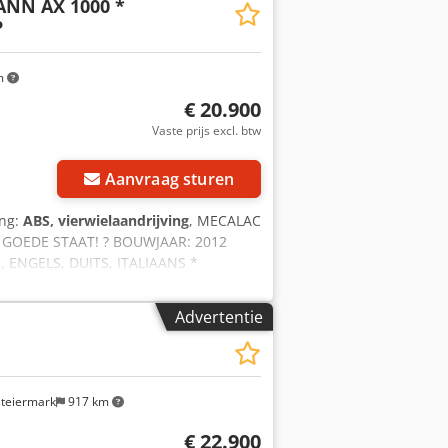
NN AX 1000 *
P
m
€ 20.900
Vaste prijs excl. btw
Aanvraag sturen
ing:
ABS, vierwielaandrijving
, MECALAC
 GOEDE STAAT! ? BOUWJAAR: 2012
S, ENGELS, DUITS, ITALIAANS *
 * COSTEL - ROEMEENS (Română: wij
 08793
Advertentie
steiermark
917 km
€ 22.900