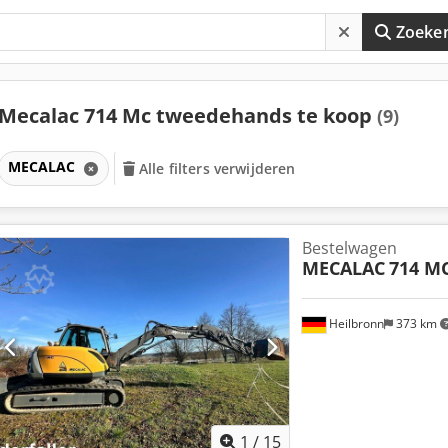
Zoeke
Mecalac 714 Mc tweedehands te koop
(9)
MECALAC
Alle filters verwijderen
Bestelwagen
MECALAC
714 M
Heilbronn
373 km
1
/
15