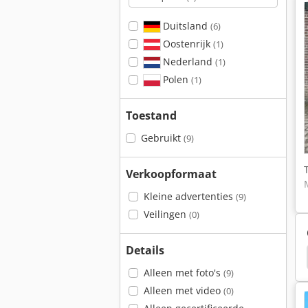
Duitsland
(6)
Oostenrijk
(1)
Nederland
(1)
Polen
(1)
Toestand
Gebruikt
(9)
Verkoopformaat
Kleine advertenties
(9)
Veilingen
(0)
Details
o Maxi
Fiat 35-66
Fiat Ducato
Fiat 180-90
Alleen met foto's
(9)
Alleen met video
(0)