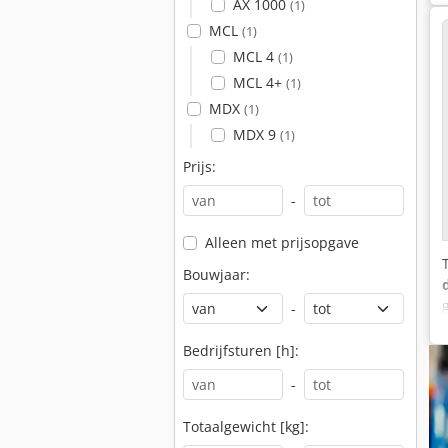
AX 1000
(1)
MCL
(1)
MCL 4
(1)
MCL 4+
(1)
MDX
(1)
MDX 9
(1)
Prijs:
-
Alleen met prijsopgave
Bouwjaar:
-
Bedrijfsturen [h]:
-
Totaalgewicht [kg]: