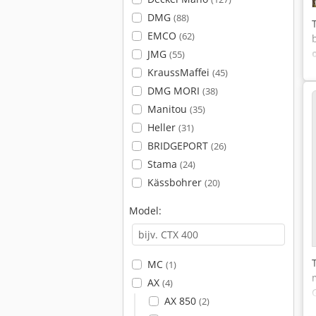
DMG
(88)
EMCO
(62)
JMG
(55)
KraussMaffei
(45)
DMG MORI
(38)
Manitou
(35)
Heller
(31)
BRIDGEPORT
(26)
Stama
(24)
Kässbohrer
(20)
Model:
MC
(1)
AX
(4)
AX 850
(2)