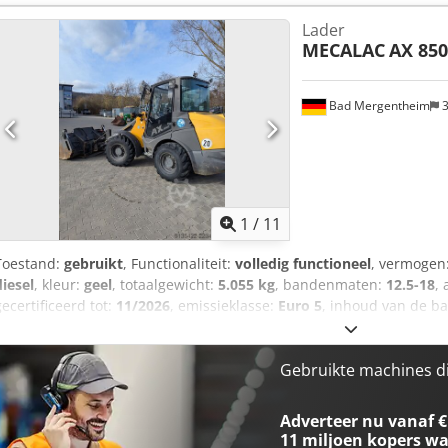
bekleding Hydraulische snelwisselaar type "Weidemann" Bak zond
Lader
Rondlopende extra hydrauliek, proportioneel 1e extra hydraulische f
MECALAC
AX 850
met Fiat Face koppelingen LED-werklampen aan de laadarm Zweefst
Rangeraankoppeling Standaard spatborden
Bad Mergentheim
3
1
/
11
Toestand:
gebruikt
, Functionaliteit:
volledig functioneel
, vermogen
diesel
, kleur:
geel
, totaalgewicht:
5.055 kg
, bandenmaten:
12.5-18
, 
gecertificeerd tot:
11/2026
, emissieklasse:
Euro 5
, inhoud van de b
bedrijfsturen:
1.650 h
, maximale snelheid:
20 km/h
, machine-/voe
Uitrusting:
4-in-1 bak, cabine, differentieelslot, palletvorken
, Te 
uiterst betrouwbare wiellader, de Mecalac AX 850. De Mecalac AX 85
Gebruikte machines d
landschapsarchitectuur, gemeentelijke toepassingen of traditionel
innovatieve voertuigconcept combineert hij maximale prestaties m
Adverteer nu vanaf €
stabiliteit. - Mecalac zelfstabiliserend concept (Mecanic-Concept): D
11 miljoen kopers
wa