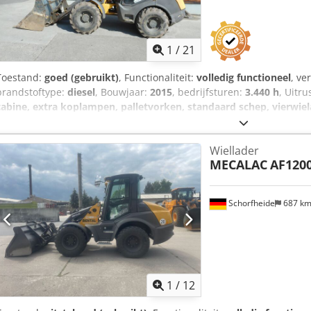
1
/
21
Toestand:
goed (gebruikt)
, Functionaliteit:
volledig functioneel
, v
brandstoftype:
diesel
, Bouwjaar:
2015
, bedrijfsturen:
3.440 h
, Uitru
cabine, extra koplampen, palletvorken, standaard schep, vierwiel
(gelijk aan Manitou) Bouwjaar: 2015 Uren volgens teller: 3.440 5.05
John Deere motor Slechts 248 cm bouwhoogte! - incl. bak - incl. vor
Wiellader
snelwissel - 3e hydraulische functie tot vorkenbord - joystickbedien
MECALAC
AF120
verwarming - verlichtingsinstallatie met knipperlichten - goede bande
documenten - incl. Luxemburgse kentekenregistratie Dksdpfx Ahsyy 
Verkoopprijs: € 22.900,-- netto Goedkope levering mogelijk!
Schorfheide
687 k
1
/
12