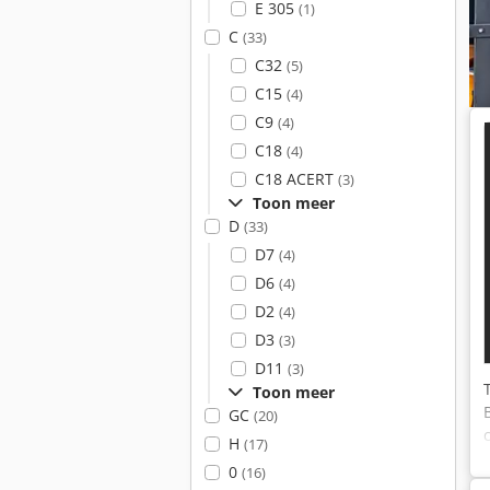
E 305
(1)
C
(33)
C32
(5)
C15
(4)
C9
(4)
C18
(4)
C18 ACERT
(3)
Toon meer
D
(33)
D7
(4)
D6
(4)
D2
(4)
D3
(3)
D11
(3)
Toon meer
GC
(20)
H
(17)
0
(16)