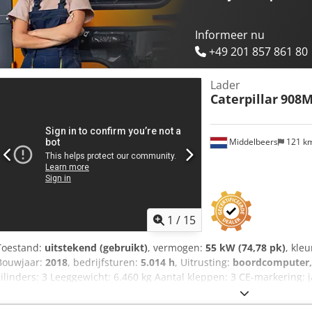
Informeer nu
+49 201 857 861 80
Lader
Caterpillar
908
Middelbeers
121 k
1
/
15
Toestand:
uitstekend (gebruikt)
, vermogen:
55 kW (74,78 pk)
, kleu
Bouwjaar:
2018
, bedrijfsturen:
5.014 h
, Uitrusting:
boordcomputer,
cilinders: 3 Leeggewicht: 6.460 kg Aantal kleppen: 3 CE-markering: 
staat: zeer goed Prijs: op aanvraag Serienummer: CAT0908MAH8803
Dcjdoy A Tn Hjpfx Ah Ask - 3e ventiel - Gesloten cabine - Centrale 