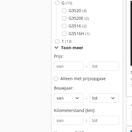
G
(15)
G3520
(4)
G3520E
(2)
G3516
(2)
G3516H
(1)
1
(13)
Toon meer
Prijs:
-
Alleen met prijsopgave
Bouwjaar:
-
Kilometerstand [km]:
4
Liebherr
Liebherr R312
Liebherr G9512
-