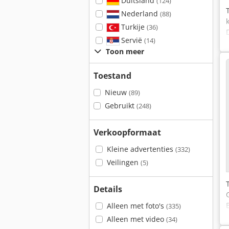
Duitsland
(124)
Nederland
(88)
Turkije
(36)
Servië
(14)
Toon meer
Toestand
Nieuw
(89)
Gebruikt
(248)
Verkoopformaat
Kleine advertenties
(332)
Veilingen
(5)
Details
Alleen met foto's
(335)
Alleen met video
(34)