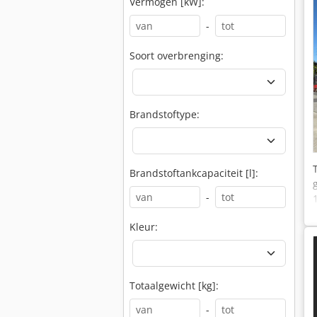
Vermogen [kW]:
-
Soort overbrenging:
Brandstoftype:
Brandstoftankcapaciteit [l]:
-
Kleur:
Totaalgewicht [kg]:
-