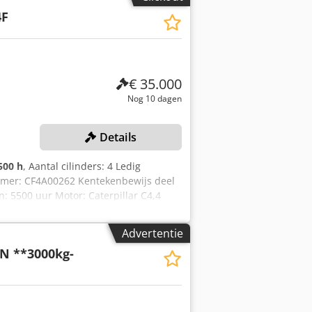
ing en inruil altijd mogelijk van
4F
€ 35.000
Nog 10 dagen
Details
500 h
, Aantal cilinders: 4 Ledig
ummer: CF4A00262 Kentekenbewijs deel
n: 5500 uur Motor: Caterpillar C4,4
te: 5,03 m Maximale reikwijdte: 8,28 m
dpfxszrv Urs Ah Ask CE-conform: ja
Advertentie
lische snelkoppeling Inclusief
N **3000kg-
ntrale smering aanwezig Afmetingen:
 Gebruikssporen, handrem defect,