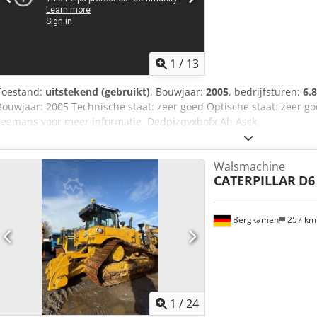
1
/
13
Toestand:
uitstekend (gebruikt)
, Bouwjaar:
2005
, bedrijfsturen:
6.
Bouwjaar: 2005 Technische staat: zeer goed Optische staat: zeer g
Leemans voor meer informatie. Dedpjzqvxbofx Ah Asck
Walsmachine
CATERPILLAR
D6
Bergkamen
257 k
1
/
24