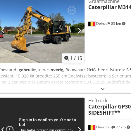
Graafmachine
exclusief BTW BTW/marge: BTW verrekenbaar voor ondernemers Lever
Caterpillar
M31
alles in de industriële sectoren Koen van Lent
Deinze
85 km
1
/
15
Toestand:
gebruikt
, kleur:
overig
, Bouwjaar:
2016
, bedrijfsturen:
5.
gewicht: 15.320 kg Breedte: 255 cm Snelwisselsysteem: ja Serien
1 en 2 aanwezig: ja Datum eerste toelating: 03.03.2025 Bedrijfstijde
Aantal cilinders: 4 Vermogen: 110 kW Bakinhoud: 0,53 m³ Graafdiep
Breekkracht: 103 kN Rijsnelheid: tot 37 km/u Banden: 10.00-20 Dce
Heftruck
EPA-gekeurd Driedelig hefboom Extra hydraulische leidingen Hydrau
Caterpillar
GP30
graafbak Hydraulische grijper Plaat egaliseerblad aanwezig: ja Ce
SIDESHIFT**
Lengte: 8250 Breedte: 2550 Hoogte: 3280 Gewicht: 15320 kg Staat:
olielekkage aan de onderkant van de cabine.
Herentals
77 km