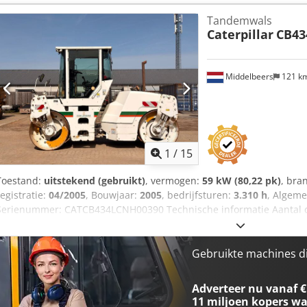
informatie Neem contact op met Ernst van Hek voor meer informati
Tandemwals
Caterpillar
CB43
Middelbeers
121 k
1
/
15
Toestand:
uitstekend (gebruikt)
, vermogen:
59 kW (80,22 pk)
, bra
registratie:
04/2005
, Bouwjaar:
2005
, bedrijfsturen:
3.310 h
, Algeme
Serienummer: CATCB434LCNH00390 Technische informatie Aantal ci
Aandrijving: Wiel Leeggewicht: 7.500 kg Functioneel Werkbreedte: 1
goed Optische staat: zeer goed Schade: geen Dodpfx Asyzz E Rsh Asc
aanvraag Overige informatie Neem contact op met Ernst van Hek vo
Gebruikte machines d
Adverteer nu vanaf €
11 miljoen kopers
wa