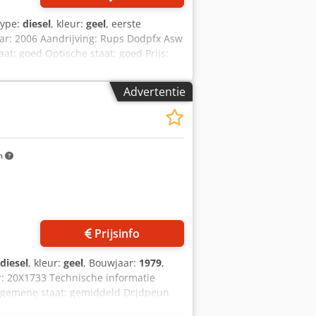
type:
diesel
, kleur:
geel
, eerste
ar: 2006 Aandrijving: Rups Dodpfx Asw
at: goed Optische staat: goed Prijs:
n Hek voor meer informatie.
Advertentie
m
Prijsinfo
diesel
, kleur:
geel
, Bouwjaar:
1979
,
: 20X1733 Technische informatie
 Algemene staat: gemiddeld Dcjdpeun
ële informatie Prijs: op aanvraag Meer