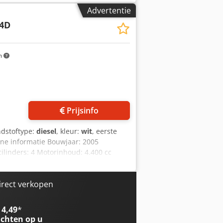
e.
Advertentie
4D
m
Prijsinfo
ndstoftype:
diesel
, kleur:
wit
, eerste
ne informatie Bouwjaar: 2005
linders: 4 Motorinhoud: 4.400 cc
50 cm Staat Technische staat: zeer
k Financiële informatie Prijs: Op
or meer informatie.
irect verkopen
 4,49
*
chten op u