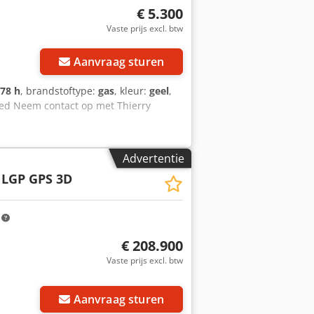
€ 5.300
Vaste prijs excl. btw
Aanvraag sturen
878 h
, brandstoftype:
gas
, kleur:
geel
,
oed Neem contact op met Thierry
Advertentie
 LGP GPS 3D
m
€ 208.900
Vaste prijs excl. btw
Aanvraag sturen