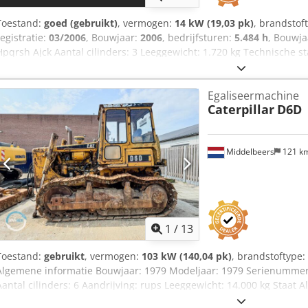
Toestand:
goed (gebruikt)
, vermogen:
14 kW (19,03 pk)
, brandstof
registratie:
03/2006
, Bouwjaar:
2006
, bedrijfsturen:
5.484 h
, Bouwja
Hpqrsh Ajck Aantal cilinders: 3 Leeggewicht: 1.720 kg Technische sta
Op aanvraag Serienummer: JBB00645 Neem contact op met Ernst va
Egaliseermachine
Caterpillar
D6D
Middelbeers
121 k
1
/
13
Toestand:
gebruikt
, vermogen:
103 kW (140,04 pk)
, brandstoftype:
Algemene informatie Bouwjaar: 1979 Modeljaar: 1979 Serienummer
Aantal cilinders: 6 Aandrijving: rups Leeggewicht: 14.000 kg Staat
Rlqsfx Ah Ajk Technische staat: goed Optische staat: slecht Financi