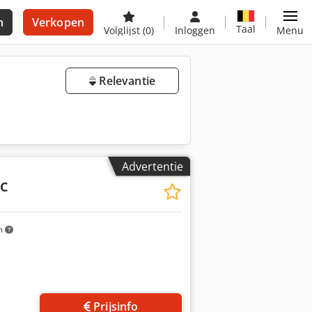
n
Verkopen
Taal
Volglijst
(0)
Inloggen
Menu
Relevantie
Advertentie
6C
m
Prijsinfo