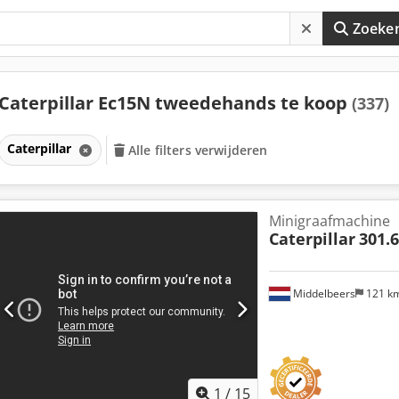
Zoeke
Caterpillar Ec15N tweedehands te koop
(337)
Caterpillar
Alle filters verwijderen
Minigraafmachine
Caterpillar
301.
Middelbeers
121 k
1
/
15