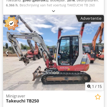
Toestand:
goed (gebruikt)
, Bouwjaar:
2016
, bedrijfsturen:
6.366 h
, Beschrijving van het voertuig TAKEUCHI TB 260
minigraafmachine midigraafmachine Jaar 2016 acc. Teller
6.366 uur 32,4 KW 5.735 KG - hydr. snelwissel Codpfxjrynu
Advertentie
Eo Ad Noha - alle leidingen - 2 emmers - nieuwe hydr.
hellingbak !!! - Klimaatregeling - extra koplampen - getinte
ramen - klaar voor onmiddellijk gebruik - weinig speling op
bouten en struiken verkoopprijs: 36.900,-- netto gunstige
levering ook mogelijk!
1
/
15
Minigraver
Takeuchi
TB250