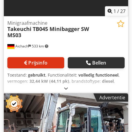
1
/
27
Minigraafmachine
Takeuchi
TB045 Minibagger SW
MS03
Aichach
533 km
Prijsinfo
Bellen
Toestand:
gebruikt
, Functionaliteit:
volledig functioneel
,
vermogen:
32,44 kW (44,11 pk)
, brandstoftype:
diesel
,
kleur:
wit
, bedrijfsklaar gewicht:
4.720 kg
, Bouwjaar:
1992
,
bedrijfsturen:
6.500 h
, Uitrusting:
cabine,
Advertentie
snelwisselsysteem
, Takeuchi TB045 minigraver Bouwjaar
1992 6.500 uur 4.720 kg 44,1 pk 3-cilinder Yanmar-motor
Mechanische snelwissel MS03 Hydraulische slotenbak
Schuifblad Rupsen in zeer goede staat Codpfx Aezhlgisd
Njha