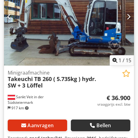
1
/
15
Minigraafmachine
Takeuchi
TB 260 ( 5.735kg ) hydr.
SW + 3 Löffel
€ 36.900
Sankt Veit in der
Südsteiermark
vraagprijs excl. btw
917 km
Aanvragen
Bellen