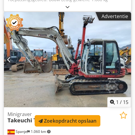
Afmetingen (LxBxH): 393 x 98 x 235 cm Chsdpfx Aezku U Ijd
Nea
Advertentie
1
/
15
Minigraver
Takeuchi
TB290
Zoekopdracht opslaan
Spanje
1.060 km