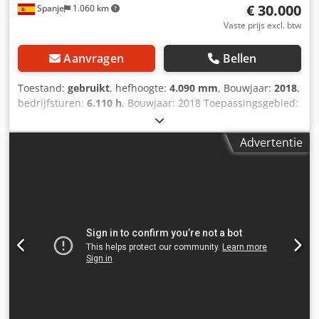
€ 30.000
Spanje
1.060 km
Vaste prijs excl. btw
Aanvragen
Bellen
Toestand:
gebruikt
, hefhoogte:
4.090 mm
, Bouwjaar:
2018
,
bedrijfsturen:
6.110 h
, Bouwjaar: 2018 Toepassingsgebied:
Bouw Cjdpfx Adsxqfc Aj Noha Ledig gewicht: 5.000 kg
Afmetingen (LxBxH): 551 x 184 x 252 cm Rupsbandbreedte:
Advertentie
40 cm