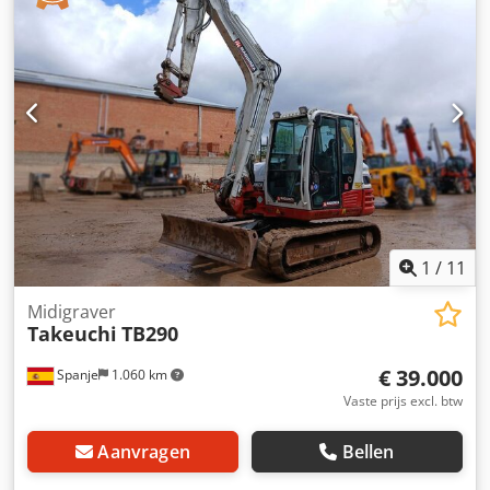
Volgens de urenteller 3.610 draaiuren 2.020 kg 12 kW -
POWERTILT - Snelwisselsysteem MS03 Cjdpjzn Uz Ajfx Ad
Noha - Kantelbak - Dieplepel - Hydraulisch verstelbaar
onderstel - Cabine met verwarming - Werkverlichting -
Direct inzetbaar! - Goede rupsbanden! - Voor 90% in
originele lak! - Met CE-keurmerk! Verkoopprijs: € 19.950,-
exclusief BTW Extra nieuwe lepels mogelijk tegen
meerprijs! Ook een gunstige levering mogelijk!
1
/
11
Midigraver
Takeuchi
TB290
€ 39.000
Spanje
1.060 km
Vaste prijs excl. btw
Aanvragen
Bellen