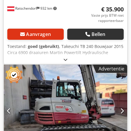
€ 35.900
Ratschendorf
932 km
Vaste prijs BTW niet
rapporteerbaar
Aanvragen
Bellen
Toestand:
goed (gebruikt)
, Takeuchi TB 240 Bouwjaar 2015
Circa 6900 draaiuren Martin Powertilt Hydraulische
snelwissel 3 bakken Extra hydrauliek Chjdpfxjzpwm Rs Ad
Nea Goed onderhouden Airconditioning Zeer goede staat
Advertentie
Bezorging mogelijk!