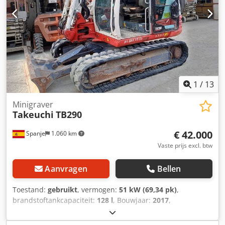
1
/
13
Minigraver
Takeuchi
TB290
€ 42.000
Spanje
1.060 km
Vaste prijs excl. btw
Aanvragen
Bellen
Toestand:
gebruikt
, vermogen:
51 kW (69,34 pk)
,
brandstoftankcapaciteit:
128 l
, Bouwjaar:
2017
,
bedrijfsturen:
8.450 h
, Bouwjaar: 2017 Ledig gewicht: 9.000
kg Laadvermogen: 748 kg GVW: 3.748 kg Cjdpfxsxvy Uqs Ad