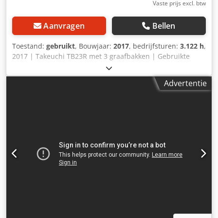
Vaste prijs excl. btw
Aanvragen
Bellen
Toestand:
gebruikt
, Bouwjaar:
2017
, bedrijfsturen:
3.122 h
,
2017 | Takeuchi TB23R met 3 graafbakken | Gebruikte
minigraver < 7t | 3122 draaiuren 📍Locatie: Frankrijk 🚛
Levering mogelijk naar uw bestemming – Gebruik onze
Advertentie
verzendcalculator om transportkosten te schatten! 💰 Nu
kopen voor EUR 13.000 of doe een bod. Betalen bij levering
mogelijk tegen een kleine vergoeding (onder voorbehoud
van goedkeuring)* 👷‍♂️ Geïnspecteerd door een
onafhankelijke expert 60 inspectiepunten, 42 goedgekeurd
✅ 18 onvolkomenheden ℹ️ 0 gebreken ⚠️ 📌 Opmerking van
de inspecteur: Ondanks de leeftijd verkeert de
graafmachine in goede staat. 📄 Wilt u het volledige
inspectierapport, extra foto’s of een video zien? Cjdpfx
Ajzfiz Eed Nsha Tip: De referentie "40721 Equippo" wordt
vaak gebruikt om online naar meer details te zoeken. 💡
Waarom deze machine en onze service opvalt: ✔ Grondige
inspectie door professionals ✔ Levering op locatie mogelijk