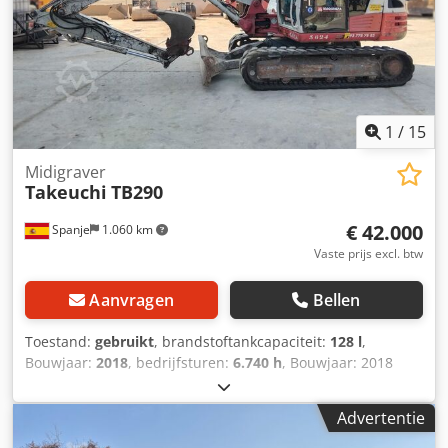
Duits, Spaans en Russisch. Cjdozblnbopfx Ad Noha Ontdek
ons brede assortiment betrouwbare machines.
1
/
15
Midigraver
Takeuchi
TB290
€ 42.000
Spanje
1.060 km
Vaste prijs excl. btw
Aanvragen
Bellen
Toestand:
gebruikt
, brandstoftankcapaciteit:
128 l
,
Bouwjaar:
2018
, bedrijfsturen:
6.740 h
, Bouwjaar: 2018
Toepassingsgebied: Bouw Ledig gewicht: 9.000 kg
Afmetingen (LxBxH): 699 x 220 x 257 cm Rupsbandbreedte:
Advertentie
45 cm Chjdpfxew Ugmlo Ad Nja