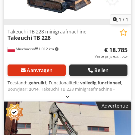
1
/
1
Takeuchi TB 228 minigraafmachine
Takeuchi
TB 228
€ 18.785
Miechucino
1.012 km
Vaste prijs excl. btw
Aanvragen
Bellen
Toestand:
gebruikt
, Functionaliteit:
volledig functioneel
,
Bouwjaar:
2014
, Takeuchi TB 228 minigraafmachine -
Bouwjaar: 2014 TECHNISCHE SPECIFICATIES Parameter
Waarde Bedrijfsgewicht 2.770 kg Maximale graafdiepte
Advertentie
2.875 mm Maximale storthoogte 3.190 mm Maximale
reikwijdte 4.850 mm Lengte van de arm 1.445 mm
Zwenksnelheid 10 tpm Trekvermogen 2.873 kg
Hefvermogen 530 kg MOTOR Parameter Waarde Merk /
Model Yanmar / 3TNV82 Emissienorm EPA Tier 4 Cilinders /