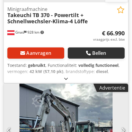
Minigraafmachine
Takeuchi
TB 370 - Powertilt +
Schnellwechsler-Klima-4 Löffe
€ 66.990
Gnas
928 km
vraagprijs excl. btw
Aanvragen
Bellen
Toestand:
gebruikt
, Functionaliteit:
volledig functioneel
,
vermogen:
42 kW (57,10 pk)
, brandstoftype:
diesel
,
leeggewicht:
6.710 kg
, Bouwjaar:
2022
, bedrijfsturen:
1.374
h
, aandrijftype:
Diesel
, Minigraafmachine Staat: direct
Advertentie
inzetbaar en volledig functioneel Chsdpfxezqxiij Ad Nea
Technische staat: zeer goed Beschrijving:
kettinggraafmachine - graafmachine TAKEUCHI TB 370 - -
AIRCONDITIONING - - bouwjaar 2022 - - modeljaar 2013 - -
1374 bedrijfsuren - - hydraulische snelwissel - - - zeer
sterke MARTIN-POWERTILT - - 2 stuks graafbakken 40 cm +
80 cm - - 1 stuk taludbak 130 cm - - 6710 kg operationeel