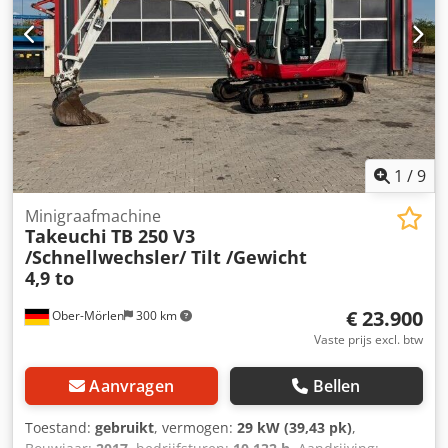
1
/
9
Minigraafmachine
Takeuchi
TB 250 V3
/Schnellwechsler/ Tilt /Gewicht
4,9 to
€ 23.900
Ober-Mörlen
300 km
Vaste prijs excl. btw
Aanvragen
Bellen
Toestand:
gebruikt
, vermogen:
29 kW (39,43 pk)
,