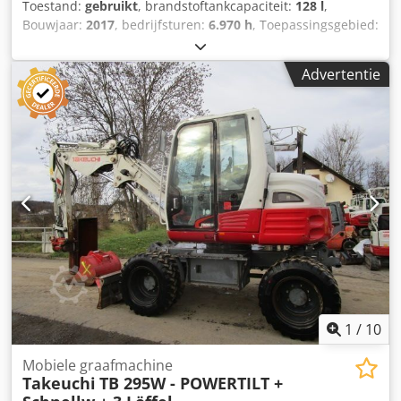
Toestand:
gebruikt
, brandstoftankcapaciteit:
128 l
,
Bouwjaar:
2017
, bedrijfsturen:
6.970 h
, Toepassingsgebied:
Bouw Ledig gewicht: 9.000 kg Afmetingen (LxBxH): 699 x
220 x 257 cm Rupsbandbreedte: 45 cm Cedpszdud Aofx Ad
Advertentie
Noha
1
/
10
Mobiele graafmachine
Takeuchi
TB 295W - POWERTILT +