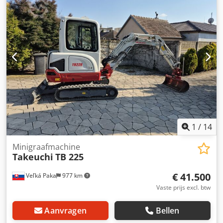
1
/
14
Minigraafmachine
Takeuchi
TB 225
€ 41.500
Veľká Paka
977 km
Vaste prijs excl. btw
Aanvragen
Bellen