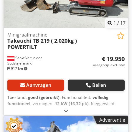
1
/
17
Minigraafmachine
Takeuchi
TB 219 ( 2.020kg )
POWERTILT
€ 19.950
Sankt Veit in der
Südsteiermark
vraagprijs excl. btw
917 km
Aanvragen
Bellen
Toestand:
goed (gebruikt)
, Functionaliteit:
volledig
functioneel
, vermogen:
12 kW (16,32 pk)
, leeggewicht:
2.020 kg
, Bouwjaar:
2015
, bedrijfsturen:
3.610 h
,
Uitrusting:
cabine, extra koplampen, hydraulische hamer,
Advertentie
rubberen rupsbanden, verstelbaar chassis
,
Minigraafmachine TAKEUCHI TB 219 Bouwjaar 2015