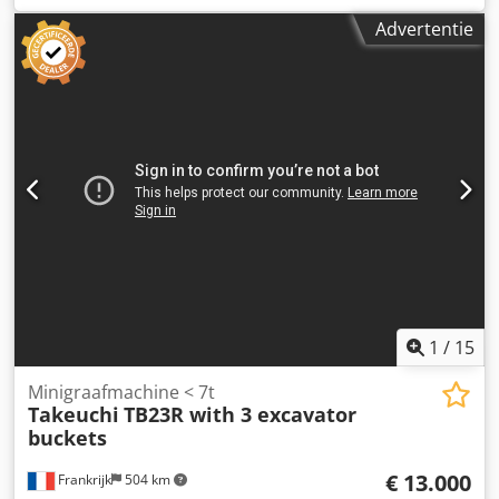
(LxBxH): 551 x 184 x 252 cm Rupsbandbreedte: 40 cm
Advertentie
1
/
15
Minigraafmachine < 7t
Takeuchi
TB23R with 3 excavator
buckets
€ 13.000
Frankrijk
504 km