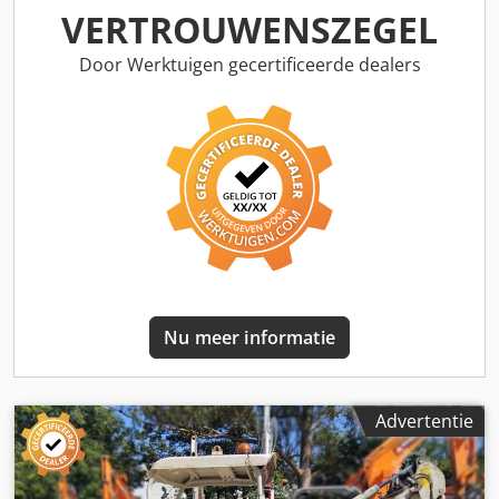
Neha Afmetingen (LxBxH): 699 x 220 x 257 cm
VERTROUWENSZEGEL
Door Werktuigen gecertificeerde dealers
Nu meer informatie
Advertentie