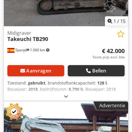
1
/
15
Midigraver
Takeuchi
TB290
€ 42.000
Spanje
1.060 km
Vaste prijs excl. btw
Aanvragen
Bellen
Toestand:
gebruikt
, brandstoftankcapaciteit:
128 l
,
Bouwjaar:
2018
, bedrijfsturen:
8.790 h
, Bouwjaar: 2018
Ledig gewicht: 9.000 kg Afmetingen (LxBxH): 699 x 220 x
257 cm Cjdpfexqfdasx Ad Noha
Advertentie