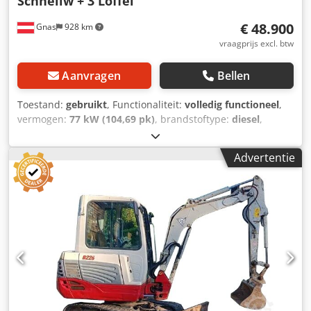
Schnellw + 3 Löffel
€ 48.900
Gnas
928 km
vraagprijs excl. btw
Aanvragen
Bellen
Toestand:
gebruikt
, Functionaliteit:
volledig functioneel
,
vermogen:
77 kW (104,69 pk)
, brandstoftype:
diesel
,
leeggewicht:
10.800 kg
, Bouwjaar:
2014
, bedrijfsturen:
7.688 h
, aandrijftype:
Diesel
, Mobiele graafmachine Cjdpfx
Advertentie
Adezngxgj Nsha Technische staat: goed Voorbanden staat:
20 - 40% Achterbanden staat: 20 - 40% Beschrijving:
Mobiele graafmachine Takeuchi TB 295W - bouwjaar 2014 -
7.688 bedrijfsuren - 10,8 ton - hydraulische snelwissel -
POWERTILT - 1 stuks nagenoeg nieuwe slotenbak 100 cm -
1 stuks gebruikte slotenbak 40 cm - 1 stuks hydraulische
bak 150 cm - 4-cilinder ISUZU turbodieselmotor, 104 pk -
airconditioning - lange graafarm - banden ca. 30% - goede
originele staat. Snelwissel, bakken, 3e ventiel, 4e ventiel,
verwarming, volledig gesloten cabine, airconditioning,