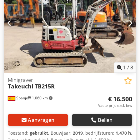
1
/
8
Minigraver
Takeuchi
TB215R
€ 16.500
Spanje
1.060 km
Vaste prijs excl. btw
Aanvragen
Bellen
Toestand:
gebruikt
, Bouwjaar:
2019
, bedrijfsturen:
1.470 h
,
Toepassingsgebied: Bouw Ledig gewicht: 1.600 kg