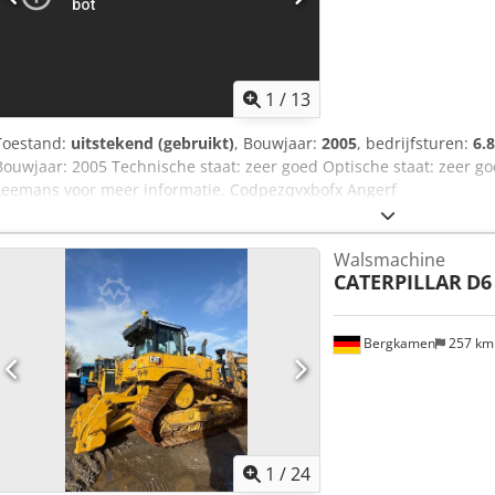
1
/
13
Toestand:
uitstekend (gebruikt)
, Bouwjaar:
2005
, bedrijfsturen:
6.
Bouwjaar: 2005 Technische staat: zeer goed Optische staat: zeer g
Leemans voor meer informatie. Codpezqvxbofx Angerf
Walsmachine
CATERPILLAR
D6
Bergkamen
257 k
1
/
24