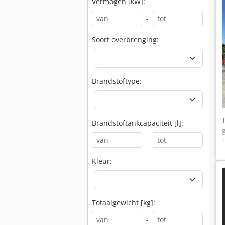
Vermogen [kW]:
-
Soort overbrenging:
Brandstoftype:
Brandstoftankcapaciteit [l]:
-
Kleur:
Totaalgewicht [kg]:
-