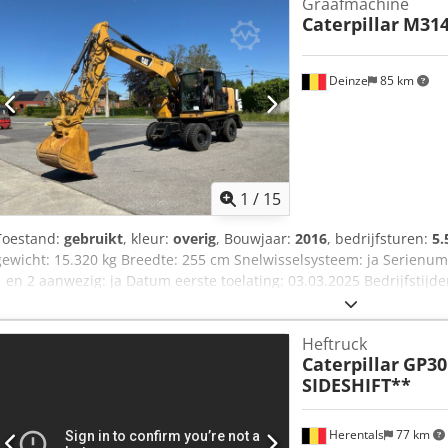
Graafmachine
BTW verrekenbaar voor ondernemers Levering en inruil altijd mogeli
Caterpillar
M31
Koen van Lent
Deinze
85 km
1
/
15
Toestand:
gebruikt
, kleur:
overig
, Bouwjaar:
2016
, bedrijfsturen:
5.
gewicht: 15.320 kg Breedte: 255 cm Snelwisselsysteem: ja Serien
1 en 2 aanwezig: ja Datum eerste toelating: 03.03.2025 Bedrijfstijde
Aantal cilinders: 4 Vermogen: 110 kW Bakinhoud: 0,53 m³ Graafdiep
Breekkracht: 103 kN Rijsnelheid: tot 37 km/u Banden: 10.00-20 CE-c
Heftruck
hefboom Extra hydraulische leidingen Hydraulische snelkoppeling I
Caterpillar
GP30
Plaat egaliseerblad aanwezig: ja Centrale smering aanwezig Afmeti
SIDESHIFT**
Hoogte: 3280 Gewicht: 15320 kg Cjdpfx Aozrv Urongorf Staat: Gebru
aan de onderkant van de cabine.
Herentals
77 km