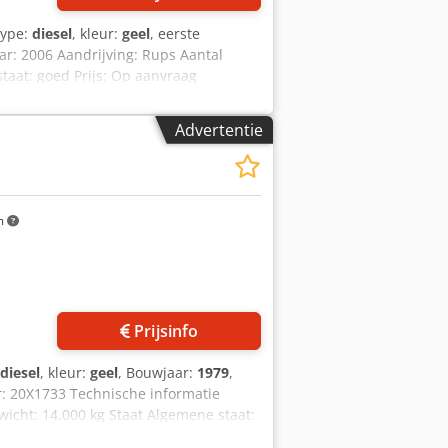
type:
diesel
, kleur:
geel
, eerste
ar: 2006 Aandrijving: Rups Aantal
staat: goed Prijs: Op aanvraag
eer informatie. Crodpfsw Hpqrjx Angsf
Advertentie
m
Prijsinfo
diesel
, kleur:
geel
, Bouwjaar:
1979
,
: 20X1733 Technische informatie
wicht: 14.000 kg Staat Algemene staat:
 informatie Prijs: op aanvraag Meer