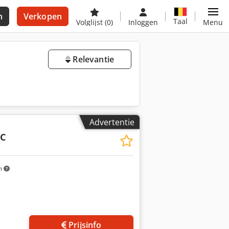
n
Verkopen
Taal
Volglijst
(0)
Inloggen
Menu
Relevantie
Advertentie
6C
m
Prijsinfo