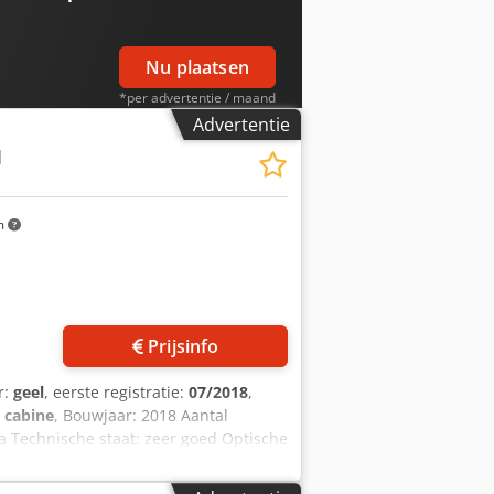
Nu plaatsen
*per advertentie / maand
Advertentie
M
m
Prijsinfo
r:
geel
, eerste registratie:
07/2018
,
 cabine
, Bouwjaar: 2018 Aantal
ja Technische staat: zeer goed Optische
391 = Verdere opties en toebehoren =
 Angef