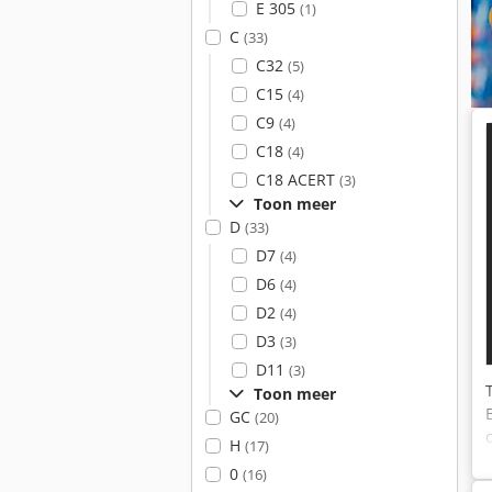
E 305
(1)
C
(33)
C32
(5)
C15
(4)
C9
(4)
C18
(4)
C18 ACERT
(3)
Toon meer
D
(33)
D7
(4)
D6
(4)
D2
(4)
D3
(3)
D11
(3)
Toon meer
GC
(20)
H
(17)
0
(16)