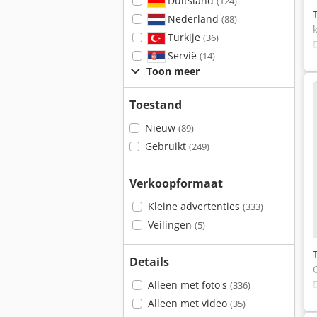
Duitsland
(124)
Nederland
(88)
Turkije
(36)
Servië
(14)
Toon meer
Toestand
Nieuw
(89)
Gebruikt
(249)
Verkoopformaat
Kleine advertenties
(333)
Veilingen
(5)
Details
Alleen met foto's
(336)
Alleen met video
(35)