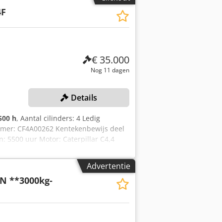
jk van alles in de industriële sectoren
4F
€ 35.000
Nog 11 dagen
Details
500 h
, Aantal cilinders: 4 Ledig
ummer: CF4A00262 Kentekenbewijs deel
n: 5500 uur Motor: Caterpillar C4,4
te: 5,03 m Maximale reikwijdte: 8,28 m
onform: ja EPA-gekeurd Driedelig
Advertentie
nclusief graafbak Hydraulische grijper
N **3000kg-
ngen: Lengte: 8250 Breedte: 2550
ikssporen, handrem defect, olielekkage