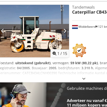
informatie Neem contact op met Ernst van Hek voor meer informati
Tandemwals
Caterpillar
CB43
Middelbeers
121 k
1
/
15
Toestand:
uitstekend (gebruikt)
, vermogen:
59 kW (80,22 pk)
, bra
registratie:
04/2005
, Bouwjaar:
2005
, bedrijfsturen:
3.310 h
, Algeme
Serienummer: CATCB434LCNH00390 Technische informatie Aantal ci
Aandrijving: Wiel Leeggewicht: 7.500 kg Functioneel Werkbreedte: 1
goed Optische staat: zeer goed Schade: geen Financiële informatie C
aanvraag Overige informatie Neem contact op met Ernst van Hek vo
Gebruikte machines d
Adverteer nu vanaf €
11 miljoen kopers
wa