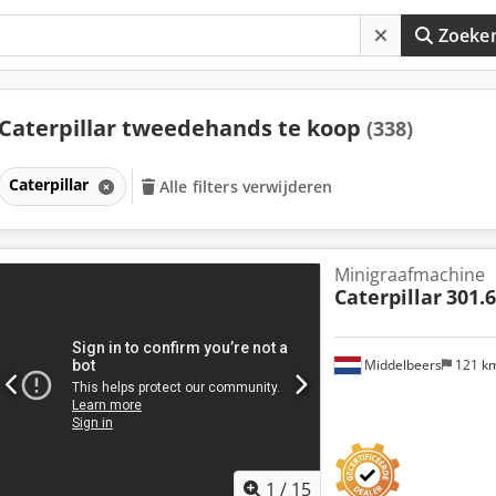
Zoeke
Caterpillar tweedehands te koop
(338)
Caterpillar
Alle filters verwijderen
Minigraafmachine
Caterpillar
301.
Middelbeers
121 k
1
/
15