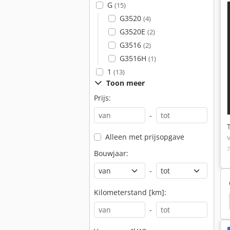
G
(15)
G3520
(4)
G3520E
(2)
G3516
(2)
G3516H
(1)
1
(13)
Toon meer
Prijs:
-
Alleen met prijsopgave
Bouwjaar:
-
Kilometerstand [km]:
4
Liebherr
Liebherr R312
Liebherr G9512
-