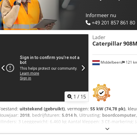
Informeer nu
+49 201 857 861 80
Lader
Caterpillar
908
Middelbeers
121 k
1
/
15
Toestand:
uitstekend (gebruikt)
, vermogen:
55 kW (74,78 pk)
, kleu
Bouwjaar:
2018
, bedrijfsturen:
5.014 h
, Uitrusting:
boordcomputer,
cilinders: 3 Leeggewicht: 6.460 kg Aantal kleppen: 3 CE-markering: 
staat: zeer goed Prijs: op aanvraag Serienummer: CAT0908MAH8803
- 3e ventiel - Gesloten cabine - Centrale smering Crsdey A Tn Hepfx