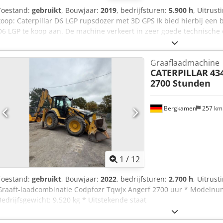
Toestand:
gebruikt
, Bouwjaar:
2019
, bedrijfsturen:
5.900 h
, Uitrust
koop: Caterpillar D6 LGP rupsdozer met 3D GPS Ik bied hierbij een
D6 LGP te koop aan. De machine verkeert in zeer goede technische e
inzetbaar. Technische gegevens: * Model: Caterpillar D6 LGP * Bedr
onderhouden, inzetklaar * Vermogen: krachtig en efficiënt * Gewicht
Graaflaadmachine
uitrusting) Uitrusting: * Brede LGP-onderstellen voor lage bodemd
CATERPILLAR
43
verwarming en airconditioning * Joystickbesturing voor nauwkeuri
2700 Stunden
volledig functioneel * Regelmatig onderhouden Staat: De machine we
behandeld. Geen bekende technische gebreken. Ideaal geschikt vo
terreinprofilering en diverse andere toepassingen. Bezichtiging & T
Bergkamen
257 k
Locatie: Bergkamen * Bezichtiging mogelijk op afspraak * Transpor
1
/
12
Toestand:
gebruikt
, Bouwjaar:
2022
, bedrijfsturen:
2.700 h
, Uitrust
Graaft-laadcombinatie Codpfozr Tqwjx Angerf 2700 uur * Modelnu
Bedrijfsgewicht: 9.520 kg * Uitstekende staat