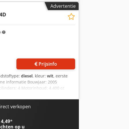
e.
Advertentie
4D
m
Prijsinfo
ndstoftype:
diesel
, kleur:
wit
, eerste
ne informatie Bouwjaar: 2005
linders: 4 Motorinhoud: 4.400 cc
50 cm Staat Technische staat: zeer
rjdoyzz E Rjpfx Angof Prijs: Op
or meer informatie.
irect verkopen
 4,49
*
chten op u