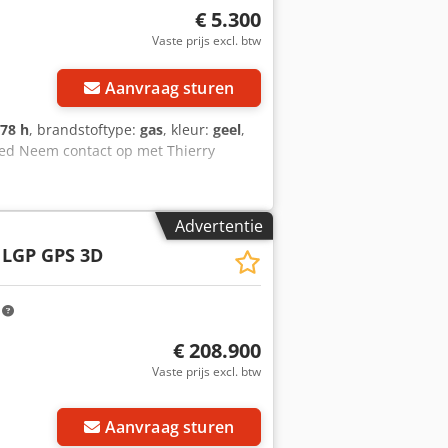
€ 5.300
Vaste prijs excl. btw
Aanvraag sturen
878 h
, brandstoftype:
gas
, kleur:
geel
,
oed Neem contact op met Thierry
Advertentie
 LGP GPS 3D
m
€ 208.900
Vaste prijs excl. btw
Aanvraag sturen