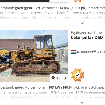
Toestand:
goed (gebruikt)
, vermogen:
14 kW (19,03 pk)
, brandstof
registratie:
03/2006
, Bouwjaar:
2006
, bedrijfsturen:
5.484 h
, Bouwja
cilinders: 3 Leeggewicht: 1.720 kg Technische staat: goed Optische 
Serienummer: JBB00645 Neem contact op met Ernst van Hek voor m
Egaliseermachine
Caterpillar
D6D
Middelbeers
121 k
1
/
13
Toestand:
gebruikt
, vermogen:
103 kW (140,04 pk)
, brandstoftype:
Algemene informatie Bouwjaar: 1979 Modeljaar: 1979 Serienummer
Aantal cilinders: 6 Crodeun Rlqopfx Angof Aandrijving: rups Leegge
gemiddeld Technische staat: goed Optische staat: slecht Financiële