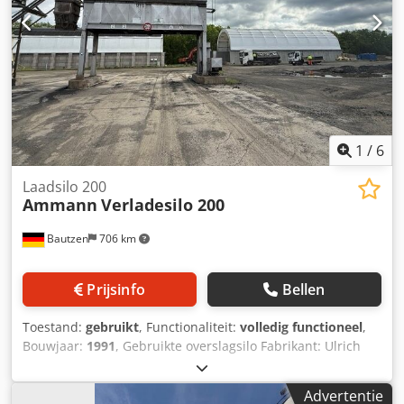
1
/
6
Laadsilo 200
Ammann
Verladesilo 200
Bautzen
706 km
Prijsinfo
Bellen
Toestand:
gebruikt
, Functionaliteit:
volledig functioneel
,
Bouwjaar:
1991
, Gebruikte overslagsilo Fabrikant: Ulrich
Csdszq S Ewepfx Abuerf Totale inhoud: 200 ton -
Kuipbandtransporteur - Hijslier - Elektrische installatie
Advertentie