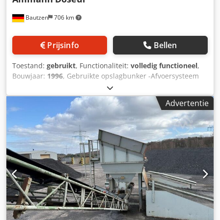
Bautzen
706 km
Prijsinfo
Bellen
Toestand:
gebruikt
, Functionaliteit:
volledig functioneel
,
Bouwjaar:
1996
, Gebruikte opslagbunker -Afvoersysteem
Credpfx Abszq S Avoujf -Transportband
Advertentie