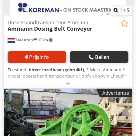
1
/
5
Doseerbandtransporteur Ammann
Ammann
Dosing Belt Conveyor
Maastricht
97 km
Prijsinfo
Bellen
Toestand:
direct inzetbaar (gebruikt)
, * Merk: Ammann *
Model: doseerband transporteur Crjdpfx Aboywm Eheujf *
Type: Zware uitvoering * A-A lengte: 3100 mm *
Bandbreedte: 1200 mm * Aandrijving: 15 kW tandwielkast
Advertentie
* Op voorraad: 2 stuks.