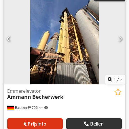
1
/
2
Emmerelevator
Ammann
Becherwerk
Bautzen
706 km
Prijsinfo
Bellen