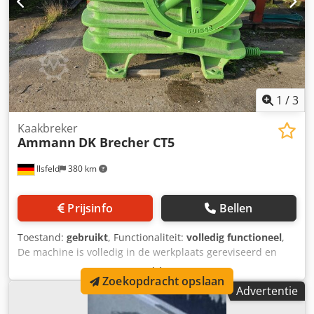
1
/
3
Kaakbreker
Ammann
DK Brecher CT5
Ilsfeld
380 km
Prijsinfo
Bellen
Toestand:
gebruikt
, Functionaliteit:
volledig functioneel
,
De machine is volledig in de werkplaats gereviseerd en
voorzien van nieuwe breekplaten en nieuwe zijwiggen.
Zoekopdracht opslaan
Crsdpfxoy Tyaqe Abujf
Advertentie