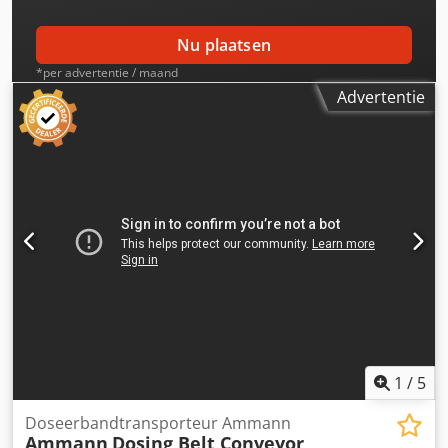
Nu plaatsen
*per advertentie / maand
Advertentie
1
/
5
Doseerbandtransporteur Ammann
Ammann
Dosing Belt Conveyor