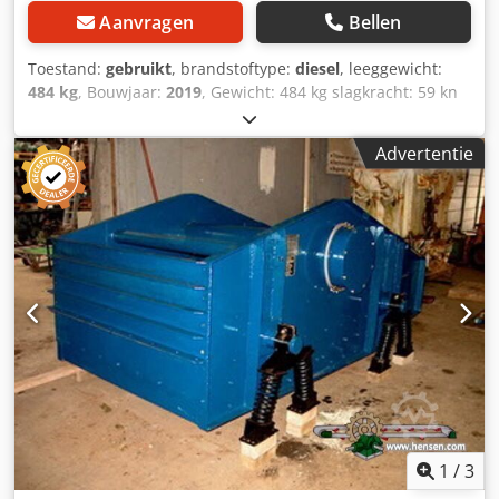
Aanvragen
Bellen
Toestand:
gebruikt
, brandstoftype:
diesel
, leeggewicht:
484 kg
, Bouwjaar:
2019
, Gewicht: 484 kg slagkracht: 59 kn
Diesel, 1 cylinder Hatz (1b40)\ Vooruit/ teruguit. Crjdpfx
Aboxw H Hcjuef Elektrisch gestart. Breedte plaat: 60 cm
Advertentie
Prijs per stuk: € 3.400,- ex BTW Meerdere op voorraad!
1
/
3