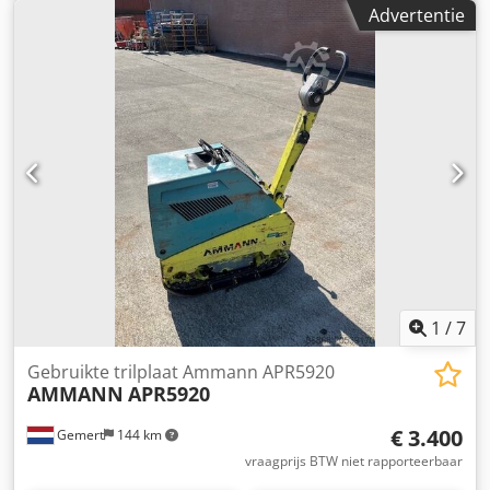
Breedte plaat: 50cm Vooruit/teruguit Prijs: €1.700,- ex BTW
Advertentie
Meerdere op voorraad!!
1
/
7
Gebruikte trilplaat Ammann APR5920
AMMANN
APR5920
€ 3.400
Gemert
144 km
vraagprijs BTW niet rapporteerbaar