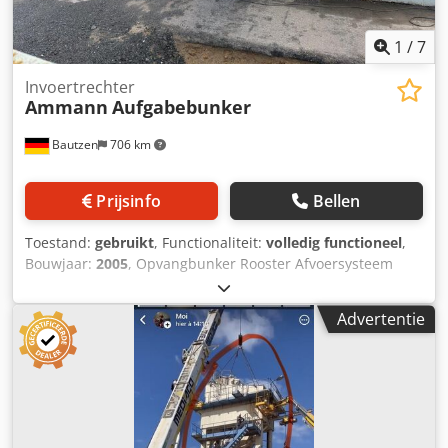
1
/
7
Invoertrechter
Ammann
Aufgabebunker
Bautzen
706 km
Prijsinfo
Bellen
Toestand:
gebruikt
, Functionaliteit:
volledig functioneel
,
Bouwjaar:
2005
, Opvangbunker Rooster Afvoersysteem
Transportband, 12 m, met bandbreedte 650 mm.
Codpfxszq Szrs Abusrf
Advertentie