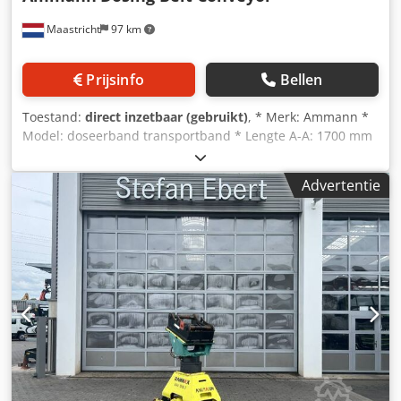
Maastricht
97 km
Prijsinfo
Bellen
Toestand:
direct inzetbaar (gebruikt)
, * Merk: Ammann *
Model: doseerband transportband * Lengte A-A: 1700 mm
* Bandbreedte: 650 mm * Aandrijving: 1,5 kW tandwielkast
* Op voorraad: 6 stuks. Cedpfx Aoywm I Nobusrf
Advertentie