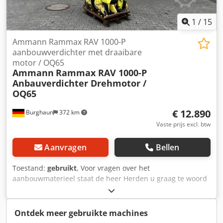
1
/
15
Ammann Rammax RAV 1000-P
aanbouwverdichter met draaibare
motor / OQ65
Ammann
Rammax RAV 1000-P
Anbauverdichter Drehmotor /
OQ65
€ 12.890
Burghaun
372 km
Vaste prijs excl. btw
Aanvragen
Bellen
Toestand:
gebruikt
, Voor vragen over het
aanbouwmaterieel staat de heer Herden u graag te woord
(bereikbaar via telefoonnummer: …). Ammann Rammax
RAV 1000-P aanbouwverdichter / inclusief OilQuick OQ65 /
inclusief draaimotor / 18 – 40 ton / bouwjaar ca. 2007 –
Ontdek meer gebruikte machines
helaas geen typeplaatje meer aanwezig / op voorraad &