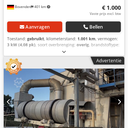
€ 1.000
Bovenden
401 km
Vaste prijs excl. btw
Aanvragen
Bellen
Toestand:
gebruikt
, kilometerstand:
1.001 km
, vermogen:
3 kW (4,08 pk)
, soort overbrenging:
overig
, brandstoftype:
diesel
, kleur:
geel
, leeggewicht:
111 kg
, eerste registratie:
01/2006
, Bouwjaar:
2006
, bestuurderscabine:
overig
,
Advertentie
Voertuiglocatie: Bovenden, Hatz dieselmotor! Accessoire-
informatie zonder garantie, wijzigingen, tussentijdse
verkoop en vergissingen voorbehouden! Crsdpjxy Sw Sjfx
Abujf