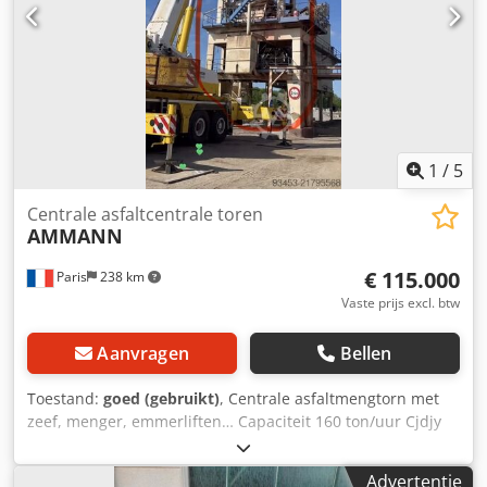
1
/
5
Centrale asfaltcentrale toren
AMMANN
€ 115.000
Paris
238 km
Vaste prijs excl. btw
Aanvragen
Bellen
Toestand:
goed (gebruikt)
, Centrale asfaltmengtorn met
zeef, menger, emmerliften… Capaciteit 160 ton/uur Cjdjy
Hf Duopfx Abujrf
Advertentie