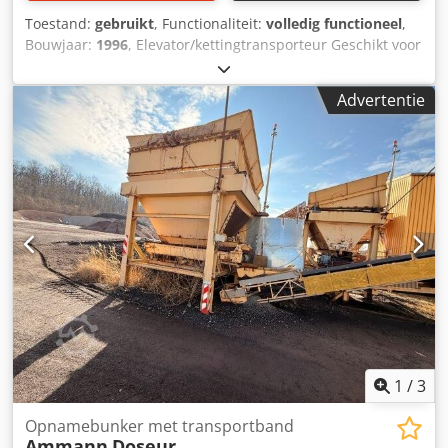
Toestand:
gebruikt
, Functionaliteit:
volledig functioneel
,
Bouwjaar:
1996
, Elevator/kettingtransporteur Geschikt voor
het transporteren van bulkgoederen Hoogte: 26 m Cjdezq
S Daopfx Abuerf
Advertentie
1
/
3
Opnamebunker met transportband
Ammann
Doseur