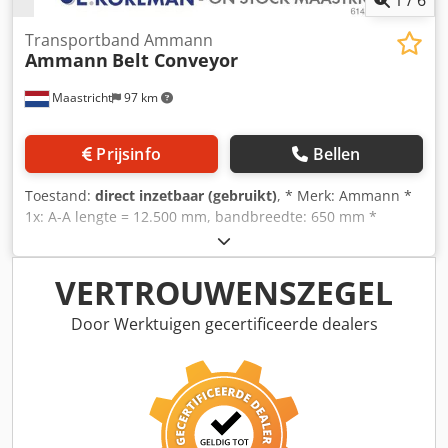
1
/
6
Transportband Ammann
Ammann
Belt Conveyor
Maastricht
97 km
Prijsinfo
Bellen
Toestand:
direct inzetbaar (gebruikt)
, * Merk: Ammann *
1x: A-A lengte = 12.500 mm, bandbreedte: 650 mm *
Aandrijving: trommelmotor 5,5 kW. * 1x: A-A lengte =
43.000 mm, bandbreedte: 650 mm * Aandrijving:
tandwielkast 15 kW. Crjdpfxsywnags Abuef
VERTROUWENSZEGEL
Door Werktuigen gecertificeerde dealers