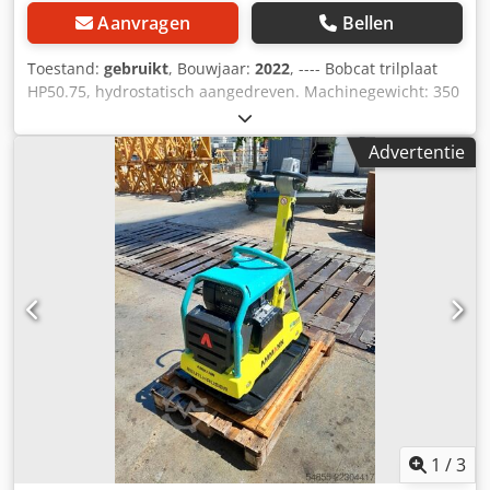
Aanvragen
Bellen
Toestand:
gebruikt
, Bouwjaar:
2022
, ---- Bobcat trilplaat
HP50.75, hydrostatisch aangedreven. Machinegewicht: 350
kg Lengte van de grondplaat: 450 mm Machinelengte: 900
mm Machinelengte met handgreep: 1.600 mm
Advertentie
Machinehoogte: 820 mm Handgreephoogte (werkpositie):
1.000 mm Handgreephoogte (transport): 1.500 mm
Machinebreedte: 450/600/750 mm Cedpfx Aozkz Tksbuorf
Motor: Hatz Supra 1D50S Brandstof: Diesel Motorvermogen
bij omwentelingen per minuut: 7 kW bij 3200 Maximale
vibratiefrequentie: 70 Hz Maximale centrifugale kracht: 50
kN Maximale hellingshoek: 36% Amplitude: 1,7 mm
1
/
3