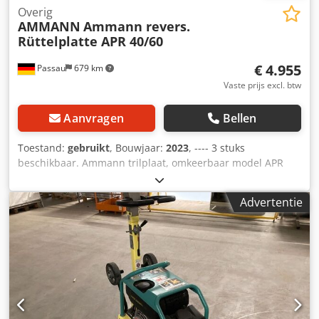
Overig
AMMANN
Ammann revers.
Rüttelplatte APR 40/60
€ 4.955
Passau
679 km
Vaste prijs excl. btw
Aanvragen
Bellen
Toestand:
gebruikt
, Bouwjaar:
2023
, ---- 3 stuks
beschikbaar. Ammann trilplaat, omkeerbaar model APR
40/60 Artikelnummer: 100563147 Bouwjaar: 2023 Ammann
trilplaat, omkeerbaar model APR 40/60 Artikelnummer:
Advertentie
100563148 Bouwjaar: 2023 Cjdpfx Ajzkzzbobuorf
Specificaties: Motor: Hatz / diesel Gewicht machine: 284 kg
Verdichtingsbreedte: 600 mm