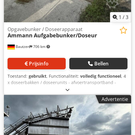
1
/
3
Opgavebunker / Doseerapparaat
Ammann
Aufgabebunker/Doseur
Bautzen
706 km
Prijsinfo
Bellen
Toestand:
gebruikt
, Functionaliteit:
volledig functioneel
, 4
x doseerbakken / doseerunits - afvoertransportband -
transportband / overdrachtsbund - elektrische installatie,
indien aanwezig Crjdozq S Huspfx Abuof
Advertentie