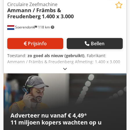
Circulaire Zeefmachine
Ammann / Främbs &
Freudenberg
1.400 x 3.000
Soerendonk
118 km
Prijsinfo
Bellen
Toestand:
zo goed als nieuw (gebruikt)
, Fabrikant:
Ammann / Främbs & Freudenberg Afmeting: 1.400 x 3.000
Inclusief: – Aandrijving – Aandrijfas – Veerelementen
Cedpfeg Snutex Abujrf Zeefmachine is gereviseerd,
gezandstraald en gespoten.
Adverteer nu vanaf € 4,49
*
11 miljoen kopers
wachten op u