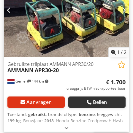
1
/
2
Gebruikte trilplaat AMMANN APR30/20
AMMANN
APR30-20
€ 1.700
Gemert
144 km
vraagprijs BTW niet rapporteerbaar
Aanvragen
Bellen
Toestand:
gebruikt
, brandstoftype:
benzine
, leeggewicht:
199 kg
, Bouwjaar:
2018
, Honda Benzine Crodpoxw H Hvsfx
Abuof Handgestart. Gewicht: 199 kg slagkracht: 30kn