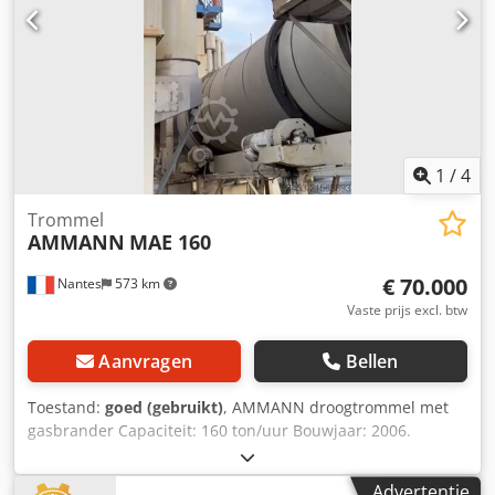
1
/
4
Trommel
AMMANN
MAE 160
€ 70.000
Nantes
573 km
Vaste prijs excl. btw
Aanvragen
Bellen
Toestand:
goed (gebruikt)
, AMMANN droogtrommel met
gasbrander Capaciteit: 160 ton/uur Bouwjaar: 2006.
Crjdpfx Abeywctzeuof
Advertentie