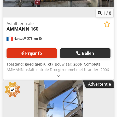
1
/
8
Asfaltcentrale
AMMANN
160
Nantes
573 km
Prijsinfo
Bellen
Toestand:
goed (gebruikt)
, Bouwjaar:
2006
, Complete
AMMANN asfaltcentrale Droogtrommel met brander: 2006
Filter: 2014 Crjdjxqpvtepfx Abujf ERMIIS automatisering:
2013 Capaciteit: 160 ton/uur Machine wordt momenteel
Advertentie
gedemonteerd