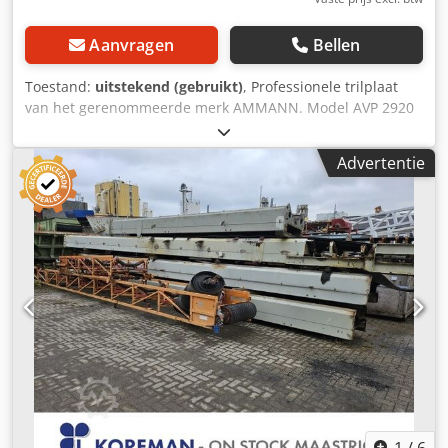
Aanvragen
Bellen
Toestand:
uitstekend (gebruikt)
, Professionele trilplaat
van het gerenommeerde merk AMMANN. Model AVP 2920
is uitgerust met een betrouwbare HATZ dieselmotor met
een vermogen van 5 kW. Deze machine is bedoeld voor
Advertentie
professioneel straatwerk, wegenbouw en het verdichten
van grond, bestrating, zandbedden en asfalt. Volledig
mechanisch apparaat, degelijke Duitse constructie. Visuele
staat conform de foto's – normale gebruikssporen.
Technische gegevens: • Fabrikant: AMMANN • Model: AVP
2920 • Bouwjaar: 1999 • Motor: HATZ Diesel • Motortype:
1B30-6 • Vermogen: 5 kW • Bedrijfsgewicht: 190 kg •
Handstart • Made in Germany Toepassingen: • Verdichten
van straatstenen • Straatwerkzaamheden Cjdpfey Sifysx
Abuerf • Wegenbouw • Verdichten van grond en zandlaag •
Graafwerken en funderingen Staat: Gebruikte, complete
machine. HATZ motor – een duurzame en gewaardeerde
dieselunit.