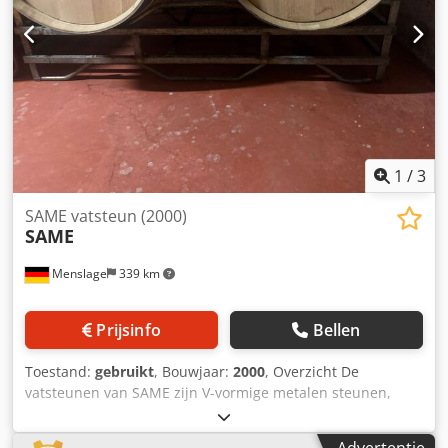
1
/
3
SAME vatsteun (2000)
SAME
Menslage
339 km
Prijsinfo
Bellen
Toestand:
gebruikt
, Bouwjaar:
2000
, Overzicht De
vatsteunen van SAME zijn V-vormige metalen steunen,
speciaal ontworpen voor wijnkelders, die een stabiele en
veilige positionering van eikenhouten vaten garanderen