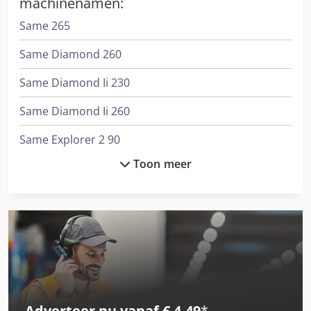
machinenamen:
Same 265
Same Diamond 260
Same Diamond Ii 230
Same Diamond Ii 260
Same Explorer 2 90
Toon meer
Same Explorer 2 90 Dt
Same Explorer 55
Same Explorer 55 Dt
Same Explorer 60 Dt
Same Explorer 60 Ii Dt
Adverteer nu vanaf € 4,49
*
Same Explorer 65