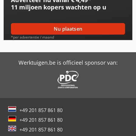
11 miljoen kopers
wachten op u
Same Explorer 65 Dt
Same Explorer 70
Nu plaatsen
Same Explorer 70 Dt
*per advertentie / maand
Same Explorer 70 Ii Dt
Same Explorer 75
Werktuigen.be is officieel sponsor van:
Same Explorer 75 Dt
Same Explorer 80
Same Explorer 80 Dt
+49 201 857 861 80
Same Explorer 80 Ii Dt
+49 201 857 861 80
Same Explorer 90 Dt
+49 201 857 861 80
Same Explorer Ii 60