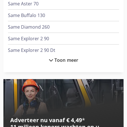
Same Aster 70
Same Buffalo 130
Same Diamond 260
Same Explorer 2 90
Same Explorer 2 90 Dt
Toon meer
Same Explorer 2 90 Top
Same Explorer 55
Same Explorer 55 Dt
Same Explorer 60 Dt
Same Explorer 65
Adverteer nu vanaf € 4,49
*
Same Explorer 65 Dt
11 miljoen kopers
wachten op u