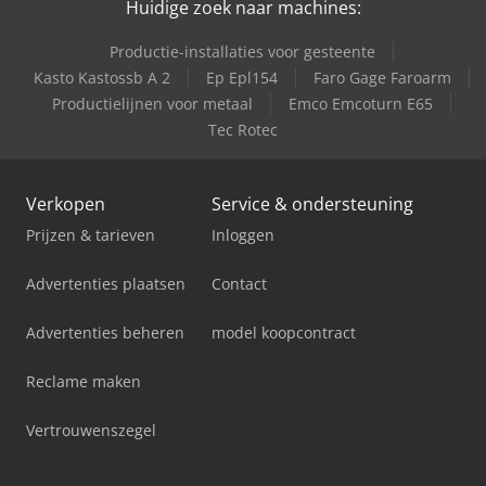
Huidige zoek naar machines:
Same Mercury 85
Productie-installaties voor gesteente
Same Titan 145
Kasto Kastossb A 2
Ep Epl154
Faro Gage Faroarm
Productielijnen voor metaal
Emco Emcoturn E65
Same Titan 165
Tec Rotec
Verkopen
Service & ondersteuning
Prijzen & tarieven
Inloggen
Advertenties plaatsen
Contact
Advertenties beheren
model koopcontract
Reclame maken
Vertrouwenszegel