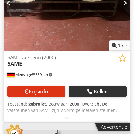
1
/
3
SAME vatsteun (2000)
SAME
Menslage
339 km
Prijsinfo
Bellen
Toestand:
gebruikt
, Bouwjaar:
2000
, Overzicht De
vatsteunen van SAME zijn V-vormige metalen steunen,
speciaal ontworpen voor wijnkelders, die een stabiele en
veilige positionering van eikenhouten vaten garanderen
Advertentie
tijdens opslag, hantering en reiniging. Dankzij hun