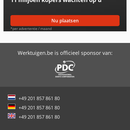
Same Explorer 70
Same Explorer 70 Dt
Nu plaatsen
Same Explorer 75
*per advertentie / maand
Same Explorer 75 Dt
Same Explorer 80
Werktuigen.be is officieel sponsor van:
Same Explorer 80 Dt
Same Explorer Ii 60
Same Explorer Ii 70
+49 201 857 861 80
Same Explorer Ii 80
+49 201 857 861 80
Same Galaxy 170
+49 201 857 861 80
Same Leone 70