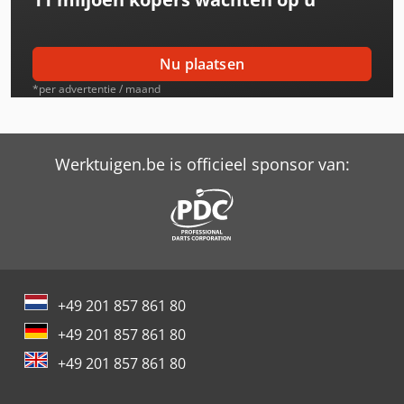
Same Explorer Ii 70
Same Explorer Ii 80
Nu plaatsen
Same Iron 100
*per advertentie / maand
Same Iron 130 S
Same Iron 140 S
Werktuigen.be is officieel sponsor van:
Same Iron 150
Same Iron 155 S
Same Iron 165 S
+49 201 857 861 80
Same Mercury 85
+49 201 857 861 80
Same Silver 110
+49 201 857 861 80
Same Silver 130