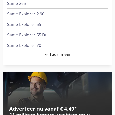
Same 265
Same Explorer 2 90
Same Explorer 55
Same Explorer 55 Dt
Same Explorer 70
Toon meer
Same Explorer 70 Dt
Same Explorer 70 Ii Dt
Same Explorer 80
Same Explorer 80 Dt
Same Explorer 80 Ii Dt
Adverteer nu vanaf € 4,49
*
Same Explorer 90 Dt
11 miljoen kopers
wachten op u