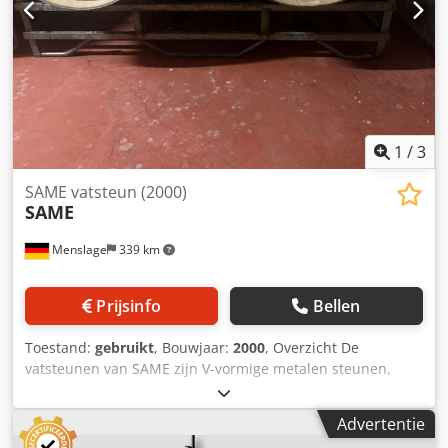
1
/
3
SAME vatsteun (2000)
SAME
Menslage
339 km
Prijsinfo
Bellen
Toestand:
gebruikt
, Bouwjaar:
2000
, Overzicht De
vatsteunen van SAME zijn V-vormige metalen steunen,
speciaal ontworpen voor wijnkelders, die een stabiele en
veilige positionering van eikenhouten vaten garanderen
Advertentie
tijdens opslag, hantering en reiniging. Dankzij hun