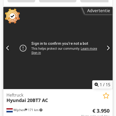
0 gebreken ℹ️ 0 uitgaven ⚠️ 📌 Opmerking van de
inspecteur: 📄 Wilt u de volledige inspectie, extra foto's of
Advertentie
een video bekijken? Tip: Het referentienummer "41078
Equippo" wordt vaak gebruikt bij het online zoeken naar
meer informatie. 💡 Waarom deze machine en onze service
opvallen: ✔ Grondige inspectie door professionals ✔
Levering op locatie mogelijk ✔ Geld-terug-garantie ✔
Veilige en flexibele betalingsmogelijkheden 🔄 Overweegt u
andere machines? Wij bieden handige hulpmiddelen en
bronnen voor alle eigenaren en gebruikers van machines –
gemakkelijk toegankelijk op ons platform.
1
/
15
Heftruck
Hyundai
20BT7 AC
€ 3.950
Wijchen
171 km