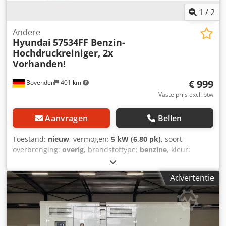
1
/
2
Andere
Hyundai
57534FF Benzin-
Hochdruckreiniger, 2x
Vorhanden!
€ 999
Bovenden
401 km
Vaste prijs excl. btw
Aanvragen
Bellen
Toestand:
nieuw
, vermogen:
5 kW (6,80 pk)
, soort
overbrenging:
overig
, brandstoftype:
benzine
, kleur:
zwart
, bestuurderscabine:
overig
, Voertuiglocatie:
Bovenden, Opbouw: Hyundai benzine-hogedrukreiniger.
Advertentie
ACCESSOIREINFORMATIE ZONDER GARANTIE, wijzigingen,
tussentijdse verkoop en vergissingen voorbehouden!
Codovhk Szepfx Af Reha