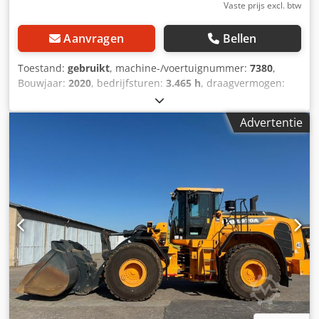
Vaste prijs excl. btw
Aanvragen
Bellen
Toestand:
gebruikt
, machine-/voertuignummer:
7380
,
Bouwjaar:
2020
, bedrijfsturen:
3.465 h
, draagvermogen:
3.000 kg
, hefhoogte:
3.250 mm
, brandstoftype:
gas
,
masttype:
Simplex
, bouwhoogte:
2.200 mm
, Uitrusting:
Advertentie
zijverschuiving
, .: 7380 Apparaatgegevens: Bouwjaar: 2020
Draagvermogen: 3000 kg Hefhoogte: 3250 mm Lees
openingstijden: 3465 uur Masttype: Standaard
Masthoogte: 2170 mm Chedpfx Aotw Anqsf Rja
Lengte/Breedte/Hoogte: 2800 / 1250 / 2200 mm
Bedrijfsgewicht: 4512 kg ---- Apparatuur: * Beschermend
dak * 3e klep * 4e klep * Voorruit * Dakbedekking *
Werkverlichting voor * Achterwerklichten ----- Bijlagen: *
Zijverschuiving * Laadbeschermingsrooster ---- Verdere
apparaatinformatie: ---- De openingstijden zijn over het
algemeen de gelezen uren. Wij bieden u graag het
passende vervoer aan. Er zijn direct nog eens 250 - 300
heftrucks, voorzetapparatuur en veegmachines voor u