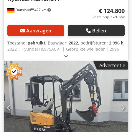
€ 124.800
Duitsland
427 km
Vaste prijs excl. btw
Aanvragen
Bellen
Toestand:
gebruikt
, Bouwjaar:
2022
, bedrijfsturen:
2.996 h
,
2022 | Hyundai HL975ACVT | Gebruikte wiellader | 2996
uur 📍Locatie: Duitsland 🚛 Levering mogelijk tot uw
bestemming – Gebruik onze verzendcalculator om de
Advertentie
transportkosten te berekenen! 💰 Koop nu voor € 124.800
of doe een bod. Betaling bij levering mogelijk tegen een
aantrekkelijke prijs (onder voorbehoud van goedkeuring)*
👷‍♂️ Geïnspecteerd door een onafhankelijke expert 56
inspectiepunten, 54 goedgekeurd ✅, 2 aandachtspunten ℹ️,
0 defecten ⚠️ 📌 Opmerking van de inspecteur: Goede,
operationele wiellader, alle functies werken, heeft een
grondige reiniging nodig, de lepel moet gerepareerd
worden, de rechter treeplank en afdekking zijn verbogen.
📄 Wilt u de volledige inspectierapportage, extra foto's of
een video bekijken? Tip: Het referentienummer "41119