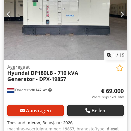
1
/
15
Aggregaat
Hyundai
DP180LB - 710 kVA
Generator - DPX-19857
€ 69.000
Dordrecht
147 km
Vaste prijs excl. btw
Aanvragen
Bellen
Toestand:
nieuw
, Bouwjaar:
2026
,
machine-/voertuignummer:
19857
, brandstoftype:
diesel
,