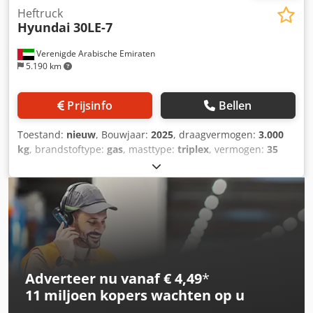
Heftruck
Hyundai
30LE-7
Verenigde Arabische Emiraten
5.190 km
Prijsinfo
Bellen
Toestand:
nieuw
, Bouwjaar:
2025
, draagvermogen:
3.000
kg
, brandstoftype:
gas
, masttype:
triplex
, vermogen:
35
kW (47,59 pk)
, motorfabrikant:
Mitsubishi
, soort
overbrenging:
overig
, Motorinhoud: 2.488 cc Codpjy Tykvjfx
Af Rsha
Adverteer nu vanaf € 4,49
*
11 miljoen kopers
wachten op u