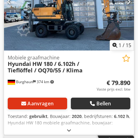
machine, altijd onderhouden / alle service door erkende
werkplaats uitgevoerd! - 1e eigenaar! - Direct inzetbaar!
Wijzigingen en tussentijdse verkoop voorbehouden!
1
/
15
Mobiele graafmachine
Hyundai
HW 180 / 6.102h /
Tieflöffel / OQ70/55 / Klima
€ 79.890
Burghaun
374 km
Vaste prijs excl. btw
Aanvragen
Bellen
Toestand:
gebruikt
, Bouwjaar:
2020
, bedrijfsturen:
6.102 h
,
Hyundai HW 180 mobiele graafmachine, bouwjaar:
04/2020, draaiuren: slechts 6.102 uur!, OilQuick OQ70/55
snelwisselsysteem, dieplepel 1.200 mm, dozersteun,