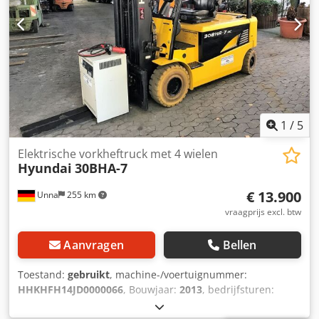
1
/
5
Elektrische vorkheftruck met 4 wielen
Hyundai
30BHA-7
€ 13.900
Unna
255 km
vraagprijs excl. btw
Aanvragen
Bellen
Toestand:
gebruikt
, machine-/voertuignummer:
HHKHFH14JD0000066
, Bouwjaar:
2013
, bedrijfsturen:
3.535 h
, draagvermogen:
3.000 kg
, hefhoogte:
4.000 mm
,