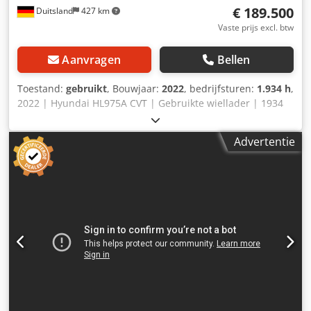
€ 189.500
Duitsland
427 km
zonder differentieelslot Universele bak 4,2 m³,
onderschroefmes/snijkant
Vaste prijs excl. btw
Aanvragen
Bellen
Toestand:
gebruikt
, Bouwjaar:
2022
, bedrijfsturen:
1.934 h
,
2022 | Hyundai HL975A CVT | Gebruikte wiellader | 1934
draaiuren 📍 Locatie: Duitsland 🚛 Levering mogelijk naar
uw bestemming – Gebruik onze transportcalculator om de
Advertentie
verzendkosten te berekenen! 💰 Direct kopen voor EUR
189.500 of doe een bod. Betaling bij levering mogelijk
tegen een aantrekkelijk tarief (afhankelijk van
goedkeuring)* 👷‍♂️ Geïnspecteerd door een onafhankelijke
expert 56 inspectiepunten: 49 goedgekeurd ✅ 7 met
opmerkingen ℹ️ 0 kritieke gebreken ⚠️ Codpfxjx Tczqs Af
Reha 📌 Opmerking van de inspecteur: Functionerende
machine in goede staat en nette uitstraling. Enig spel op
de snelwissel en pen-verbinding, banden dienen
vervangen te worden (ze bevinden zich aan de slechte
kant), op enkele plaatsen kleine beschadigingen. 📄
Volledig inspectierapport, extra foto’s of video