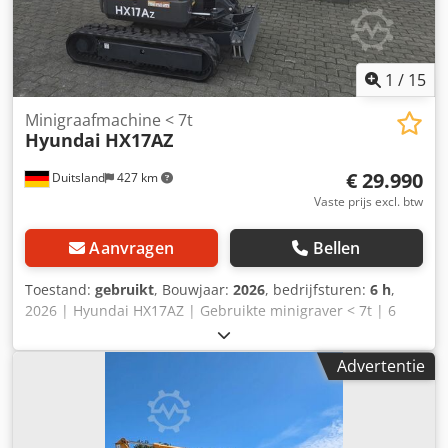
1
/
15
Minigraafmachine < 7t
Hyundai
HX17AZ
€ 29.990
Duitsland
427 km
Vaste prijs excl. btw
Aanvragen
Bellen
Toestand:
gebruikt
, Bouwjaar:
2026
, bedrijfsturen:
6 h
,
2026 | Hyundai HX17AZ | Gebruikte minigraver < 7t | 6
uur 📍Locatie: Duitsland 🚛 Levering mogelijk naar uw
bestemming – gebruik onze transportcalculator om de
Advertentie
transportkosten te berekenen! 💰 Nu kopen voor EUR
30.000 of doe een bod. Betaling bij levering mogelijk tegen
een bescheiden vergoeding (onder voorbehoud van
goedkeuring)* 👷‍♂️ Geïnspecteerd door een onafhankelijke