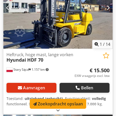
1
/
14
Heftruck, hoge mast, lange vorken
Hyundai
HDF 70
€ 15.500
Stary Sącz
1.157 km
EXW vraagprijs excl. btw
Aanvragen
Bellen
Toestand:
uitstekend (gebruikt)
, Functionaliteit:
volledig
Zoekopdracht opslaan
functioneel
, Bouwjaar:
2005
, draagvermogen:
7.000 kg
,
hefhoogte:
4.500 mm
, Uitrusting:
cabine
, Vorkheftruck met
verbrandingsmotor Merk machine: HYUNDAI Benaming: