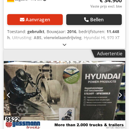
€ 34.900
Vaste prijs excl. btw
Aanvragen
Bellen
Toestand:
gebruikt
, Bouwjaar:
2016
, bedrijfsturen:
11.448
h
, Uitrusting:
ABS, vierwielaandrijving
, Hyundai HL 970 XT
- Centrale smeerinstallatie - LED-werklampen -
Achteruitrijcamera - Joystickbesturing - Luchtgeveerde
Advertentie
bestuurdersstoel Chodev A Enyopfx Af Rea -
Achteruitrijcamera - Spiegelverwarming Typefouten en
tussentijdse verkoop voorbehouden. Intern
voertuignummer: 10672. WhatsApp-ondersteuning
beschikbaar! Bij vragen over het voertuig of voor meer
informatie kunt u ons gerust via WhatsApp schrijven.