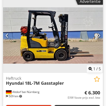
Advertentie
verstelbare giek, hydrauliek voor hamer en schaar, camera
rechts, links en achter, radio, airconditioning, motor: [127
kW/173 pk], gewicht: 18.770 kg, goede staat, direct
inzetbaar! Op aanvraag maken wij u een lease- of
financieringsvoorstel. De heer Mihm (tel. staat u graag te
woord. Meer informatie vindt u op onze website. Onder
voorbehoud van fouten en tussenverkoop!
Snelwisselsysteem = Meer informatie = Aandrijving: wielen
Csdpfx Aozmcubsf Rsha Neem contact op met Tobias Ebert
voor meer informatie.
1
/
5
Heftruck
Hyundai
18L-7M Gasstapler
€ 6.300
Altdorf bei Nürnberg
509 km
EXW Vaste prijs excl. btw