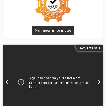
de inspecteur: 4 nieuwe banden. Beperkt zicht via de
camera’s. De bak is gereviseerd (gelast en gespoten). 📄
Wilt u het volledige inspectierapport, extra foto’s of een
video zien? Tip: Gebruik referentie “39531 Equippo” bij het
opzoeken van meer details online. 💡 Waarom deze
machine en onze dienstverlening opvallen: ✔ Grondige
Nu meer informatie
inspectie door professionals ✔ Levering op locatie mogelijk
✔ Geld-terug-garantie Cjdpoywzk Ejfx Af Reha ✔ Veilige en
flexibele betaalmogelijkheden 🔄 Andere machines
overwegen? Wij bieden handige tools en bronnen voor alle
Advertentie
materieeleigenaren en -operators – eenvoudig toegankelijk
op ons platform.