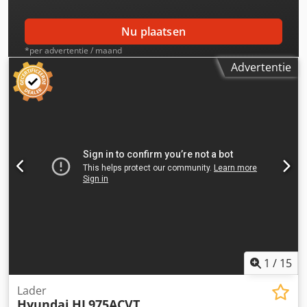
Nu plaatsen
*per advertentie / maand
Advertentie
1
/
15
Lader
Hyundai
HL975ACVT