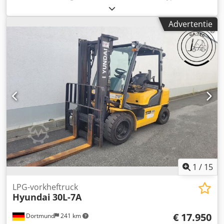
motorfabrikant:
Hyundai DP180LB
, Toepassing: Bouw
Leeggewicht: 5.650 kg Generatorvermogen: 710 kVA
Advertentie
Laadruimte-afmetingen: 440 x 180 x 250 cm CE-markering:
ja Watertankinhoud: 1000 l Neem contact op met Team
DPX voor meer informatie. = Verdere opties en toebehoren
= - Accu - Bedieningspaneel - Stalen dak Chjdpfx Afeyhlf Te
Roa - Tanker
1
/
15
LPG-vorkheftruck
Hyundai
30L-7A
€ 17.950
Dortmund
241 km