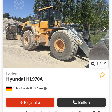
Masttype: Triplex Toestand: Nieuw apparaat Technische
toestand: Nieuw Zijschuiver, 3e ventiel, 4e ventiel,
1
/
15
Lader
Hyundai
HL970A
Schorfheide
687 km
Prijsinfo
Bellen