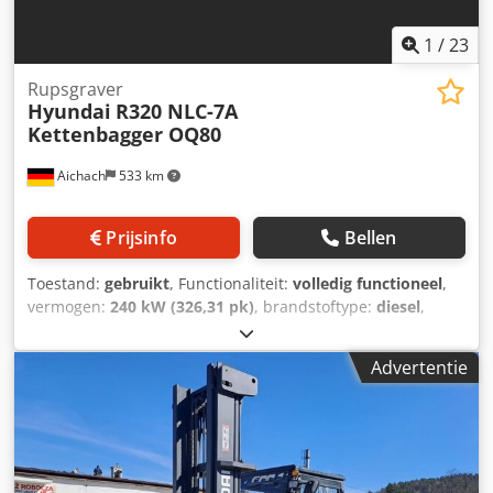
1
/
23
Rupsgraver
Hyundai
R320 NLC-7A
Kettenbagger OQ80
Aichach
533 km
Prijsinfo
Bellen
Toestand:
gebruikt
, Functionaliteit:
volledig functioneel
,
vermogen:
240 kW (326,31 pk)
, brandstoftype:
diesel
,
kleur:
goud
, bedrijfsklaar gewicht:
32.000 kg
, Bouwjaar:
2008
, bedrijfsturen:
11.000 h
, Hyundai R320 NLC-7A
Advertentie
rupsgraafmachine Bouwjaar: 2008 11.000 uur 32.000 kg
240 kW Volautomatische airconditioning Oilquick OQ80
volledig hydraulische snelwissel Chodpfoy Em Ekox Af Roa
3 m transportbreedte