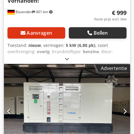
Vorhanden!
€ 999
Bovenden
401 km
Vaste prijs excl. btw
Aanvragen
Bellen
Toestand:
nieuw
, vermogen:
5 kW (6,80 pk)
, soort
overbrenging:
overig
, brandstoftype:
benzine
, kleur:
zwart
, bestuurderscabine:
overig
, Voertuiglocatie:
Bovenden, Dcodjvhk Szspfx Alyok Opbouw: Hyundai
Advertentie
benzine-hogedrukreiniger. ACCESSOIREINFORMATIE
ZONDER GARANTIE, wijzigingen, tussentijdse verkoop en
vergissingen voorbehouden!