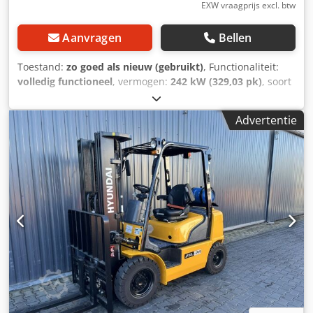
dus niet opgeknapt. Alle informatie wordt verstrekt zonder
EXW vraagprijs excl. btw
garantie, fouten en wijzigingen voorbehouden.
Aanvragen
Bellen
Toestand:
zo goed als nieuw (gebruikt)
, Functionaliteit:
volledig functioneel
, vermogen:
242 kW (329,03 pk)
, soort
overbrenging:
automatisch
, brandstoftype:
diesel
, kleur:
geel
, bedrijfsklaar gewicht:
24.200 kg
, bandenconditie:
90
Advertentie
%
, inhoud van de bak:
4,2 m³
, Bouwjaar:
2024
,
bedrijfsturen:
505 h
, Uitrusting:
UVV veiligheidskeuring,
airconditioning, cabine, extra koplampen, laag
geluidsniveau, vierwielaandrijving
, Hyundai HL970A
Bouwjaar: 2024 Bedrijfsuren: ca. 505 Cycloon luch
voorfilter Luchtcompressor voor cabine Standaard
remaccumulator Safety-Boom-General Afstandsbediende
deur LED-cabineverlichting, 4 voor Spanningsomvormer
24V -> 1 LED-zwaailamp Rondomzichtmonitor (AAVM)
Radar LED-rijverlichting LED-combinatieverlichting 2e
monitor Enkel rempedaal Leidingwerk 3e stuurcircuit
Dcjdpfxoyr Scyo Alysk Centrale smering Bekamax
Leidingwerk snelwissel Joystickbesturing Standaard