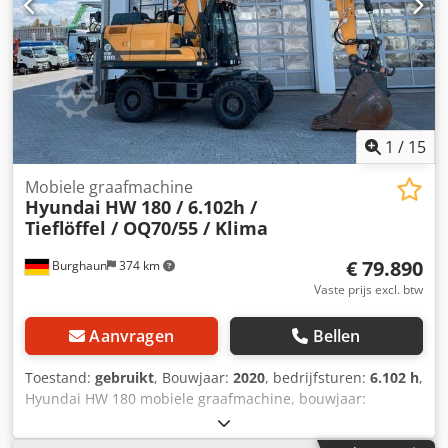
alle service door erkende werkplaats uitgevoerd! - 1e
eigenaar! - Direct inzetbaar! Djdpfx Aljwmpfpsyock
Wijzigingen en tussentijdse verkoop voorbehouden!
1
/
15
Mobiele graafmachine
Hyundai
HW 180 / 6.102h /
Tieflöffel / OQ70/55 / Klima
€ 79.890
Burghaun
374 km
Vaste prijs excl. btw
Aanvragen
Bellen
Toestand:
gebruikt
, Bouwjaar:
2020
, bedrijfsturen:
6.102 h
,
Hyundai HW 180 mobiele graafmachine, bouwjaar:
04/2020, draaiuren: slechts 6.102 uur!, OilQuick OQ70/55
snelwisselsysteem, dieplepel 1.200 mm, dozersteun,