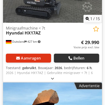
1
/
15
Minigraafmachine < 7t
Hyundai
HX17AZ
€ 29.990
Duitsland
427 km
Vaste prijs excl. btw
Aanvragen
Bellen
Toestand:
gebruikt
, Bouwjaar:
2026
, bedrijfsturen:
6 h
,
2026 | Hyundai HX17AZ | Gebruikte minigraver < 7t | 6
uur 📍Locatie: Duitsland 🚛 Levering mogelijk naar uw
bestemming – gebruik onze transportcalculator om de
Advertentie
transportkosten te berekenen! 💰 Nu kopen voor EUR
30.000 of doe een bod. Betaling bij levering mogelijk tegen
een bescheiden vergoeding (onder voorbehoud van
goedkeuring)* 👷‍♂️ Geïnspecteerd door een onafhankelijke