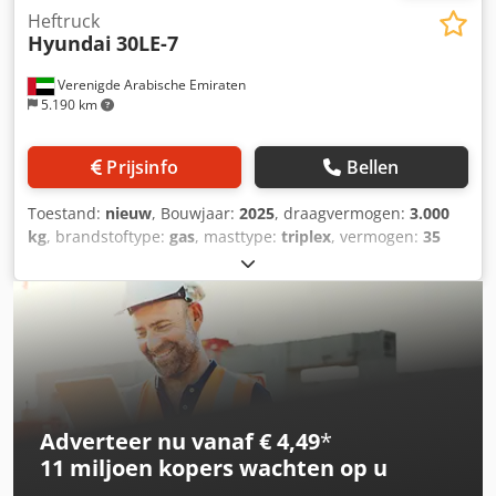
aandrijvingsuitschakeling met open deuren
Heftruck
Hyundai
30LE-7
Verenigde Arabische Emiraten
5.190 km
Prijsinfo
Bellen
Toestand:
nieuw
, Bouwjaar:
2025
, draagvermogen:
3.000
kg
, brandstoftype:
gas
, masttype:
triplex
, vermogen:
35
kW (47,59 pk)
, motorfabrikant:
Mitsubishi
, soort
overbrenging:
overig
, Motorinhoud: 2.488 cc Dedpfx Aoy
Tykvolyeck
Adverteer nu vanaf € 4,49
*
11 miljoen kopers
wachten op u