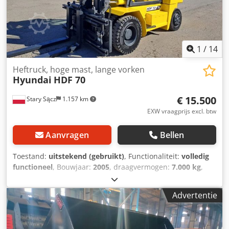
1
/
14
Heftruck, hoge mast, lange vorken
Hyundai
HDF 70
€ 15.500
Stary Sącz
1.157 km
EXW vraagprijs excl. btw
Aanvragen
Bellen
Toestand:
uitstekend (gebruikt)
, Functionaliteit:
volledig
functioneel
, Bouwjaar:
2005
, draagvermogen:
7.000 kg
,
hefhoogte:
4.500 mm
, Uitrusting:
cabine
, Vorkheftruck met
verbrandingsmotor Merk machine: HYUNDAI Benaming:
Advertentie
HDF 70 Productiejaar: 2005 Meterstand (u): 18.430
Leeggewicht (kg): 10.101 Draagvermogen (kg): 7.000
Hefhoogte (mm): 4.500 Vorklengte (mm): 2.400 mm