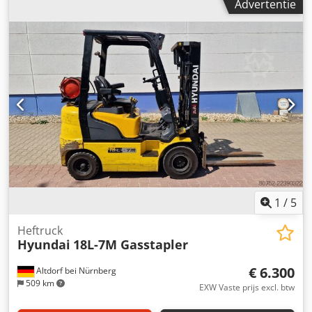
Advertentie
verstelbare giek, hydrauliek voor hamer en schaar, camera
rechts, links en achter, radio, airconditioning, motor: [127
kW/173 pk], gewicht: 18.770 kg, goede staat, direct
inzetbaar! Dedpfxezmcubo Alyjck Op aanvraag maken wij u
een lease- of financieringsvoorstel. De heer Mihm (tel.
staat u graag te woord. Meer informatie vindt u op onze
website. Onder voorbehoud van fouten en tussenverkoop!
Snelwisselsysteem = Meer informatie = Aandrijving: wielen
Neem contact op met Tobias Ebert voor meer informatie.
1
/
5
Heftruck
Hyundai
18L-7M Gasstapler
€ 6.300
Altdorf bei Nürnberg
509 km
EXW Vaste prijs excl. btw