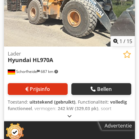
1
/
15
Lader
Hyundai
HL970A
Schorfheide
687 km
Prijsinfo
Bellen
Toestand:
uitstekend (gebruikt)
, Functionaliteit:
volledig
functioneel
, vermogen:
242 kW (329,03 pk)
, soort
overbrenging:
automatisch
, brandstoftype:
diesel
, kleur:
geel
, bedrijfsklaar gewicht:
24.200 kg
, bandenconditie:
80
Advertentie
%
, inhoud van de bak:
4,2 m³
, Bouwjaar:
2023
,
bedrijfsturen:
2.783 h
, Uitrusting:
UVV veiligheidskeuring,