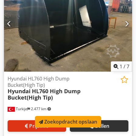
Vorkzijverschuiving, vorkversteller STABAU vanaf 2018
Brandstoftype: DIESEL Dcsdpfx Aev Edvbolyok Technische
documentatie voor UDT Technische staat: gebruikt, zeer
goed .
1
/
7
Hyundai HL760 High Dump
Bucket(High Tip)
Hyundai
HL760 High Dump
Bucket(High Tip)
Turkije
2.477 km
Zoekopdracht opslaan
Prijsinfo
Bellen