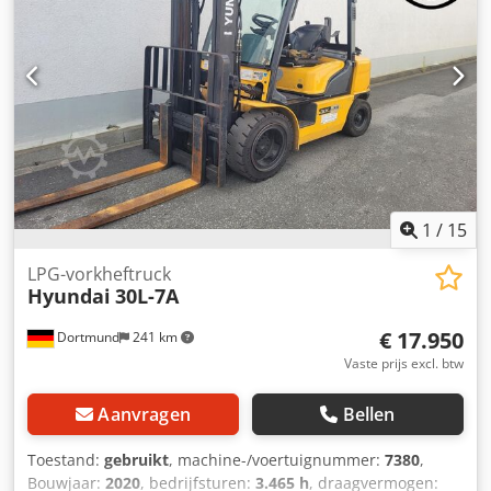
dak - Tanker
1
/
15
LPG-vorkheftruck
Hyundai
30L-7A
€ 17.950
Dortmund
241 km
Vaste prijs excl. btw
Aanvragen
Bellen
Toestand:
gebruikt
, machine-/voertuignummer:
7380
,
Bouwjaar:
2020
, bedrijfsturen:
3.465 h
, draagvermogen: