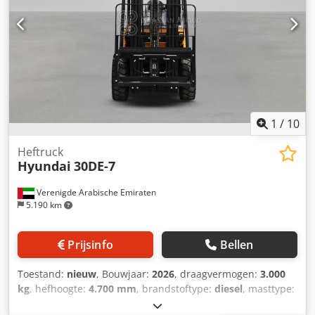
1
/
10
Heftruck
Hyundai
30DE-7
Verenigde Arabische Emiraten
5.190 km
Prijsinfo
Bellen
Toestand:
nieuw
, Bouwjaar:
2026
, draagvermogen:
3.000
kg
, hefhoogte:
4.700 mm
, brandstoftype:
diesel
, masttype:
triplex
, vermogen:
33 kW (44,87 pk)
, motorfabrikant: