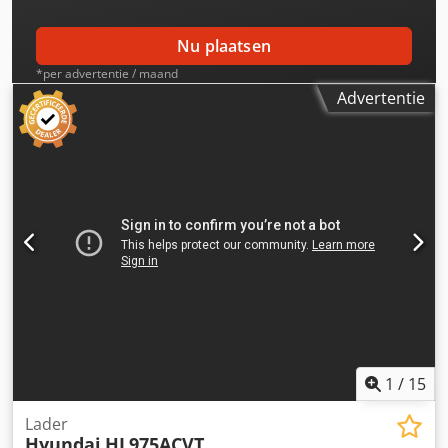
Nu plaatsen
*per advertentie / maand
Advertentie
1
/
15
Lader
Hyundai
HL975ACVT