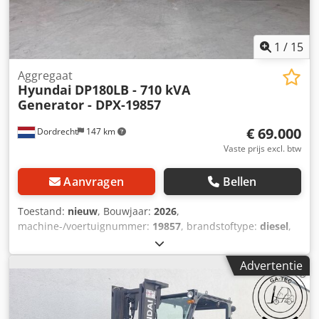
1
/
15
Aggregaat
Hyundai
DP180LB - 710 kVA
Generator - DPX-19857
€ 69.000
Dordrecht
147 km
Vaste prijs excl. btw
Aanvragen
Bellen
Toestand:
nieuw
, Bouwjaar:
2026
,
machine-/voertuignummer:
19857
, brandstoftype:
diesel
,
motorfabrikant:
Hyundai DP180LB
, Toepassing: Bouw
Leeggewicht: 5.650 kg Generatorvermogen: 710 kVA
Advertentie
Laadruimte-afmetingen: 440 x 180 x 250 cm CE-markering:
ja Dodpfjyhlf Tex Alyock Watertankinhoud: 1000 l Neem
contact op met Team DPX voor meer informatie. = Verdere
opties en toebehoren = - Accu - Bedieningspaneel - Stalen