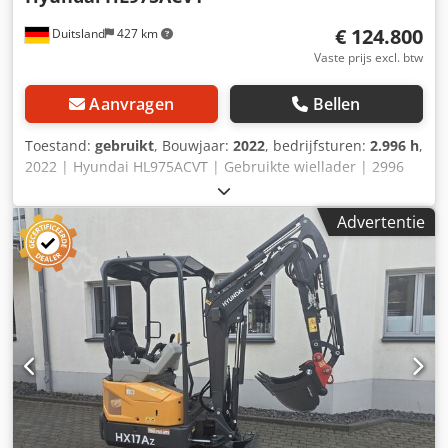
€ 124.800
Duitsland
427 km
Vaste prijs excl. btw
Aanvragen
Bellen
Toestand:
gebruikt
, Bouwjaar:
2022
, bedrijfsturen:
2.996 h
,
2022 | Hyundai HL975ACVT | Gebruikte wiellader | 2996
uur 📍Locatie: Duitsland 🚛 Levering mogelijk tot uw
bestemming – Gebruik onze verzendcalculator om de
Advertentie
transportkosten te berekenen! 💰 Koop nu voor € 124.800
of doe een bod. Betaling bij levering mogelijk tegen een
aantrekkelijke prijs (onder voorbehoud van goedkeuring)*
👷‍♂️ Geïnspecteerd door een onafhankelijke expert 56
inspectiepunten, 54 goedgekeurd ✅, 2 aandachtspunten ℹ️,
0 defecten ⚠️ 📌 Opmerking van de inspecteur: Goede,
operationele wiellader, alle functies werken, heeft een
grondige reiniging nodig, de lepel moet gerepareerd
worden, de rechter treeplank en afdekking zijn verbogen.
📄 Wilt u de volledige inspectierapportage, extra foto's of
een video bekijken? Tip: Het referentienummer "41119