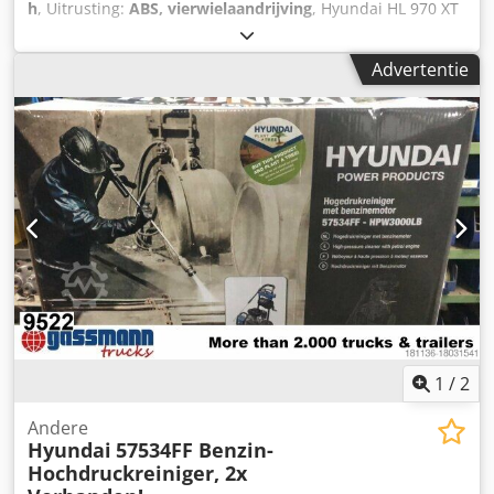
h
, Uitrusting:
ABS, vierwielaandrijving
, Hyundai HL 970 XT
- Centrale smeerinstallatie - LED-werklampen -
Achteruitrijcamera - Joystickbesturing Dedev A Enyjpfx
Advertentie
Alyock - Luchtgeveerde bestuurdersstoel -
Achteruitrijcamera - Spiegelverwarming Typefouten en
tussentijdse verkoop voorbehouden. Intern
voertuignummer: 10672. WhatsApp-ondersteuning
beschikbaar! Bij vragen over het voertuig of voor meer
informatie kunt u ons gerust via WhatsApp schrijven.
1
/
2
Andere
Hyundai
57534FF Benzin-
Hochdruckreiniger, 2x