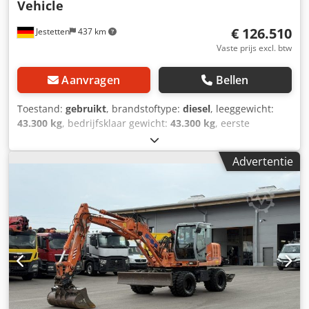
Vehicle
€ 126.510
Jestetten
437 km
Vaste prijs excl. btw
Aanvragen
Bellen
Toestand:
gebruikt
, brandstoftype:
diesel
, leeggewicht:
43.300 kg
, bedrijfsklaar gewicht:
43.300 kg
, eerste
registratie:
06/2007
, totale breedte:
25.500 mm
,
Advertentie