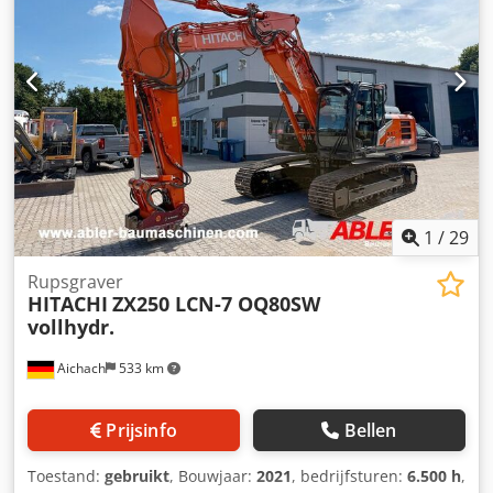
voorbandmaat:
10.00-20 / 13mm
, bestuurderscabine:
dagcabine
, wielbasis:
2.400 mm
, Uitrusting:
airconditioning
,
1
/
29
Rupsgraver
HITACHI
ZX250 LCN-7 OQ80SW
vollhydr.
Aichach
533 km
Prijsinfo
Bellen
Toestand:
gebruikt
, Bouwjaar:
2021
, bedrijfsturen:
6.500 h
,