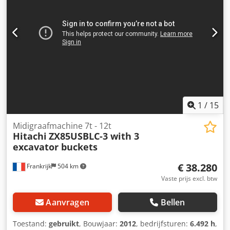
1
/
15
Midigraafmachine 7t - 12t
Hitachi
ZX85USBLC-3 with 3
excavator buckets
€ 38.280
Frankrijk
504 km
Vaste prijs excl. btw
Aanvragen
Bellen
Toestand:
gebruikt
, Bouwjaar:
2012
, bedrijfsturen:
6.492 h
,