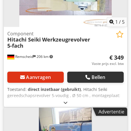
verwijzen naar onze algemene voorwaarden en verzoeken
u deze te lezen.
1
/
5
Component
Hitachi Seiki
Werkzeugrevolver
5-fach
€ 349
Remscheid
206 km
Vaste prijs excl. btw
Aanvragen
Bellen
Toestand:
direct inzetbaar (gebruikt)
, Hitachi Seiki
gereedschapsrevolver 5-voudig , Ø 50 cm , montageplaat:
235 x 345 mm , Ø gat voor gereedschapshouders: 40 mm ,
gebruikt, normale gebruikssporen, 100% functioneel,
Advertentie
leveringsomvang volgens foto's LET OP: kosten voor
verpakking en transport apart opvragen! ATTENTIE: kosten
voor verpakking en transport apart opvragen! Dwsdpfx Aoi