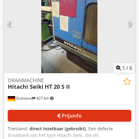
Ea Nmec Uea
1
/
6
DRAAIMACHINE
Hitachi Seiki
HT 20 S II
Duitsland
427 km
Prijsinfo
Toestand:
direct inzetbaar (gebruikt)
, Een defecte
draaibank van het type Hitachi Seiki, die als