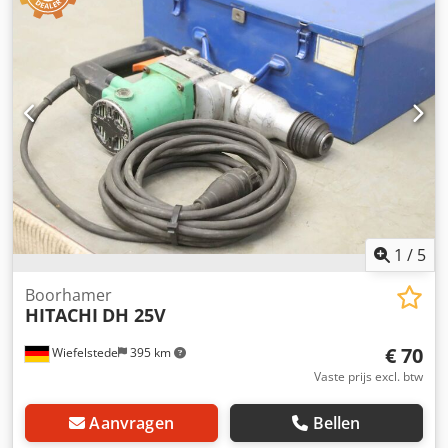
Compleet met grijparm en aandrijving -
Gereedschapsposities: 80 -Opname: SK40 Djdpfx Aodtcrqjc
Uowa -Afmetingen: 2270/630/H1725 mm -Gewicht: 860 kg
1
/
5
Boorhamer
HITACHI
DH 25V
€ 70
Wiefelstede
395 km
Vaste prijs excl. btw
Aanvragen
Bellen