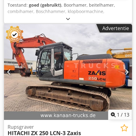
Toestand:
goed (gebruikt)
, Boorhamer, beitelhamer,
combihamer, Boschhammer, klopboormachine,
beitelhamer -Fabrikant: Hitachi, boorhamer type DH 25V
met transportkoffer -Vermogen: 600 W -Boren/slagboren -
Advertentie
Toerental: 0 - 800 tpm Dwsdpfx Acsir E Sye Uea -
Boorcapaciteit: staal 13 mm / beton 25 mm -Afmetingen
koffer: 445/340/H170 mm -Gewicht: 10,3 kg
1
/
13
Rupsgraver
HITACHI
ZX 250 LCN-3 Zaxis