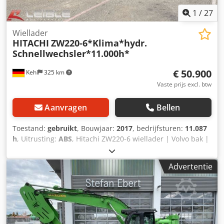
1
/
27
Wiellader
HITACHI
ZW220-6*Klima*hydr.
Schnellwechsler*11.000h*
€ 50.900
Kehl
325 km
Vaste prijs excl. btw
Aanvragen
Bellen
Toestand:
gebruikt
, Bouwjaar:
2017
, bedrijfsturen:
11.087
h
, Uitrusting:
ABS
, Hitachi ZW220-6 wiellader | Volvo bak |
snelwisselsysteem | centrale smeerinstallatie
Serienummer: 0000278 CHASSIS / UITRUSTING *
Advertentie
Scharnierende wiellader * Centrale smeerinstallatie *
Werkverlichting * Draaiend waarschuwingslicht
WERKTUIGEN * Volvo-bak, model B2014 * Hydraulisch
snelwisselsysteem * Joystickbediening * Automatische bak-
en heffuncties BANDEN * Banden: 23.5 R25 MOTOR /
VERSNELLINGSBAK Dwsdpfxszp Sx Is Ac Usa * Cummins