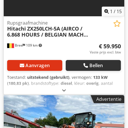
1
/
15
Rupsgraafmachine
Hitachi
ZX250LCH-5A (AIRCO /
6.868 HOURS / BELGIAN MACH...
€ 59.950
Bree
109 km
Vaste prijs excl. btw
Aanvragen
Bellen
Toestand:
uitstekend (gebruikt)
, vermogen:
133 kW
(180,83 pk)
, brandstoftype:
diesel
, kleur:
overig
, aantal
zitplaatsen:
1
, eerste registratie:
08/2016
, Bouwjaar:
2016
,
bedrijfsturen:
6.868 h
, Uitrusting:
airconditioning
, =
Advertentie
Aanvullende opties en accessoires = - PTO =
Bijzonderheden = Dwedpfjzph Rmex Ac Uea Conditie CE
type: CE = Meer informatie = Algemene informatie Cabine:
dag Technische informatie Aantal cilinders: 4
Motorinhoud: 5.193 cc Rupsbandbreedte: 259 cm Ledig