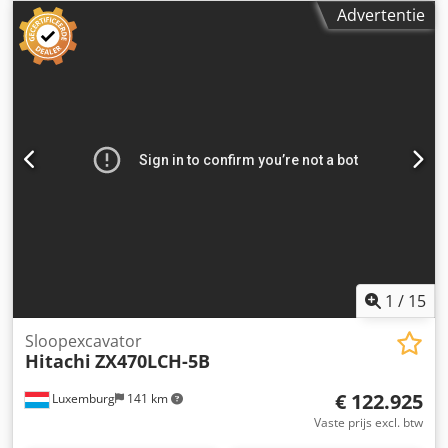
grijperzaag, inclusief hydraulische greppelruimer 1.600
nieuwe en gebruikte bedrijfsvoertuigen, bouwmachines en
Advertentie
mm, airconditioning, camera, OQ65 snelwisselsysteem,
speciale voertuigen. Op ons terrein van circa 11.000 m²
centrale smering, inklapbaar beschermdak voor en op het
vindt u een breed assortiment voor verschillende
dak, hydraulische bescherming op de giek, extra gewicht
toepassingen. Wij begeleiden u persoonlijk en
aan de achterkant, gewicht: 28.100 kg, motor [128 kW/174
betrouwbaar – van het eerste contact tot de overdracht.----
pk], goede staat, direct inzetbaar! Op aanvraag maken wij
Onze service voor u: Belading van voertuigen en machines
u graag een lease- of financieringsvoorstel. De heer Mihm
Wij helpen u bij het beladen van uw gekochte machine.
(tel. ) staat u graag te woord. Meer informatie vindt u op
Speciaal transport Wij ondersteunen u bij de organisatie
onze website. Onder voorbehoud van fouten en
van een geschikt speciaal transport. Douaneformaliteiten
tussenverkoop! Dwsdpfszqi Shox Ac Uja Huur mogelijk. =
Ook bij douaneaangelegenheden staan wij u terzijde.
Meer informatie = Aandrijving: wiel Neem contact op met
Overdracht en transport Op verzoek ondersteunen wij u
Tobias Ebert voor meer informatie.
bij de organisatie van het transport.
1
/
15
Sloopexcavator
Hitachi
ZX470LCH-5B
€ 122.925
Luxemburg
141 km
Vaste prijs excl. btw