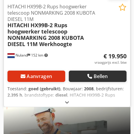
HITACHI HX99B-2 Rups hoogwerker
telescoop NONMARKING 2008 KUBOTA
DIESEL 11M
HITACHI
HX99B-2 Rups
hoogwerker telescoop
NONMARKING 2008 KUBOTA
DIESEL 11M Werkhoogte
€ 19.950
Nuland
152 km
vraagprijs excl. btw
Aanvragen
Bellen
Toestand:
goed (gebruikt)
, Bouwjaar:
2008
, bedrijfsturen:
2.395 h
, brandstoftype:
diesel
, HITACHI HX99B-2 Rups
hoogwerker telescoop NONMARKING 2008 KUBOTA DIESEL
11M Werkhoogte Video kan gestuurd worden via
Whatsapp. Doorlopende voorraad, zie website. Prijzen zijn
af Nuland. Van de Wert Trading B.V. heeft een wisselende
voorraad van machines, truck, trailers en aanbouwdelen.
Al onze leveringen zijn tegen handelsprijzen in AS-IS