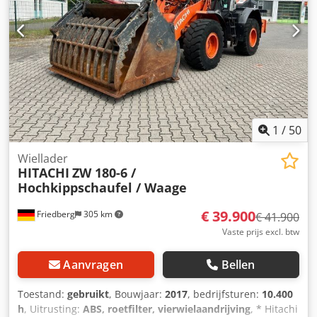
gewicht: 26.400 kg Afmetingen (LxBxH): 1036 x 319 x 307
cm Functioneel Maximale reikwijdte: 1.001 cm
Snelwisselsysteem: Ja CE markering: ja Staat Technische
staat: zeer goed Optische staat: zeer goed
1
/
50
Wiellader
HITACHI
ZW 180-6 /
Hochkippschaufel / Waage
€ 39.900
Friedberg
305 km
€ 41.900
Vaste prijs excl. btw
Aanvragen
Bellen
Toestand:
gebruikt
, Bouwjaar:
2017
, bedrijfsturen:
10.400
h
, Uitrusting:
ABS, roetfilter, vierwielaandrijving
, * Hitachi