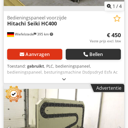
1
/
4
Bedieningspaneel voorzijde
Hitachi Seiki
HC400
€ 450
Wiefelstede
395 km
Vaste prijs excl. btw
Aanvragen
Bellen
Toestand:
gebruikt
, PLC, bedieningspaneel,
bedieningspaneel, besturingsmachine Dsdpsdryd Esfx Ac
Uswa -De voorkant van het bedieningspaneel komt van:
een Hitachi Seiki type HC400 bewerkingscentrum -
Advertentie
fabrikant: Hitachi Seiki -Controle: FANUC -Maten:
400/310/H100 mm -gewicht: 3,8 kg