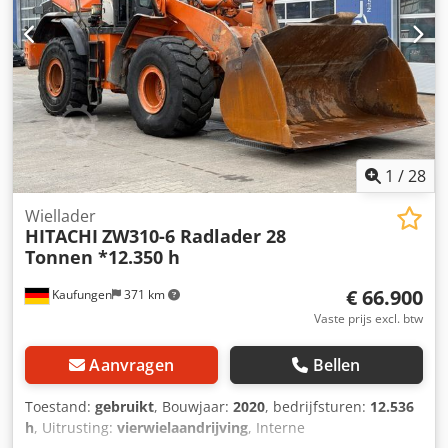
1
/
28
Wiellader
HITACHI
ZW310-6 Radlader 28
Tonnen *12.350 h
€ 66.900
Kaufungen
371 km
Vaste prijs excl. btw
Aanvragen
Bellen
Toestand:
gebruikt
, Bouwjaar:
2020
, bedrijfsturen:
12.536
h
, Uitrusting:
vierwielaandrijving
, Interne