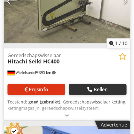
1
/
10
Gereedschapswisselaar
Hitachi Seiki
HC400
Wiefelstede
395 km
Prijsinfo
Bellen
Toestand:
goed (gebruikt)
, Gereedschapswisselaar ketting,
kettingmagazijn, gereedschapswisselsysteem,
gereedschapsmagazijn -De gereedschapswisselaar is
afkomstig uit een CNC-bewerkingscentrum, merk: Hitachi
Advertentie
Seiki, type: HC400 -Gereedschapswisselaar voor: Hitachi
Seiki type HC400, extra reserveonderdelen beschikbaar. -