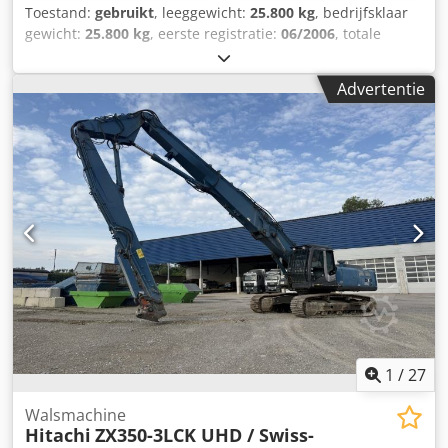
Toestand:
gebruikt
, leeggewicht:
25.800 kg
, bedrijfsklaar
gewicht:
25.800 kg
, eerste registratie:
06/2006
, totale
breedte:
25.500 mm
,
Advertentie
1
/
27
Walsmachine
Hitachi
ZX350-3LCK UHD / Swiss-