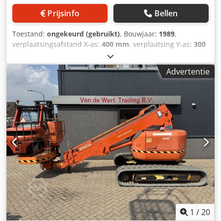
Prijsinfo
Bellen
Toestand:
ongekeurd (gebruikt)
, Bouwjaar:
1989
,
verplaatsingsafstand X-as:
400 mm
, verplaatsing Y-as:
300
mm
, verplaatsingsafstand Z-as:
250 mm
, Fabrikant:
Hitachi Seiko Ltd., Japan Type: H-DS02N Bouwjaar: 1989 X-
Advertentie
as: ca. 200–400 mm Y-as: ca. 150–300 mm Z-as: ca. 150–250
mm Tafelafmeting: ca. 300 × 200 – 500 × 300 mm Max.
werkstukgewicht: 200–500 kg Type: Transistor-EDM-
generator Max. stroomsterkte: ca. 30–100 A Pulsbesturing:
analoog / vroege digitale besturing Dodpfx Aoy D Nccjc
Uswa Bereikbare oppervlakteruwheid: Ra ca. 0,8–3 µm
Bedrijfszekerheid onzeker
1
/
20