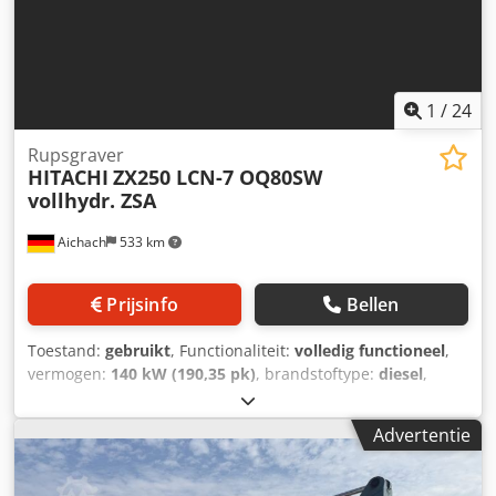
1
/
24
Rupsgraver
HITACHI
ZX250 LCN-7 OQ80SW
vollhydr. ZSA
Aichach
533 km
Prijsinfo
Bellen
Toestand:
gebruikt
, Functionaliteit:
volledig functioneel
,
vermogen:
140 kW (190,35 pk)
, brandstoftype:
diesel
,
kleur:
oranje
, bedrijfsklaar gewicht:
28.300 kg
, Bouwjaar:
2021
, bedrijfsturen:
5.800 h
, Uitrusting:
Advertentie
achteruitrijcamera, gecentraliseerd smeersysteem,
snelwisselsysteem, verstelbare giek
, Hitachi ZX250 LXN-7
Bouwjaar 2021 5.800 uur 140 kW Isuzu-motor 28.300 kg