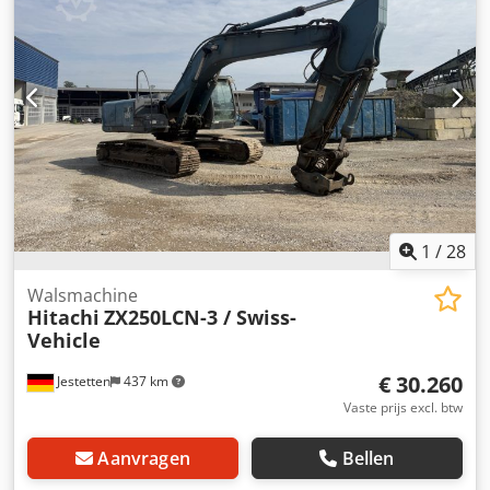
Dwedpezp U T Isfx Ac Usa Verstelbare giek OQ80SW,
volledig hydraulisch Airconditioning Centrale smering 270°
camera GPS-voorbereiding
1
/
28
Walsmachine
Hitachi
ZX250LCN-3 / Swiss-
Vehicle
€ 30.260
Jestetten
437 km
Vaste prijs excl. btw
Aanvragen
Bellen