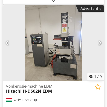
voertuignummer: MK300023 Per direct beschikbaar op ons
terrein in Kaufungen Meer INFO via: * Golec
Advertentie
Nutzfahrzeuge GmbH (Duits, Engels, Bulgaars, Russisch) *
Viktoria Sologubova (Pools, Russisch, Oekraïens, Engels)
HITACHI ZW -6 28 ton 12.536 bedrijfsuren Voorbeeld
financiering: Dwedpfx Aoym H Rzjc Usa * Intern nummer:
MK * Koopprijs: € 66.900,00 * Aanbetaling: 10% * Looptijd:
60 maanden * Maandelijkse termijn: € 1.040,02 *
Restwaarde: € 12.380,00 Indien u geïnteresseerd bent in
het aanbod of als u het op uw wensen wilt aanpassen,
neem dan contact met ons op (dhr. Enchev). Wij kijken uit
naar uw telefoontje. Druk- en zetfouten voorbehouden. Wij
nemen uw gebruikte voertuig graag in ruil. Financiering
direct bij ons in huis mogelijk. GOLEC NUTZFAHRZEUGE
GMBH Wij spreken: Duits, Engels, Spaans, Pools,
Oekraïens, Russisch, Bulgaars.
1
/
9
Vonkerosie-machine EDM
Hitachi
H-DS02N EDM
Tata
1.059 km