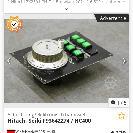
* Hitachi ZX250 LCN-7 * Bouwjaar 2021 * 6.500 draaiuren *
140 kW Isuzu motor * 28.300 kg * Uitschuifbare giek *
OQ80SW, volledig hydraulisch * Airconditioning * Centrale
Advertentie
smering * 270° camera * GPS-voorbereiding Dwodpeznq T
Ujfx Ac Uoa
1
/
5
Asbesturing/elektronisch handwiel
Hitachi Seiki
F93642274 / HC400
€ 120
Wiefelstede
395 km