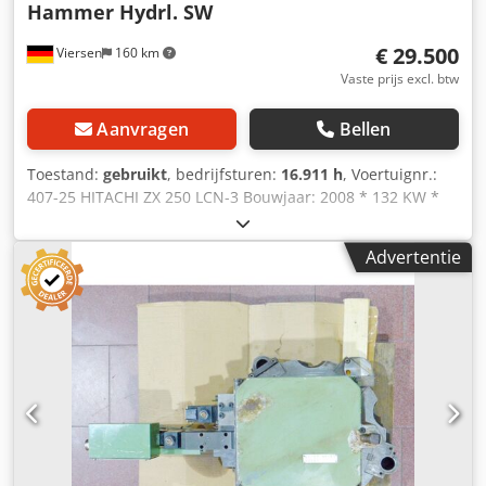
Hammer Hydrl. SW
€ 29.500
Viersen
160 km
Vaste prijs excl. btw
Aanvragen
Bellen
Toestand:
gebruikt
, bedrijfsturen:
16.911 h
, Voertuignr.:
407-25 HITACHI ZX 250 LCN-3 Bouwjaar: 2008 * 132 KW *
Hamerleiding * Snelwissel * Beschermrooster cabine *
Onderwagen ca. 70 % Bezichtigen is tijdens onze
Advertentie
openingstijden altijd mogelijk, proefrit na afspraak! Bij
exportverkopen wordt een borg ingehouden, deze wordt
terugbetaald na ontvangst van het bevestigingscertificaat
van aankomst. Bedrijfslogo’s of reclame-uitingen op de
voertuigen kunnen op de foto's digitaal zijn bewerkt.
Dodpfx Aszc Airoc Uewa Op de werking van extra’s wordt
geen garantie gegeven. Alle gegevens zonder garantie –
fouten, wijzigingen, typefouten en tussentijdse verkoop
voorbehouden. Voertuigbeschrijvingen vormen
uitdrukkelijk geen gegarandeerde eigenschap. Wij