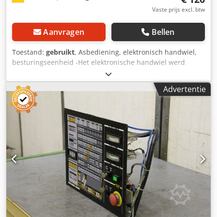
Vaste prijs excl. btw
Aanvragen
Bellen
Toestand:
gebruikt
, Asbediening, elektronisch handwiel,
besturingseenheid -Het elektronische handwiel werd
verwijderd uit een CNC-bewerkingscentrummerk: Hitachi
Seiki type: HC400. Andere onderdelen zijn beschikbaar. -
Advertentie
elektronisch handwiel voor Hitachi Seiki type: HC400 -
Maten: 170/120/H80 mm Djdpfxjdwc I Ss Ac Uowa -gewicht:
0,6 kg