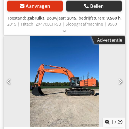
Aanvragen
Bellen
Toestand:
gebruikt
, Bouwjaar:
2015
, bedrijfsturen:
9.560 h
,
2015 | Hitachi ZX470LCH-5B | Sloopgraafmachine | 9560
uur 📍 Locatie: Luxemburg Dodjzh Nqfspfx Ac Uewa 🚛
Bezorging mogelijk op uw locatie – Gebruik onze
Advertentie
verzendcalculator om de transportkosten te schatten! 💰
Koop nu voor € 122.900 of doe een bod. Betaling bij
levering mogelijk tegen een betaalbare vergoeding (onder
voorbehoud van goedkeuring)* 👷‍♂️ Geïnspecteerd door een
onafhankelijke expert 64 inspectiepunten, waarvan 54
goedgekeurd ✅, 5 met opmerkingen ℹ️, 5 met
aandachtspunten ⚠️ 📌 Opmerkingen van de inspecteur:
Goed gebruikte graafmachine. De bouten voor het
ontgrendelen van de rupskettingen zijn in goede staat,
maar de verlengstukken van de rupskettingen kunnen niet
worden getest. De draaikrans is in zeer slechte staat. De
bouten van de giek hebben veel speling. De hydraulische
pomp is niet krachtig genoeg. Er zijn lasnaden op de
machine (3 reparaties aan de giek). Het linker
1
/
29
rupskettingframe is gerepareerd. De Isuzu-motor loopt