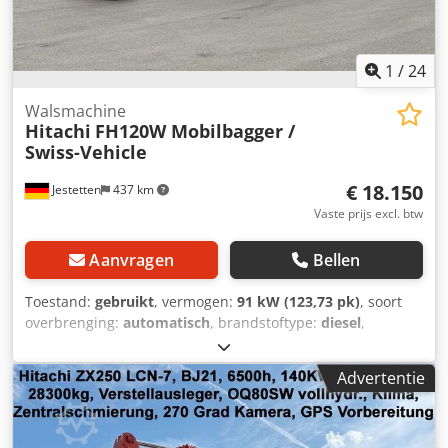
1
/
24
Walsmachine
Hitachi
FH120W Mobilbagger /
Swiss-Vehicle
€ 18.150
Jestetten
437 km
Vaste prijs excl. btw
Aanvragen
Bellen
Toestand:
gebruikt
, vermogen:
91 kW (123,73 pk)
, soort
overbrenging:
automatisch
, brandstoftype:
diesel
,
leeggewicht:
12.400 kg
, bedrijfsklaar gewicht:
12.400 kg
,
bandenmaten:
10.00-20 / 13mm
, asconfiguratie:
4x4
,
Advertentie
eerste registratie:
05/2000
, volgende keuring (TÜV):
02/2021
, ophanging:
staal
, totale lengte:
7.000 mm
, totale
breedte:
25.500 mm
, totale hoogte:
30.000 mm
,