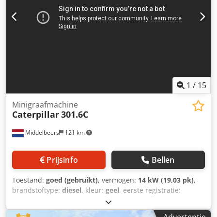
1
/
15
Minigraafmachine
Caterpillar
301.6C
Middelbeers
121 km
Prijsinfo
Bellen
Toestand:
goed (gebruikt)
, vermogen:
14 kW (19,03 pk)
,
brandstoftype:
diesel
, kleur:
geel
, eerste registratie:
03/2006
, Bouwjaar:
2006
, bedrijfsturen:
5.484 h
, Bouwjaar:
2006 Aandrijving: Rups Aantal cilinders: 3 Crjdpfsw Hpqrox