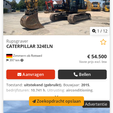
1
/
12
Rupsgraver
CATERPILLAR
324ELN
€ 54.500
Zimmern ob Rottweil
397 km
Vaste prijs excl. btw
Aanvragen
Bellen
Toestand:
uitstekend (gebruikt)
, Bouwjaar:
2015
,
bedrijfsturen:
10.741 h
, Uitrusting:
airconditioning
,
CATERPILLAR 324ELN Bouwjaar 2015 Bedrijfstijden: 10.741
Zoekopdracht opslaan
uur Afgesloten cabine Airconditioning Radio
Advertentie
Achteruitrijcamera Verstelbare giek Gieklengte: 3,10 m
Csdpfx Aezl Dt Nelyorf Volledige hydraulische leidingen