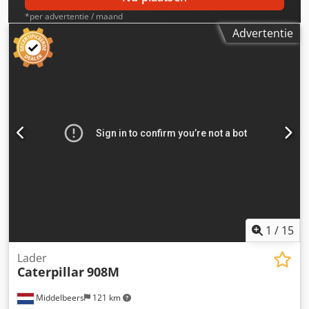
*per advertentie / maand
Advertentie
1
/
15
Lader
Caterpillar
908M
Middelbeers
121 km