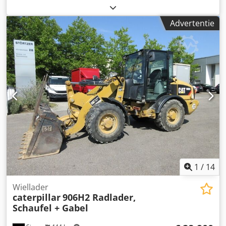
bedrijfsturen:
8.204 h
, Uitrusting:
airconditioning,
rubberen rupsbanden
, CATERPILLAR 308D Bouwjaar 2011
Advertentie
Bedrijfstijden: 8.204 uur Gesloten cabine Airconditioning
Radio Mono-uitboom Lengte van de arm: 2,20 m Cjdpezrt
Amofx Alyerf Hydraulische leidingen voor hamer, grijper
en schaar Snelwisselsysteem OQ45 1x bak – 750 mm breed
Rupsbanden in goede staat, circa 60% over Grondplaten
450 mm breed Steun voor de beschermplaat Mitsubishi
motor met 43 kW CE-keurmerk Operationeel gewicht: 8,5
ton.
1
/
14
Wiellader
caterpillar
906H2 Radlader,
Schaufel + Gabel