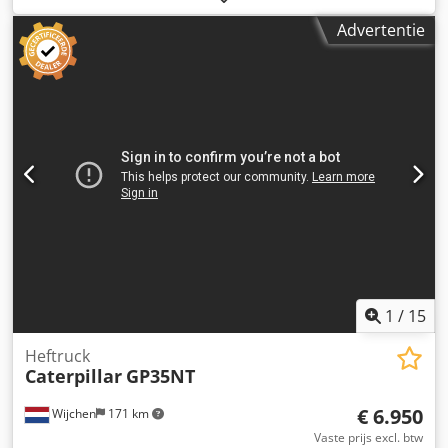
261 pk, bedrijfsgewicht ca. 30.900 kg Rijsnelheid ca. 5,3
Advertentie
km/u Graafdiepte tot 7,24 m Bereik ca. 10,8 m Bakinhoud
ca. 1,7 m³ Transportlengte ca. 10,4 m Transporthoogte ca.
3,4 m Breedte (met 800 mm rupsbanden) ca. 3,2 m Codpfx
Aljzrrnnoyjrf
1
/
15
Heftruck
Caterpillar
GP35NT
€ 6.950
Wijchen
171 km
Vaste prijs excl. btw