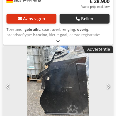
€ 28.900
Singen
444 km
Vaste prijs excl. btw
Aanvragen
Bellen
Toestand:
gebruikt
, soort overbrenging:
overig
,
brandstoftype:
benzine
, kleur:
geel
, eerste registratie:
01/2013
, emissieklasse:
geen
, ophanging:
overig
,
Bouwjaar:
2013
, bedrijfsturen:
3.700 h
, bestuurderscabine:
Advertentie
overig
, * Schepbak Crjdszrzf Aopfx Alyjf * Vork ...
Occasionvoertuig, inclusief btw.