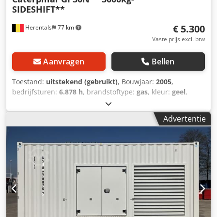
SIDESHIFT**
€ 5.300
Herentals
77 km
Vaste prijs excl. btw
Aanvragen
Bellen
Toestand:
uitstekend (gebruikt)
, Bouwjaar:
2005
,
bedrijfsturen:
6.878 h
, brandstoftype:
gas
, kleur:
geel
,
Bouwjaar: 2005 Technische staat: zeer goed Crjdpfx
Ajzqvxbjlyef Optische staat: zeer goed Neem contact op
Advertentie
met Thierry Leemans voor meer informatie.