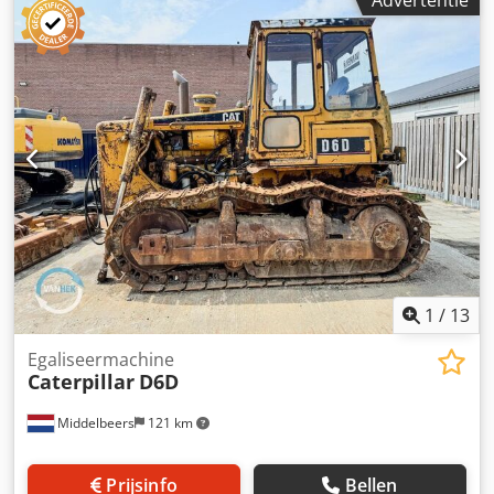
Advertentie
Alyof Leeggewicht: 1.720 kg Technische staat: goed
Optische staat: goed Prijs: Op aanvraag Serienummer:
JBB00645 Neem contact op met Ernst van Hek voor meer
informatie.
1
/
13
Egaliseermachine
Caterpillar
D6D
Middelbeers
121 km
Prijsinfo
Bellen