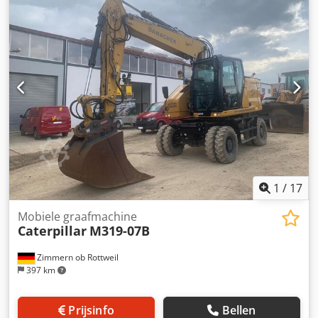
Achteruitrijcamera Graafbak met tanden Onderstel in
goede staat, circa 70-80% Bodemplaten: 550 mm breed
Motor met 165 kW Ripladerklep CE/EPA Bedrijfsgewicht:
20,7 ton.
1
/
17
Mobiele graafmachine
Caterpillar
M319-07B
Zimmern ob Rottweil
397 km
Prijsinfo
Bellen