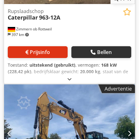
Rupslaadschop
Caterpillar
963-12A
Zimmern ob Rottweil
397 km
Prijsinfo
Bellen
Toestand:
uitstekend (gebruikt)
, vermogen:
168 kW
(228,42 pk)
, bedrijfsklaar gewicht:
20.000 kg
, staat van de
ketting:
90 %
, Bouwjaar:
2022
, bedrijfsturen:
2.110 h
,
Uitrusting:
airconditioning
, CATERPILLAR 963-12A
Advertentie
Bouwjaar: 2022 Bedrijfsuren: 2.110 uur Gesloten cabine
Airconditioning Radio Achteruitrijcamera Credpfxjyidn To
Alyof Centrale smering Bak met tanden Onderwagen ca.
90% over Schoenbreedte: 550 mm CAT C7.1 motor met
168,9 kW Ripperklep CE/EPA Bedrijfsgewicht: 20 ton.