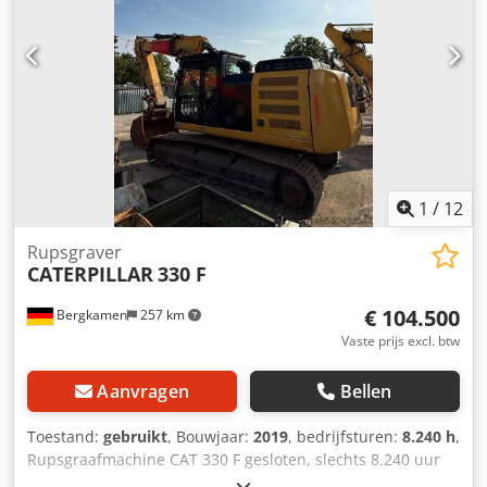
service. Grote voorraad, direct leverbaar. Cjdpjvyn A Uefx
Alyjrf
1
/
12
Rupsgraver
CATERPILLAR
330 F
€ 104.500
Bergkamen
257 km
Vaste prijs excl. btw
Aanvragen
Bellen
Toestand:
gebruikt
, Bouwjaar:
2019
, bedrijfsturen:
8.240 h
,
Rupsgraafmachine CAT 330 F gesloten, slechts 8.240 uur
uitstekende staat Motor Cat C7.1, vermogen ca. 195 kW /