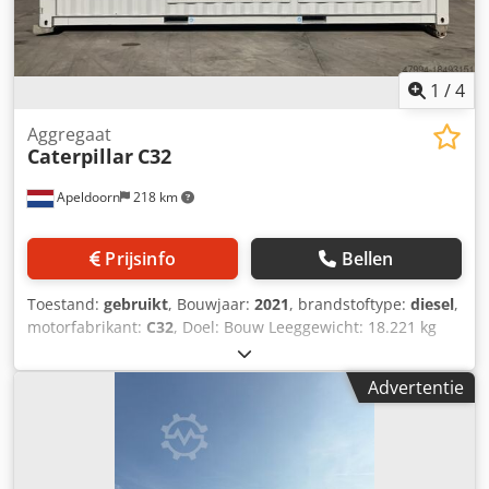
1
/
4
Aggregaat
Caterpillar
C32
Apeldoorn
218 km
Prijsinfo
Bellen
Toestand:
gebruikt
, Bouwjaar:
2021
, brandstoftype:
diesel
,
motorfabrikant:
C32
, Doel: Bouw Leeggewicht: 18.221 kg
Generatorvermogen: 1.100 kVA Transportafmetingen (L x B
x H): 20 ft HC-container Voor meer informatie kunt u
Advertentie
contact opnemen met de afdeling Verkoop. Meer dan 85
jaar verkoopervaring in Nederland. Een team van experts
dat op zoek is naar individuele oplossingen voor uw
behoeften. 1000 uur of 1 jaar garantie: optimale veiligheid.
24 uur per dag, zeven dagen per week beschikbaar. Snelle