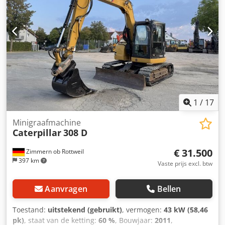
* Korte draaicirkel (ECR – Extended Compact Radius) *
Proportionele extra hydrauliek * Snelwisselsysteem
1
/
17
Minigraafmachine
Caterpillar
308 D
€ 31.500
Zimmern ob Rottweil
397 km
Vaste prijs excl. btw
Aanvragen
Bellen
Toestand:
uitstekend (gebruikt)
, vermogen:
43 kW (58,46
pk)
, staat van de ketting:
60 %
, Bouwjaar:
2011
,