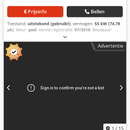
Prijsinfo
Bellen
Toestand:
uitstekend (gebruikt)
, vermogen:
55 kW (74,78
pk)
, kleur:
geel
, eerste registratie:
07/2018
, Bouwjaar:
2018
, bedrijfsturen:
5.014 h
, Uitrusting:
boordcomputer,
cabine
, Bouwjaar: 2018 Aantal cilinders: 3 Leeggewicht:
Advertentie
6.460 kg Aantal kleppen: 3 CE-markering: ja Technische
staat: zeer goed Codjy A Tn Hepfx Alyjrf Optische staat:
zeer goed Prijs: op aanvraag Serienummer:
CAT0908MAH8803391 = Verdere opties en toebehoren = -
3e ventiel - Gesloten cabine - Centrale smering
1
/
15