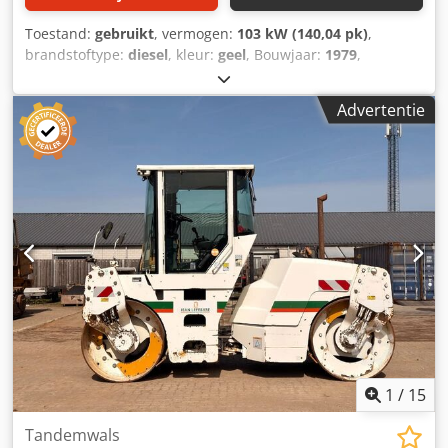
Toestand:
gebruikt
, vermogen:
103 kW (140,04 pk)
,
brandstoftype:
diesel
, kleur:
geel
, Bouwjaar:
1979
,
Algemene informatie Bouwjaar: 1979 Modeljaar: 1979
Serienummer: 20X1733 Technische informatie Aantal
Advertentie
cilinders: 6 Aandrijving: rups Leeggewicht: 14.000 kg Staat
Algemene staat: gemiddeld Technische staat: goed
Optische staat: slecht Financiële informatie Prijs: op
aanvraag Meer informatie Neem contact op met Ernst van
Hek voor meer informatie. Cedpoun Rlqofx Alysrf
1
/
15
Tandemwals