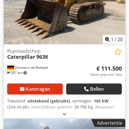
1
/
20
Rupslaadschop
Caterpillar
963K
€ 111.500
Zimmern ob Rottweil
397 km
Vaste prijs excl. btw
Aanvragen
Bellen
Toestand:
uitstekend (gebruikt)
, vermogen:
165 kW
(224,34 pk)
, bedrijfsklaar gewicht:
20.700 kg
, Bouwjaar:
2019
, bedrijfsturen:
8.171 h
, Uitrusting:
airconditioning
,
CATERPILLAR 963K Bouwjaar: 2019 Bedrijfstijden: 8.171 uur
Advertentie
Gesloten cabine Codpjznirpjfx Alyerf Airconditioning Radio