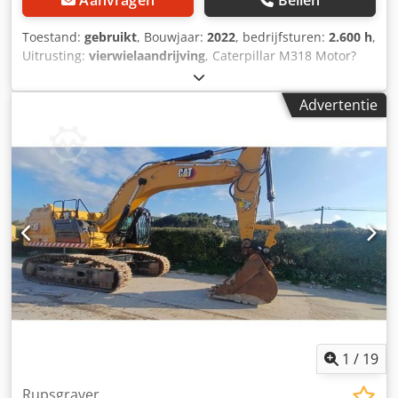
Aanvragen
Bellen
Toestand:
gebruikt
, Bouwjaar:
2022
, bedrijfsturen:
2.600 h
,
Uitrusting:
vierwielaandrijving
, Caterpillar M318 Motor?
Motor: Cat C4.4 Vermogen (ISO 14396): 129 kW / ca. 176 pk
Crjdpfx Aszqx Rtolyof Cilinderinhoud: 4,4 l Cilinders: 4
Advertentie
Emissie: EU Stage V Rijprestaties Topsnelheid: tot ca. 35
km/u * Aandrijving: hydrostatische aandrijving *
Stuurinrichting: vierwielbesturing met pendelas Tank &
hydrauliek Dieseltank: ca. 350 liter * Hydraulisch systeem:
load-sensing hydrauliek met meerdere extra circuits voor
aanbouwdelen Airconditioning Slechts 2600 bedrijfsuren
en in zeer goede staat
1
/
19
Rupsgraver