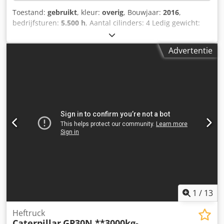
Toestand:
gebruikt
, kleur:
overig
, Bouwjaar:
2016
,
bedrijfsturen:
5.500 h
, Aantal cilinders: 4 Ledig gewicht:
15.320 kg Breedte: 255 cm Snelwisselsysteem: ja
Serienummer: CF4A00262 Kentekenbewijs deel 1 en 2
Advertentie
aanwezig: ja Datum eerste toelating: 03.03.2025
Bedrijfstijden: 5500 uur Motor: Caterpillar C4,4 Aantal
cilinders: 4 Vermogen: 110 kW Bakinhoud: 0,53 m³
Graafdiepte: 5,03 m Maximale reikwijdte: 8,28 m
Breekkracht: 103 kN Rijsnelheid: tot 37 km/u Banden:
10.00-20 CE-conform: ja EPA-gekeurd Driedelig hefboom
Extra hydraulische leidingen Hydraulische snelkoppeling
Inclusief graafbak Hydraulische grijper Plaat egaliseerblad
aanwezig: ja Cjdpfxjzrv Urs Alyorf Centrale smering
aanwezig Afmetingen: Lengte: 8250 Breedte: 2550 Hoogte:
3280 Gewicht: 15320 kg Staat: Gebruikssporen, handrem
defect, olielekkage aan de onderkant van de cabine.
1
/
13
Heftruck
Caterpillar
GP30N **3000kg-