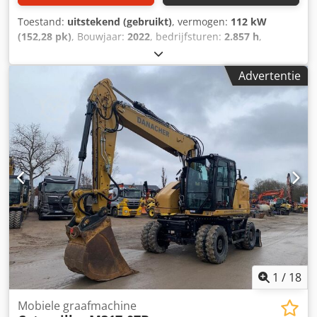
Toestand:
uitstekend (gebruikt)
, vermogen:
112 kW
(152,28 pk)
, Bouwjaar:
2022
, bedrijfsturen:
2.857 h
,
Uitrusting:
airconditioning
, CATERPILLAR M319-07B
Bouwjaar: 2022 Bedrijfsuren: 2.857 uur Gesloten cabine
Advertentie
Airconditioning Radio Achter- en zijkantcamera Verstelbare
giek Stik: 2,50 m Volledige leidingen (hamer, grijper,
schaar) Snelwissel OQ70/55 1 x bak Centrale
smeerinstallatie Bandmaat: 10.00-20, ca. 30% profiel
Schildondersteuning Motor met 129 kW CE Crjdpfxsyin Dbs
Alyef Bedrijfsgewicht: 19 ton
1
/
18
Mobiele graafmachine