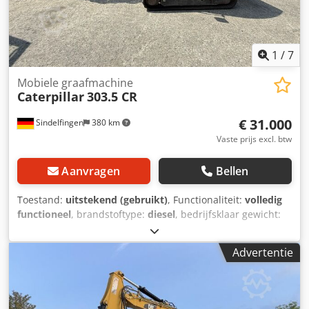
1
/
7
Mobiele graafmachine
Caterpillar
303.5 CR
€ 31.000
Sindelfingen
380 km
Vaste prijs excl. btw
Aanvragen
Bellen
Toestand:
uitstekend (gebruikt)
, Functionaliteit:
volledig
functioneel
, brandstoftype:
diesel
, bedrijfsklaar gewicht:
3.580 kg
, Bouwjaar:
2020
, bedrijfsturen:
2.434 h
,
Uitrusting:
rubberen rupsbanden
, * 2.434 uur * Motor: Cat
Advertentie
C1.7 Crsdozrthvspfx Alysf * Motorvermogen: 24,8 kW *
Emissieniveau: EU-niveau V * Bedrijfsgewicht: 3.580 kg *
Afmetingen (transportlengte: 4.800 mm –
transportbreedte: 1.780 mm – transporthoogte: 2.480 mm)