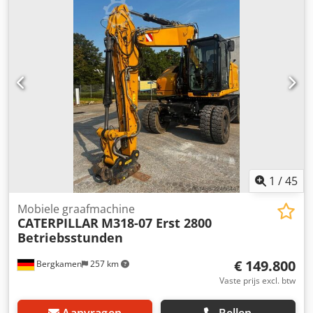
brandstoftank ca. 313 liter Hydraulisch systeem ca. 230
liter Max. graafdiepte 6,70 m max. Crsdpfx Alozg S Abeyef
Airconditioning CE-certificering
1
/
45
Mobiele graafmachine
CATERPILLAR
M318-07 Erst 2800
Betriebsstunden
€ 149.800
Bergkamen
257 km
Vaste prijs excl. btw