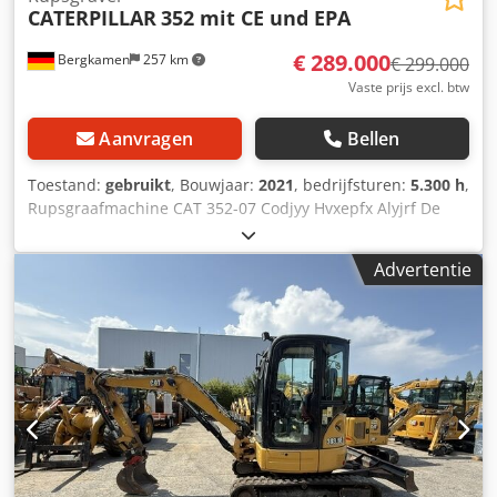
CATERPILLAR
352 mit CE und EPA
€ 289.000
Bergkamen
257 km
€ 299.000
Vaste prijs excl. btw
Aanvragen
Bellen
Toestand:
gebruikt
, Bouwjaar:
2021
, bedrijfsturen:
5.300 h
,
Rupsgraafmachine CAT 352-07 Codjyy Hvxepfx Alyjrf De
machine heeft slechts 5.300 bedrijfuren en verkeert in
goede staat Bedrijfsgewicht ca. 52.800 kg
Advertentie