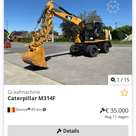
Merk/Type: PZS 345 - └ Bouwjaar batterij: 2009 - └
Capaciteit: 345Ah - └ Accu spanning: 24V - └ Trog lengte
[mm]: 790 - └ Trog breedte [mm]: 210 - └ Trog hoogte
[mm]: 640 - Transportafmetingen: 1960mm x 850mm x
1950mm (l x b x h) - Transportgewicht [kg]: 1270kg -
Transportcolli [st.]: 1 Financiële informatie BTW: De
getoonde prijs is exclusief BTW BTW/marge: BTW
verrekenbaar voor ondernemers Levering en inruil altijd
mogelijk van alles in de industriële sectoren Koen van Lent
1
/
15
Graafmachine
Caterpillar
M314F
€ 35.000
Deinze
85 km
Nog 11 dagen
Details