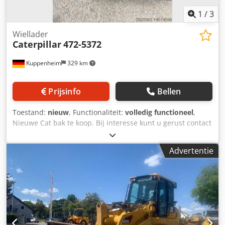
1
/
3
Wiellader
Caterpillar
472-5372
Kuppenheim
329 km
Prijsinfo
Bellen
Toestand:
nieuw
, Functionaliteit:
volledig functioneel
,
Nieuwe Cat bak te koop. Bij interesse kunt u gerust contact
opnemen. Csdpfowzu Apsx Alyorf
Advertentie