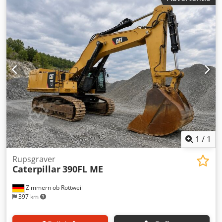
Achteruitrijcamera Verstelbare giek Gieklengte: 3,10 m
Volledige hydraulische leidingen (voor hamer, grijper en
schaar) OQ70/55 snelwisselsysteem 1x bak – 900 mm
breed Rupsbanden circa 60-70% in goede staat
Grondplaten 600 mm breed CAT 7.1 motor met 151 kW
Centrale smeerinstallatie Dwedpozl Dt Nefx Abpoa CE-
keurmerk Operationeel gewicht: 26,2 ton
1
/
1
Rupsgraver
Caterpillar
390FL ME
Zimmern ob Rottweil
397 km