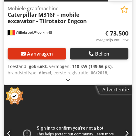
Mobiele graafmachine
Caterpillar
M316F - mobile
excavator - Tilrotator Engcon
€ 73.500
Willebroek
60 km
vraagprijs excl. btw
Aanvragen
Bellen
Toestand:
gebruikt
, vermogen:
110 kW (149,56 pk)
,
brandstoftype:
diesel
, eerste registratie:
06/2018
,
Bouwjaar:
2018
, bedrijfsturen:
9.679 h
, Caterpillar M316F
met draaikop EGSON – motor 110 kW – 1 x bak – leidingen
Advertentie
voor extra functies – airconditioning – steunplaat – 2 x
steunpoten – totaal gewicht 18.000 kg – = Meer informatie
= Bouwjaar: 2018 Aandrijving: wiel Leeggewicht: 17.930 kg
CE-markering: ja Neem contact op met Miguel Cubas voor
meer informatie. = Bedrijfsinformatie = Dwedoy D Uz Depfx
Abpoa Wij zijn gevestigd tussen Antwerpen en Brussel,
langs de A12-snelweg, in de buurt van de haven van