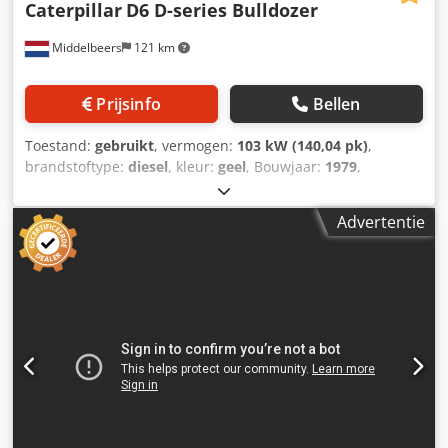
Caterpillar
D6 D-series Bulldozer
Middelbeers
121 km
Prijsinfo
Bellen
Toestand:
gebruikt
, vermogen:
103 kW (140,04 pk)
,
brandstoftype:
diesel
, kleur:
geel
, Bouwjaar:
1979
,
Algemene informatie Bouwjaar: 1979 Dsdjun Rlqepfx
Abpswa Modeljaar: 1979 Toepassing: Bouw Serienummer:
Advertentie
20X1733 Technische informatie Aantal cilinders: 6
Aandrijving: Rups Leeggewicht: 14.000 kg Staat Algemene
staat: gemiddeld Technische staat: goed Optische staat:
slecht Financiële informatie Prijs: Op aanvraag Meer
informatie Voor meer informatie neem contact op met
Ernst van Hek.