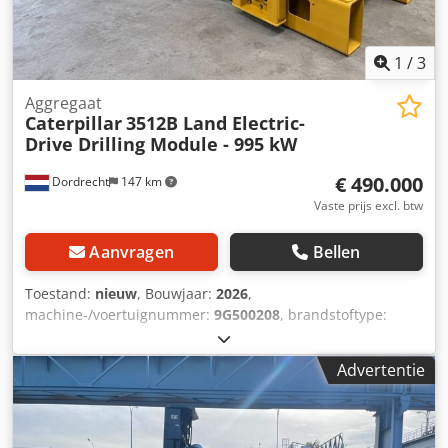
1
/
3
Aggregaat
Caterpillar
3512B Land Electric-
Drive Drilling Module - 995 kW
€ 490.000
Dordrecht
147 km
Vaste prijs excl. btw
Aanvragen
Bellen
Toestand:
nieuw
, Bouwjaar:
2026
,
machine-/voertuignummer:
9G500208
, brandstoftype:
diesel
, motorfabrikant:
Caterpillar 3512B
,
Toepassingsgebied: Bouw Leeggewicht: 14.250 kg
Advertentie
Generatorvermogen: 1.421 kVA Laadruimtedimensies: 605
x 266 x 232 cm Neem contact op met Team DPX voor meer
informatie. Dedpfx Aozhzw Dobpewa