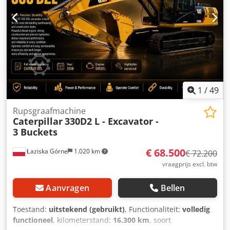
1
/
49
Rupsgraafmachine
Caterpillar
330D2 L - Excavator -
3 Buckets
€ 68.500
Łaziska Górne
1.020 km
€ 72.200
vraagprijs excl. btw
Aanvragen
Bellen
Toestand:
uitstekend (gebruikt)
, Functionaliteit:
volledig
functioneel
, kilometerstand:
16.300 km
, soort