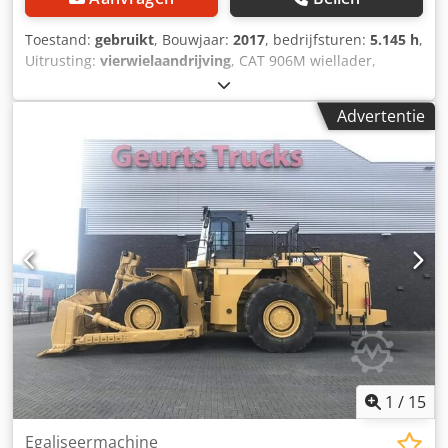
machines – gemakkelijk toegankelijk op ons platform.
Toestand:
gebruikt
, Bouwjaar:
2017
, bedrijfsturen:
5.145 h
,
Uitrusting:
vierwielaandrijving
, CAT 906M wiellader,
bouwjaar 2017, inclusief bak en vork! ---- * Fabrikant: CAT *
Type: 906M * Bouwjaar: 2017 * Afgelezen draaiuren: ca.
Advertentie
5.145 * Inclusief bak en vork * Duitse machine, 1e eigenaar
* Hydraulische snelsluitkoppeling * CE-verklaring en
gegevensbevestiging aanwezig * Meer foto's en een video
op aanvraag (via WhatsApp Erik) * Prijs: € 26.900, exclusief
19% BTW ---- Voor verdere vragen kunt u bellen: Erik
Kortum: via WhatsApp ?Alle gegevens zonder garantie en
voorbehoud van fouten en tussenverkoop. ? Dwodpfezp
Ayiox Abpoa
1
/
15
Egaliseermachine