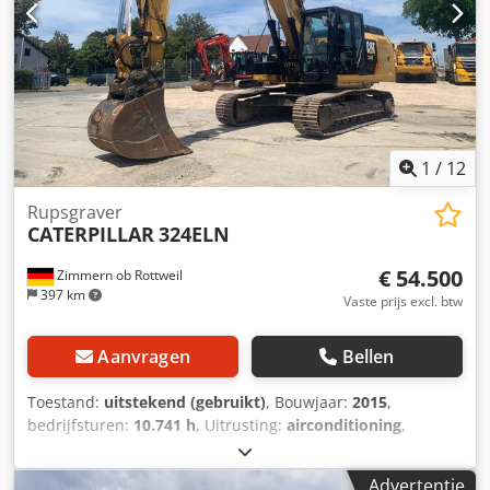
1
/
12
Rupsgraver
CATERPILLAR
324ELN
€ 54.500
Zimmern ob Rottweil
397 km
Vaste prijs excl. btw
Aanvragen
Bellen
Toestand:
uitstekend (gebruikt)
, Bouwjaar:
2015
,
bedrijfsturen:
10.741 h
, Uitrusting:
airconditioning
,
CATERPILLAR 324ELN Bouwjaar 2015 Bedrijfstijden: 10.741
uur Afgesloten cabine Airconditioning Radio
Advertentie