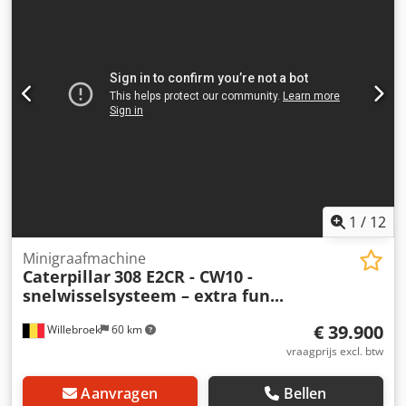
1
/
12
Minigraafmachine
Caterpillar
308 E2CR - CW10 -
snelwisselsysteem – extra fun...
€ 39.900
Willebroek
60 km
vraagprijs excl. btw
Aanvragen
Bellen