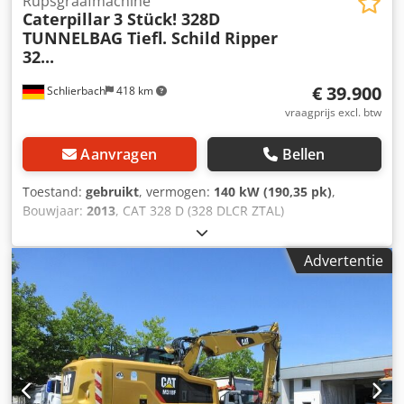
Rupsgraafmachine
Caterpillar
3 Stück! 328D
TUNNELBAG Tiefl. Schild Ripper
32...
€ 39.900
Schlierbach
418 km
vraagprijs excl. btw
Aanvragen
Bellen
Toestand:
gebruikt
, vermogen:
140 kW (190,35 pk)
,
Bouwjaar:
2013
, CAT 328 D (328 DLCR ZTAL)
Tunnelgraafmachine Veel extra onderdelen tegen
meerprijs verkrijgbaar, bijvoorbeeld een complete
Advertentie
bovenwagen etc.!! • Vermogen: 140 kW (190 pk) •
Knick-/verstel-giek voor tunnelwerkzaamheden •
Snelwisselsysteem • Schildondersteuning • Airconditioning
• Korte kont versie • 11.600 bedrijfsuren • 600 mm
rupsbreedte • Inclusief 1 x dieplepel 1,3 m³ en 1 x ripper •
Graafdiepte: ca. 7 m Dwedpowmpcuofx Abpsa • Eigen
gewicht: 43.500 kg - Duitse machine! - Functionerend! - Alle
onderhoudsdiensten uitgevoerd door Zeppelin /