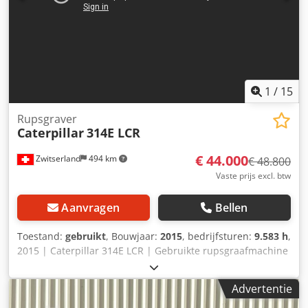
Antwerpen. Openingstijden: van maandag tot en met
vrijdag continu van 8.30 uur tot 19.00 uur.
1
/
15
Rupsgraver
Caterpillar
314E LCR
€ 44.000
Zwitserland
494 km
€ 48.800
Vaste prijs excl. btw
Aanvragen
Bellen
Toestand:
gebruikt
, Bouwjaar:
2015
, bedrijfsturen:
9.583 h
,
2015 | Caterpillar 314E LCR | Gebruikte rupsgraafmachine
| 9583 uur 📍 Locatie: Zwitserland 🚛 Levering mogelijk tot
uw locatie – Gebruik onze verzendcalculator om de
Advertentie
transportkosten te berekenen! 💰 Koop nu voor € 44.000 of