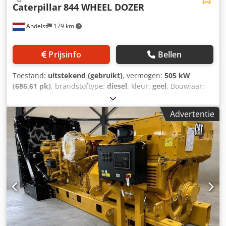
Caterpillar
844 WHEEL DOZER
Andelst
179 km
Prijsinfo
Bellen
Toestand:
uitstekend (gebruikt)
, vermogen:
505 kW
(686,61 pk)
, brandstoftype:
diesel
, kleur:
geel
, Bouwjaar:
2009
, bedrijfsturen:
17.863 h
, Bouwjaar: 2009 Aandrijving:
Wiel Dwodpeuu Dipsfx Abpoa CE-markering: ja Technische
Advertentie
staat: zeer goed Optische staat: zeer goed Prijs: Op
aanvraag