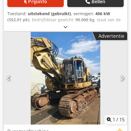
Prijsinfo
Bellen
Toestand:
uitstekend (gebruikt)
, vermogen:
406 kW
(552,01 pk)
, bedrijfsklaar gewicht:
90.000 kg
, staat van de
ketting:
60 %
, Bouwjaar:
2015
, bedrijfsturen:
12.866 h
,
Uitrusting:
airconditioning, cabine
, CATERPILLAR 390FL ME
Advertentie
Bouwjaar: 2015 Dodpoy U I Hbsfx Abpjwa Bedrijfsuren:
12.866 u Gesloten beschermcabine Airconditioning Radio
Achteruitrijcamera Centrale smering Standaard giek
Stellengte: 2,90 m Rotsbak met snijmes, 2,20 m breed
Onderwagen ca. 60% over Bodemplaten 650 mm breed
CAT C18 motor met 406 kW CE / EPA Bedrijfsgewicht: 90 ton
1
/
15