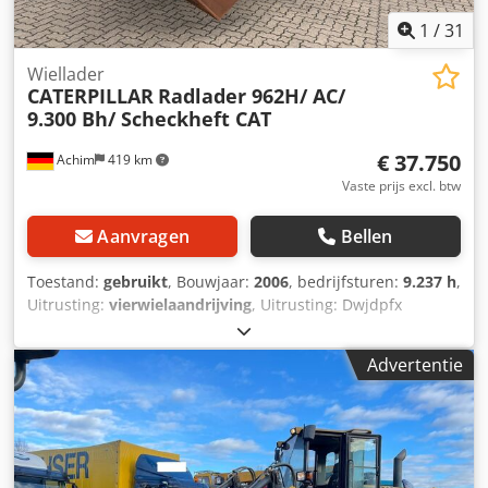
1
/
31
Wiellader
CATERPILLAR
Radlader 962H/ AC/
9.300 Bh/ Scheckheft CAT
€ 37.750
Achim
419 km
Vaste prijs excl. btw
Aanvragen
Bellen
Toestand:
gebruikt
, Bouwjaar:
2006
, bedrijfsturen:
9.237 h
,
Uitrusting:
vierwielaandrijving
, Uitrusting: Dwjdpfx
Abezlvm Uepsa * Bouwjaar: 2006 * Bedrijfsuren: 9.236 uur
* Vermogen: 157 kW / 213 pk * Gewicht: 19,8 ton * Banden:
Advertentie
Michelin 23.5-25X Type A ca. 60% * Achteruitrijcamera *
Stuurwielbediening * Airconditioning * Trekpen * Centrale
smering * Geveerde stoel * Radiovoorbereiding Overig: * 1
vorige eigenaar, * Duitse machine, * CAT-serviceboekje
onderhouden, * Laatste onderhoudsbeurt bij 9.003 uur *
Sporen van gebruik * Roest Sinds 1972 uw betrouwbare