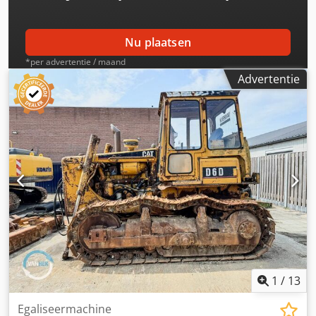
Nu plaatsen
*per advertentie / maand
Advertentie
1
/
13
Egaliseermachine