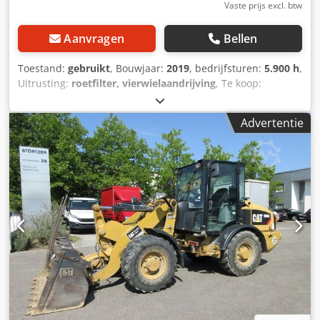
Vaste prijs excl. btw
Aanvragen
Bellen
Toestand:
gebruikt
, Bouwjaar:
2019
, bedrijfsturen:
5.900 h
,
Uitrusting:
roetfilter, vierwielaandrijving
, Te koop:
Caterpillar D6 LGP rupsdozer met 3D GPS Ik bied hierbij
een betrouwbare en robuuste Caterpillar D6 LGP te koop
Advertentie
aan. De machine verkeert in zeer goede technische en
optische staat en is direct inzetbaar. Technische gegevens:
* Model: Caterpillar D6 LGP * Bedrijfsuren: ca. 5900 *
Onderstel: goed onderhouden, inzetklaar * Vermogen:
krachtig en efficiënt * Gewicht: ca. 20 ton (afhankelijk van
uitrusting) Uitrusting: * Brede LGP-onderstellen voor lage
bodemdruk * Comfortabele cabine met verwarming en
airconditioning * Joystickbesturing voor nauwkeurig
werken * Hydraulisch systeem volledig functioneel *
Regelmatig onderhouden Staat: De machine werkt perfect
en is altijd zorgvuldig behandeld. Geen bekende
technische gebreken. Ideaal geschikt voor grondwerk,
dijkbouw, terreinprofilering en diverse andere