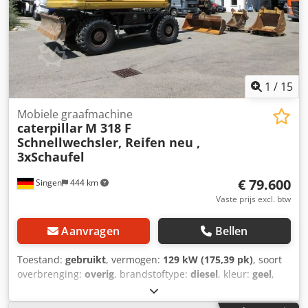
Caterpillar Fouten en tussentijdse verkoop voorbehouden!
= Verdere informatie = Bouwjaar: 2013 Schade: geen
1
/
15
Mobiele graafmachine
caterpillar
M 318 F
Schnellwechsler, Reifen neu ,
3xSchaufel
€ 79.600
Singen
444 km
Vaste prijs excl. btw
Aanvragen
Bellen
Toestand:
gebruikt
, vermogen:
129 kW (175,39 pk)
, soort
overbrenging:
overig
, brandstoftype:
diesel
, kleur:
geel
,
eerste registratie:
01/2019
, emissieklasse:
geen
,
ophanging:
overig
, Bouwjaar:
2019
, bedrijfsturen:
7.162 h
,