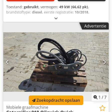
Toestand:
gebruikt
, vermogen:
49 kW (66,62 pk)
,
brandstoftype:
diesel
, eerste registratie:
10/2018
,
Bouwjaar:
2018
, bedrijfsturen:
7.900 h
, Caterpillar 308
E2CR – CW10 snelwisselsysteem – Extra functie rotatie –
Advertentie
Motor 49,7 kW – Totaalgewicht 8.360 kg – Schild –
Bedrijfsuren 7.900 u = Verdere informatie = Aandrijving:
rups Leeggewicht: 8.360 kg CE-markering: ja
Referentienummer: 85 Serienummer: CAT0308EPFJX11724
Neem contact op met Miguel Cubas voor meer informatie.
= Bedrijfsinformatie = Dwedpfxeyc Emme Abpsa Wij zijn
gevestigd tussen Antwerpen en Brussel langs de A12, nabij
de haven van Antwerpen. Openingstijden: maandag tot en
met vrijdag doorlopend van 8:30 tot 19:00.
1
/
7
Zoekopdracht opslaan
Mobiele graafmachine