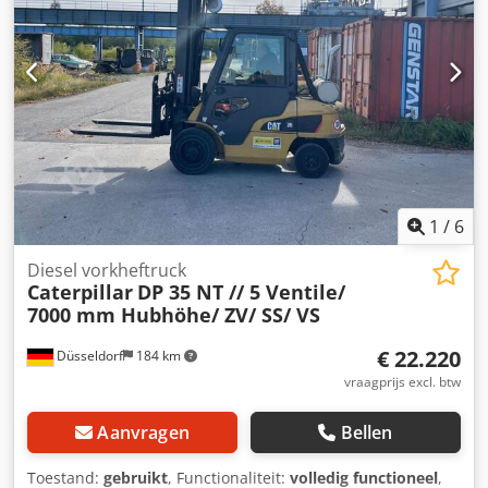
1
/
6
Diesel vorkheftruck
Caterpillar
DP 35 NT // 5 Ventile/
7000 mm Hubhöhe/ ZV/ SS/ VS
€ 22.220
Düsseldorf
184 km
vraagprijs excl. btw
Aanvragen
Bellen
Toestand:
gebruikt
, Functionaliteit:
volledig functioneel
,