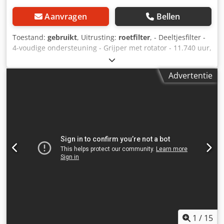
Aanvragen
Bellen
Toestand:
gebruikt
, Uitrusting:
roetfilter
, - Deeltjesfilter -
4-voudige ondersteuning - Grijper met rotator - 11.740 uur,
Vering: Hydraulisch Dwedey Srd Ejpfx Abpea
Advertentie
1
/
15