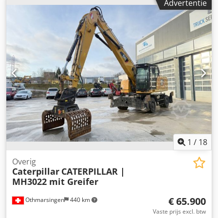
Advertentie
bestuurderscabine:
overig
, brandstof:
diesel
, Uitrusting:
airconditioning, vierwielaandrijving
, * Achteruitrijcamera
* Snelwisselsysteem CAT CW-20-H.4.N * Graafbak 2,20 m *
2x dieplepel 1,00 m + 0,50 m Dodjzhbv Hjpfx Abpewa *
Nieuwe banden ... Radio, vierwielaandrijving,
airconditioning, snelwisselsysteem, gebruikte machine,
diesel, inclusief btw.
1
/
18
Overig
Caterpillar
CATERPILLAR |
MH3022 mit Greifer
€ 65.900
Othmarsingen
440 km
Vaste prijs excl. btw