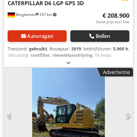
CATERPILLAR
D6 LGP GPS 3D
€ 208.900
Bergkamen
257 km
Vaste prijs excl. btw
Aanvragen
Bellen
Toestand:
gebruikt
, Bouwjaar:
2019
, bedrijfsturen:
5.900 h
,
Uitrusting:
roetfilter, vierwielaandrijving
, Te koop:
Caterpillar D6 LGP rupsdozer met 3D GPS Crodpjzr Tq Dsfx
Ai Nsf Ik bied hierbij een betrouwbare en robuuste
Advertentie
Caterpillar D6 LGP te koop aan. De machine verkeert in
zeer goede technische en optische staat en is direct
inzetbaar. Technische gegevens: * Model: Caterpillar D6
LGP * Bedrijfsuren: ca. 5900 * Onderstel: goed
onderhouden, inzetklaar * Vermogen: krachtig en efficiënt
* Gewicht: ca. 20 ton (afhankelijk van uitrusting) Uitrusting:
* Brede LGP-onderstellen voor lage bodemdruk *
Comfortabele cabine met verwarming en airconditioning *
Joystickbesturing voor nauwkeurig werken * Hydraulisch
systeem volledig functioneel * Regelmatig onderhouden