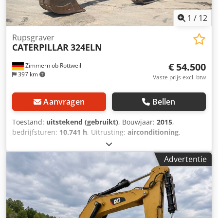
1
/
12
Rupsgraver
CATERPILLAR
324ELN
€ 54.500
Zimmern ob Rottweil
397 km
Vaste prijs excl. btw
Aanvragen
Bellen
Toestand:
uitstekend (gebruikt)
, Bouwjaar:
2015
,
bedrijfsturen:
10.741 h
, Uitrusting:
airconditioning
,
CATERPILLAR 324ELN Bouwjaar 2015 Bedrijfstijden: 10.741
uur Afgesloten cabine Airconditioning Radio Credpfx Aozl
Advertentie
Dt Noi Nef Achteruitrijcamera Verstelbare giek Gieklengte:
3,10 m Volledige hydraulische leidingen (voor hamer,
grijper en schaar) OQ70/55 snelwisselsysteem 1x bak – 900
mm breed Rupsbanden circa 60-70% in goede staat
Grondplaten 600 mm breed CAT 7.1 motor met 151 kW
Centrale smeerinstallatie CE-keurmerk Operationeel