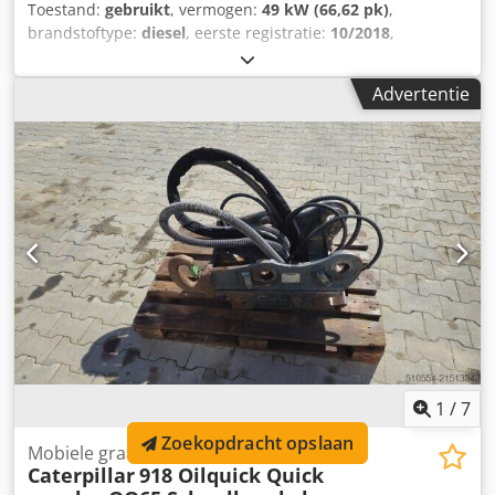
Toestand:
gebruikt
, vermogen:
49 kW (66,62 pk)
,
brandstoftype:
diesel
, eerste registratie:
10/2018
,
Bouwjaar:
2018
, bedrijfsturen:
7.900 h
, Caterpillar 308
E2CR – CW10 snelwisselsysteem – Extra functie rotatie –
Advertentie
Motor 49,7 kW – Totaalgewicht 8.360 kg – Schild –
Bedrijfsuren 7.900 u Csdpfxeyc Emms Ai Njrf = Verdere
informatie = Aandrijving: rups Leeggewicht: 8.360 kg CE-
markering: ja Referentienummer: 85 Serienummer:
CAT0308EPFJX11724 Neem contact op met Miguel Cubas
voor meer informatie. = Bedrijfsinformatie = Wij zijn
gevestigd tussen Antwerpen en Brussel langs de A12, nabij
de haven van Antwerpen. Openingstijden: maandag tot en
met vrijdag doorlopend van 8:30 tot 19:00.
1
/
7
Zoekopdracht opslaan
Mobiele graafmachine
Caterpillar
918 Oilquick Quick