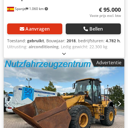
Cedpfx Aijwqh Uqs Nsrf 3e ventiel, 4e ventiel,
€ 95.000
Spanje
1.060 km
Vaste prijs excl. btw
Aanvragen
Bellen
Toestand:
gebruikt
, Bouwjaar:
2018
, bedrijfsturen:
4.782 h
,
Uitrusting:
airconditioning
, Ledig gewicht: 22.300 kg
Afmetingen (LxBxH): 957 x 255 x 308 cm Rupsbandbreedte:
50 cm Cedpfx Ajy Nct Eei Norf = Aanvullende opties en
Advertentie
accessoires = - Climate control