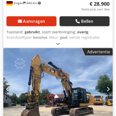
€ 28.900
Singen
444 km
Vaste prijs excl. btw
Aanvragen
Bellen
Toestand:
gebruikt
, soort overbrenging:
overig
,
brandstoftype:
benzine
, kleur:
geel
, eerste registratie:
01/2013
, emissieklasse:
geen
, ophanging:
overig
,
Bouwjaar:
2013
, bedrijfsturen:
3.700 h
, bestuurderscabine:
Advertentie
overig
, * Schepbak * Vork Codpfx Aozrzf Aoi Nerf ...
Occasionvoertuig, inclusief btw.