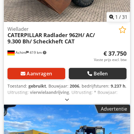
1
/
31
Wiellader
CATERPILLAR
Radlader 962H/ AC/
9.300 Bh/ Scheckheft CAT
€ 37.750
Achim
419 km
Vaste prijs excl. btw
Aanvragen
Bellen
Toestand:
gebruikt
, Bouwjaar:
2006
, bedrijfsturen:
9.237 h
,
Uitrusting:
vierwielaandrijving
, Uitrusting: * Bouwjaar:
2006 * Bedrijfsuren: 9.236 uur * Vermogen: 157 kW / 213
pk * Gewicht: 19,8 ton * Banden: Michelin 23.5-25X Type A
Advertentie
ca. 60% * Achteruitrijcamera Cjdezlvm Uspfx Ai Norf *
Stuurwielbediening * Airconditioning * Trekpen * Centrale
smering * Geveerde stoel * Radiovoorbereiding Overig: * 1
vorige eigenaar, * Duitse machine, * CAT-serviceboekje