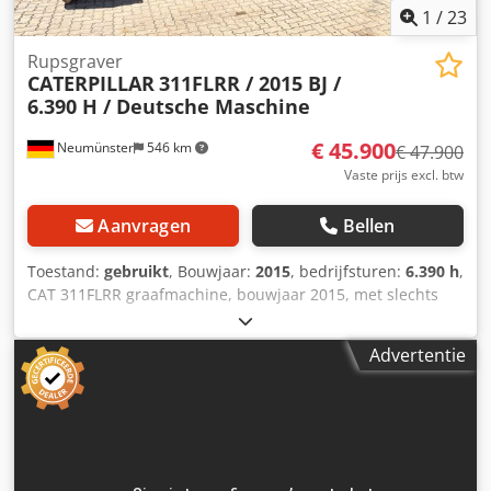
1
/
23
Rupsgraver
CATERPILLAR
311FLRR / 2015 BJ /
6.390 H / Deutsche Maschine
€ 45.900
Neumünster
546 km
€ 47.900
Vaste prijs excl. btw
Aanvragen
Bellen
Toestand:
gebruikt
, Bouwjaar:
2015
, bedrijfsturen:
6.390 h
,
CAT 311FLRR graafmachine, bouwjaar 2015, met slechts
6.390 draaiuren! ---- * Fabrikant: CAT * Type: 311FL RR *
Bouwjaar: 2015 * Afgelezen draaiuren: ca. 6.390 * Laatste
Advertentie
onderhoud bij ca. 5.960 uur * Inclusief hydraulische
snelsluitkoppeling CW20 * Inclusief hydraulische
grijperbak * Duitse machine * Eerste eigenaar * Rubberen
rupsen * Dozerblad * Airconditioning * Achteruitrijcamera
Credpfsy Sdlzex Ai Nof * Leidingwerk * Goede staat! *
Onderstel: ca. 40-50% * Meer foto's en video op aanvraag