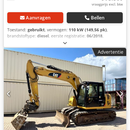
vraagprijs excl. btw
Aanvragen
Bellen
Toestand:
gebruikt
, vermogen:
110 kW (149,56 pk)
,
brandstoftype:
diesel
, eerste registratie:
06/2018
,
Bouwjaar:
2018
, bedrijfsturen:
9.679 h
, Caterpillar M316F
met draaikop EGSON – motor 110 kW – 1 x bak – leidingen
Advertentie
voor extra functies – airconditioning – steunplaat – 2 x
steunpoten – totaal gewicht 18.000 kg – = Meer informatie
= Crsdpfx Aisy D Uz Dj Nsf Bouwjaar: 2018 Aandrijving: wiel
Leeggewicht: 17.930 kg CE-markering: ja Neem contact op
met Miguel Cubas voor meer informatie. =
Bedrijfsinformatie = Wij zijn gevestigd tussen Antwerpen
en Brussel, langs de A12-snelweg, in de buurt van de
haven van Antwerpen. Openingstijden: van maandag tot
en met vrijdag continu van 8.30 uur tot 19.00 uur.