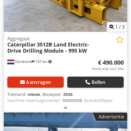
1
/
3
Aggregaat
Caterpillar
3512B Land Electric-
Drive Drilling Module - 995 kW
€ 490.000
Dordrecht
147 km
Vaste prijs excl. btw
Aanvragen
Bellen
Toestand:
nieuw
, Bouwjaar:
2026
,
machine-/voertuignummer:
9G500208
, brandstoftype:
diesel
, motorfabrikant:
Caterpillar 3512B
,
Toepassingsgebied: Bouw Leeggewicht: 14.250 kg
Advertentie
Generatorvermogen: 1.421 kVA Laadruimtedimensies: 605
x 266 x 232 cm Crsdpezhzw Dsfx Ai Njf Neem contact op