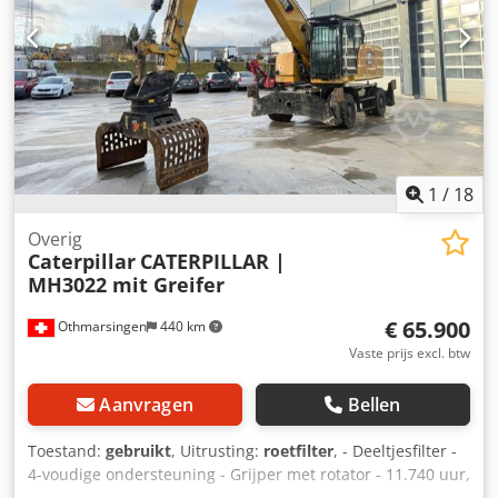
airconditioning, snelwisselsysteem, gebruikte machine,
diesel, inclusief btw.
1
/
18
Overig
Caterpillar
CATERPILLAR |
MH3022 mit Greifer
€ 65.900
Othmarsingen
440 km
Vaste prijs excl. btw
Aanvragen
Bellen
Toestand:
gebruikt
, Uitrusting:
roetfilter
, - Deeltjesfilter -
4-voudige ondersteuning - Grijper met rotator - 11.740 uur,
Vering: Hydraulisch Csdpfx Aoy Srd Eoi Norf