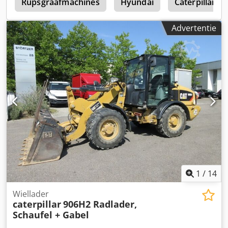
2
Rupsgraafmachines
Hyundai
Caterpillar 3
Advertentie
1
/
14
Wiellader
caterpillar
906H2 Radlader,
Schaufel + Gabel