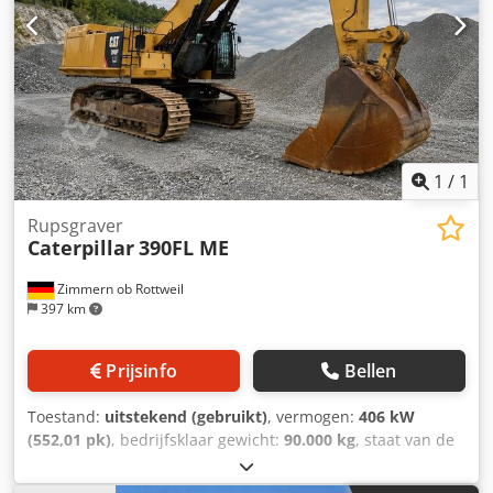
gewicht: 26,2 ton
1
/
1
Rupsgraver
Caterpillar
390FL ME
Zimmern ob Rottweil
397 km
Prijsinfo
Bellen
Toestand:
uitstekend (gebruikt)
, vermogen:
406 kW
(552,01 pk)
, bedrijfsklaar gewicht:
90.000 kg
, staat van de
ketting:
60 %
, Bouwjaar:
2015
, bedrijfsturen:
12.866 h
,
Uitrusting:
airconditioning, cabine
, CATERPILLAR 390FL ME