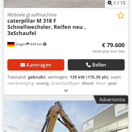
1
/
15
Mobiele graafmachine
caterpillar
M 318 F
Schnellwechsler, Reifen neu ,
3xSchaufel
€ 79.600
Singen
444 km
Vaste prijs excl. btw
Aanvragen
Bellen
Toestand:
gebruikt
, vermogen:
129 kW (175,39 pk)
, soort
overbrenging:
overig
, brandstoftype:
diesel
, kleur:
geel
,
eerste registratie:
01/2019
, emissieklasse:
geen
,
ophanging:
overig
, Bouwjaar:
2019
, bedrijfsturen:
7.162 h
,
Advertentie
bestuurderscabine:
overig
, brandstof:
diesel
, Uitrusting:
airconditioning, vierwielaandrijving
, * Achteruitrijcamera
Credpfx Aiezhbv He Nsf * Snelwisselsysteem CAT CW-20-
H.4.N * Graafbak 2,20 m * 2x dieplepel 1,00 m + 0,50 m *
Nieuwe banden ... Radio, vierwielaandrijving,