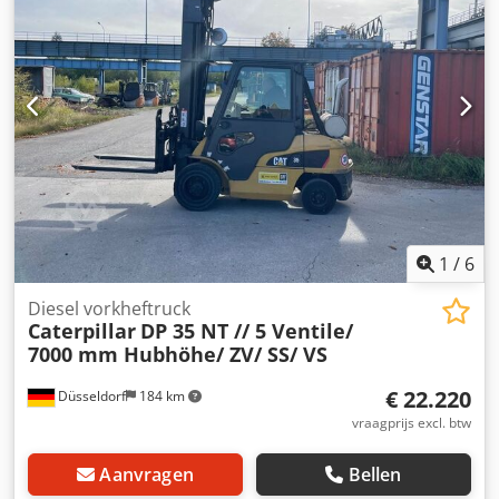
met Team DPX voor meer informatie.
1
/
6
Diesel vorkheftruck
Caterpillar
DP 35 NT // 5 Ventile/
7000 mm Hubhöhe/ ZV/ SS/ VS
€ 22.220
Düsseldorf
184 km
vraagprijs excl. btw
Aanvragen
Bellen