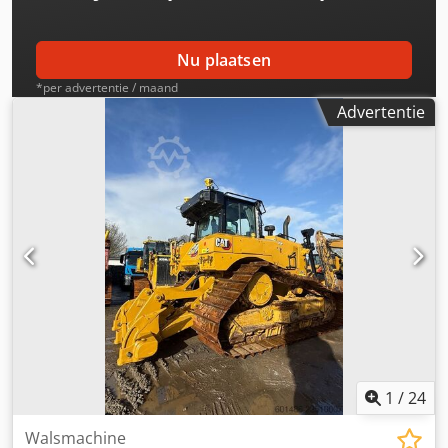
Nu plaatsen
*per advertentie / maand
Advertentie
1
/
24
Walsmachine