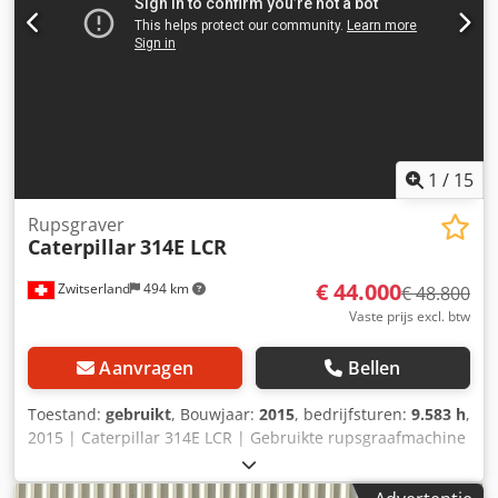
(via WhatsApp Erik) * Prijs: 45.900 euro, netto + 19% BTW. -
--- Voor verdere vragen kunt u bellen: Erik Kortum:
WhatsApp ?Alle gegevens zijn onder voorbehoud en er
kunnen geen rechten aan worden ontleend. Fouten en
tussenverkoop voorbehouden.?
1
/
15
Rupsgraver
Caterpillar
314E LCR
€ 44.000
Zwitserland
494 km
€ 48.800
Vaste prijs excl. btw
Aanvragen
Bellen
Toestand:
gebruikt
, Bouwjaar:
2015
, bedrijfsturen:
9.583 h
,
2015 | Caterpillar 314E LCR | Gebruikte rupsgraafmachine
| 9583 uur 📍 Locatie: Zwitserland 🚛 Levering mogelijk tot
uw locatie – Gebruik onze verzendcalculator om de