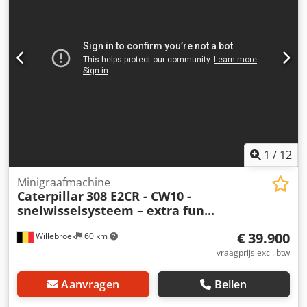
1
/
12
Minigraafmachine
Caterpillar
308 E2CR - CW10 -
snelwisselsysteem – extra fun...
€ 39.900
Willebroek
60 km
vraagprijs excl. btw
Aanvragen
Bellen