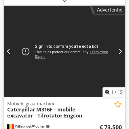
Advertentie
1
/
15
Mobiele graafmachine
Caterpillar
M316F - mobile
excavator - Tilrotator Engcon
€ 73.500
Willebroek
60 km