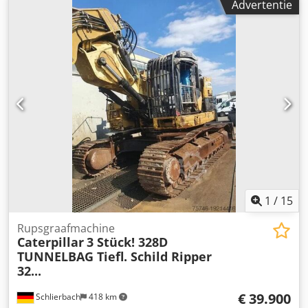
Advertentie
Bouwjaar: 2015 Bedrijfsuren: 12.866 u Gesloten
beschermcabine Airconditioning Radio Achteruitrijcamera
Centrale smering Standaard giek Stellengte: 2,90 m
Rotsbak met snijmes, 2,20 m breed Onderwagen ca. 60%
over Bodemplaten 650 mm breed Csdpjy U I Hbofx Ai Nerf
CAT C18 motor met 406 kW CE / EPA Bedrijfsgewicht: 90 ton
1
/
15
Rupsgraafmachine
Caterpillar
3 Stück! 328D
TUNNELBAG Tiefl. Schild Ripper
32...
€ 39.900
Schlierbach
418 km