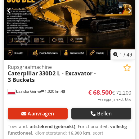
1
/
49
Rupsgraafmachine
Caterpillar
330D2 L - Excavator -
3 Buckets
€ 68.500
Łaziska Górne
1.020 km
€ 72.200
vraagprijs excl. btw
Aanvragen
Bellen
Toestand:
uitstekend (gebruikt)
, Functionaliteit:
volledig
functioneel
, kilometerstand:
16.300 km
, soort