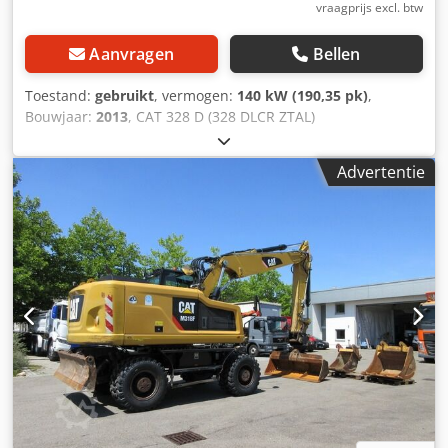
vraagprijs excl. btw
Aanvragen
Bellen
Toestand:
gebruikt
, vermogen:
140 kW (190,35 pk)
,
Bouwjaar:
2013
, CAT 328 D (328 DLCR ZTAL)
Tunnelgraafmachine Veel extra onderdelen tegen
meerprijs verkrijgbaar, bijvoorbeeld een complete
Advertentie
bovenwagen etc.!! • Vermogen: 140 kW (190 pk) •
Knick-/verstel-giek voor tunnelwerkzaamheden •
Snelwisselsysteem • Schildondersteuning • Airconditioning
• Korte kont versie • 11.600 bedrijfsuren • 600 mm
rupsbreedte • Inclusief 1 x dieplepel 1,3 m³ en 1 x ripper •
Graafdiepte: ca. 7 m • Eigen gewicht: 43.500 kg - Duitse
machine! Credpswmpcusfx Ai Nef - Functionerend! - Alle
onderhoudsdiensten uitgevoerd door Zeppelin /
Caterpillar Fouten en tussentijdse verkoop voorbehouden!
= Verdere informatie = Bouwjaar: 2013 Schade: geen