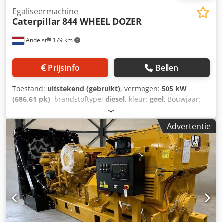
Egaliseermachine
Caterpillar
844 WHEEL DOZER
Andelst
179 km
Prijsinfo
Bellen
Toestand:
uitstekend (gebruikt)
, vermogen:
505 kW
(686,61 pk)
, brandstoftype:
diesel
, kleur:
geel
, Bouwjaar:
2009
, bedrijfsturen:
17.863 h
, Bouwjaar: 2009 Crsdsuu
Dipopfx Ai Nef Aandrijving: Wiel CE-markering: ja
Advertentie
Technische staat: zeer goed Optische staat: zeer goed
Prijs: Op aanvraag