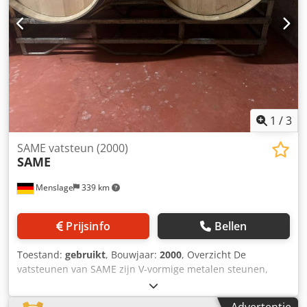
1
/
3
SAME vatsteun (2000)
SAME
Menslage
339 km
Prijsinfo
Bellen
Toestand:
gebruikt
, Bouwjaar:
2000
, Overzicht De
vatsteunen van SAME zijn V-vormige metalen steunen,
speciaal ontworpen voor wijnkelders, die een stabiele en
veilige positionering van eikenhouten vaten garanderen