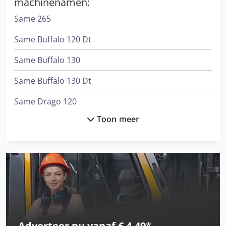
machinenamen:
Same 265
Same Buffalo 120 Dt
Same Buffalo 130
Same Buffalo 130 Dt
Same Drago 120
Toon meer
Same Explorer 2 90
Same Explorer 2 90 Dt
Same Explorer 55
Same Explorer 60 Dt
Same Explorer 65
Adverteer nu vanaf € 4,49
*
Same Explorer 65 Dt