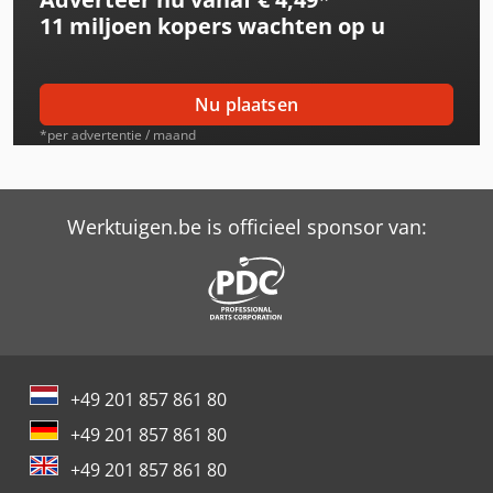
11 miljoen kopers
wachten op u
Same Explorer 70
Same Explorer 70 Dt
Nu plaatsen
Same Explorer 70 Ii Dt
*per advertentie / maand
Same Explorer 75
Same Explorer 75 Dt
Werktuigen.be is officieel sponsor van:
Same Explorer 80
Same Explorer 80 Dt
Same Explorer 80 Ii Dt
+49 201 857 861 80
Same Explorer 90 Dt
+49 201 857 861 80
Same Explorer Ii 60
+49 201 857 861 80
Same Explorer Ii 70