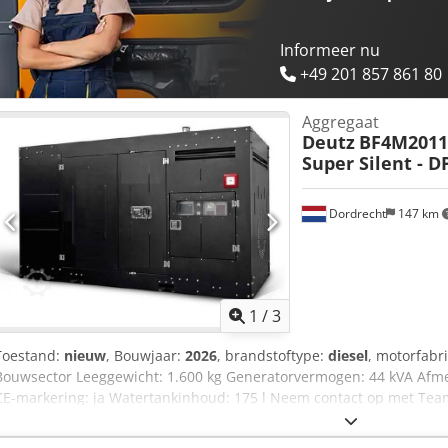
Informeer nu
+49 201 857 861 80
Aggregaat
Deutz
BF4M2011 
Super Silent - D
Dordrecht
147 km
1
/
3
Toestand:
nieuw
, Bouwjaar:
2026
, brandstoftype:
diesel
, motorfabr
Bouwsector Leeggewicht: 1.600 kg Generatorvermogen: 44 kVA Afme
CE-markering: ja Watertankinhoud: 175 l Neem contact op met Tea
opties en accessoires = - Accu - Bedieningspaneel - Stalen dak - T