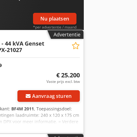
Nu plaatsen
*per advertentie / maand
Advertentie
- 44 kVA Genset
PX-21027
€ 25.200
Vaste prijs excl. btw
Aanvraag sturen
ikant:
BF4M 2011
, Toepassingsdoel:
tingen laadruimte: 240 x 120 x 175 cm
m DPX voor meer informatie. = Verdere
ankwagen Codpsznrz Hjfx Al Tsrf