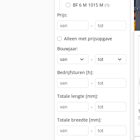
BF 6 M 1015 M
(1)
Prijs:
-
Alleen met prijsopgave
Bouwjaar:
-
Bedrijfsturen [h]:
-
Totale lengte [mm]:
-
Totale breedte [mm]:
-