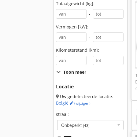
Totaalgewicht [kg]:
-
Vermogen [kW]:
-
Kilometerstand [km]:
-
Toon meer
Locatie
Uw gedetecteerde locatie:
België
(wijzigen)
straal:
Fendt F380 Gt
Fendt F390 Gta
Fendt F230 Gt
Onbeperkt
(43)