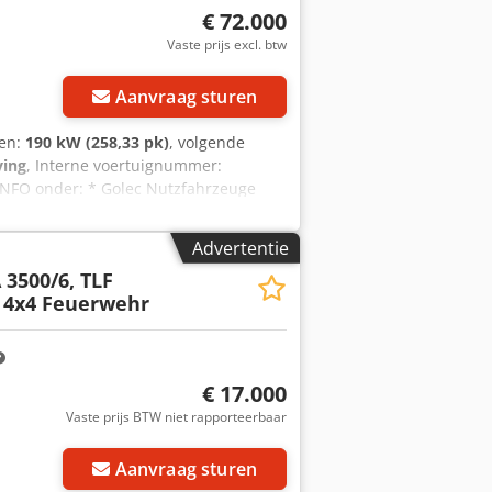
 over het voertuig of wilt u meer
€ 72.000
tsApp: Duits, Engels -- WhatsApp:
Vaste prijs excl. btw
Aanvraag sturen
gen:
190 kW (258,33 pk)
, volgende
ving
, Interne voertuignummer:
INFO onder: * Golec Nutzfahrzeuge
ls, Russisch, Oekraïens, Engels) Nooit
* Intern nummer: Tractor * Koopprijs: €
Advertentie
 aflossing: € 1.100,02 * Restwaarde: €
 3500/6, TLF
assen aan uw wensen, neem dan contact
, 4x4 Feuerwehr
en en wijzigingen voorbehouden. Uw
j ons in huis mogelijk. GOLEC
ekraïens, Russisch, Bulgaars.
€ 17.000
Vaste prijs BTW niet rapporteerbaar
Aanvraag sturen