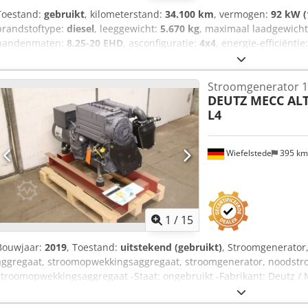
Toestand:
gebruikt
, kilometerstand:
34.100 km
, vermogen:
92 kW (
brandstoftype:
diesel
, leeggewicht:
5.670 kg
, maximaal laadgewich
bandenmaten:
8.25-20 EHD
, asconfiguratie:
4x4
, energie-efficiëntie
rood
, bestuurderscabine:
overig
, soort overbrenging:
mechanisch
,
2.350 mm
, totale breedte:
2.800 mm
, voorbandmaat:
8.25-20 EHD
,
Stroomgenerator 1
Uitrusting:
vierwielaandrijving
, Locatie voertuig: Bovenden, Klöckn
DEUTZ MECC AL
Credpfx Ajvhlhdsl Tjf Bouwjaar: 1957 Verkoop aan handelaren of vo
L4
ACCESSOIRE-INFORMATIE ZONDER GARANTIE, wijzigingen, tussentij
voorbehouden!
Wiefelstede
395 k
1
/
15
Bouwjaar:
2019
, Toestand:
uitstekend (gebruikt)
, Stroomgenerator
aggregaat, stroomopwekkingsaggregaat, stroomgenerator, noodst
stroomopwekkingsaggregaat -Staat: ongebruikt -Fabrikant: Deutz /
met onderstel Codezi Ab Hspfx Al Terf -Motor: Deutz type F3L 2011,
cilinder dieselmotor -Generator: Mecc Alte type ECP28 L4 -Technisch