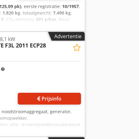
125,09 pk)
, eerste registratie:
10/1957
,
t:
1.820 kg
, totaalgewicht:
7.490 kg
,
:
F
, CO₂-emissies:
601 g/km
, kleur:
 aantal zitplaatsen:
6
, totale lengte:
 achterbandmaat:
8.25-20 EHD
,
Advertentie
8,1 kW
er H-Deutz TLF 16/53, TLF 16/25 A3500/6
TE
F3L 2011 ECP28
or export geschiedt exclusief 19% btw.
dse verkoop en vergissingen
m
Prijsinfo
, noodstroomaggregaat, generator,
roomopwekker,
 Mecc Alte, stroomopwekkingsaggregaat
 compacte, olie-/luchtgekoelde 3-
e gegevens: zie foto's van de