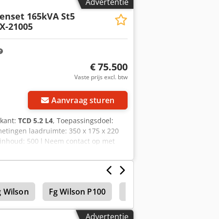
Advertentie
Genset 165kVA St5
PX-21005
€ 75.500
Vaste prijs excl. btw
Vraag meer foto's aan
Aanvraag sturen
ikant:
TCD 5.2 L4
, Toepassingsdoel:
etingen laadruimte: 350 x 175 x 220
nkinhoud: 500 l Neem contact op met
Accu Crjdpfxoznrztj Al Tjf -
g Wilson
Fg Wilson P100
Trekkers
Advertentie