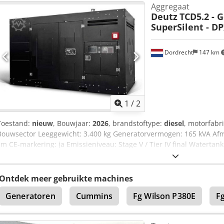
Aggregaat
Deutz
TCD5.2 - 
SuperSilent - D
Dordrecht
147 km
1
/
2
Toestand:
nieuw
, Bouwjaar:
2026
, brandstoftype:
diesel
, motorfabr
Bouwsector Leeggewicht: 3.400 kg Generatorvermogen: 165 kVA Afm
cm CE-markering: ja Emissieniveau: Stage V / Tier IV final Waterta
Team DPX voor meer informatie. = Verdere opties en accessoires = - 
Bedieningspaneel - Stalen dak - Tankwagen
Ontdek meer gebruikte machines
Generatoren
Cummins
Fg Wilson P380E
F