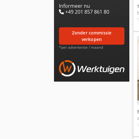
Informeer nu
+49 201 857 861 80
zonder commissie
verkopen
*per advertentie / maand