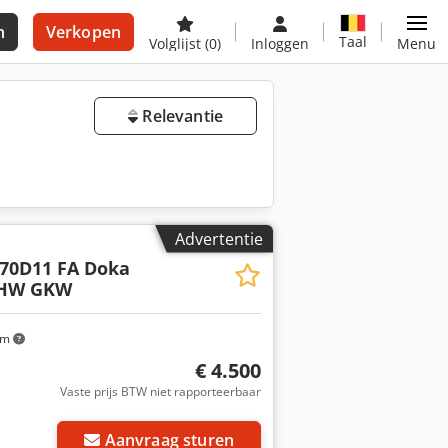
n
Verkopen
Taal
Volglijst
(0)
Inloggen
Menu
Relevantie
Advertentie
70D11 FA Doka
THW GKW
km
€ 4.500
Vaste prijs BTW niet rapporteerbaar
Aanvraag sturen