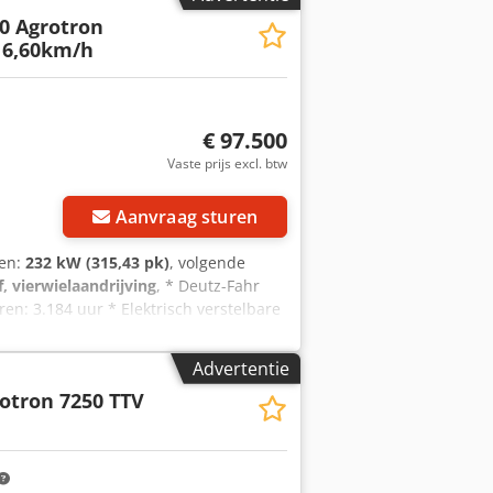
0 Agrotron
16,60km/h
€ 97.500
Vaste prijs excl. btw
Aanvraag sturen
gen:
232 kW (315,43 pk)
, volgende
f, vierwielaandrijving
, * Deutz-Fahr
ren: 3.184 uur * Elektrisch verstelbare
lampen * Topsnelheid: 60 km/u *
* Bovenste trekhaak, CAT III, voor
Advertentie
tenbediening voor voorop
otron 7250 TTV
d-Sensing met 210 l/min * Extra
bbelwerkende aansluitingen * Geveerde
2'' scherm met kleurencamera Crodsvht
51----Fouten en tussenverkoop