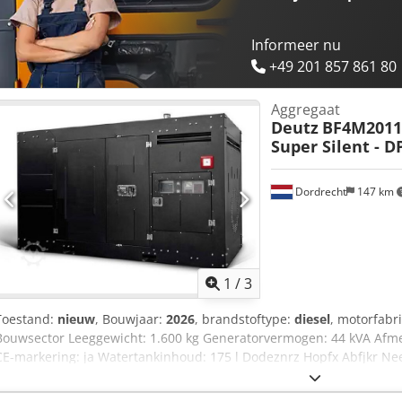
Informeer nu
+49 201 857 861 80
Aggregaat
Deutz
BF4M2011 
Super Silent - D
Dordrecht
147 km
1
/
3
Toestand:
nieuw
, Bouwjaar:
2026
, brandstoftype:
diesel
, motorfabr
Bouwsector Leeggewicht: 1.600 kg Generatorvermogen: 44 kVA Afme
CE-markering: ja Watertankinhoud: 175 l Dodeznrz Hopfx Abfjkr N
meer informatie. = Verdere opties en accessoires = - Accu - Bedien