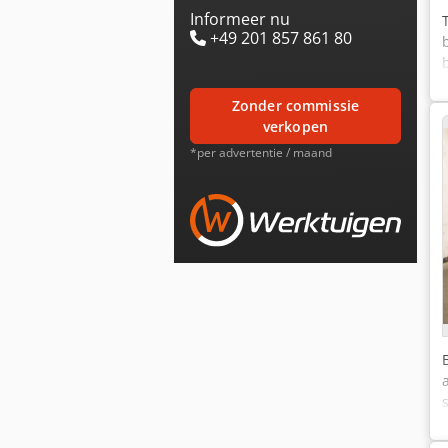
Informeer nu
+49 201 857 861 80
zonder commissie
verkopen
*per advertentie / maand