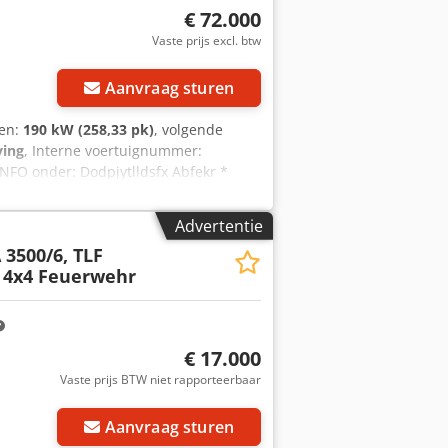
 over het voertuig of wilt u meer
€ 72.000
tsApp: Duits, Engels -- WhatsApp:
Vaste prijs excl. btw
Aanvraag sturen
gen:
190 kW (258,33 pk)
, volgende
ving
, Interne voertuignummer:
NFO onder: Dodpjytlldsfx Abfekr *
toria Sologubova (Pools, Russisch,
ld: * Intern nummer: Tractor *
Advertentie
 Maandelijkse aflossing: € 1.100,02 *
 3500/6, TLF
lt u het aanpassen aan uw wensen,
, 4x4 Feuerwehr
elefoontje! Fouten en wijzigingen
nciering direct bij ons in huis
Spaans, Pools, Oekraïens, Russisch,
€ 17.000
Vaste prijs BTW niet rapporteerbaar
Aanvraag sturen