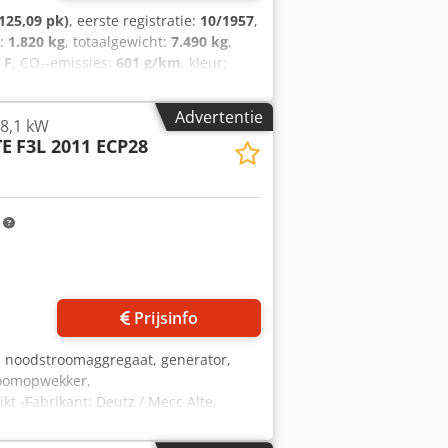
125,09 pk)
, eerste registratie:
10/1957
,
t:
1.820 kg
, totaalgewicht:
7.490 kg
,
:
F
, CO₂-emissies:
601 g/km
, kleur:
 aantal zitplaatsen:
6
, totale lengte:
 achterbandmaat:
8.25-20 EHD
,
Advertentie
8,1 kW
er H-Deutz TLF 16/53, TLF 16/25 A3500/6
TE
F3L 2011 ECP28
r export geschiedt exclusief 19% btw.
dse verkoop en vergissingen
m
Prijsinfo
, noodstroomaggregaat, generator,
roomopwekker,
t -Fabrikant: Deutz / Mecc Alte,
011, compacte, olie-/luchtgekoelde 3-
e gegevens: zie foto's van de