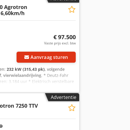
0 Agrotron
16,60km/h
€ 97.500
Vaste prijs excl. btw
Aanvraag sturen
gen:
232 kW (315,43 pk)
, volgende
f, vierwielaandrijving
, * Deutz-Fahr
ren: 3.184 uur * Elektrisch verstelbare
lampen * Topsnelheid: 60 km/u *
* Bovenste trekhaak, CAT III, voor
Advertentie
tenbediening voor voorop
otron 7250 TTV
d-Sensing met 210 l/min * Extra
bbelwerkende aansluitingen * Geveerde
fokr * i-Monitor 2, 12'' scherm met
251----Fouten en tussenverkoop