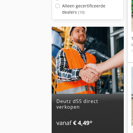
Alleen gecertificeerde
dealers
(10)
deutz d55 direct
verkopen
vanaf
€ 4,49
*