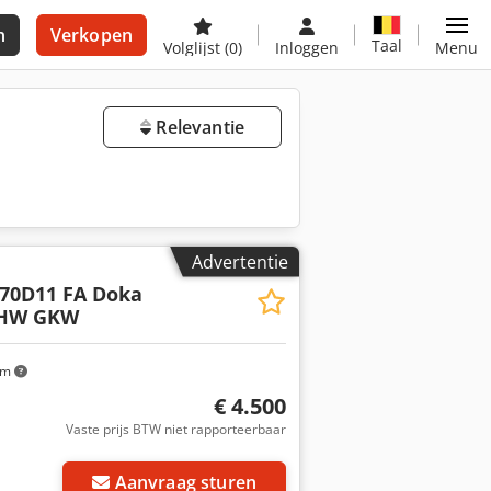
n
Verkopen
Taal
Volglijst
(0)
Inloggen
Menu
Relevantie
Advertentie
70D11 FA Doka
THW GKW
km
€ 4.500
Vaste prijs BTW niet rapporteerbaar
Aanvraag sturen