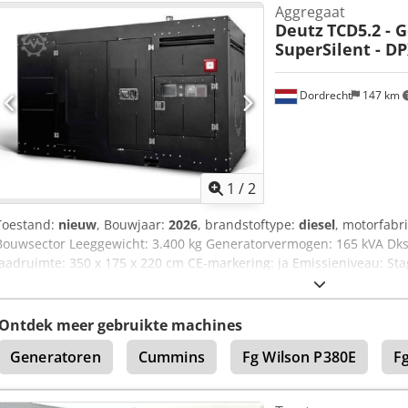
Aggregaat
Deutz
TCD5.2 - 
SuperSilent - D
Dordrecht
147 km
1
/
2
Toestand:
nieuw
, Bouwjaar:
2026
, brandstoftype:
diesel
, motorfabr
Bouwsector Leeggewicht: 3.400 kg Generatorvermogen: 165 kVA Dk
laadruimte: 350 x 175 x 220 cm CE-markering: ja Emissieniveau: Stag
500 l Neem contact op met Team DPX voor meer informatie. = Verder
Bedieningspaneel - Stalen dak - Tankwagen
Ontdek meer gebruikte machines
Generatoren
Cummins
Fg Wilson P380E
F