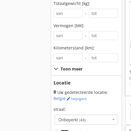
Totaalgewicht [kg]:
-
Vermogen [kW]:
-
Kilometerstand [km]:
-
Toon meer
Locatie
Uw gedetecteerde locatie:
België
(wijzigen)
straal:
Fendt F380 Gt
Fendt F390 Gta
Fendt F230 Gt
Onbeperkt
(43)