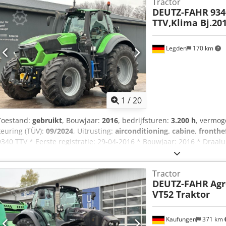
Tractor
DEUTZ-FAHR
934
TTV,Klima Bj.20
Legden
170 km
1
/
20
Toestand:
gebruikt
, Bouwjaar:
2016
, bedrijfsturen:
3.200 h
, vermo
keuring (TÜV):
09/2024
, Uitrusting:
airconditioning, cabine, fronthe
9340 TTV * Eerste registratie: 29-04-2016 * Bouwjaar: 2016 * Draaiu
en verwarmde spiegels * Automatische airconditioning * LED-werk
Voorbereid voor Performance Steering met de ''EASY-STEER''-functie 
Tractor
voorop gemonteerde werktuigen met automatische vanghaak * Bui
DEUTZ-FAHR
Agr
gemonteerde werktuigen met 7-polige en 3-polige voorstekker * Loa
VT52 Traktor
elektrisch bedienbaar hydraulisch ventielblok achterop met 2x du
en remmende vooras * Voorbereiding voor ISOBUS Djdovht Hnepfx Ab
kleurencamera * K80 kogelkoppeling -----Intern voertuignummer: 9
Kaufungen
371 km