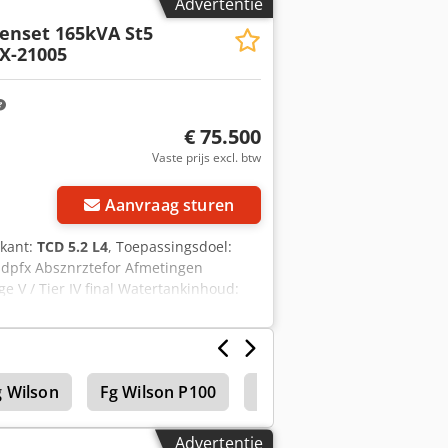
Advertentie
Genset 165kVA St5
PX-21005
€ 75.500
Vaste prijs excl. btw
Vraag meer foto's aan
Aanvraag sturen
ikant:
TCD 5.2 L4
, Toepassingsdoel:
sdpfx Absznrztefor Afmetingen
e V / Tier IV final Watertankinhoud:
e opties en accessoires = - Accu -
g Wilson
Fg Wilson P100
Trekkers
Advertentie