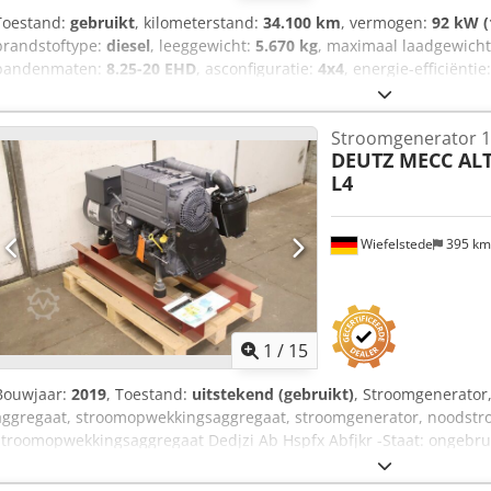
Toestand:
gebruikt
, kilometerstand:
34.100 km
, vermogen:
92 kW (
brandstoftype:
diesel
, leeggewicht:
5.670 kg
, maximaal laadgewich
bandenmaten:
8.25-20 EHD
, asconfiguratie:
4x4
, energie-efficiëntie
rood
, bestuurderscabine:
overig
, soort overbrenging:
mechanisch
,
2.350 mm
, totale breedte:
2.800 mm
, voorbandmaat:
8.25-20 EHD
,
Stroomgenerator 1
Uitrusting:
vierwielaandrijving
, Locatie voertuig: Bovenden, Klöckn
DEUTZ MECC AL
Dkjdpfx Abevhlhdjfsr Bouwjaar: 1957 Verkoop aan handelaren of voo
L4
ACCESSOIRE-INFORMATIE ZONDER GARANTIE, wijzigingen, tussentij
voorbehouden!
Wiefelstede
395 k
1
/
15
Bouwjaar:
2019
, Toestand:
uitstekend (gebruikt)
, Stroomgenerator
aggregaat, stroomopwekkingsaggregaat, stroomgenerator, noodst
stroomopwekkingsaggregaat Dedjzi Ab Hspfx Abfjkr -Staat: ongebruik
stroomopwekkingsaggregaat met onderstel -Motor: Deutz type F3L 2
cilinder dieselmotor -Generator: Mecc Alte type ECP28 L4 -Technisch