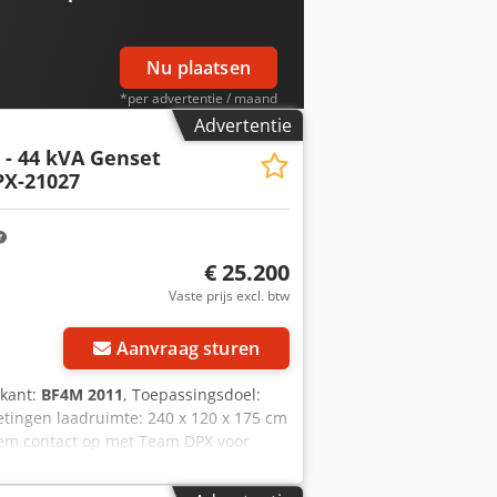
Nu plaatsen
*per advertentie / maand
Advertentie
- 44 kVA Genset
PX-21027
€ 25.200
Vaste prijs excl. btw
Aanvraag sturen
ikant:
BF4M 2011
, Toepassingsdoel:
tingen laadruimte: 240 x 120 x 175 cm
eem contact op met Team DPX voor
ingspaneel - Stalen dak - Tankwagen