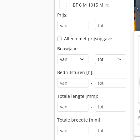
BF 6 M 1015 M
(1)
Prijs:
-
Alleen met prijsopgave
Bouwjaar:
-
Bedrijfsturen [h]:
-
Totale lengte [mm]:
-
Totale breedte [mm]:
-