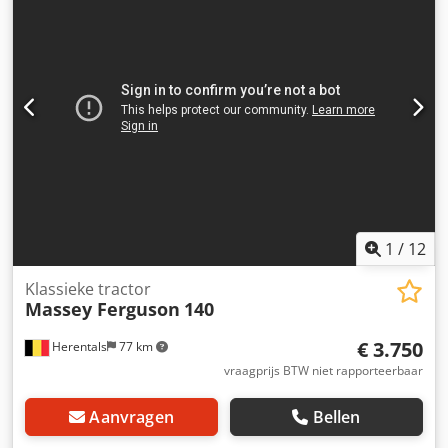
1
/
12
Klassieke tractor
Massey Ferguson
140
€ 3.750
Herentals
77 km
vraagprijs BTW niet rapporteerbaar
Aanvragen
Bellen