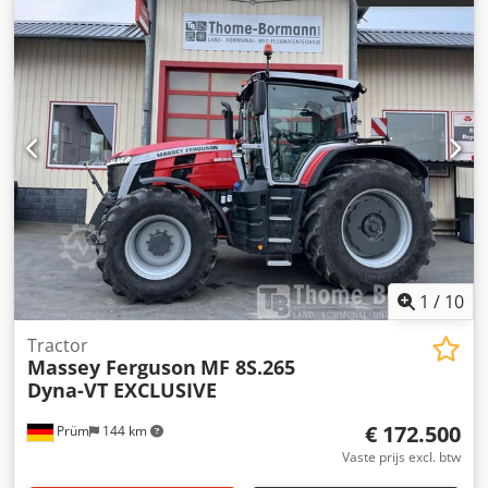
Dubbele tanden per arm 4 Banden rotoronderstel 2x
16/6.50-8 tandem-as Speciale uitrusting Benodigde
vermogensbehoefte ca. kW/pk 20/27 Benodigde
hydraulische aansluitingen – Hoogteverstelling rotor
mechanisch Aftakastoerental omw/min 540 Aandrijfas met
overbelastingsbeveiliging (ster-ratel) Aandrijfasprofiel 1
3/8" 6-delig Waarschuwingsborden speciale uitrusting
Verlichting speciale uitrusting Gewicht ca. 520 kg Speciale
uitrusting: - Set waarschuwingsborden met LED-verlichting
- 1 set tandemassen met wielen 16/6.50-8 Intern nummer
14393 Nettoprijs: €6.900,00 Brutoprijs: €8.211,00 Locatie
voorraad: niet opgegeven
1
/
10
Tractor
Massey Ferguson
MF 8S.265
Dyna-VT EXCLUSIVE
€ 172.500
Prüm
144 km
Vaste prijs excl. btw