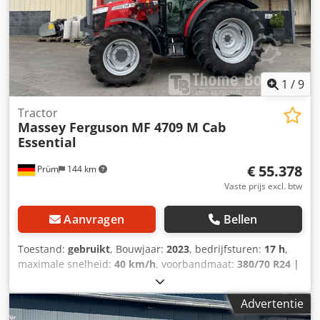
1
/
9
Tractor
Massey Ferguson
MF 4709 M Cab
Essential
€ 55.378
Prüm
144 km
Vaste prijs excl. btw
Aanvragen
Bellen
Toestand:
gebruikt
, Bouwjaar:
2023
, bedrijfsturen:
17 h
,
maximale snelheid:
40 km/h
, voorbandmaat:
380/70 R24 |
0%
, achterbandmaat:
480/70 R34 | 0%
, bandenmaten:
480/70 R34
, Banden (v): 380/70 R24, Banden (a): 480/70
Advertentie
R34, Bedrijfsuren: 17_____Standaarduitrusting/technische