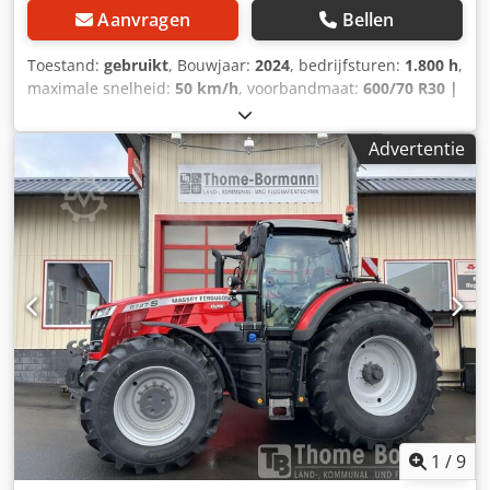
Aanvragen
Bellen
Toestand:
gebruikt
, Bouwjaar:
2024
, bedrijfsturen:
1.800 h
,
maximale snelheid:
50 km/h
, voorbandmaat:
600/70 R30 |
0%
, achterbandmaat:
710/70 R42 | 0%
, bandenmaten:
710/70 R42
, aantal bedden:
43
, Banden (v):600/70 R30,
Advertentie
banden (a):710/70 R42, bedrijfsuren:1800, eerste
registratie:02.02.2024_____Standaarduitrusting / technische
gegevensMOTOR Max. vermogen 195/265 kW/pk (ISO
14396) Max. koppel 1200 Nm Maximaal vermogen met
vermogensmanagement 209/285 kW/pk Max. koppel met
vermogensmanagement 1257 Nm 6 cilinders, 7,4l AGCO
Power - 74 LFNT-5D, CR, 4V Emissienorm (DOC+SC+SCR)
zonder uitlaatgasrecirculatie Stage 5 Elektronische
motorbesturing met Vistronic ventilatorregeling
Motortoerentalgeheugen Powercore motorluchtfilter met
grove vuilafzuiging EasyCare koelerpakket Crsdpfozdmtvjx
Al Rjf Extra brandstofvoorfilter met waterafscheider
Brandstoftank van 500 liter
1
/
9