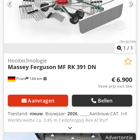
verlichting Intern nummer 14392 Nettoprijs: €10.300,00
Brutoprijs: €12.257,00 Opslaglocatie: niet vermeld
1
/
1
Hooitechnologie
Massey Ferguson
MF RK 391 DN
€ 6.900
Prüm
144 km
Vaste prijs excl. btw
Aanvragen
Bellen
Toestand:
nieuw
, Bouwjaar:
2026
, _____Aanbouw CAT. I+II
Werkbreedte ca. 3,85 m Cedpfezgqq Rex Al Rsrf
Zwadebreedte ca. 0,70 - 1,55 m Transportbreedte ca.
(zonder tandendragers) 1,68 m Transportlengte ca. 2,34 m
Advertentie
Rotordiameter 2,96 m Aantal tandarmen per rotor 10