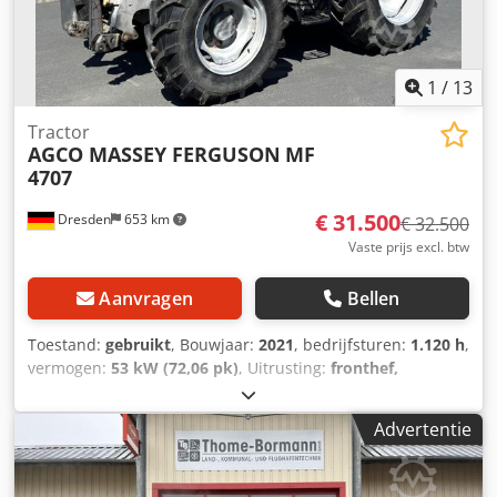
Alew E N Tdo Rsf * Motortoerentalgeheugen * Powercore
motorluchtfilter met voorfilter voor grove verontreiniging *
EasyCare koelerpakket * Extra brandstofforfilter met
waterafscheider * 500 liter brandstoftank
1
/
13
Tractor
AGCO MASSEY FERGUSON
MF
4707
€ 31.500
Dresden
653 km
€ 32.500
Vaste prijs excl. btw
Aanvragen
Bellen
Toestand:
gebruikt
, Bouwjaar:
2021
, bedrijfsturen:
1.120 h
,
vermogen:
53 kW (72,06 pk)
, Uitrusting:
fronthef,
vierwielaandrijving
, * Duitse machine uit eerste hand,
zeer goede staat * TABMC040VK5115005 * Onderhouden
Advertentie
volgens serviceboekje * Straatlegaal, 40 km/u * 4x4
vierwielaandrijving * Bouwjaar 2021 * Bedrijfsgewicht
6.200 kg Crjdpfx Aljy Ubgue Ref * Bandenmaat 340/85 R24