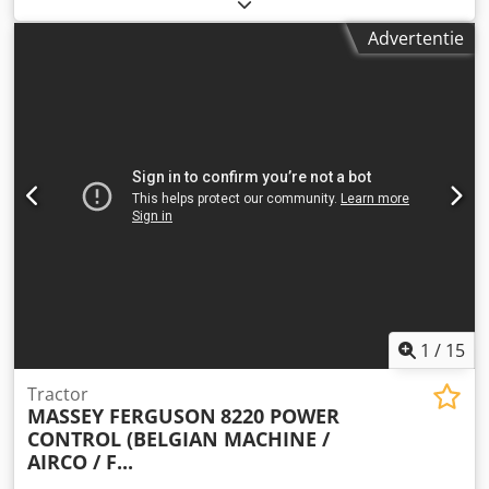
registratie:
08/1995
, kleur:
rood
, Uitrusting:
airconditioning
, UITSTEKENDE STAAT FRANS
Advertentie
REGISTRATIEBEWIJS Crodpfx Ajzphhrol Rjf = Meer
informatie = Modeljaar: 1995 Vooras: Bestuurbaar
Aandrijving: Wiel Ledig gewicht: 6.350 kg Laadvermogen:
5.430 kg Maximaal toelaatbaar gewicht: 11.780 kg
Technische staat: zeer goed Optische staat: zeer goed
Neem contact op met Thierry Leemans voor meer
informatie.
1
/
15
Tractor
MASSEY FERGUSON
8220 POWER
CONTROL (BELGIAN MACHINE /
AIRCO / F...