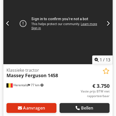
1
/
13
Klassieke tractor
Massey Ferguson
1458
€ 3.750
Herentals
77 km
Vaste prijs BTW niet
rapporteerbaar
Aanvragen
Bellen