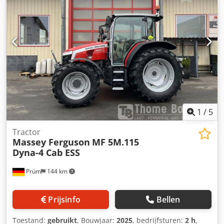
voor, 420/85 R34 achter, ca. 80% * * Ik stuur u graag een
video via WhatsApp * WhatsApp: * Contact Pools, ?????
?????: * Verkoop alleen aan handelaren, zonder garantie,
alle gegevens onder voorbehoud, tussentijdse verkoop
voorbehouden
1
/
5
Tractor
Massey Ferguson
MF 5M.115
Dyna-4 Cab ESS
Prüm
144 km
Prijsinfo
Bellen
Toestand:
gebruikt
, Bouwjaar:
2025
, bedrijfsturen:
2 h
,