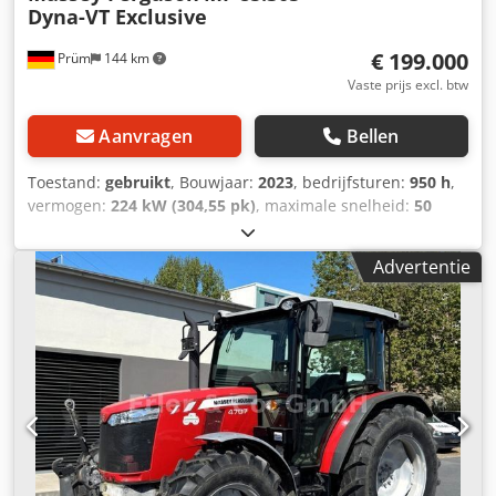
Dyna-VT Exclusive
€ 199.000
Prüm
144 km
Vaste prijs excl. btw
Aanvragen
Bellen
Toestand:
gebruikt
, Bouwjaar:
2023
, bedrijfsturen:
950 h
,
vermogen:
224 kW (304,55 pk)
, maximale snelheid:
50
km/h
, voorbandmaat:
600/70 R30 | 0%
, achterbandmaat:
710/70 R42 | 0%
, bandenmaten:
710/70 R42
, aantal
Advertentie
bedden:
43
, Banden (voor): 600/70 R30, banden (achter):
710/70 R42, bedrijfsuren: 950, eerste registratie:
19.12.2024. Prijs: 199.000,00 euro (exclusief btw). Eerste
registratie: 19.12.2024, bedrijfsuren: ca. 850.
Basisuitrusting/technische gegevens: MOTOR: * Maximaal
vermogen: 224/305 kW/pk (ISO 14396) * Maximaal koppel:
1280 Nm * 6 cilinders, 7,4 liter AGCO Power - 74 LFNT-5D,
CR, 4V * Emissienorm (DOC+SC+SCR) zonder
uitlaatgasrecirculatie, fase 5 * Elektronische
motorbesturing met Vistronic-ventilatorregeling Crodpfx