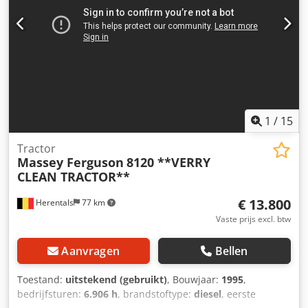
1
/
15
Tractor
Massey Ferguson
8120 **VERRY
CLEAN TRACTOR**
€ 13.800
Herentals
77 km
Vaste prijs excl. btw
Aanvragen
Bellen
Toestand:
uitstekend (gebruikt)
, Bouwjaar:
1995
,
bedrijfsturen:
6.906 h
, brandstoftype:
diesel
, eerste