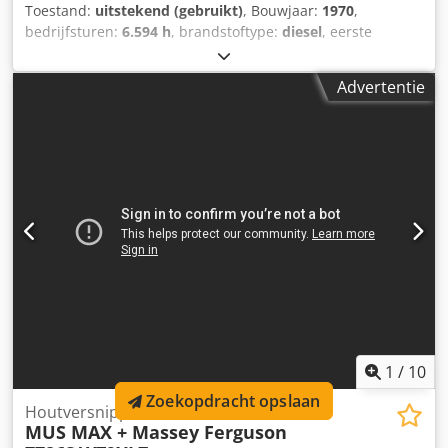
Toestand:
uitstekend (gebruikt)
, Bouwjaar:
1970
,
bedrijfsturen:
6.594 h
, brandstoftype:
diesel
, eerste
registratie:
08/1970
, kleur:
rood
, GOEDE WERKSTAAT MET
PAPIEREN = Verdere informatie = Toegestane
Advertentie
totaalgewicht: 654.926 kg Technische staat: zeer goed
Optische staat: zeer goed Neem contact op met Thierry
Leemans voor meer informatie. Crodpfx Aljymtgie Ref
1
/
10
Zoekopdracht opslaan
Houtversnipperaar
MUS MAX + Massey Ferguson