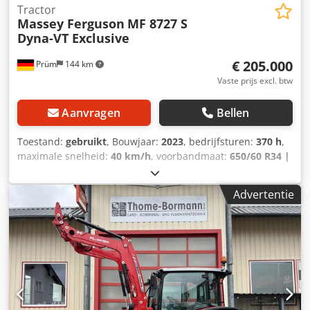
Tractor
Massey Ferguson
MF 8727 S
Dyna-VT Exclusive
€ 205.000
Prüm
144 km
Vaste prijs excl. btw
Aanvragen
Bellen
Toestand:
gebruikt
, Bouwjaar:
2023
, bedrijfsturen:
370 h
,
maximale snelheid:
40 km/h
, voorbandmaat:
650/60 R34 |
0%
, achterbandmaat:
710/75 R42 | 0%
, bandenmaten:
710/75 R42
, Banden (v): 650/60 R34, Banden (a): 710/75
Advertentie
R42, Bedrijfsuren: 370, Eerste toelating: 19-12-
2024_____Standaarduitrusting / technische
gegevensMotorNominaal vermogen (ISO) 176/240 kW/pk bij
2.100 tpmMax. vermogen (ISO) 198/270 kW/pk bij 1.950
tpmEPM - Max. vermogen (ISO) 221/300 kW/pk bij 1.950
tpmMax. koppel 1.220 Nm bij 1.500 tpmEPM - Max. koppel
1.300 Nm bij 1.500 tpmAGCO Power, STAGE V Credpfx
Alsvqakxe Ref