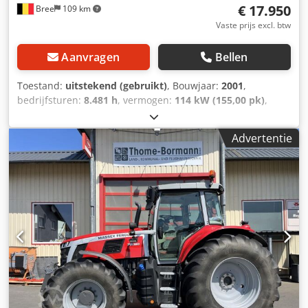
€ 17.950
Bree
109 km
Vaste prijs excl. btw
Aanvragen
Bellen
Toestand:
uitstekend (gebruikt)
, Bouwjaar:
2001
,
bedrijfsturen:
8.481 h
, vermogen:
114 kW (155,00 pk)
,
motorfabrikant:
Perkins
, brandstoftype:
diesel
, eerste
registratie:
05/2001
, kleur:
overig
, Uitrusting:
Advertentie
airconditioning
, = Aanvullende opties en accessoires = - 1
Brandstoftank - ABS - Armsteun - Dikke assen - Hydrauliek
- Naafreductie - PTO - Sper = Meer informatie = Algemene
informatie Cabine: dag Technische informatie Koppel: 663
Nm Aantal cilinders: 6 Motorinhoud: 5.998 cc Aandrijving
Aandrijving: Wiel Motor type: Perkins 1006-60TWG
Transmissie Transmissie: 32 versnellingen Asconfiguratie
Bandenprofiel: 70% Remmen: schijfremmen Vooras:
Differentieelslot; Meesturend Achteras: Dubbellucht;
Differentieelslot Gewichten Ledig gewicht: 6.700 kg
Laadvermogen: 3.800 kg GVW: 10.500 kg Codpfxjzph R Tj Al
Rerf Functioneel Snelwisselsysteem: Ja Staat Technische