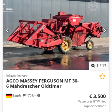
gegevensMotorNominaal vermogen (ISO) 68/92 kW/pkMax.
vermogen 70/95 kW/pk bij 2000 tpmMax. koppel 355 Nm
bij 1600 tpmFabrikant / Type: Agco Power / AP 33
AWICEmissiearme motor, 3 cilinders / 3,3l, Stage
VRegelbare turbo, extern gekoelde EGRDOC&SCR, AdBlue-
tank 15L, zonder EGR, zonder roetfilterVerticale uitlaat:
rechts voor de cabine A-stijlTankinhoud 120
literTransmissie 12/12 versnellingen Cedeyy Hifepfx Al Rsrf
1
/
13
Maaidorser
AGCO MASSEY FERGUSON
MF 30-
6 Mähdrescher Oldtimer
€ 3.500
Legden
170 km
Vaste prijs BTW niet
rapporteerbaar