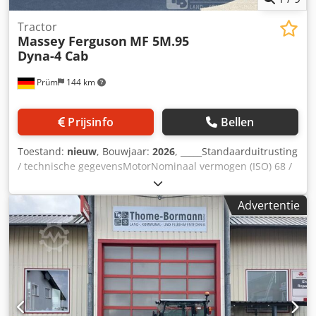
Tractor
Massey Ferguson
MF 5M.95
Dyna-4 Cab
Prüm
144 km
Prijsinfo
Bellen
Toestand:
nieuw
, Bouwjaar:
2026
, _____Standaarduitrusting
/ technische gegevensMotorNominaal vermogen (ISO) 68 /
90 kW / pk bij 2200 tpmMaximaal vermogen 71 / 95 kW / pk
bij 2000 tpmMaximaal koppel 405 Nm bij 1500
Advertentie
tpmFabrikant / type: Agco Power / AP 44MBTN-D5Schone
motor, 4 cilinders / 4,4 l, 4 kleppen, STAGE 5Geregelde
турбонаддув, SCR-katalysatorDOC-
dieseloxidatiekatalysatorSCR-roetdeeltjeskata
lysatorMotorkap - in één stuk opklapbaarUitlaat aan de
rechterkant voor de cabineBrandstoftankinhoud 198 liter /
AdBlue 18 literVersnellingsbak / aftakas16/16-
versnellingsbak Dyna-4, SpeedMatching, 40