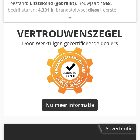
Toestand:
uitstekend (gebruikt)
, Bouwjaar:
1968
,
bedrijfsturen:
4.331 h
, brandstoftype:
diesel
, eerste
registratie:
10/1968
, kleur:
rood
, Technische staat: zeer
goed Optische staat: zeer goed Cedpfx Aleyr Ayvj Rerf
Neem contact op met Thierry Leemans voor meer
VERTROUWENSZEGEL
informatie.
Door Werktuigen gecertificeerde dealers
Nu meer informatie
Advertentie