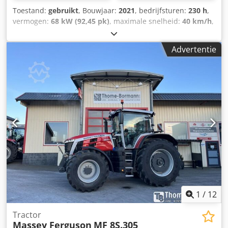
Toestand:
gebruikt
, Bouwjaar:
2021
, bedrijfsturen:
230 h
,
vermogen:
68 kW (92,45 pk)
, maximale snelheid:
40 km/h
,
voorbandmaat:
380/70 R24 | 0%
, achterbandmaat:
480/70
R34 | 0%
, bandenmaten:
480/70 R34
, Banden (voor):
Advertentie
380/70 R24, banden (achter): 480/70 R34, draaiuren: 230,
eerste registratie: 15-12-2023. Machine met eerste
registratie: 12-2023. Draaiuren: ca. 230.
Standaarduitvoering/technische gegevens: Motor,
nominaal vermogen (ISO): 68/92 kW/pk, maximaal
vermogen: 70/95 kW/pk bij 2000 tpm, maximaal koppel:
355 Nm bij 1600 tpm. Fabrikant/type: Agco Power / AP 33
AWIC. Milieuvriendelijke motor, 3 cilinders / 3,3 l, Stage V,
DOC&SCR, AdBlue-tank met 15 liter, zonder
uitlaatgasrecirculatie, zonder roetfilter. Verticale uitlaat:
aan de rechterkant, voor de A-stijl van de cabine.
Brandstoftankinhoud: 120 liter. Transmissie: 12/12
versnellingen. Csdpfezpcuyex Al Rjrf
1
/
12
Tractor
Massey Ferguson
MF 8S.305