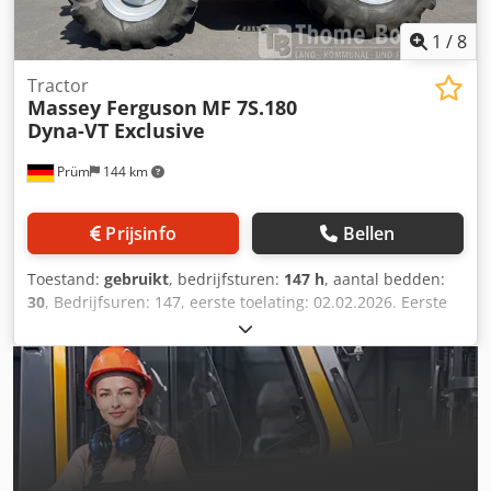
staat: zeer goed Optische staat: zeer goed
1
/
8
Tractor
Massey Ferguson
MF 7S.180
Dyna-VT Exclusive
Prüm
144 km
Prijsinfo
Bellen
Toestand:
gebruikt
, bedrijfsturen:
147 h
, aantal bedden:
30
, Bedrijfsuren: 147, eerste toelating: 02.02.2026. Eerste
toelating: 02.02.2026. Bedrijfsuren: ca. 150.
Standaarduitrusting/technische gegevens: MOTOR
Maximaal vermogen 132/180 kW/pk (ISO 14396) Maximaal
vermogen met vermogensbeheer 155/210 kW/pk Maximaal
koppel 750 Nm, met vermogensbeheer 860 Nm
Geregistreerd vermogen 148 kW (ISO 14396) Maximaal
vermogen op de aftakas 114/155 kW/pk (OECD) Cedpjzpcu
Hofx Al Rsrf 6 cilinders, 6,6 liter AGCO Power - 66 AWF, CR,