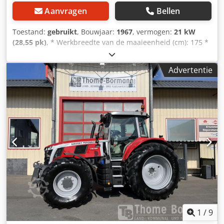
Aanvragen
Bellen
Toestand:
gebruikt
, Bouwjaar:
1967
, vermogen:
21 kW
(28,55 pk)
, * Werkbreedte van de maaieenheid (cm): 175 *
Gewicht zonder cabine (kg): 0 * Inhoud graantank (hl): 6,5 *
Type: MF30-6 * Fabrieksnummer: 0D7758 * Bouwjaar: 1967
Advertentie
----Intern voertuignummer: 8144----Tussentijdse verkoop
en vergissingen voorbehouden WhatsApp-ondersteuning
beschikbaar! Credpfx Alsvhvf Ts Rsf Heeft u vragen over
het voertuig of wilt u meer informatie, stuur ons gerust
een bericht via WhatsApp WhatsApp WhatsApp
1
/
9