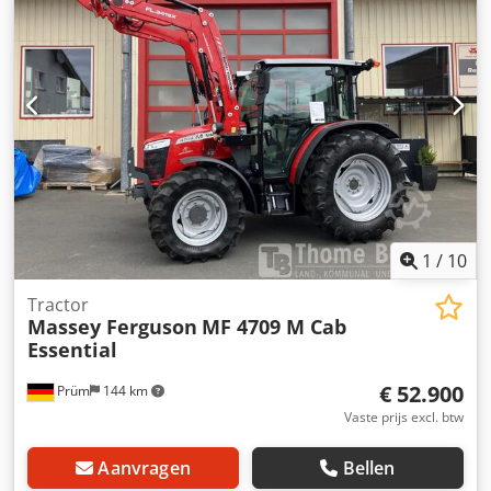
17.12.2024. Prijs: 175.900,00 euro (exclusief btw).
Standaarduitrusting/technische gegevens: Crodpfxjvv Dp
Nj Al Rof MOTOR: Max. vermogen: 180/245 kW/pk (ISO
14396) Max. koppel: 1100 Nm Maximaal vermogen met
vermogensbeheer: 194/265 kW/pk Maximaal koppel met
vermogensbeheer: 1178 Nm 6 cilinders, 7,4 liter AGCO
Power - 74 LFNT-5D, CR, 4V Emissienorm (DOC+SC+SCR)
zonder uitlaatgasrecirculatie, fase 5 Elektronische
motorbesturing met Vistronic-ventilatorregeling
Motortoerentalgeheugen Powercore motorluchtfilter met
voorfilter voor grof vuil EasyCare koelerpakket Extra
brandstofforfilter met waterafscheider 500 liter
1
/
10
brandstoftank
Tractor
Massey Ferguson
MF 4709 M Cab
Essential
€ 52.900
Prüm
144 km
Vaste prijs excl. btw
Aanvragen
Bellen