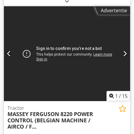
registratie:
08/1995
, kleur:
rood
, Uitrusting:
airconditioning
, UITSTEKENDE STAAT Csdpfxozphhre Am
Advertentie
Eorf FRANS REGISTRATIEBEWIJS = Meer informatie =
Modeljaar: 1995 Vooras: Bestuurbaar Aandrijving: Wiel
Ledig gewicht: 6.350 kg Laadvermogen: 5.430 kg Maximaal
toelaatbaar gewicht: 11.780 kg Technische staat: zeer goed
Optische staat: zeer goed Neem contact op met Thierry
Leemans voor meer informatie.
1
/
15
Tractor
MASSEY FERGUSON
8220 POWER
CONTROL (BELGIAN MACHINE /
AIRCO / F...