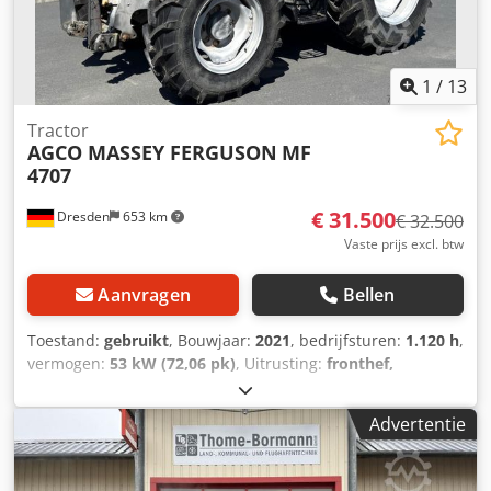
ventilatorregeling * Motortoerentalgeheugen * Powercore
motorluchtfilter met voorfilter voor grove verontreiniging *
EasyCare koelerpakket * Extra brandstofforfilter met
waterafscheider * 500 liter brandstoftank
1
/
13
Tractor
AGCO MASSEY FERGUSON
MF
4707
€ 31.500
Dresden
653 km
€ 32.500
Vaste prijs excl. btw
Aanvragen
Bellen
Toestand:
gebruikt
, Bouwjaar:
2021
, bedrijfsturen:
1.120 h
,
vermogen:
53 kW (72,06 pk)
, Uitrusting:
fronthef,
vierwielaandrijving
, * Duitse machine uit eerste hand,
zeer goede staat * TABMC040VK5115005 * Onderhouden
Advertentie
volgens serviceboekje * Straatlegaal, 40 km/u * 4x4
vierwielaandrijving * Bouwjaar 2021 * Bedrijfsgewicht
6.200 kg * Bandenmaat 340/85 R24 voor, 420/85 R34