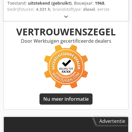
Toestand:
uitstekend (gebruikt)
, Bouwjaar:
1968
,
bedrijfsturen:
4.331 h
, brandstoftype:
diesel
, eerste
registratie:
10/1968
, kleur:
rood
, Technische staat: zeer
goed Optische staat: zeer goed Csdsyr Ayvepfx Am Eerf
Neem contact op met Thierry Leemans voor meer
VERTROUWENSZEGEL
informatie.
Door Werktuigen gecertificeerde dealers
Nu meer informatie
Advertentie