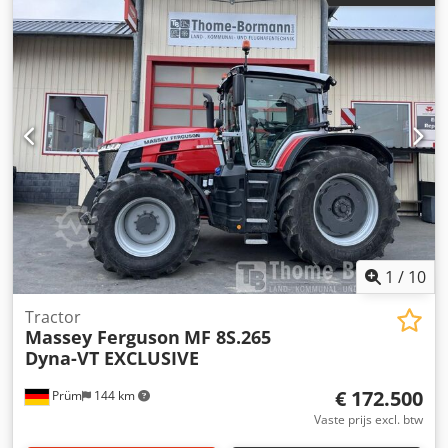
tanden per arm 4 Banden rotoronderstel 2x 16/6.50-8
tandem-as Speciale uitrusting Benodigde
vermogensbehoefte ca. kW/pk 20/27 Benodigde
hydraulische aansluitingen – Hoogteverstelling rotor
mechanisch Aftakastoerental omw/min 540 Aandrijfas met
overbelastingsbeveiliging (ster-ratel) Aandrijfasprofiel 1
3/8" 6-delig Waarschuwingsborden speciale uitrusting
Verlichting speciale uitrusting Gewicht ca. 520 kg Speciale
uitrusting: - Set waarschuwingsborden met LED-verlichting
- 1 set tandemassen met wielen 16/6.50-8 Intern nummer
14393 Nettoprijs: €6.900,00 Brutoprijs: €8.211,00 Locatie
voorraad: niet opgegeven
1
/
10
Tractor
Massey Ferguson
MF 8S.265
Dyna-VT EXCLUSIVE
€ 172.500
Prüm
144 km
Vaste prijs excl. btw