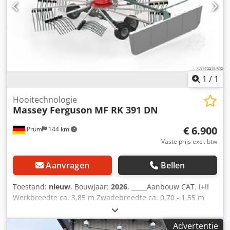
– LED-verlichting Intern nummer 14392 Nettoprijs:
€10.300,00 Brutoprijs: €12.257,00 Opslaglocatie: niet
vermeld
1
/
1
Hooitechnologie
Massey Ferguson
MF RK 391 DN
€ 6.900
Prüm
144 km
Vaste prijs excl. btw
Aanvragen
Bellen
Toestand:
nieuw
, Bouwjaar:
2026
, _____Aanbouw CAT. I+II
Werkbreedte ca. 3,85 m Zwadebreedte ca. 0,70 - 1,55 m
Transportbreedte ca. (zonder tandendragers) 1,68 m
Transportlengte ca. 2,34 m Rotordiameter 2,96 m Aantal
Advertentie
tandarmen per rotor 10 Crsdpfozgqq Rsx Am Eof Dubbele