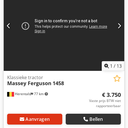
1
/
13
Klassieke tractor
Massey Ferguson
1458
€ 3.750
Herentals
77 km
Vaste prijs BTW niet
rapporteerbaar
Aanvragen
Bellen