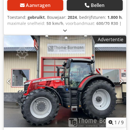
Aanvragen
Bellen
Toestand:
gebruikt
, Bouwjaar:
2024
, bedrijfsturen:
1.800 h
,
maximale snelheid:
50 km/h
, voorbandmaat:
600/70 R30 |
0%
, achterbandmaat:
710/70 R42 | 0%
, bandenmaten:
710/70 R42
, aantal bedden:
43
, Banden (v):600/70 R30,
Advertentie
banden (a):710/70 R42, bedrijfsuren:1800, eerste
registratie:02.02.2024_____Standaarduitrusting / technische
gegevensMOTOR Crsdpfx Aszdmtvsm Esf Max. vermogen
195/265 kW/pk (ISO 14396) Max. koppel 1200 Nm Maximaal
vermogen met vermogensmanagement 209/285 kW/pk
Max. koppel met vermogensmanagement 1257 Nm 6
cilinders, 7,4l AGCO Power - 74 LFNT-5D, CR, 4V
Emissienorm (DOC+SC+SCR) zonder uitlaatgasrecirculatie
Stage 5 Elektronische motorbesturing met Vistronic
ventilatorregeling Motortoerentalgeheugen Powercore
motorluchtfilter met grove vuilafzuiging EasyCare
koelerpakket Extra brandstofvoorfilter met waterafscheider
Brandstoftank van 500 liter
1
/
9