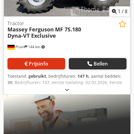
zeer goed Optische staat: zeer goed
1
/
8
Tractor
Massey Ferguson
MF 7S.180
Dyna-VT Exclusive
Prüm
144 km
Prijsinfo
Bellen
Toestand:
gebruikt
, bedrijfsturen:
147 h
, aantal bedden:
30
, Bedrijfsuren: 147, eerste toelating: 02.02.2026. Eerste
toelating: 02.02.2026. Bedrijfsuren: ca. 150.
Standaarduitrusting/technische gegevens: MOTOR
Maximaal vermogen 132/180 kW/pk (ISO 14396) Maximaal
vermogen met vermogensbeheer 155/210 kW/pk Maximaal
koppel 750 Nm, met vermogensbeheer 860 Nm
Geregistreerd vermogen 148 kW (ISO 14396) Maximaal
vermogen op de aftakas 114/155 kW/pk (OECD) 6 cilinders,
6,6 liter AGCO Power - 66 AWF, CR, 4V