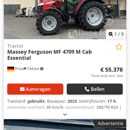
1
/
9
Tractor
Massey Ferguson
MF 4709 M Cab
Essential
€ 55.378
Prüm
144 km
Vaste prijs excl. btw
Aanvragen
Bellen
Toestand:
gebruikt
, Bouwjaar:
2023
, bedrijfsturen:
17 h
,
maximale snelheid:
40 km/h
, voorbandmaat:
380/70 R24 |
0%
, achterbandmaat:
480/70 R34 | 0%
, bandenmaten:
480/70 R34
, Banden (v): 380/70 R24, Banden (a): 480/70
Advertentie
R34, Bedrijfsuren: 17_____Standaarduitrusting/technische