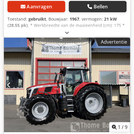
Aanvragen
Bellen
Toestand:
gebruikt
, Bouwjaar:
1967
, vermogen:
21 kW
(28,55 pk)
, * Werkbreedte van de maaieenheid (cm): 175 *
Gewicht zonder cabine (kg): 0 * Inhoud graantank (hl): 6,5 *
Type: MF30-6 Credpfovhvf Tsx Am Esf * Fabrieksnummer:
Advertentie
0D7758 * Bouwjaar: 1967 ----Intern voertuignummer: 8144-
---Tussentijdse verkoop en vergissingen voorbehouden
WhatsApp-ondersteuning beschikbaar! Heeft u vragen
over het voertuig of wilt u meer informatie, stuur ons
gerust een bericht via WhatsApp WhatsApp WhatsApp
1
/
9