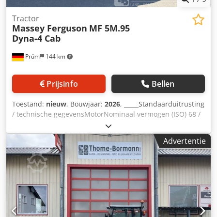
Tractor
Massey Ferguson
MF 5M.95
Dyna-4 Cab
Prüm
144 km
Prijsinfo
Bellen
Toestand:
nieuw
, Bouwjaar:
2026
, _____Standaarduitrusting
/ technische gegevensMotorNominaal vermogen (ISO) 68 /
90 kW / pk bij 2200 tpmMaximaal vermogen 71 / 95 kW / pk
bij 2000 tpmMaximaal koppel 405 Nm bij 1500
Advertentie
tpmFabrikant / type: Agco Power / AP 44MBTN-D5Schone
motor, 4 cilinders / 4,4 l, 4 kleppen, STAGE 5Geregelde
турбонаддув, SCR-katalysatorDOC-
dieseloxidatiekatalysatorSCR-roetdeeltjeskata
lysatorMotorkap - in één stuk opklapbaarUitlaat aan de
rechterkant voor de cabineBrandstoftankinhoud 198 liter /
AdBlue 18 literVersnellingsbak / aftakas16/16-
versnellingsbak Dyna-4, SpeedMatching, 40