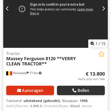
1
/
15
Tractor
Massey Ferguson
8120 **VERRY
CLEAN TRACTOR**
€ 13.800
Herentals
77 km
Vaste prijs excl. btw
Aanvragen
Bellen
Toestand:
uitstekend (gebruikt)
, Bouwjaar:
1995
,
bedrijfsturen:
6.906 h
, brandstoftype:
diesel
, eerste