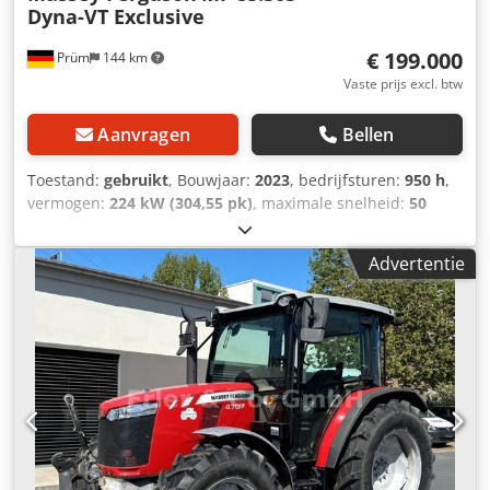
Dyna-VT Exclusive
€ 199.000
Prüm
144 km
Vaste prijs excl. btw
Aanvragen
Bellen
Toestand:
gebruikt
, Bouwjaar:
2023
, bedrijfsturen:
950 h
,
vermogen:
224 kW (304,55 pk)
, maximale snelheid:
50
km/h
, voorbandmaat:
600/70 R30 | 0%
, achterbandmaat:
710/70 R42 | 0%
, bandenmaten:
710/70 R42
, aantal
Advertentie
bedden:
43
, Banden (voor): 600/70 R30, banden (achter):
710/70 R42, bedrijfsuren: 950, eerste registratie:
19.12.2024. Prijs: 199.000,00 euro (exclusief btw). Eerste
registratie: 19.12.2024, bedrijfsuren: ca. 850.
Basisuitrusting/technische gegevens: MOTOR: * Maximaal
vermogen: 224/305 kW/pk (ISO 14396) * Maximaal koppel:
1280 Nm * 6 cilinders, 7,4 liter AGCO Power - 74 LFNT-5D,
CR, 4V * Emissienorm (DOC+SC+SCR) zonder
uitlaatgasrecirculatie, fase 5 Crsdpfx Aew E N Tdsm Eef *
Elektronische motorbesturing met Vistronic-