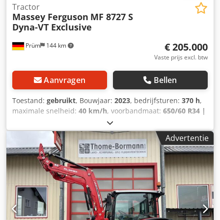
Tractor
Massey Ferguson
MF 8727 S
Dyna-VT Exclusive
€ 205.000
Prüm
144 km
Vaste prijs excl. btw
Aanvragen
Bellen
Toestand:
gebruikt
, Bouwjaar:
2023
, bedrijfsturen:
370 h
,
maximale snelheid:
40 km/h
, voorbandmaat:
650/60 R34 |
0%
, achterbandmaat:
710/75 R42 | 0%
, bandenmaten:
710/75 R42
, Banden (v): 650/60 R34, Banden (a): 710/75
Advertentie
R42, Bedrijfsuren: 370, Eerste toelating: 19-12-
2024_____Standaarduitrusting / technische
gegevensMotorNominaal vermogen (ISO) 176/240 kW/pk bij
2.100 tpmMax. vermogen (ISO) 198/270 kW/pk bij 1.950
tpmEPM - Max. vermogen (ISO) 221/300 kW/pk bij 1.950
tpmMax. koppel 1.220 Nm bij 1.500 tpmEPM - Max. koppel
1.300 Nm bij 1.500 tpmAGCO Power, STAGE V Csdpfx
Amovqakxs Eerf