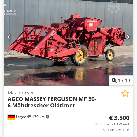
gegevensMotorNominaal vermogen (ISO) 68/92 kW/pkMax.
vermogen 70/95 kW/pk bij 2000 tpmMax. koppel 355 Nm
bij 1600 tpmFabrikant / Type: Agco Power / AP 33
AWICEmissiearme motor, 3 cilinders / 3,3l, Stage
VRegelbare turbo, extern gekoelde EGRDOC&SCR, AdBlue-
tank 15L, zonder EGR, zonder roetfilterVerticale uitlaat:
rechts voor de cabine A-stijlTankinhoud 120
literTransmissie 12/12 versnellingen Csdjyy Hifepfx Am
Eerf
1
/
13
Maaidorser
AGCO MASSEY FERGUSON
MF 30-
6 Mähdrescher Oldtimer
€ 3.500
Legden
170 km
Vaste prijs BTW niet
rapporteerbaar