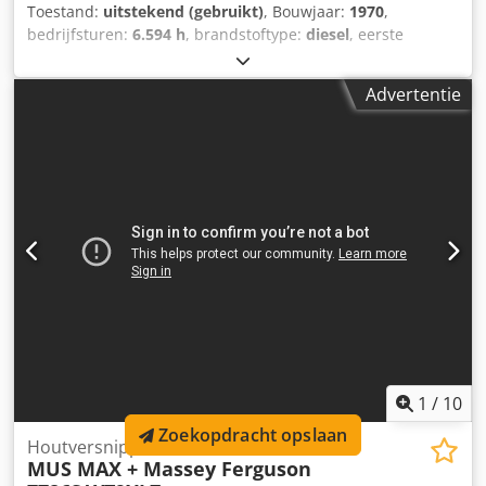
Toestand:
uitstekend (gebruikt)
, Bouwjaar:
1970
,
bedrijfsturen:
6.594 h
, brandstoftype:
diesel
, eerste
registratie:
08/1970
, kleur:
rood
, GOEDE WERKSTAAT MET
PAPIEREN Crsdeymtgiopfx Am Eof = Verdere informatie =
Advertentie
Toegestane totaalgewicht: 654.926 kg Technische staat:
zeer goed Optische staat: zeer goed Neem contact op met
Thierry Leemans voor meer informatie.
1
/
10
Zoekopdracht opslaan
Houtversnipperaar
MUS MAX + Massey Ferguson