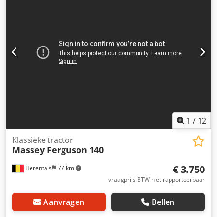
1
/
12
Klassieke tractor
Massey Ferguson
140
€ 3.750
Herentals
77 km
vraagprijs BTW niet rapporteerbaar
Aanvragen
Bellen