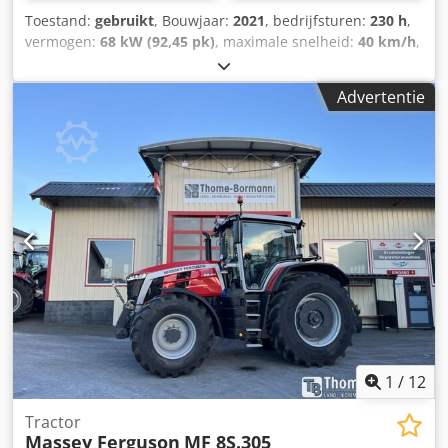
Toestand:
gebruikt
, Bouwjaar:
2021
, bedrijfsturen:
230 h
,
vermogen:
68 kW (92,45 pk)
, maximale snelheid:
40 km/h
,
voorbandmaat:
380/70 R24 | 0%
, achterbandmaat:
480/70
R34 | 0%
, bandenmaten:
480/70 R34
, Banden (voor):
Advertentie
380/70 R24, banden (achter): 480/70 R34, draaiuren: 230,
eerste registratie: 15-12-2023. Machine met eerste
registratie: 12-2023. Draaiuren: ca. 230.
Standaarduitvoering/technische gegevens: Motor,
nominaal vermogen (ISO): 68/92 kW/pk, maximaal
vermogen: 70/95 kW/pk bij 2000 tpm, maximaal koppel:
355 Nm bij 1600 tpm. Fabrikant/type: Agco Power / AP 33
AWIC. Milieuvriendelijke motor, 3 cilinders / 3,3 l, Stage V,
DOC&SCR, AdBlue-tank met 15 liter, zonder
uitlaatgasrecirculatie, zonder roetfilter. Verticale uitlaat:
aan de rechterkant, voor de A-stijl van de cabine.
Brandstoftankinhoud: 120 liter. Transmissie: 12/12
versnellingen. Csdpfx Aszpcuyem Eerf
1
/
12
Tractor
Massey Ferguson
MF 8S.305