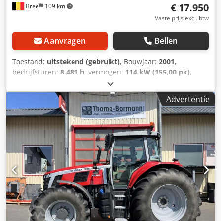
€ 17.950
Bree
109 km
Vaste prijs excl. btw
Aanvragen
Bellen
Toestand:
uitstekend (gebruikt)
, Bouwjaar:
2001
,
bedrijfsturen:
8.481 h
, vermogen:
114 kW (155,00 pk)
,
motorfabrikant:
Perkins
, brandstoftype:
diesel
, eerste
registratie:
05/2001
, kleur:
overig
, Uitrusting:
Advertentie
airconditioning
, = Aanvullende opties en accessoires = - 1
Brandstoftank - ABS - Armsteun - Dikke assen - Hydrauliek
- Naafreductie - PTO - Sper = Meer informatie = Algemene
informatie Cabine: dag Technische informatie Koppel: 663
Nm Aantal cilinders: 6 Motorinhoud: 5.998 cc Aandrijving
Aandrijving: Wiel Motor type: Perkins 1006-60TWG
Transmissie Transmissie: 32 versnellingen Credszph R
Topfx Am Ejf Asconfiguratie Bandenprofiel: 70% Remmen:
schijfremmen Vooras: Differentieelslot; Meesturend
Achteras: Dubbellucht; Differentieelslot Gewichten Ledig
gewicht: 6.700 kg Laadvermogen: 3.800 kg GVW: 10.500 kg
Functioneel Snelwisselsysteem: Ja Staat Technische staat: