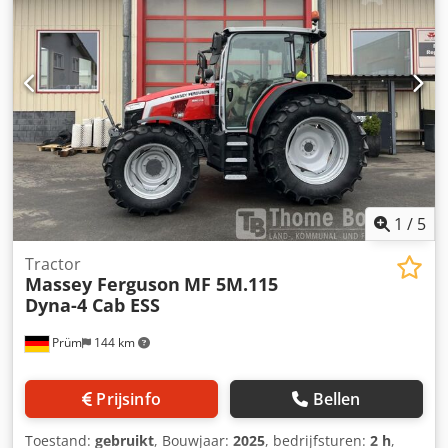
achter, ca. 80% * * Ik stuur u graag een video via
WhatsApp * WhatsApp: * Contact Pools, ????? ?????: Codsy
Ubguepfx Am Eorf * Verkoop alleen aan handelaren,
zonder garantie, alle gegevens onder voorbehoud,
tussentijdse verkoop voorbehouden
1
/
5
Tractor
Massey Ferguson
MF 5M.115
Dyna-4 Cab ESS
Prüm
144 km
Prijsinfo
Bellen
Toestand:
gebruikt
, Bouwjaar:
2025
, bedrijfsturen:
2 h
,