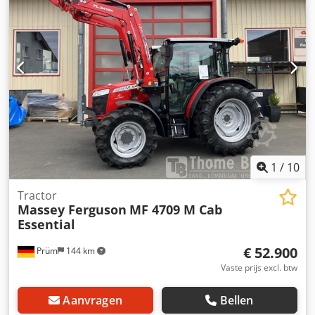
17.12.2024. Prijs: 175.900,00 euro (exclusief btw).
Standaarduitrusting/technische gegevens: MOTOR: Max.
vermogen: 180/245 kW/pk (ISO 14396) Max. koppel: 1100
Nm Maximaal vermogen met vermogensbeheer: 194/265
kW/pk Maximaal koppel met vermogensbeheer: 1178 Nm 6
cilinders, 7,4 liter AGCO Power - 74 LFNT-5D, CR, 4V
Emissienorm (DOC+SC+SCR) zonder uitlaatgasrecirculatie,
fase 5 Elektronische motorbesturing met Vistronic-
ventilatorregeling Motortoerentalgeheugen Powercore
motorluchtfilter met voorfilter voor grof vuil EasyCare
koelerpakket Crjdpfjvv Dp Nsx Am Esf Extra
brandstofforfilter met waterafscheider 500 liter
1
/
10
brandstoftank
Tractor
Massey Ferguson
MF 4709 M Cab
Essential
€ 52.900
Prüm
144 km
Vaste prijs excl. btw
Aanvragen
Bellen