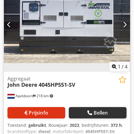
1
/
4
Aggregaat
John Deere
4045HP551-SV
Apeldoorn
218 km
Prijsinfo
Bellen
Toestand:
gebruikt
, Bouwjaar:
2022
, bedrijfsturen:
372 h
,
brandstoftype:
diesel
, motorfabrikant:
4045HP551-SV
,