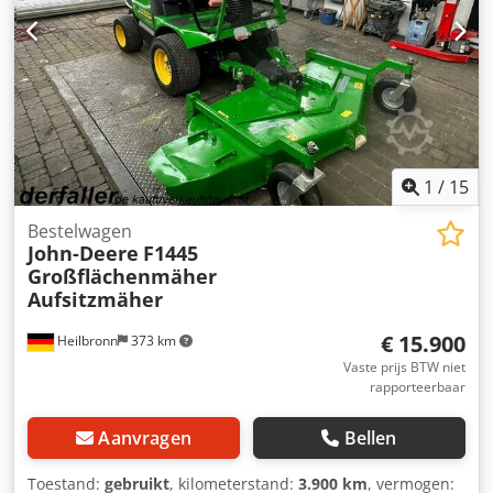
1
/
15
Bestelwagen
John-Deere
F1445
Großflächenmäher
Aufsitzmäher
€ 15.900
Heilbronn
373 km
Vaste prijs BTW niet
rapporteerbaar
Aanvragen
Bellen
Toestand:
gebruikt
, kilometerstand:
3.900 km
, vermogen: