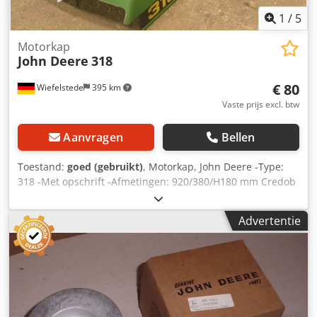
1
/
5
Motorkap
John Deere
318
€ 80
Wiefelstede
395 km
Vaste prijs excl. btw
Aanvragen
Bellen
Toestand:
goed (gebruikt)
, Motorkap, John Deere -Type:
318 -Met opschrift -Afmetingen: 920/380/H180 mm Credob
A St Ajpfx Ab Sef -Gewicht: 2 kg
Advertentie