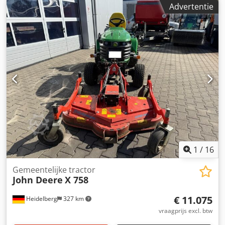
Advertentie
01/2014
, Uitrusting:
airconditioning, cabine, hydraulica,
voorste aftakas
, John Deere 1585 grasmaaier met 900 l
opvangbak, straattoelating, vierwielaandrijving, 60'
maaidek, extra bedieningsunit aan de voorzijde,
airconditioning. Crjdpfx Ajy Uh E Djb Sjf
1
/
16
Gemeentelijke tractor
John Deere
X 758
€ 11.075
Heidelberg
327 km
vraagprijs excl. btw