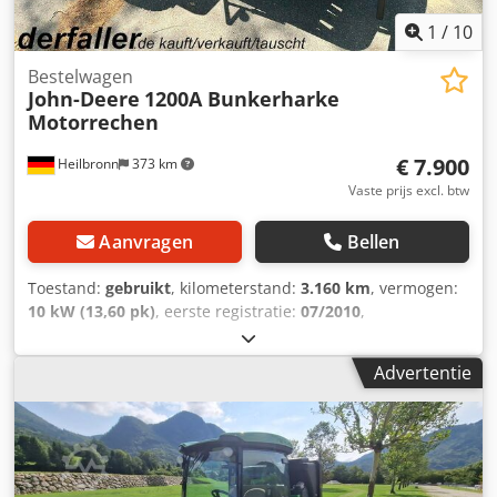
1
/
10
Bestelwagen
John-Deere
1200A Bunkerharke
Motorrechen
€ 7.900
Heilbronn
373 km
Vaste prijs excl. btw
Aanvragen
Bellen
Toestand:
gebruikt
, kilometerstand:
3.160 km
, vermogen:
10 kW (13,60 pk)
, eerste registratie:
07/2010
,
brandstoftype:
benzine
, kleur:
groen
, soort overbrenging:
automatisch
, ophanging:
overig
, aantal zitplaatsen:
1
,
Advertentie
bedrijfsturen:
3.160 h
, Benzine, automaat, 1 zitplaats, 10,1
kW, 401 cm³, bouwjaar ca. 2010, 3.160 bedrijfsuren. VOOR
ONS ZIJN DE STAAT EN HET GEVOEL BESLISSEND, DE PRIJS
IS VAN ONDERGESCHIKT BELANG. Voor verdere vragen
kunt u contact opnemen met de heer Faller via het