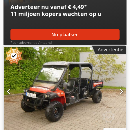
Duits, Engels, Spaans, Pools, Oekraïens, Russisch,
Adverteer nu vanaf € 4,49
*
Bulgaars. ----.
11 miljoen kopers
wachten op u
Nu plaatsen
*per advertentie / maand
Advertentie