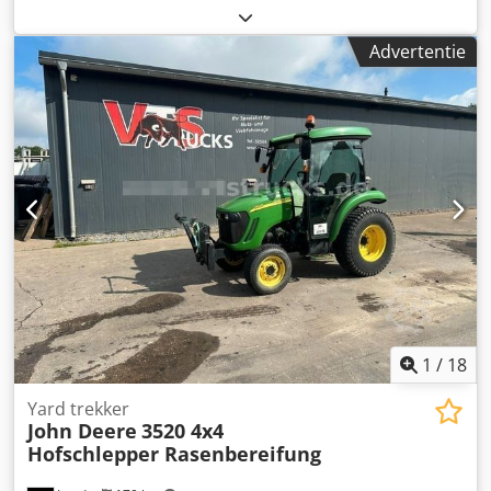
Toepassingsgebied: Bouw Leeggewicht: 2.960 kg
Generatorvermogen: 110 kVA Laadruimtematen: 3640 x
Advertentie
1200 x 2295 cm Watertankinhoud: 1.100 l Neem contact op
met de verkoopafdeling voor meer informatie. Meer dan 85
jaar verkoopervaring in Nederland. Een deskundig team
dat op zoek gaat naar oplossingen op maat voor uw
behoeften. Cjdpfx Aowgvq Ejb Ssrf 1.000 bedrijfsuren of 1
jaar garantie: optimale zekerheid. 24/7 bereikbaar. Snelle
service. Grote voorraad, direct leverbaar.
1
/
18
Yard trekker
John Deere
3520 4x4
Hofschlepper Rasenbereifung