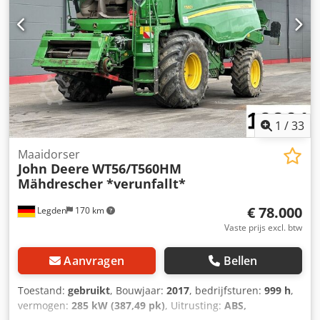
1
/
33
Maaidorser
John Deere
WT56/T560HM
Mähdrescher *verunfallt*
€ 78.000
Legden
170 km
Vaste prijs excl. btw
Aanvragen
Bellen
Toestand:
gebruikt
, Bouwjaar:
2017
, bedrijfsturen:
999 h
,
vermogen:
285 kW (387,49 pk)
, Uitrusting:
ABS,