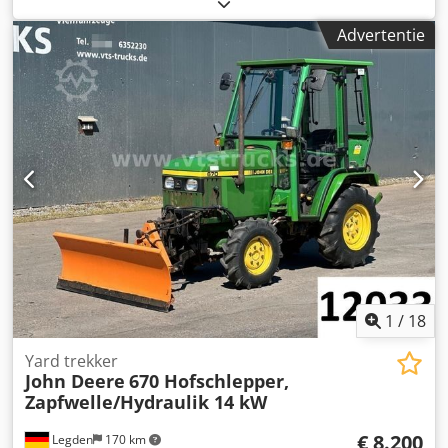
airconditioning, cabine, fronthef, standkachel,
vierwielaandrijving
, De bedrijfsuren zijn niet afleesbaar.
Advertentie
Voertuig is niet rijklaar! * John Deere besturingssysteem
met telematica * Automatische airconditioning *
Handsfree systeem * Achteruitrijcamera met extern
scherm Csdpfx Abjzrkpqe Sorf * 2 zitplaatsen ----
Voertuignummer 12301 -----Fouten en tussenverkoop
voorbehouden
1
/
18
Yard trekker
John Deere
670 Hofschlepper,
Zapfwelle/Hydraulik 14 kW
€ 8.200
Legden
170 km