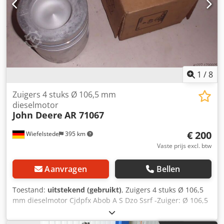
1
/
8
Zuigers 4 stuks Ø 106,5 mm
dieselmotor
John Deere
AR 71067
€ 200
Wiefelstede
395 km
Vaste prijs excl. btw
Aanvragen
Bellen
Toestand:
uitstekend (gebruikt)
, Zuigers 4 stuks Ø 106,5
mm dieselmotor Cjdpfx Abob A S Dzo Ssrf -Zuiger: Ø 106,5
mm -Zuigerhoogte: 112 mm -Zuigerpen: Ø 41,278 mm -
Totaalprijs: 4 stuks -Gewicht: 1,4 kg/stuk