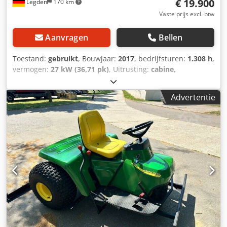
€ 19.900
Legden
170 km
Vaste prijs excl. btw
Aanvragen
Bellen
Toestand:
gebruikt
, Bouwjaar:
2017
, bedrijfsturen:
1.308 h
,
vermogen:
27 kW (36,71 pk)
, Uitrusting:
cabine,
vierwielaandrijving
, * Fronthefinrichting *
Vierwielaandrijving * Gazongrondbanden * 1308 uur ----
Advertentie
Intern voertuignummer 10178-----Fouten en tussentijdse
verkoop voorbehouden WhatsApp-ondersteuning
beschikbaar! Csdpfjxnvgaox Ab Ssrf Heeft u vragen over
het voertuig of wilt u meer informatie, stuur ons gerust
een bericht via WhatsApp. WhatsApp WhatsApp