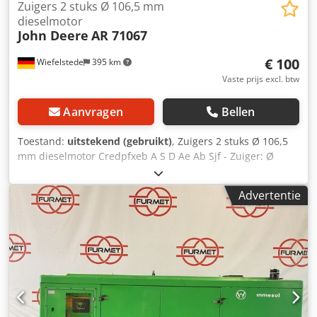
Zuigers 2 stuks Ø 106,5 mm
dieselmotor
John Deere
AR 71067
€ 100
Wiefelstede
395 km
Vaste prijs excl. btw
Aanvragen
Bellen
Toestand:
uitstekend (gebruikt)
, Zuigers 2 stuks Ø 106,5
mm dieselmotor Credpfxeb A S D Ae Ab Sjf - Zuiger: Ø
106,5 mm - Zuurhoogte: 112 mm - Zuigerpen: Ø 41,278 mm
- Complete prijs: 2 stuks - Gewicht: 1,4 kg/stuk
Advertentie