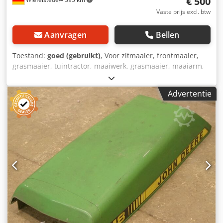
€ 500
Vaste prijs excl. btw
Aanvragen
Bellen
Toestand:
goed (gebruikt)
, Voor zitmaaier, frontmaaier,
grasmaaier, tuintractor, maaiwerk, grasmaaier, maaiarm,
schijvenmaaier -Grasmaaiermessen: 48 stuks Crjdpfx Aeb
A R Uhjb Sef -Types: verschillend -Pakket: compleet -Prijs:
Advertentie
compleet -Gewicht: 120 kg