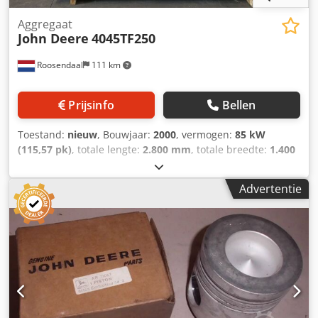
Aggregaat
John Deere
4045TF250
Roosendaal
111 km
Prijsinfo
Bellen
Toestand:
nieuw
, Bouwjaar:
2000
, vermogen:
85 kW
(115,57 pk)
, totale lengte:
2.800 mm
, totale breedte:
1.400
mm
, totale hoogte:
1.850 mm
, Electrical output in KVA: 80
KVA Approx. weight in kg: 1230 Cedpfx Aezhigteb Ssrf
Advertentie