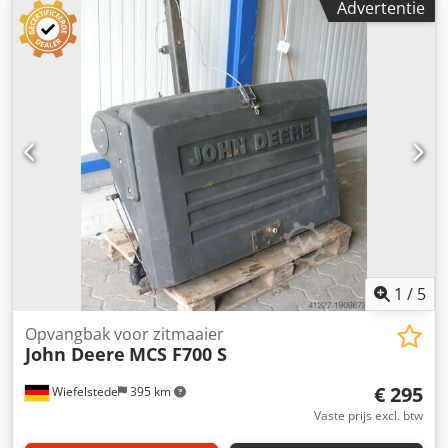
Advertentie
1
/
5
Opvangbak voor zitmaaier
John Deere
MCS F700 S
€ 295
Wiefelstede
395 km
Vaste prijs excl. btw