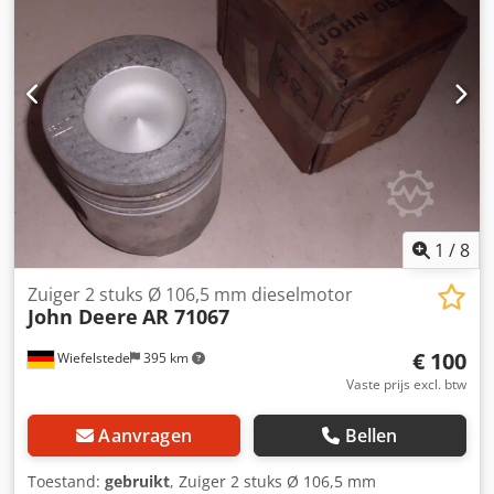
1
/
8
Zuiger 2 stuks Ø 106,5 mm dieselmotor
John Deere
AR 71067
€ 100
Wiefelstede
395 km
Vaste prijs excl. btw
Aanvragen
Bellen
Toestand:
gebruikt
, Zuiger 2 stuks Ø 106,5 mm