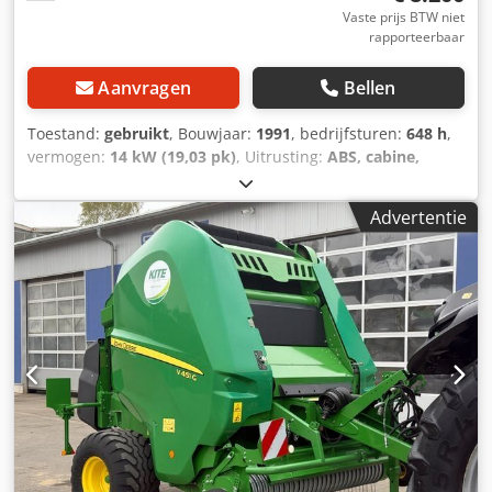
Vaste prijs BTW niet
rapporteerbaar
Aanvragen
Bellen
Toestand:
gebruikt
, Bouwjaar:
1991
, bedrijfsturen:
648 h
,
vermogen:
14 kW (19,03 pk)
, Uitrusting:
ABS, cabine,
fronthef, vierwielaandrijving
, John Deere 670
boerderijtrekker * Traploze achter-aftakas *
Advertentie
Voorhefinrichting * Voorhydrauliek * Achterhefinrichting *
Schakelbare vierwielaandrijving * Draaibare
sneeuwschuiver Technische gegevens: * Motor: Yanmar 3-
cilinder diesel * Vermogen: 14,4 kW * Cilinderinhoud: 0,9 l
* Gewicht: ca. 843 kg * Maximumsnelheid: ca. 16,7 km/u *
Voorbanden: 6-12 * Achterbanden: 9.5-16 * Afmetingen
(lengte): ca. 2,76 m Bijzonderheden: Csdpfxsy Skl Uo Ab
Ssrf * Compacte constructie * Zuige en duurzame Yanmar-
motor * Veelzijdig inzetbaar (boerderij, stal, groene
gebieden) ----Voertuignummer: 12033----Fouten en
voorafgaande verkoop voorbehouden----Reclame en
diverse teksten zijn digitaal verwijderd.-----Wij staan u