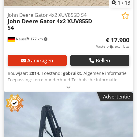
1
/
13
John Deere Gator 4x2 XUV855D S4
John Deere
Gator 4x2 XUV855D
S4
€ 17.900
Neuss
177 km
Vaste prijs excl. btw
Aanvragen
Bellen
Bouwjaar:
2014
, Toestand:
gebruikt
, Algemene informatie
Toepassing: terreinonderhoud Technische informatie
Vermogen: 15 kW (21 pk) Brandstoftype: diesel Aandrijving:
wiel Maximumsnelheid: 40 km/u Ledig gewicht: 946 kg
Advertentie
Staat Algemene staat: goed Technische staat: goed Visuele
staat: goed Crjdpfx Abjzktnas Sef Overige informatie Neem
contact op met Christian Theißen voor meer informatie.
Fabrikant: John Deere Type: Gator 4x2 XUV855D S4
Bouwjaar: 2014 Producttype: gebruikt Gegevens: Lengte:
390 cm Breedte: 157 cm Hoogte: 190 cm Aantal zitplaatsen: