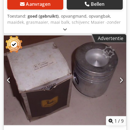
Aanvragen
Bellen
Toestand:
goed (gebruikt)
, opvangmand, opvangbak,
maaidek, grasmaaier, maai balk, schijvenc Maaier -zonder
ventilator -voor zij-uitworp -afmetingen: 1500/800/H1400
mm Csdpfxjb Ig Uus Ab Sorf -gewicht: 100 kg
Advertentie
1
/
9