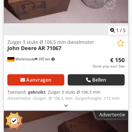
1
/
5
Zuiger 3 stuks Ø 106,5 mm dieselmotor
John Deere
AR 71067
€ 150
Wiefelstede
395 km
Vaste prijs excl. btw
Aanvragen
Bellen
Toestand:
gebruikt
, Zuiger 3 stuks Ø 106,5 mm
dieselmotor -Zuiger: Ø 106,5 mm -Zuigerhoogte: 112 mm
Crodpfx Aob A S Dyob Sjf -Zuigerpin: Ø 41.278 mm -
Volledige prijs: 3 stuks -gewicht: 1,4 kg/stuk
Advertentie