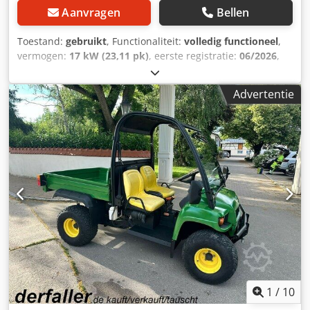
Aanvragen
Bellen
Toestand:
gebruikt
, Functionaliteit:
volledig functioneel
,
vermogen:
17 kW (23,11 pk)
, eerste registratie:
06/2026
,
brandstoftype:
diesel
, kleur:
groen
, brandstof:
diesel
,
Uitrusting:
autoregistratie, hydraulica
, X 758 John Deere
Advertentie
X758 Motor: 3-cilinder dieselmotor, ca. 993 cm³
cilinderinhoud, 23 pk / 17 kW. Aandrijving: Permanente
vierwielaandrijving (AWD/4WD), hydraulisch. Transmissie:
Hydrostatisch, 2-pedaalbediening (Twin Touch).
Stuurinrichting: Hydraulische stuurbekrachtiging.
Frontaftakas Achteraftakas Tankinhoud: ca. 20 liter
Aanhanglast: Tot 544 kg Draaicirkel: ca. 63,5 cm (25 inch).
Inclusief: Maaidek Wiedenmann RMR 130 H Bouwjaar:
2015 Veegmachine ecotech 0SGK-130 Bouwjaar: 2015
Zoutstrooier ecotech Bouwjaar: 2015 Wijzigingen,
typefouten, vergissingen en tussentijdse verkoop
voorbehouden. Alle gegevens zijn zonder garantie. Crjdpfx
Aozdtkzjb Sof Verkoop vindt plaats onder uitsluiting van
elke garantie of waarborg.
1
/
10