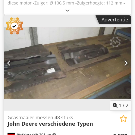
dieselmotor -Zuiger: Ø 106,5 mm -Zuigerhoogte: 112 mm -
Zuigerpin: Ø 41.278 mm Cjdpfxjb A S Dxo Ab Serf -
Volledige prijs: 2 stuks -gewicht: 1,4 kg/stuk
Advertentie
1
/
2
Grasmaaier messen 48 stuks
John Deere
verschiedene Typen
Wiefelstede
395 km