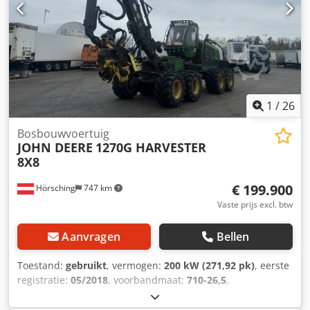
4 Type aandrijving: diesel, 21 pk Afmetingen laadbak (L x
B): 114 x 132 cm Nuttig laadvermogen: 635 kg
Trekvermogen: 680 kg Maximumsnelheid: 40 km/u
Toelating voor openbare weg: ja Ledig gewicht: 946 kg
Toelaatbaar totaalgewicht: 1.581 kg Bijzonderheden:
vierwielaandrijving, sperdifferentieel, laadbak met
kantelfunctie.
1
/
26
Bosbouwvoertuig
JOHN DEERE
1270G HARVESTER
8X8
€ 199.900
Hörsching
747 km
Vaste prijs excl. btw
Aanvragen
Bellen
Toestand:
gebruikt
, vermogen:
200 kW (271,92 pk)
, eerste
registratie:
05/2018
, voorbandmaat:
710-26,5
,
achterbandmaat:
710-26,5
, kilometerstand:
11.870 km
,
asconfiguratie:
3 assen
, aantal zitplaatsen:
1
, Uitrusting: