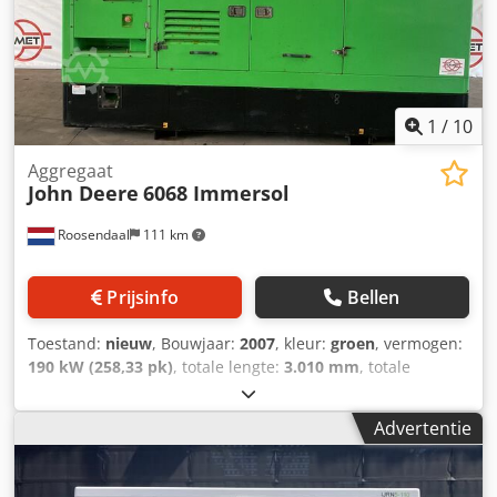
1
/
10
Aggregaat
John Deere
6068 Immersol
Roosendaal
111 km
Prijsinfo
Bellen
Toestand:
nieuw
, Bouwjaar:
2007
, kleur:
groen
, vermogen:
190 kW (258,33 pk)
, totale lengte:
3.010 mm
, totale
breedte:
1.600 mm
, totale hoogte:
2.000 mm
, Ledig
gewicht: 15.400 kg Csdpsy Snxlofx Ab Sjrf
Advertentie
Generatorvermogen: 180 kVA Electrical output in KVA: 180
KVA Approx. weight in kg: 15400kg