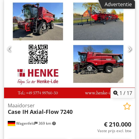
Bouwjaar: 1988. Voorste hefinrichting. Dwedpfxjzdmuto
Advertentie
Amlja Voorste aftakas. 30 km/u versnellingsbak. Prijs: €
24.500,00 (exclusief BTW). Locatie: null
1
/
17
Maaidorser
Case IH
Axial-Flow 7240
€ 210.000
Wagenfeld
369 km
Vaste prijs excl. btw