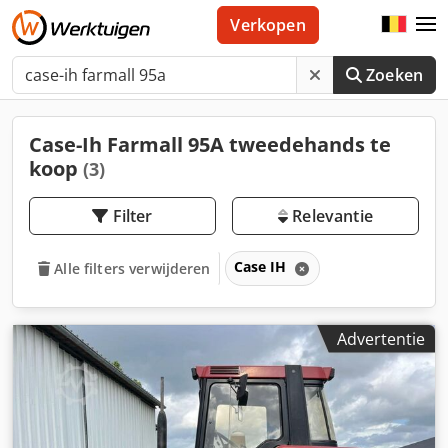
Verkopen
Zoeken
Case-Ih Farmall 95A tweedehands te
koop
(3)
Filter
Relevantie
Case IH
Alle filters verwijderen
Advertentie