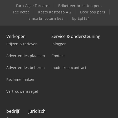
Faro Gage Faroarm
Briketteer briketten pers
Case-Ih Farmall 95U
Tec Rotec
Kasto Kastossb A 2
Doorloop pers
Emco Emcoturn E65
Ep Epl154
Case-Ih Farmall 95U Pro
Verkopen
Service & ondersteuning
Prijzen & tarieven
Inloggen
Advertenties plaatsen
Contact
Advertenties beheren
model koopcontract
Reclame maken
Vertrouwenszegel
bedrijf
Juridisch