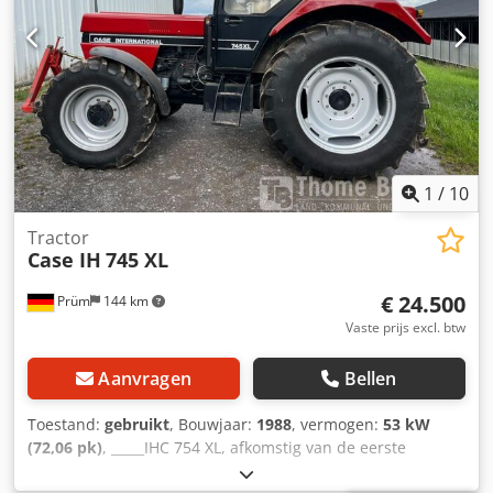
1
/
10
Tractor
Case IH
745 XL
€ 24.500
Prüm
144 km
Vaste prijs excl. btw
Aanvragen
Bellen
Toestand:
gebruikt
, Bouwjaar:
1988
, vermogen:
53 kW
(72,06 pk)
, _____IHC 754 XL, afkomstig van de eerste
eigenaar, in uitstekende staat. Bedrijfstijden: ca. 8.600 uur.