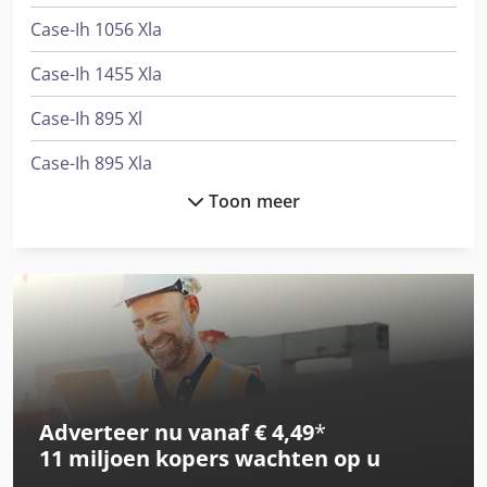
Case-Ih 1056 Xla
Case-Ih 1455 Xla
Case-Ih 895 Xl
Case-Ih 895 Xla
Toon meer
Case-Ih 995 Xla
Case-Ih Farmall 105A
Case-Ih Farmall 105C Ep
Case-Ih Farmall 105U
Case-Ih Farmall 105U Pro
Adverteer nu vanaf € 4,49
*
Case-Ih Farmall 115A
11 miljoen kopers
wachten op u
Case-Ih Farmall 115U