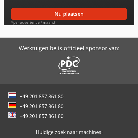
Case-Ih Farmall 115U Pro
Nu plaatsen
Case-Ih Farmall 55A
*per advertentie / maand
Case-Ih Farmall 55A 2Wd
Case-Ih Farmall 55C
Werktuigen.be is officieel sponsor van:
Case-Ih Farmall 65A
Case-Ih Farmall 65C
Case-Ih Farmall 75A
+49 201 857 861 80
Case-Ih Farmall 75C
+49 201 857 861 80
Case-Ih Farmall 85A
+49 201 857 861 80
Case-Ih Farmall 85C Ep
Huidige zoek naar machines:
Case-Ih Farmall 95C Ep