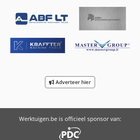
en uitgerust met meeloopsteady en losse kop. Extra
uitrusting: - Centerpunten, - Bekkensets, - Klembekken,
Dcsdpsxcbktjfx Ah Dok - 3-klauwplaat, De machinevideo
van de fabriekslocatie delen wij graag op aanvraag. De
machine verkeert in een goed onderhouden staat. Zie de
aanbieding voor verdere technische details.
Adverteer hier
Werktuigen.be is officieel sponsor van: