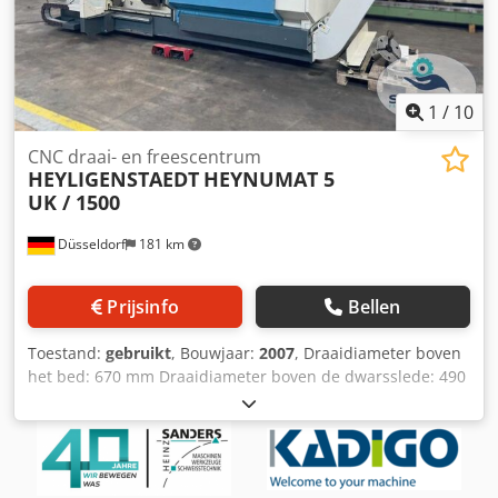
productielijnen of uw bedrijf verkopen, neem dan contact
met ons op. Meer aanbiedingen vindt u op onze website.
Bezichtigen is mogelijk na afspraak. Dodpfx Ahsyqwa Ue
Dock Wij verwelkomen u graag. Uw Markus Hirsch Team
1
/
10
CNC draai- en freescentrum
HEYLIGENSTAEDT
HEYNUMAT 5
UK / 1500
Düsseldorf
181 km
Prijsinfo
Bellen
Toestand:
gebruikt
, Bouwjaar:
2007
, Draaidiameter boven
het bed: 670 mm Draaidiameter boven de dwarsslede: 490
mm Max. draaidiameter: 490 mm Besturing: SIEMENS 840
D Hoofdasdoorlaat: 115 mm Buitendiameter van de spil in
het voorste lager: 160 mm CNC draai- en freescentrum |
HEYLIGENSTAEDT - HEYNUMAT 5 UK / 1500 met
revolverkop, geschikt voor aangedreven gereedschappen