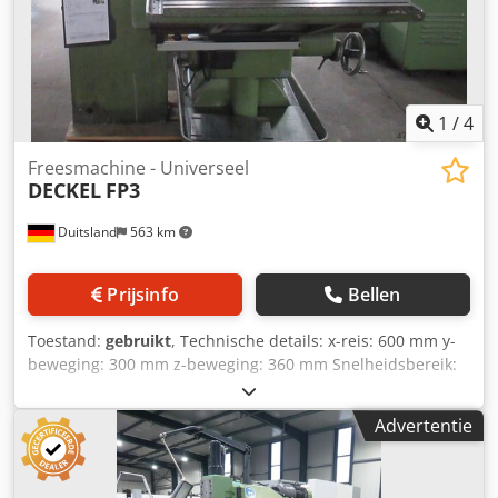
1
/
4
Freesmachine - Universeel
DECKEL
FP3
Duitsland
563 km
Prijsinfo
Bellen
Toestand:
gebruikt
, Technische details: x-reis: 600 mm y-
beweging: 300 mm z-beweging: 360 mm Snelheidsbereik:
max. horiz. 40-2000 tpm Spindelmontage: verticaal /
horizontaal SK 40/ SK40 Snelheidsbereik: max. 40 - 2000
Advertentie
tpm Voeding: 2-3600 mm/min Dcjdpfou U E T Iox Ah Djk
Spilverplaatsing: 80 mm Tafelafmetingen: 810 x 420 mm
Totaal benodigd vermogen: 3 kVA Machinegewicht ca.: