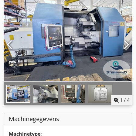
1
/
4
Machinegegevens
Machinetype: