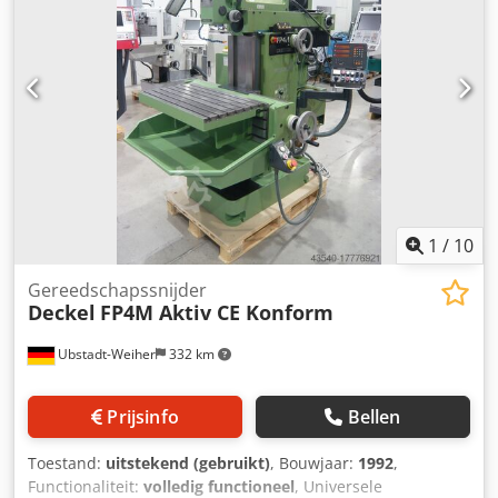
1300 kg Afmetingen van de machine ca. LxBxH: 1,8 x 1,35 x
1,95 m Freesmachine met sleufkop Slaglengte 32-80 mm
met 10 x dubbele slagen, 24-285 slagen/min Heidenhain 3-
assige displays *
1
/
10
Gereedschapssnijder
Deckel
FP4M Aktiv CE Konform
Ubstadt-Weiher
332 km
Prijsinfo
Bellen
Toestand:
uitstekend (gebruikt)
, Bouwjaar:
1992
,
Functionaliteit:
volledig functioneel
, Universele