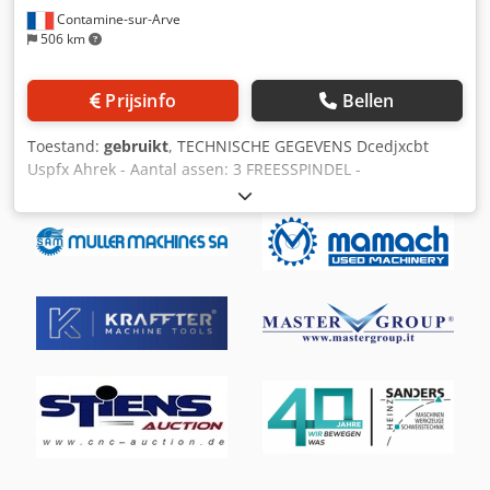
Contamine-sur-Arve
506 km
Prijsinfo
Bellen
Toestand:
gebruikt
, TECHNISCHE GEGEVENS Dcedjxcbt
Uspfx Ahrek - Aantal assen: 3 FREESSPINDEL -
Gereedschapopname: BBT 30 (Big-Plus) -
Spindelmotorvermogen: 12 [kW] - Toerental spindel:
10.000 [omw/min] LINEAIRE ASSEN - Verplaatsing X/Y/Z-
assen: 500/400/330 [mm] - Snelle verplaatsingssnelheid
(X/Y/Z): 54 [m/min] GEREEDSCHAPWISSELAAR - Type
gereedschapswisselaar: Paraplu - Aantal gereedschappen
in magazijn: 21 TAFEL - Tafelmaten: 650 x 400 [mm] - Max.
tafelbelasting: 300 [kg] - Afstand tafel tot spindelneus: 250-
580 [mm] ELEKTRISCHE VOEDING - Voedingsspanning: 380
[V] GEWICHT EN AFMETINGEN - Benodigde ruimte: 1565 x
2027 [mm] - Machinehoogte: 2346 [mm] - Machinegewicht:
2000 [kg] TOEBEHOREN - Besturing: Fanuc 31i model B5 -
Gesynchroniseerd draadsnijden - 3-kleuren statuslamp -