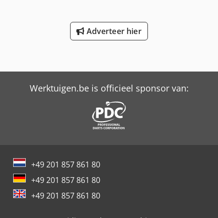
Koelvloeistoftank * met hogedrukpomp: 15 [bar] - Interne
koelvloeistoftoevoer (IKZ) - Spaanafvoersysteem: rechts
(DROITE) - Gereedschap meetsonde: BLUM Z NANO
Adverteer hier
Werktuigen.be is officieel sponsor van:
+49 201 857 861 80
+49 201 857 861 80
+49 201 857 861 80