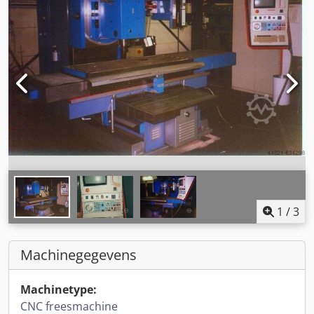
1
/
3
Machinegegevens
Machinetype:
CNC freesmachine