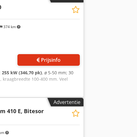
0
374 km
Vraag meer foto's aan
Prijsinfo
:
255 kW (346,70 pk)
, ø 5-50 mm; 30
 kraagbreedte 100-400 mm. Veel
Advertentie
m 410 E, Bitesor
 km