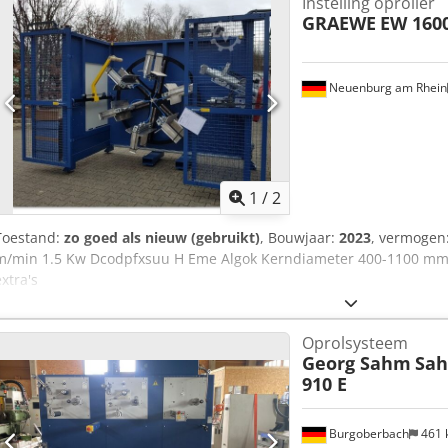
Instelling oproller
GRAEWE
EW 160
Neuenburg am Rhein
1
/
2
Toestand:
zo goed als nieuw (gebruikt)
, Bouwjaar:
2023
, vermogen
m/min 1.5 Kw Dcodpfxsuu H Eme Algok Kerndiameter 400-1100 mm,
extra's
Oprolsysteem
Georg Sahm
Sah
910 E
Burgoberbach
461