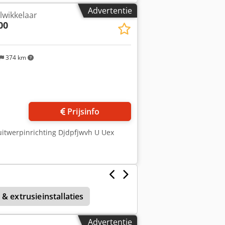
Advertentie
lwikkelaar
00
374 km
Prijsinfo
, uitwerpinrichting Djdpfjwvh U Uex
& extrusieinstallaties
Advertentie