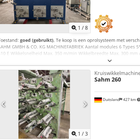
1
/
8
Toestand:
goed (gebruikt)
, Te koop is een oprolsysteem met vers
SAHM GMBH & CO. KG MACHINEFABRIEK Aantal modules 6 Types 5* 
410 E Wikkelsnelheid Max. 350 m/min Wikkelbreedte Max. 300 mm 
3-etage Diameter spoel Max. 355 mm Draadspanning 100 tot 1250 c
910 E Productiejaar 2015 Afwikkelsnelheid 70 tot 200 m/min Dwarsl
Kruiswikkelmachin
mm Frequentiegeregelde aandrijving Frame 3-etage = 9 afwikkelee
Sahm
260
Gewicht van afgerolde bundels Max. 12 kg Buisbinnendiameter van
Pakketdiameter van afgerolde bundels Max. 320 mm Prijzen plus bt
afspraak. Neem contact met ons op, ons team helpt je graag verder. I
van machines AANKOOP / VERKOOP VAN PRODUCTIE- & METAALBE
Duitsland
427 km
hoogwaardige maar goedkope metaalbewerkingsmachine nodig voor 
verkopen? Djdpfx Aslz Snnjlgjck Voor meer informatie of contactmo
website.
1
/
3