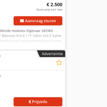
€ 2.500
Vaste prijs excl. btw
Aanvraag sturen
chillende modules Eigenaar GEORG
Bitensor 910 E / 1* Sahm 410 E Sahm
Aandrijving Frequentiegestuurd Frame
N Legsysteem Elektronisch Bitensor
engte van afgerolde pakjes Max. 300
Advertentie
e
nheden Garen spanning 50 tot 400 cN
 afgerolde bundels 75 tot 94 mm
w S2qax Bezichtiging mogelijk op
nruil of ruil mogelijk! In- en verkoop
WERKINGSMACHINES ETC. Heb je een
je productie? Of wilt u de uwe
gelijkheden kunt u terecht op onze
Prijsinfo