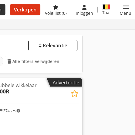
n
Verkopen
Taal
Volglijst
(0)
Inloggen
Menu
Relevantie
Alle filters verwijderen
Advertentie
bbele wikkelaar
00R
374 km