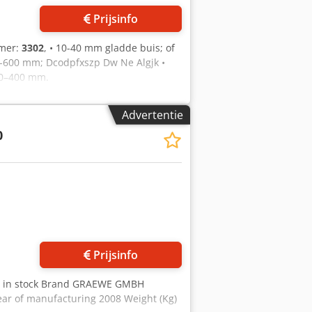
Prijsinfo
mmer:
3302
, • 10-40 mm gladde buis; of
-600 mm; Dcodpfxszp Dw Ne Algjk •
00–400 mm.
Advertentie
0
Prijsinfo
es in stock Brand GRAEWE GMBH
ar of manufacturing 2008 Weight (Kg)