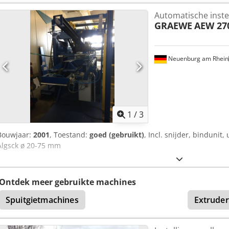
Automatische inste
GRAEWE
AEW 27
Neuenburg am Rhein
1
/
3
Bouwjaar:
2001
, Toestand:
goed (gebruikt)
, Incl. snijder, bindunit
Algsck ø 20-75 mm
Ontdek meer gebruikte machines
Spuitgietmachines
Extruder 