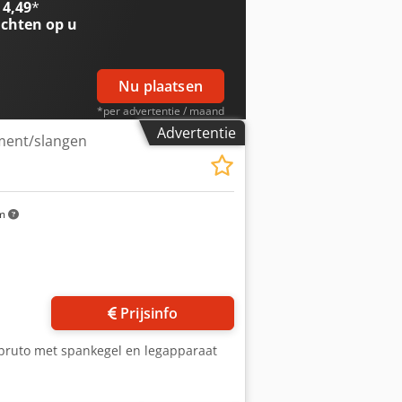
 4,49
*
chten op u
Nu plaatsen
*per advertentie / maand
Advertentie
ament/slangen
km
 foto's aan
Prijsinfo
g bruto met spankegel en legapparaat