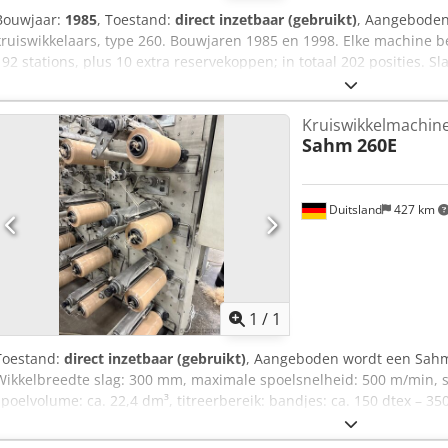
Bouwjaar:
1985
, Toestand:
direct inzetbaar (gebruikt)
, Aangeboden
kruiswikkelaars, type 260. Bouwjaren 1985 en 1998. Elke machine bes
192 stations, plus 10 extra reservekoppen; in totaal 202 posities. Sl
Spandoorn diameter voor kokers: 3 1/4 inch, ca. 82,5 mm. Bezichtig
bevinden zich niet in Europa. Dodpfx Aeyk Hclelgeck
Kruiswikkelmachin
Sahm
260E
Duitsland
427 km
Vraag meer
1
/
1
Toestand:
direct inzetbaar (gebruikt)
, Aangeboden wordt een Sahm 
Wikkelbreedte slag: 300 mm, maximale spoelsnelheid: 500 m/min, 
spoelvolume: ca. 22,4 dm³, titreerbereik: bandjes: ca. 150 dtex – 3
mm – 0,60 mm. Bezichtiging mogelijk na afspraak. Djdpfx Alsyk Hcf