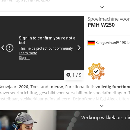
2030 Voltage (V) 400V/50Hz
Spoelmachine voor 
PMH
W250
Königswinter
198 
1
/
5
Bouwjaar:
2026
, Toestand:
nieuw
, Functionaliteit:
volledig function
traverseerinrichting, geschikt voor verschillende spoelafmetingen.
instelbaar, stekkerklaar geïnstalleerd. Dcjdpfxodv N Egj Algek Uiter
lasdraad en filamenten. MADE in GERMANY
Verkoop wikkelaars di