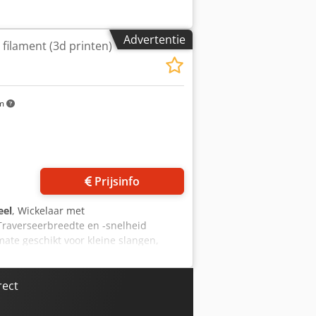
Advertentie
filament (3d printen)
km
Prijsinfo
eel
, Wickelaar met
 Traverseerbreedte en -snelheid
mate geschikt voor kleine slangen,
rect