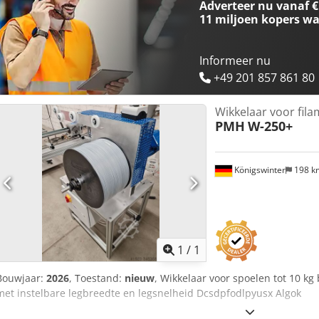
Adverteer nu vanaf €
11 miljoen kopers
wa
Informeer nu
+49 201 857 861 80
Wikkelaar voor fil
PMH
W-250+
Königswinter
198 
Vraag meer
1
/
1
Bouwjaar:
2026
, Toestand:
nieuw
, Wikkelaar voor spoelen tot 10 k
met instelbare legbreedte en legsnelheid Dcsdpfodlpyusx Algok