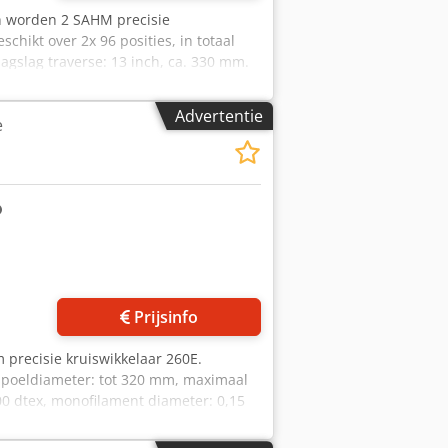
 worden 2 SAHM precisie
chikt over 2x 96 posities, in totaal
aagslag traverse: 13 inch, ca. 330 mm.
ing mogelijk na overleg. De machines
Advertentie
e
 foto's aan
Prijsinfo
precisie kruiswikkelaar 260E.
spoeldiameter: tot 320 mm, maximaal
500 dtex, monofilament diameter: 0,15
ogjck