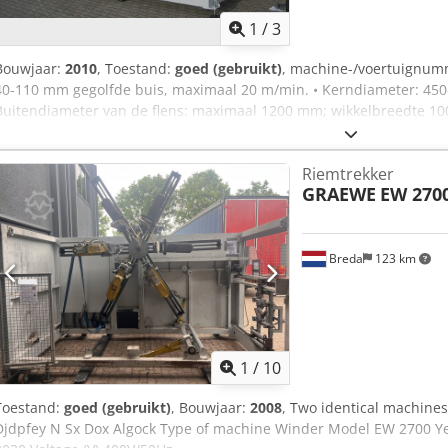
1
/
3
Bouwjaar:
2010
, Toestand:
goed (gebruikt)
, machine-/voertuignu
40-110 mm gegolfde buis, maximaal 20 m/min. • Kerndiameter: 450
Buitendiameter van de flens: maximaal 1200 mm; wikkelbreedte 1
Riemtrekker
GRAEWE
EW 270
Breda
123 km
1
/
10
Toestand:
goed (gebruikt)
, Bouwjaar:
2008
, Two identical machin
Djdpfey N Sx Dox Algock Type of machine Winder Model EW 2700 Ye