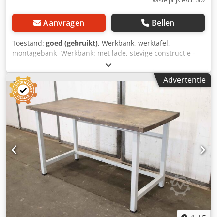
Vaste prijs excl. btw
Aanvragen
Bellen
Toestand:
goed (gebruikt)
, Werkbank, werktafel,
montagebank -Werkbank: met lade, stevige constructie -
breedte: 1500 mm -diepte: 700 mm Dwsdpfxon Hbcco
Ahnoa -Hoogte: 950 mm met rand -Lade: afsluitbaar /
Advertentie
zonder sleutel, -Gewicht: 62 kg