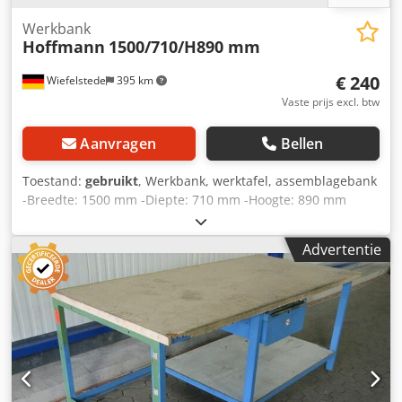
Werkbank
Hoffmann
1500/710/H890 mm
€ 240
Wiefelstede
395 km
Vaste prijs excl. btw
Aanvragen
Bellen
Toestand:
gebruikt
, Werkbank, werktafel, assemblagebank
-Breedte: 1500 mm -Diepte: 710 mm -Hoogte: 890 mm
Dedpfx Ahed R N H Sjnswa -Dik werkblad: 50 mm -Lade: 1 -
Deur: 1 -Laden: 4 -Gewicht: 103 kg
Advertentie