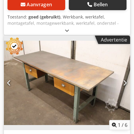
Aanvragen
Bellen
Toestand:
goed (gebruikt)
, Werkbank, werktafel,
montagetafel, montagewerkbank, werktafel, onderstel -
Onderstel: werktafel met buisframe en montageplaten
voor zwenkwielen -Breedte: 1200 mm -Diepte: 800 mm -
Advertentie
Hoogte: 720 mm -Aantal: 1x werkbank aanwezig Dwsdpfx
Ahezru Tmonea -Gewicht: 29 kg
1
/
6