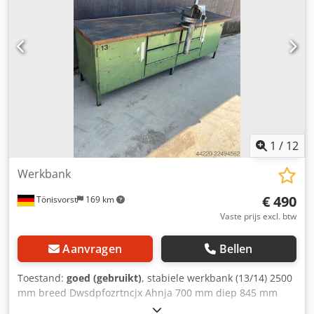
1
/
12
Werkbank
€ 490
Tönisvorst
169 km
Vaste prijs excl. btw
Aanvragen
Bellen
Toestand:
goed (gebruikt)
, stabiele werkbank (13/14) 2500
mm breed Dwsdpfozrtncjx Ahnja 700 mm diep 845 mm
hoog Bankschroef: bekbreedte 150 mm in hoogte