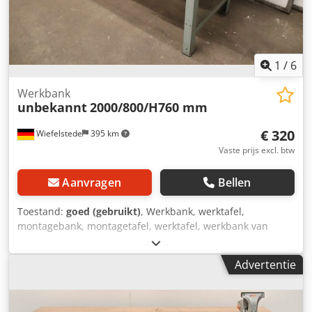
1
/
6
Werkbank
unbekannt
2000/800/H760 mm
€ 320
Wiefelstede
395 km
Vaste prijs excl. btw
Aanvragen
Bellen
Toestand:
goed (gebruikt)
, Werkbank, werktafel,
montagebank, montagetafel, werktafel, werkbank van
hout, werkbank van aluminium Dwjdpfx Ahezrlirenja -
Werkbank: Werkbank met lades / massieve uitvoering, in
Advertentie
hoogte verstelbaar -Breedte: 2000 mm -Diepte: 800 mm -
Hoogte: 760 mm, verstelbaar, zie foto's -Gewicht: 74 kg