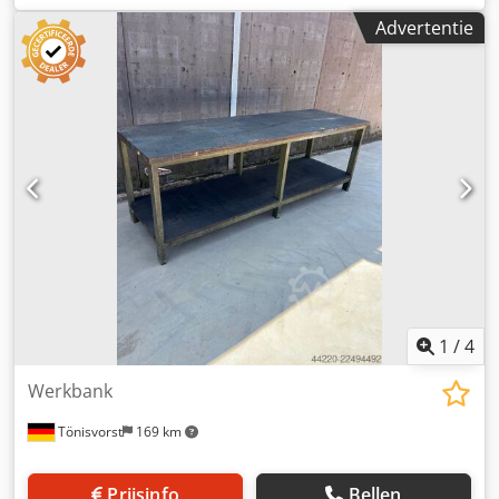
verstelbaar
Advertentie
1
/
4
Werkbank
Tönisvorst
169 km
Prijsinfo
Bellen