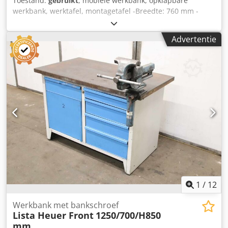
Toestand:
gebruikt
, mobiele werkbank, opklapbare
werkbank, werktafel, montagetafel -Breedte: 760 mm -
Diepte: 695 mm -Hoogte: 840 mm -Aantal: 1x bankschroef -
Maten: 760/695/H840 mm -gewicht: 49 kg Dwedpfxsd A Th
Advertentie
Es Ahnsa
1
/
12
Werkbank met bankschroef
Lista Heuer Front
1250/700/H850
mm