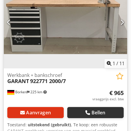
1
/
11
Werkbank + bankschroef
GARANT
922771 2000/7
€ 965
Borken
225 km
vraagprijs excl. btw
Aanvragen
Bellen
Toestand:
uitstekend (gebruikt)
, Te koop: een robuuste
GARANT-werkbank, voorzien van een massief werkblad,