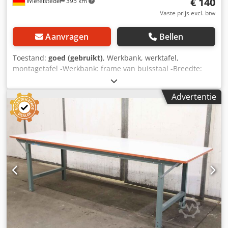
€ 140
Wiefelstede
395 km
Vaste prijs excl. btw
Aanvragen
Bellen
Toestand:
goed (gebruikt)
, Werkbank, werktafel,
montagetafel -Werkbank: frame van buisstaal -Breedte:
1750 mm -Diepte: 800 mm -Hoogte: 750 mm -Aantal: 2
werkbanken beschikbaar -Prijs: per stuk -Gewicht: 36
Advertentie
kg/stuk Dwedpfjthrwvex Ahnea