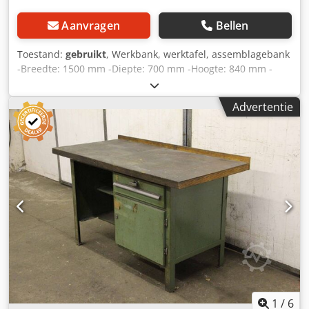
Aanvragen
Bellen
Toestand:
gebruikt
, Werkbank, werktafel, assemblagebank
-Breedte: 1500 mm -Diepte: 700 mm -Hoogte: 840 mm -
Dikte werkblad: 40 mm Dwjdped Rbtrefx Ahnsa -
Vergrendelbare lade: 1 -Gewicht: 74 kg
Advertentie
1
/
6