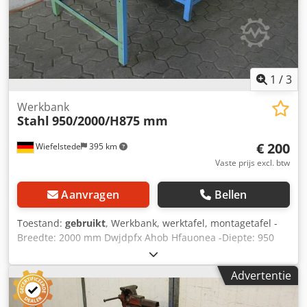
1
/
3
Werkbank
Stahl
950/2000/H875 mm
€ 200
Wiefelstede
395 km
Vaste prijs excl. btw
Aanvragen
Bellen
Toestand:
gebruikt
, Werkbank, werktafel, montagetafel -
Breedte: 2000 mm Dwjdpfx Ahob Hfauonea -Diepte: 950
mm -Hoogte: 875 mm -Aantal: 1x laden -met opbergruimte
voor een gereedschapswagen -gewicht: 108 kg
Advertentie