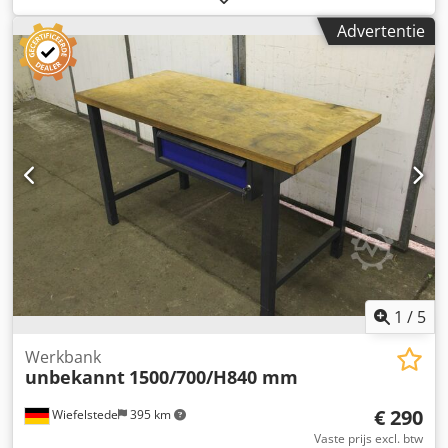
Schappen: 2 Dodpfx Ahsfkt Ilonjwa -Prijs: per stuk -Aantal:
Advertentie
2 stuks -Gewicht: 114 kg/stuk
1
/
5
Werkbank
unbekannt
1500/700/H840 mm
€ 290
Wiefelstede
395 km
Vaste prijs excl. btw