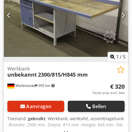
1
/
5
Werkbank
unbekannt
2300/815/H845 mm
€ 320
Wiefelstede
395 km
Vaste prijs excl. btw
Aanvragen
Bellen
Toestand:
gebruikt
, Werkbank, werktafel, assemblagebank
-Breedte: 2300 mm -Diepte: 815 mm -Hoogte: 845 mm -Dik
werkblad: 40 mm -Lade: 1 -Kastdeur afsluitbaar: 1 -