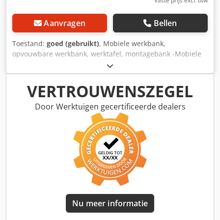
Vaste prijs excl. btw
Aanvragen
Bellen
Toestand:
goed (gebruikt)
, Mobiele werkbank,
opvouwbare werkbank, werktafel, montagebank -Mobiele
werkbank: solide ontwerp -breedte: 1240 mm -diepte: 800
mm -hoogte: 840 mm Dodpfoq Nqxpsx Ahnjwa -gewicht: 56
kg
VERTROUWENSZEGEL
Door Werktuigen gecertificeerde dealers
Nu meer informatie