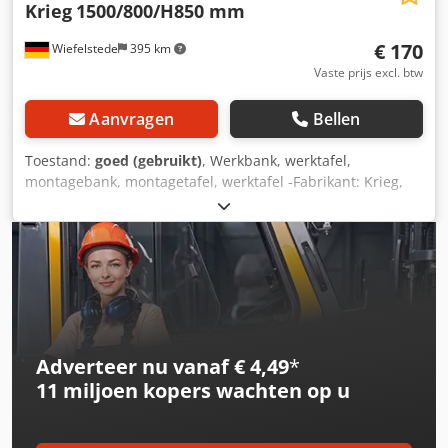
Krieg
1500/800/H850 mm
€ 170
Wiefelstede
395 km
Vaste prijs excl. btw
Aanvragen
Bellen
Toestand:
goed (gebruikt)
, Werkbank, werktafel,
montagebank, montagetafel, werktafel -Fabrikant: Krieg,
werkbank, massieve uitvoering, verrijdbaar -Breedte: 1500
mm -Diepte: 800 mm -Hoogte: 850 mm -Tafelblad: dikte 25
mm -Onderstel: 4 zwenkwielen, waarvan 2 met rem -
Aantal: 5 werkbanken beschikbaar -Prijs: per stuk -
Gewicht: 37 kg/st. Dwodpfxotff Agj Ahnoa
Adverteer nu vanaf € 4,49
*
11 miljoen kopers
wachten op u