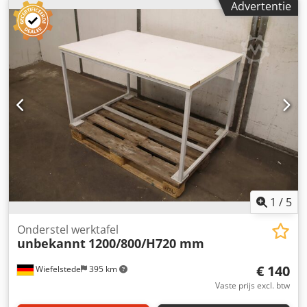
Advertentie
1
/
5
Onderstel werktafel
unbekannt
1200/800/H720 mm
€ 140
Wiefelstede
395 km
Vaste prijs excl. btw