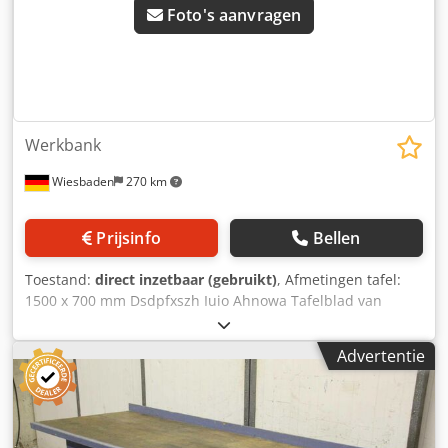
Foto's aanvragen
Werkbank
Wiesbaden
270 km
Prijsinfo
Bellen
Toestand:
direct inzetbaar (gebruikt)
, Afmetingen tafel:
1500 x 700 mm Dsdpfxszh Iuio Ahnowa Tafelblad van
beukenhout: 50 mm Achterzijde voorzien van een opbouw
voor het ophangen van gereedschapshouders
Advertentie
Bankschroef, breedte van de bekken: 125 mm Gewicht: 170
kg