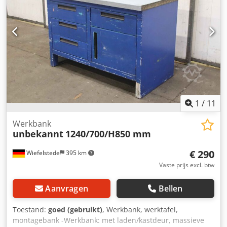
Ikujhnowa -Gewicht: 62 kg
1
/
11
Werkbank
unbekannt
1240/700/H850 mm
€ 290
Wiefelstede
395 km
Vaste prijs excl. btw
Aanvragen
Bellen
Toestand:
goed (gebruikt)
, Werkbank, werktafel,
montagebank -Werkbank: met laden/kastdeur, massieve