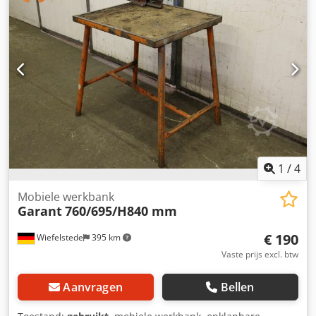
1
/
4
Mobiele werkbank
Garant
760/695/H840 mm
€ 190
Wiefelstede
395 km
Vaste prijs excl. btw
Aanvragen
Bellen