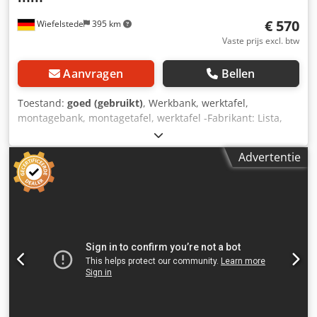
€ 570
Wiefelstede
395 km
Vaste prijs excl. btw
Aanvragen
Bellen
Toestand:
goed (gebruikt)
, Werkbank, werktafel,
montagebank, montagetafel, werktafel -Fabrikant: Lista,
werkbank met bankschroef / robuuste uitvoering met
laden -Werkblad: ca. 1250/700/H850 mm -Laden/kastdeur:
Advertentie
afsluitbaar, zonder sleutel / indeling/hoogte zie foto's -
Bankschroef: Heuer Front, in hoogte verstelbaar en
draaibaar -Spankaken: 180 x 30 mm, spanwijdte 230 mm -
Transportafmeting: 1250/960/H1140 mm -Gewicht: 138 kg
Dedpfx Asxzzmrehnswa