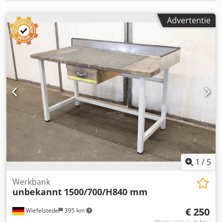
Advertentie
1
/
5
Werkbank
unbekannt
1500/700/H840 mm
€ 250
Wiefelstede
395 km