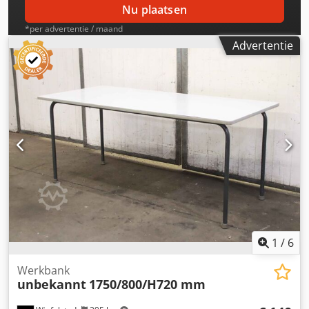
Nu plaatsen
*per advertentie / maand
Advertentie
1
/
6
Werkbank
unbekannt
1750/800/H720 mm