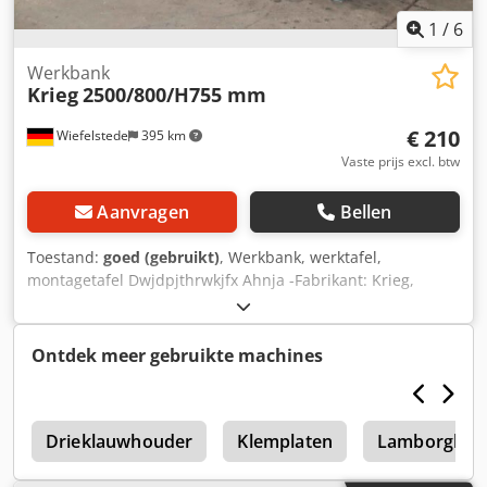
1
/
6
Werkbank
Krieg
2500/800/H755 mm
€ 210
Wiefelstede
395 km
Vaste prijs excl. btw
Aanvragen
Bellen
Toestand:
goed (gebruikt)
, Werkbank, werktafel,
montagetafel Dwjdpjthrwkjfx Ahnja -Fabrikant: Krieg,
werkbank, robuuste constructie -Breedte: 2500 mm -
Diepte: 800 mm -Hoogte: 755 mm -Aantal: 1 werkbank
beschikbaar -Gewicht: 53 kg
Ontdek meer gebruikte machines
e
Drieklauwhouder
Klemplaten
Lamborghini