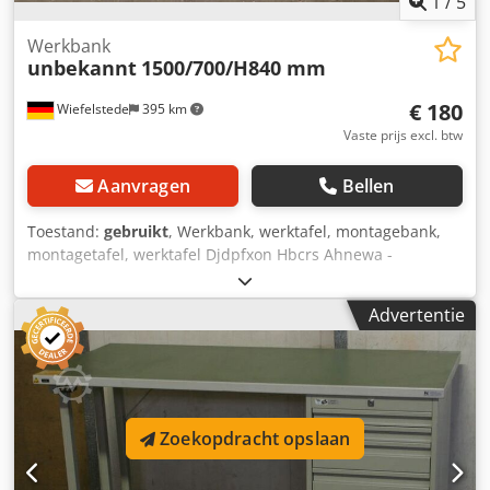
1
/
5
Werkbank
unbekannt
1500/700/H840 mm
€ 180
Wiefelstede
395 km
Vaste prijs excl. btw
Aanvragen
Bellen
Toestand:
gebruikt
, Werkbank, werktafel, montagebank,
montagetafel, werktafel Djdpfxon Hbcrs Ahnewa -
Werkbank: stevige constructie -breedte: 1500 mm -diepte:
700 mm -Hoogte: 840 mm -Gewicht: 48 kg
Advertentie
Zoekopdracht opslaan