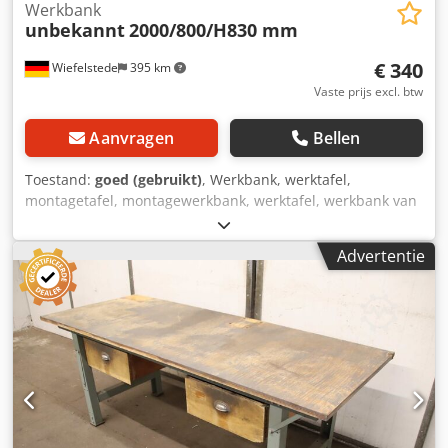
Werkbank
unbekannt
2000/800/H830 mm
€ 340
Wiefelstede
395 km
Vaste prijs excl. btw
Aanvragen
Bellen
Toestand:
goed (gebruikt)
, Werkbank, werktafel,
montagetafel, montagewerkbank, werktafel, werkbank van
hout, werkbank van aluminium Dodszrli Espfx Ahnswa -
Werkbank: werkbank met lades / robuuste uitvoering, in
Advertentie
hoogte verstelbaar -Breedte: 2000 mm -Diepte: 800 mm -
Hoogte: 830 mm, verstelbaar, zie foto's -Gewicht: 74 kg