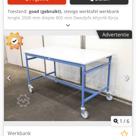
Toestand:
goed (gebruikt)
, stevige werktafel werkbank
lengte 2500 mm diepte 800 mm Dwedpfx Ahjzrtk Rjnja
hoogte 870 mm werkblad van 40 mm dik multiplex frame
van rechthoekige buis 80x40 mm
Advertentie
1
/
6
Werkbank