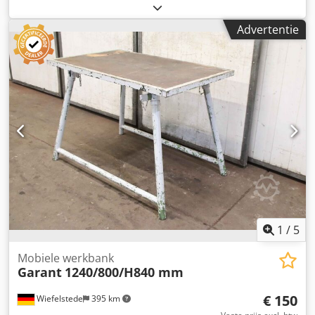
constructie -Breedte: 1240 mm Dwodporg Iu Esfx Ahnea -
Diepte: 700 mm -Hoogte: 850 mm -Laden: 3 -Kastdeur: 1 -
Advertentie
Gewicht: 102 kg
1
/
5
Mobiele werkbank
Garant
1240/800/H840 mm
€ 150
Wiefelstede
395 km