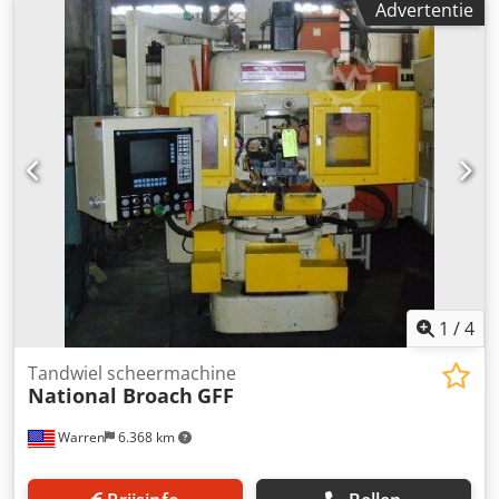
Advertentie
1
/
4
Tandwiel scheermachine
National Broach
GFF
Warren
6.368 km