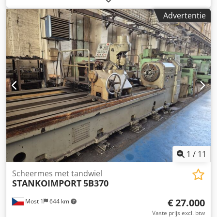
mm Gereedschapsdiameter 175 - 260 mm Toerental 45 -
Advertentie
465 omw/min Siemens besturing Cjdpev Nracofx Afpsrf
Totaal benodigd vermogen 13 kW Machinegewicht ca. 5,2 t
Machine in topconditie, veel toebehoren aanwezig. Retrofit
in 2014, Siemens besturing.
1
/
11
Scheermes met tandwiel
STANKOIMPORT
5B370
€ 27.000
Most 1
644 km
Vaste prijs excl. btw