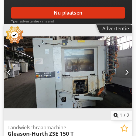
Nu plaatsen
*per advertentie / maand
Advertentie
1
/
2
Tandwielschraapmachine
Gleason-Hurth
ZSE 150 T