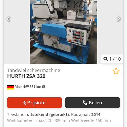
1
/
10
Tandwiel scheermachine
HURTH
ZSA 320
Malsch
331 km
Prijsinfo
Bellen
Toestand:
uitstekend (gebruikt)
, Bouwjaar:
2014
,
Wieldiameter - max. 20 - 320 mm Wielbreedte 150 mm
Module - max. 8 Module - min. 1 Opspanvlak 1200 x 190