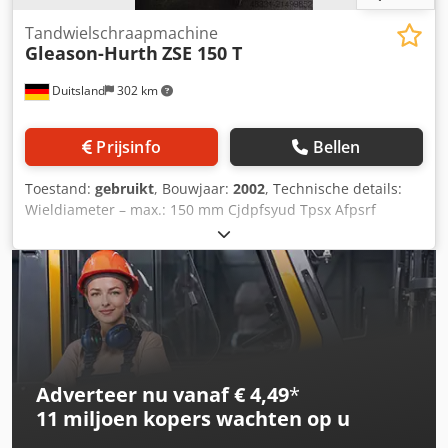
Tandwielschraapmachine
Gleason-Hurth
ZSE 150 T
Duitsland
302 km
Prijsinfo
Bellen
Toestand:
gebruikt
, Bouwjaar:
2002
, Technische details:
Wieldiameter – max.: 150 mm Cjdpfsyud Tpsx Afpsrf
Wielbreedte: * mm Module – max.: 3,5 Module – min.: 1,25
Totale vermogensbehoefte: * kW Machinegewicht ca.: 6,5 t
Benodigde ruimte ca.: 2,35 x 2,10 x 2,35 m Tandbreedte: 45
mm Boringdiameter: 100 mm Opspanvlak: 1300 x 300 mm
Adverteer nu vanaf € 4,49
*
11 miljoen kopers
wachten op u