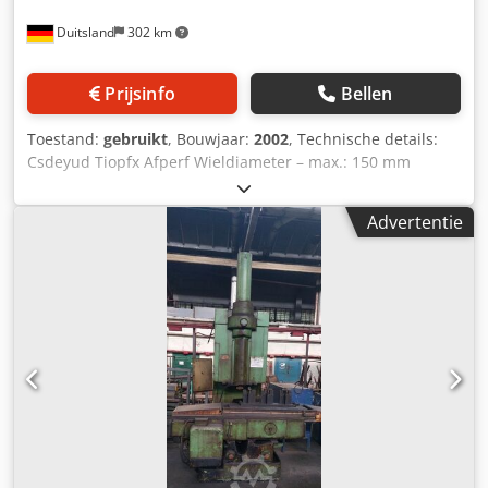
Duitsland
302 km
Prijsinfo
Bellen
Toestand:
gebruikt
, Bouwjaar:
2002
, Technische details:
Csdeyud Tiopfx Afperf Wieldiameter – max.: 150 mm
Wielbreedte: * mm Module – max.: 3,5 Module – min.: 1,25
Totale vermogensbehoefte: * kW Machinegewicht ca.: 6,5 t
Advertentie
Benodigde ruimte ca.: 2,35 x 2,10 x 2,35 m Tandbreedte: 45
mm Boringdiameter: 100 mm Opspanvlak: 1300 x 300 mm