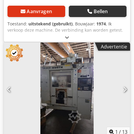
Aanvragen
Bellen
Toestand:
uitstekend (gebruikt)
, Bouwjaar:
1974
, Ik
verkoop deze machine. De verbinding kan worden getest.
Maximale module 25 mm Maximale tandwieldiameter 500
mm Maximaal. bewerkingslengte 3.000 mm Maximale
Advertentie
tafelbelasting 4000 kg Maximale freesdiameter 250 mm
Maximale freeslengte 300 mm Totaal stroomverbruik 25
kW Machinehoogte 2100 mm Machinelengte 7600 mm
Machinebreedte 2800 mm Machinegewicht 27,1 t Het is
mogelijk om een video van de machine via WhatsApp te
versturen. Credpfxjv Nqq Ts Afpof
1
/
13