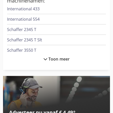
machinenamen:
International 433
International 554
Schaffer 2345 T
Schaffer 2345 T Slt
Schaffer 3550 T
Toon meer
Schaffer 3550 T Slt
Schaffer 3560 T
Schaffer 3560 T Slt
Schaffer 4560 T
Schaffer 4580 T
Adverteer nu vanaf € 4,49
*
Schaffer 5680 T