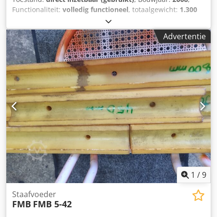
Functionaliteit:
volledig functioneel
, totaalgewicht:
1.300
kg
, vermogen:
2 kW (2,72 pk)
, controller model:
HBG 10
,
werkstuklengte (max.):
3.000 mm
, balkdoorvoer:
60 mm
,
Advertentie
TECHNISCHE GEGEVENS Maximale werkstuklengte: 3.000
mm Diameter van de geleidekanaal: ca. 60 mm
MACHINEGEGEVENS Bedieningspaneel: HBG 10
Aandrijfvermogen: 2 kW Crodpfxjzqcv To Ah Sef Gewicht:
1.300 kg
1
/
9
Staafvoeder
FMB
FMB 5-42