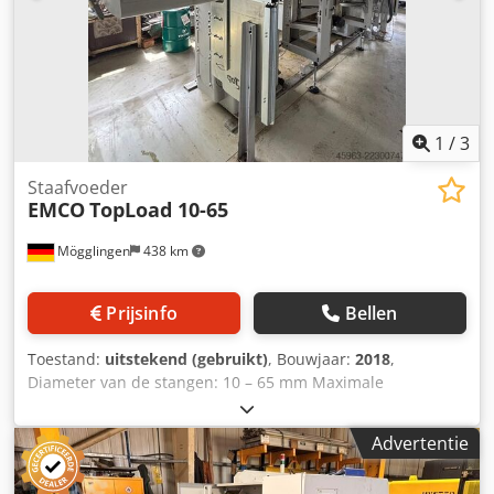
1
/
3
Staafvoeder
EMCO
TopLoad 10-65
Mögglingen
438 km
Prijsinfo
Bellen
Toestand:
uitstekend (gebruikt)
, Bouwjaar:
2018
,
Diameter van de stangen: 10 – 65 mm Maximale
stanglengte: 3.000 mm Crsdszkwcnjpfx Ah Sef
Materiaalopslag met meerdere banen
Advertentie