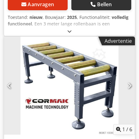
Aanvragen
Bellen
Toestand:
nieuw
, Bouwjaar:
2025
, Functionaliteit:
volledig
functioneel
, Een 3 meter lange rollenbaan is een
professioneel rollenbaansysteem, ontworpen voor het aan-
en afvoeren van zware en omvangrijke onderdelen in
Advertentie
productielijnen en bij bewerkingsmachines. De robuuste
constructie, de nauwkeurig gelagerde rollen en een
draagvermogen van maximaal 2000 kg maken het een
onmisbaar hulpmiddel in veeleisende industriële
omgevingen. Belangrijkste voordelen van de machine: *
Hoog draagvermogen: een draagvermogen van 2 ton maakt
het mogelijk om zware metalen onderdelen te verwerken.
* 10 gelagerde stalen rollen met een diameter van 90 mm:
zorgt voor een soepele geleiding van het onderdeel zonder
haperingen. * Hoogteverstelling van 545–855 mm:
aanpasbaar aan de werkplek. * Werkbreedte van 600 mm:
geschikt voor het werken met brede en niet-standaard
formaten. Cjdpsvu S T Tefx Ah Ssrf * Stabiele stalen
constructie, bestand tegen torsie en vervorming.
1
/
6
Constructie en technologie: De rollenbaan is uitgerust met