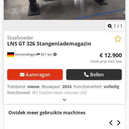
1
/
1
Staafvoeder
LNS
GT 326 Stangenlademagazin
€ 12.900
Immendingen
421 km
Vaste prijs excl. btw
Aanvragen
Bellen
Toestand:
nieuw
, Bouwjaar:
2024
, Functionaliteit:
volledig
functioneel
, Wij bieden twee nieuwe LNS
stavenladermagazijnen, model LNS GT 326, aan. De
bevestigingszijde bevindt zich aan de rechterkant. Codozl
S Nrjpfx Ah Sjrf
Ontdek meer gebruikte machines