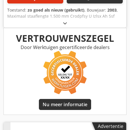
Toestand:
zo goed als nieuw (gebruikt)
, Bouwjaar:
2003
,
Maximaal staaflengte 1.500 mm Crodpfsy U Izlsx Ah Ssf
Staafdiameter 4 – 85 mm Gewicht ca. 400 kg
VERTROUWENSZEGEL
Door Werktuigen gecertificeerde dealers
Nu meer informatie
Advertentie