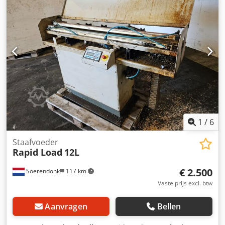
1
/
6
Staafvoeder
Rapid Load
12L
€ 2.500
Soerendonk
117 km
Vaste prijs excl. btw
Aanvragen
Bellen