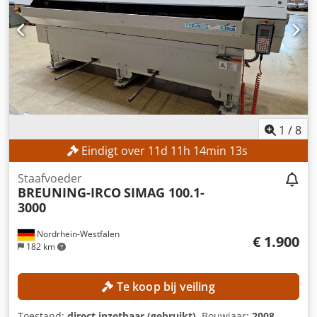
1
/
8
Eindigt over
11
d
11
h
14
min
11
s
Staafvoeder
BREUNING-IRCO
SIMAG 100.1-
3000
Nordrhein-Westfalen
€ 1.900
182 km
Te koop bij veiling
Toestand:
direct inzetbaar (gebruikt)
, Bouwjaar:
2008
,