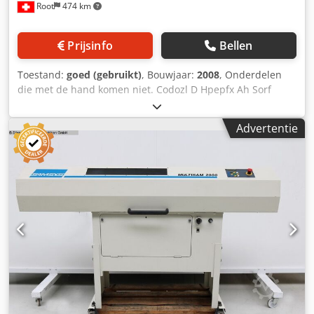
Root
474 km
Prijsinfo
Bellen
Toestand:
goed (gebruikt)
, Bouwjaar:
2008
, Onderdelen
die met de hand komen niet. Codozl D Hpepfx Ah Sorf
Advertentie