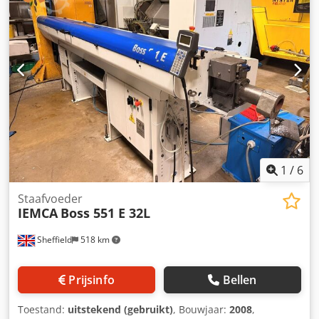
1
/
6
Staafvoeder
IEMCA
Boss 551 E 32L
Sheffield
518 km
Prijsinfo
Bellen
Toestand:
uitstekend (gebruikt)
, Bouwjaar:
2008
,