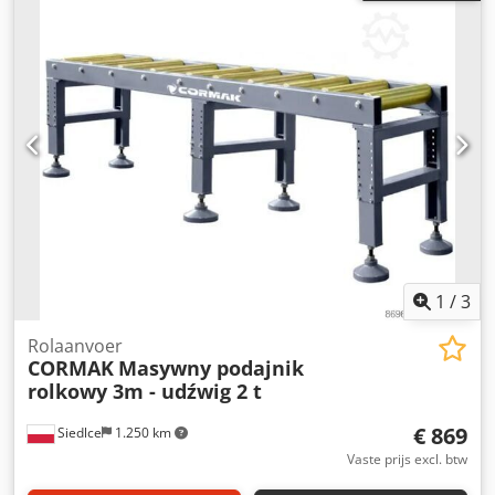
1
/
3
Rolaanvoer
CORMAK
Masywny podajnik
rolkowy 3m - udźwig 2 t
€ 869
Siedlce
1.250 km
Vaste prijs excl. btw