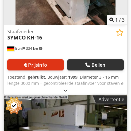
4-7 seconden
1
/
3
Staafvoeder
SYMCO
KH-16
Bühl
334 km
Prijsinfo
Bellen
Toestand:
gebruikt
, Bouwjaar:
1999
, Diameter 3 - 16 mm
lengte 3000 mm = gecontroleerde staafinvoer voor staven ø
3 - 16 mm, staaflengte 3000 mm, capaciteit bijv.
Crsdpfxjtqqp Ie Ah Ssf 23 staven á 8 mmø
Advertentie