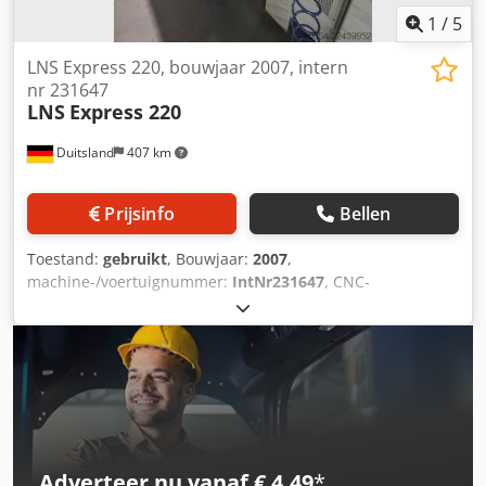
1
/
5
LNS Express 220, bouwjaar 2007, intern
nr 231647
LNS
Express 220
Duitsland
407 km
Prijsinfo
Bellen
Toestand:
gebruikt
, Bouwjaar:
2007
,
machine-/voertuignummer:
IntNr231647
, CNC-
ladermagazijn LNS Express 220 Crodpszp Iausfx Ah Ssf
Bouwjaar: 2007 Type: Staafladermagazijn Eenvoudige
omstelling van het geleidekanaal in minder dan ca. 2
minuten. Volledige wisseling van de geleidingselementen
mogelijk in minder dan ca. 8 minuten. Technische details:
Diameterbereik: 2 mm tot 20 mm Kanaal Ø 22 mm
Maximale staaflengte: 3.000 mm Opstelmaat / Afmetingen
(L x B x H): 3.970 x 480 x 1.250 mm Gewicht: ca. 850 kg
Adverteer nu vanaf € 4,49
*