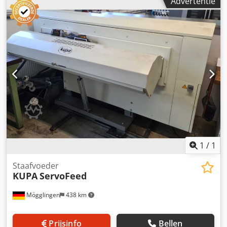
Advertentie
1
/
1
Staafvoeder
KUPA
ServoFeed
Mögglingen
438 km
Prijsinfo
Bellen