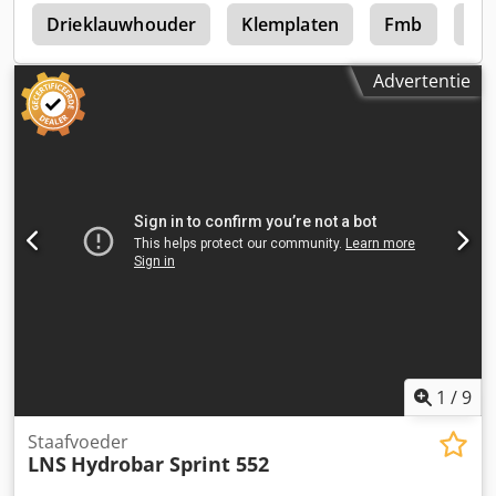
z
Drieklauwhouder
Klemplaten
Fmb
Fm
Advertentie
1
/
9
Staafvoeder
LNS
Hydrobar Sprint 552