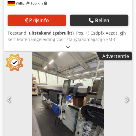
Willich
166 km
Prijsinfo
Bellen
Toestand:
uitstekend (gebruikt)
, Pos. 1) Csdpfx Aezqt Igjh
Serf Materiaalgeleiding voor stanglaadmagazijn FMB-
Turbo 5-42 42 mm kanaal, 3x ca. 1000 mm; 3x 500 mm. De
geleidingen kunnen eenvoudig worden vervangen doordat
Advertentie
ze met klemmen zijn bevestigd. Prijs voor alle geleidingen:
€ 250,00, exclusief BTW en verzendkosten. Pos. 2 Klemmen
ø 50 mm voor geleidingsbril, eveneens van de fabrikant
van het laadmagazijn, FMB. De polyurethaanklemmen
kunnen alleen worden gebruikt in het laadmagazijn Turbo
10-65 mm met klemmenbril (niet geschikt voor rollenbril).
Prijs: € 100,00, exclusief BTW en verzendkosten. Pos. 3
Lagering voor voorschuifstangen, diverse maten, op
aanvraag. Verzoeken graag voorzien van bedrijfsadres en
e-mailadres, anders kunnen wij geen specifieke
antwoorden garanderen.