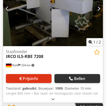
1
/
2
Staafvoeder
IRCO
ILS-RBE 7208
Bühl
334 km
Prijsinfo
Bellen
Toestand:
gebruikt
, Bouwjaar:
1999
, Diameter 15 mm
Lengte 800 mm = Bar laad- en losmagazijn voor staven tot
15 mmø, staaflengte 800 mm Csdpfx Aevh I Uaoh Sjrf