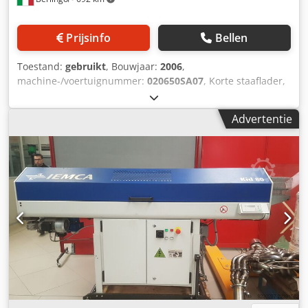
Prijsinfo
Bellen
Toestand:
gebruikt
, Bouwjaar:
2006
,
machine-/voertuignummer:
020650SA07
, Korte staaflader,
maximale lengte 2100 mm – minimale/maximale diameter
8-80 mm – twee sets inbegrepen: geleidingskanalen van
Advertentie
46-66 mm / staafladers van 45-65 mm – is gemonteerd op
een Tsugami MO8SYE. Credpfezqnhhjx Ah Sof