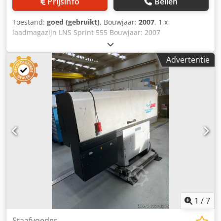
Prijsinfo
Bellen
Toestand:
goed (gebruikt)
, Bouwjaar:
2007
, 1 x
laadmagazijn LNS Sprint 555 Bouwjaar: 2007
Stafbewerking D: 5 - 55 mm Lengte staaf: 3.200 mm
Vroeger gemonteerd op een Goodway CNC-draaibank.
Advertentie
Crsdevt N Dyspfx Ah Sef Het laadmagazine kan op elk
moment worden bekeken in ons magazijn in Reichenbach
1
/
7
Staafvoeder