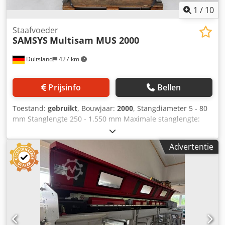
1
/
10
Staafvoeder
SAMSYS
Multisam MUS 2000
Duitsland
427 km
Prijsinfo
Bellen
Toestand:
gebruikt
, Bouwjaar:
2000
, Stangdiameter 5 - 80
mm Stanglengte 250 - 1.550 mm Maximale stanglengte:
1.550 mm Longitudinale beweging 600 mm
Hoogteverstelling 775 - 1.175 mm Benodigde ruimte ca.
Advertentie
2,25 x 1,10 x 1,80 m Machinegewicht ca. 0,5 ton
Stangvoorraadmagazijn SAMSYS - Multisam MUS 2000
Cjdpfszkvt Eox Ah Sorf - NIET GETEST - bedoeld als donor
voor onderdelen