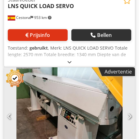
LNS
QUICK LOAD SERVO
Cestona
953 km
Prijsinfo
Bellen
Toestand:
gebruikt
, Merk: LNS QUICK LOAD SERVO Totale
lengte: 2570 mm Totale breedte: 1340 mm Diepte van de
invoer: 1000 mm Hoogte: 1240-1520 mm Hoogte van de as:
900-1180 mm Intrekmechanisme: 600 mm Minimale
Advertentie
diameter: 6 mm Maximale diameter: 80 mm (afhankelijk
van de instellingen, 90 mm) Minimale lengte van de staaf:
150 mm Maximale lengte van de staaf: 1470 mm
(afhankelijk van de instellingen, 1500 mm) Maximaal
toelaatbaar gewicht van de staaf: 60 kg Pneumatische
voeding: 5 bar Maximaal pneumatisch verbruik: 6 liter
(laadcyclus) Voedingsspanning: 220-480 volt / 50 Hz-60 Hz
Credpfx Aozl E Eajh Sef Maximale stroom: 1 A Maximale
duwkracht: 167 Nm Maximale voorwaartssnelheid: > 100
m/min Laadtijd: 8-12 seconden Laadtijd voor korte stukken: