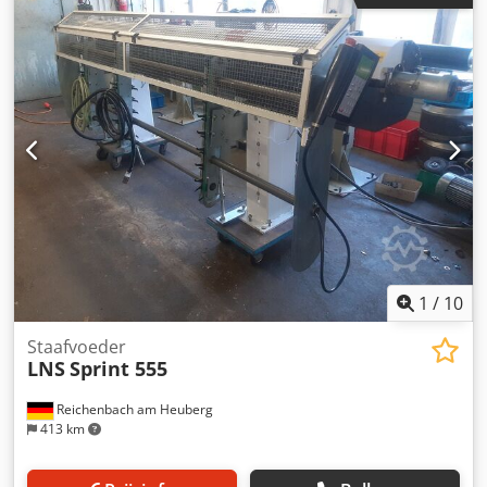
intrekking: 300 mm Type spindel: Vast Gedeeltelijke
overgang: 5 minuten, handmatig Csdpfxezl Uu Ds Ah Serf
Totale overgang: 8 minuten of minder Motor: Servo
Aandrijfriem: Getande riem
1
/
10
Staafvoeder
LNS
Sprint 555
Reichenbach am Heuberg
413 km