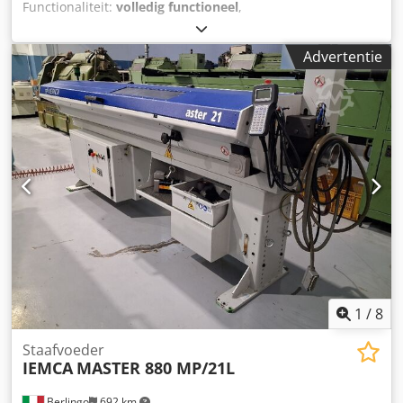
Functionaliteit:
volledig functioneel
,
machine-/voertuignummer:
020849GA07
, zaagbladlengte:
3.200 mm
, Staafdiameter (min.):
5 mm
, Staafdiameter
Advertentie
(max.):
51 mm
, Zeer goede IEMCA Boss 551E staafaanvoer.
De Boss is de staafaanvoer voor lange staven die
wereldwijd het meest verkocht is, met meer dan 30.000
geïnstalleerde exemplaren. De Boss 551 Easy is een
automatische staafaanvoer, geschikt voor draaibanken met
een vaste en een mobiele hoofdstock. Codpezlh I Dofx Ah
Sjrf Ronde staven: 5 – 51 mm Zeshoekige staven: 5 – 44
mm Vierkante staven: 5 – 36 mm StaafLengte: 3200 mm
Maximale spil-diameter: 65 mm Resterende lengte: 400
mm Tijd voor staafwissel: 31 seconden (bij een staafLengte
van 3200 mm) Gewicht van de aanvoer: 830 kg Jaar: 2008
1
/
8
Staafvoeder
IEMCA
MASTER 880 MP/21L
Berlingo
692 km