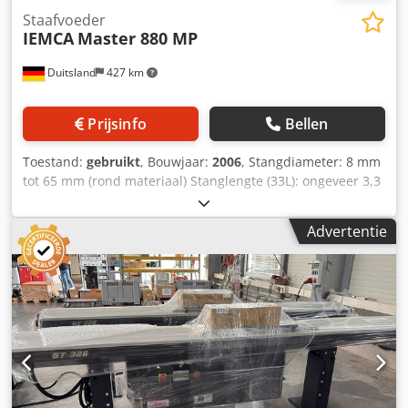
Staafvoeder
IEMCA
Master 880 MP
Duitsland
427 km
Prijsinfo
Bellen
Toestand:
gebruikt
, Bouwjaar:
2006
, Stangdiameter: 8 mm
tot 65 mm (rond materiaal) Stanglengte (33L): ongeveer 3,3
meter Crodpfx Aozp Ipcjh Sof Machinetype: vast
spindelkop (draaiautomaten) Magazinetype: MP-magazijn
Advertentie
(meervoudig magazijn)