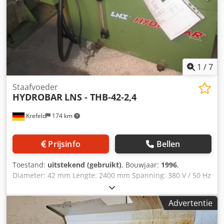
1
/
7
Staafvoeder
HYDROBAR
LNS - THB-42-2,4
Krefeld
174 km
Prijsinfo
Bellen
Toestand:
uitstekend (gebruikt)
, Bouwjaar:
1996
,
Diameter: 42 mm Lengte: 2400 mm Spanning: 380 V / 50 Hz
Totaal benodigd vermogen: 1,1 kW Machinegewicht ca. 0,4
t Staafgeleidingsbuis Crsdpfx Aotv Ilcoh Sof Diameter 42 x
Advertentie
2400 mm lengte 2 staanders 1 hydraulische unit