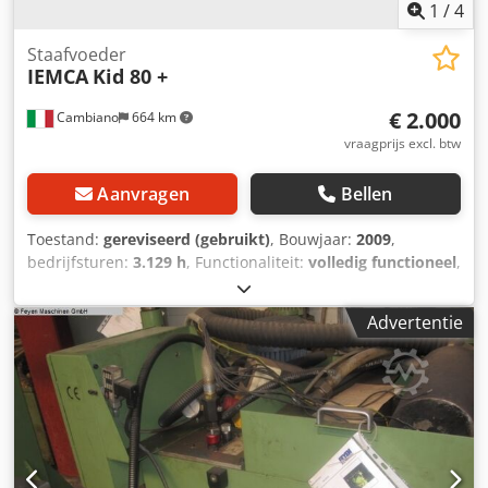
1
/
4
Staafvoeder
IEMCA
Kid 80 +
€ 2.000
Cambiano
664 km
vraagprijs excl. btw
Aanvragen
Bellen
Toestand:
gereviseerd (gebruikt)
, Bouwjaar:
2009
,
bedrijfsturen:
3.129 h
, Functionaliteit:
volledig functioneel
,
machine-/voertuignummer:
020913QA04
, bedieningstype:
handmatig
, aandrijvingstype:
elektrisch
, zaagbladlengte:
Advertentie
8.000 mm
, type ingangsstroom:
Airconditioning
,
STANGENLADER KID 80 TYPE 16, NR. 020913QA04 - 500 KG.
BOUWJAAR 2009 - EU 400 V 3 - 50 HZ - 3,5 A - 5 KA -
806sb10001 - 000si03400. Crjdpfjznm E Tox Ah Sjf