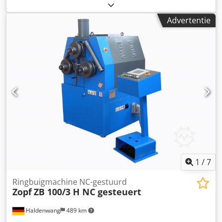
cm, GEWICHT: 1300 KG Csdpfxov Ifq Ee Alaeha
Advertentie
1
/
7
Ringbuigmachine NC-gestuurd
Zopf
ZB 100/3 H NC gesteuert
Haldenwang
489 km