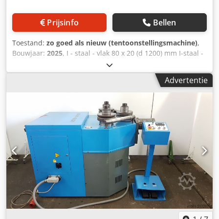
Prijsinfo
Bellen
Toestand:
zo goed als nieuw (tentoonstellingsmachine)
,
Bouwjaar:
2025
, I - staal - vlak 80 x 20 (d 1200) mm I-staal -
op de kant 80 x 25 (d 2100) mm Hoekstaal 50 x 50 x 6 (d
1000) mm Massief materiaal - diameter 40,0 (d 800) mm
Advertentie
Vierkant materiaal 60x60x3 (d 4000) mm Rechthoek
80x30x3 (d 6000) mm Walsbreedte 177x60 (18x5 groef) mm
Max. ruwe diameter 70 x 2,0 (d 1600) mm Opname 60,0
mm Toerental 6,4 m/min. Olie-inhoud 80,0 liter Totaal
benodigd vermogen 4,75 kW Gewicht 1080 kg Afmetingen
L-B-H 940 x 1260 x 1390 mm Showroommachine uit 2025
Met slechts ca. 2 bedrijfsuren Staat als NIEUW Speciale
prijs op aanvraag Uitrusting: Csdpfexcuipsx Alajha -
elektro-hydraulische ring-/profielbuigmachine -
hydraulische onder-/zijwalsverstelling * voor extra kleine
buigradii - afzonderlijk instelbare onder-/zijwals - 3
aangedreven walsen - gesegmenteerde walsringen -
digitale positieweergave van de onder-/zijwalsen *
weergave met touchscreen-functie - geharde