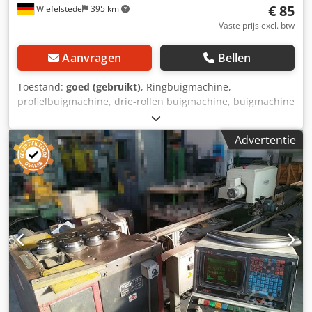
€ 85
Wiefelstede
395 km
Vaste prijs excl. btw
Aanvragen
Bellen
Toestand:
goed (gebruikt)
, Ringbuigmachine,
profielbuigmachine, drie-rollen buigmachine, buigmachine
-Buitendiameter: 200 mm -voor: 35 mm buis -Lagerzitting:
Ø 55 mm -Boring: Ø 49 mm -Aantal: 2 rollen beschikbaar -
Advertentie
Prijs: compleet -Afmeting: Ø 200 x 81 mm -Gewicht: 11 kg
Cedpfod Naw Aex Alaeha