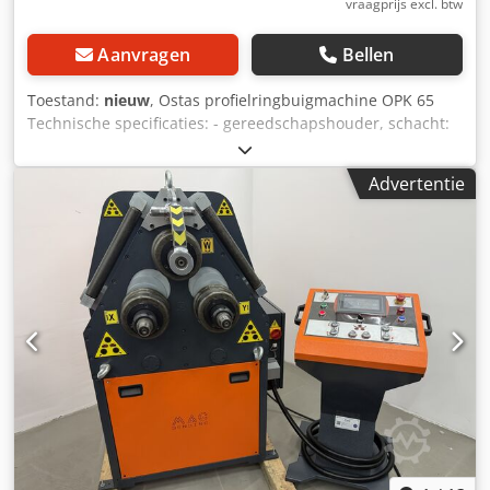
vraagprijs excl. btw
Aanvragen
Bellen
Toestand:
nieuw
, Ostas profielringbuigmachine OPK 65
Technische specificaties: - gereedschapshouder, schacht:
60mm - gereedschap: 175 mm - werksnelheid: 5m/min -
Motor: 3kw - Afmetingen L-W-H: 900x1250x1200mm -
Advertentie
gewicht: 1080 kg - 3 aangedreven rollen - Geharde
standaard walsen - Geharde en geslepen
gereedschapshouder, schacht - Mobiel bedieningspaneel
Chjdpjfig Aisfx Alaoa - Horizontale en verticale werkpositie
- Zijwaartse hoek geleidingsrollen - Digitale displays (2st.) -
Remmotor - Volgens CE-Norm