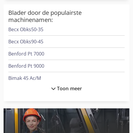
Blader door de populairste
machinenamen:
Becx Obks50-35
Becx Obks90-45
Benford Pt 7000
Benford Pt 9000
Bimak 45 Ac/M
Toon meer
Ciata 300/14/Di/M
Dra
Gesan Dvs 200
International 433