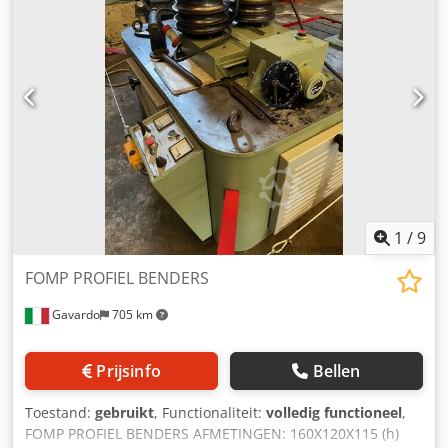
handmatige verstelling van de toprol Bovenrol via een
handwiel. De profielbuigmachine kan worden gebruikt in
verticale en horizontale werkposities en is uitgerust met
drie aangedreven rollen. De tussen twee of drie
aangedreven rollen kan eenvoudig worden gewisseld met
de hendel aan de zijkant van de machine. - Handmatige
verstelling van de bovenrol met een handwiel - Verticale
en horizontale werkopties - 3 aangedreven rollen -
Geleverd met een standaard rollenset - Voetpedaal
1
/
9
FOMP PROFIEL BENDERS
Gavardo
705 km
Prijsinfo
Bellen
Toestand:
gebruikt
, Functionaliteit:
volledig functioneel
,
FOMP PROFIEL BENDERS AFMETINGEN: 160X120X115 (h)