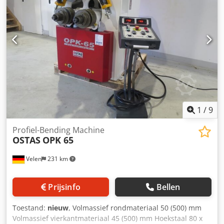
Opname: golf 50mm - met digitale weergave - gehard
speciaal staal - 1 set standaard walsen - Onderste rollers
worden aangedreven - Bovenste rol op en neer
hydraulisch te leveren - Horizontale en verticale werking -
Motor met reminrichting
1
/
9
Profiel-Bending Machine
OSTAS
OPK 65
Velen
231 km
Prijsinfo
Bellen
Toestand:
nieuw
, Volmassief rondmateriaal 50 (500) mm
Volmassief vierkantmateriaal 45 (500) mm Hoekstaal 80 x