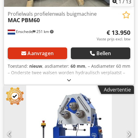
1
/
13
Profielwals profielenwals buigmachine
MAC
PBM60
€ 13.950
Enschede
251 km
Vaste prijs excl. btw
Aanvragen
Bellen
Toestand:
nieuw
, asdiameter:
60 mm
, – Asdiameter 60 mm
– Onderste twee walsen worden hydraulisch verplaatst –
Horizontaal/verticaal te gebruiken – Drie rollen
aangedreven – NC Besturing (7 Inch Touch Screen) – 2
Advertentie
Snelheden Csdpfxoyh R Haj Alasha – Remmotor –
Beveiligingssysteem tegen overbelasting – Roldiameter
Ø177 mm – Noodstop – Documentatie – 400V