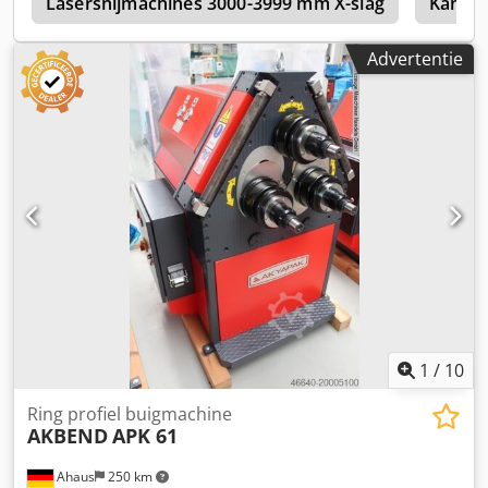
0
Lasersnijmachines 3000-3999 mm X-slag
Kantpe
Advertentie
1
/
10
Ring profiel buigmachine
AKBEND
APK 61
Ahaus
250 km