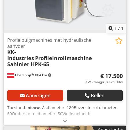
1
/
1
Profielbuigmachines met hydraulische
aanvoer
KK-
Industries
Profileinrollmaschine
Sahinler HPK-65
€ 17.500
Oostenrijk
864 km
EXW vraagprijs excl. btw
Aanvragen
Bellen
Toestand:
nieuw
, Asdiameter: 180Bovenste rol diameter:
60Onderste rol diameter: 50Werksnelheid:
5Motorvermogen: 3Lengte: 1200Breedte: 850Hoogte:
1200Gewicht ongeveer: 1000 Technische gegevens: - Gelast
Advertentie