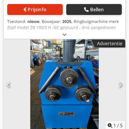
Prijsinfo
Bellen
Toestand:
nieuw
, Bouwjaar:
2025
, Ringbuigmachine merk
Zopf model ZB 100/3 H -NC gestuurd - drie aangedreven
rollen met gegolfd oppervlak - hydraulische aanvoer van
de bovenste rol - werkpositie horizontaal en verticaal -
Advertentie
lagering van de assen met kegelrollagers - gebruik van
verwisselbare glijrails Cedpfx Aod Ey A Ajlaoha op de
geleideslede - Rollendiameter 215 mm - Asdiameter 60
mm - Asomwentelingen 6 tpm - Aandrijfmotor 1,5 kW -
Drukkracht hydraulische cilinder 180 kN - Buigcapaciteit
tot 80x15 mm aan de rand - Ronde buis tot 100x2 mm -
Hoekijzer 70x70x8 mm - Gewicht 800 kg NC-besturing: 2-
assige besturing Aanraakscherm Opslag van 1000
programma's in 19 stappen Interpolatie
1
/
5