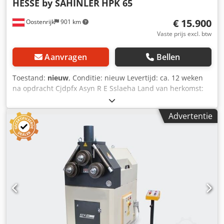
HESSE by SAHINLER
HPK 65
€ 15.900
Oostenrijk
901 km
Vaste prijs excl. btw
Aanvragen
Bellen
Toestand:
nieuw
, Conditie: nieuw Levertijd: ca. 12 weken
na opdracht Cjdpfx Asyn R E Sslaeha Land van herkomst:
Turkije Prijs: € 15.900 Leaseprijs: € 305,28 Asdiameter: 50 -
60 mm Bovenrol-diameter: 180 mm Rol-diameter: 180 mm
Advertentie
Onderrol-diameter: 180 mm Aantal aangedreven rollen: 3
Motorvermogen: 3,75 kW Snelheid: 6 m/min Platstaal
staand (doorsnede / min. diameter): 60x10 mm / 500 mm;
20x5 mm Platstaal liggend (doorsnede / min. diameter):
80x20 mm / 500 mm; 50x5 mm Vierkantstaal (doorsnede /
min. diameter): 32x32 mm / 400 mm; 12x12 mm Rondstaal
(doorsnede / min. diameter): Ø 35 mm / 350 mm; Ø 10 mm
Buis (doorsnede / min. diameter): Ø 60x2 mm / 600 mm; Ø
15 mm Rechthoekig buis staand (doorsnede / min.
diameter): 50x25x3 mm / 450 mm; 20x1 mm Vierkante buis