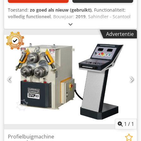
capaciteiten zijn gegeven voor 260 N/mm² plaatreksterkte
Toestand:
zo goed als nieuw (gebruikt)
, Functionaliteit:
volledig functioneel
, Bouwjaar:
2019
, Sahindler - Scantool
profielbuigmachine Csdpfxjytb U Uj Alaoha Model PV 60 NC
Bouwjaar 2019 - Nieuw / Demo Rol diameter: 215 mm
Advertentie
Capaciteit platstaal: 120 x 25 mm Capaciteit platstaal op
kant: 80 x 20 mm Capaciteit hoekstaal: 70 x 7 mm NC-
besturing 1 set profielbuigrollen Hydraulische beweging
van de bovenrol Buighulp Voetpedaal
1
/
1
Profielbuigmachine