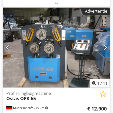
80 x 8 (800) mm T-staal – zijde uitwendig 80 x 9 (800) mm
Asdiameter 60 mm Werksnelheid 5,0 m/min
Advertentie
Gereedschapsdiameter 195 mm Totale vermogensbehoefte
3 kW Machinegewicht ca. 1,0 t Benodigde ruimte ca. 1,2 x
0,9 x 1,2 m Profielbuigmachine met: - Voetpedaal voor
rechts-/linksdraaiend - Opname: as 50mm - met digitale
uitlezing - geharde speciale stalen assen - 1 set standaard
rollen - onderste rollen aangedreven Cjdpfxjfv H Ewo
Alajha - bovenrol hydraulisch op/neer verstelbaar -
Horizontale en verticale werkpositie - Motor met
reminrichting
1
/
11
Profielringbuigmachine
Ostas
OPK 65
€ 12.900
Mudersbach
249 km