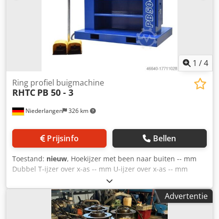
1
/
4
Ring profiel buigmachine
RHTC
PB 50 - 3
Niederlangen
326 km
Prijsinfo
Bellen
Toestand:
nieuw
, Hoekijzer met been naar buiten -- mm
Dubbel T-ijzer over x-as -- mm U-ijzer over x-as -- mm
Asdiameter 50 mm Rol Ø 150 mm Projectie 120 mm Codpju
Rt Sysfx Alasha Totaal benodigd vermogen 1,5 kW
Advertentie
Machinegewicht ca. 0,36 t Benodigde ruimte ca. 1,1 x 0,8 x
1,4 m De PB 50-3 is een profielbuigmachine met