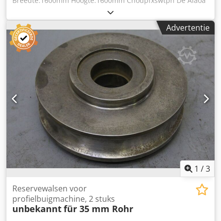
Breedte:1600mm Hoogte:1600mm Chodpfxswtph De Alaoa
Gewicht:3500kg
Advertentie
1
/
3
Reservewalsen voor
profielbuigmachine, 2 stuks
unbekannt
für 35 mm Rohr