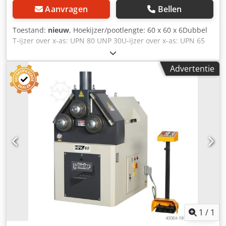
Aanvragen
Bellen
Toestand:
nieuw
, Hoekijzer/pootlengte: 60 x 60 x 6Dubbel
T-ijzer over x-as: UPN 80 UNP 30U-ijzer over x-as: UPN 65
UPN 30Totaal benodigd vermogen: 3Gewicht ca.:
1,4Afmetingen (LxBxH): 1200 x 1100 x 800 - 4 rollen 2
Advertentie
aangedreven rollen -3 hydraulische afstelling - universele
rollen Chodpfsd Acazjx Alaea - zijwaarts richtende rollen -
bedieningspaneel
1
/
1