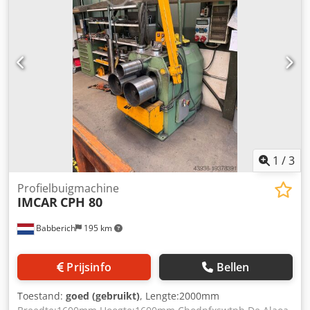
1
/
3
Profielbuigmachine
IMCAR
CPH 80
Babberich
195 km
Prijsinfo
Bellen
Toestand:
goed (gebruikt)
, Lengte:2000mm