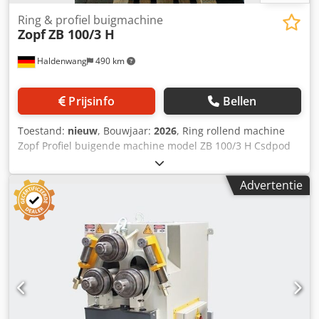
Ring & profiel buigmachine
Zopf
ZB 100/3 H
Haldenwang
490 km
Prijsinfo
Bellen
Toestand:
nieuw
, Bouwjaar:
2026
, Ring rollend machine
Zopf Profiel buigende machine model ZB 100/3 H Csdpod
Eyz Uofx Alajha -drie aangedreven assen -Hydraulische
aanpassing voor center roller -digitale uitlezing met
Advertentie
geheugen -werkstand horizontale en verticale -assen
worden ondersteund door de conische lagers -Schuif bars
-as diameter 60 mm -diameter van de roller 215 mm -
belangrijkste motor 1,5 kw -Hydraulische mtor 1 kw -
hydraulische druk 18 ton -opneembaar plat materiële
omhoog tot 80 x 15 mm op rand -ronde buis tot 100 x 2, 0
mm -hoek ijzeren been in en buiten kant 70 x 70 x 8 mm -
gewicht: 800 kg