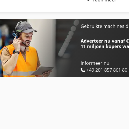
International 3288
International 654
International 3688
International 724
International 433
International 733
Gebruikte machines d
International 453
International 743
Adverteer nu vanaf €
11 miljoen kopers
wa
Informeer nu
+49 201 857 861 80