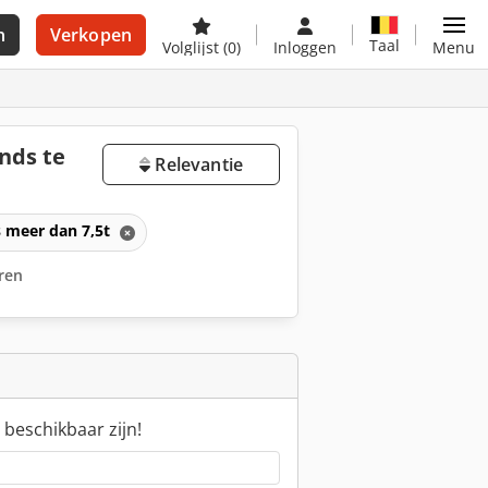
n
Verkopen
Taal
Volglijst
(0)
Inloggen
Menu
nds te
Relevantie
 meer dan 7,5t
eren
 beschikbaar zijn!