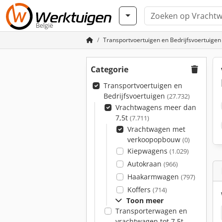
België
Transportvoertuigen en Bedrijfsvoertuigen
Categorie
Transportvoertuigen en
Bedrijfsvoertuigen
(27.732)
Vrachtwagens meer dan
7,5t
(7.711)
Vrachtwagen met
verkoopopbouw
(0)
Kiepwagens
(1.029)
Autokraan
(966)
Haakarmwagen
(797)
Koffers
(714)
Toon meer
Transporterwagen en
vrachtwagen tot 7,5t