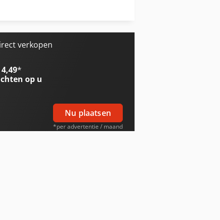
Job-Mann 200-35
Trailer And Tools
irect verkopen
 4,49
*
chten op u
Nu plaatsen
*per advertentie / maand