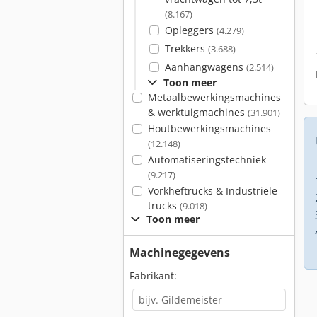
(8.167)
Opleggers
(4.279)
Trekkers
(3.688)
Aanhangwagens
(2.514)
Toon meer
Metaalbewerkingsmachines
& werktuigmachines
(31.901)
Houtbewerkingsmachines
(12.148)
Automatiseringstechniek
(9.217)
Vorkheftrucks & Industriële
trucks
(9.018)
Toon meer
Machinegegevens
Fabrikant: