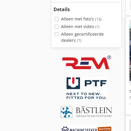
Bernardo
Sahinler Hkm 65
Sahinler Hkm 85
Details
Alleen met foto's
(13)
Alleen met video
(1)
Alleen gecertificeerde
dealers
(7)