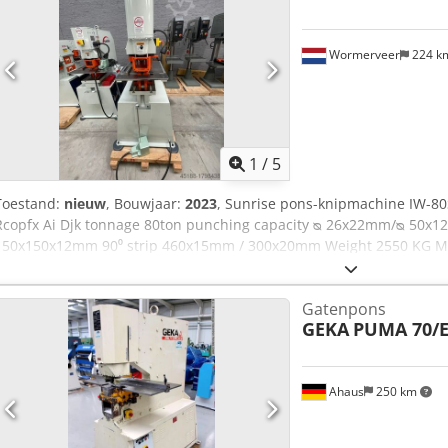
Wormerveer
224 k
1
/
5
Toestand:
nieuw
, Bouwjaar:
2023
, Sunrise pons-knipmachine IW-80S
Rcopfx Ai Djk tonnage 80ton punching capacity ᴓ 26x22mm/ᴓ 50x
150x150x12mm 90⁰ strip 460x15mm / 300x20mm Weight 2550 KG Mult
Gatenpons
GEKA
PUMA 70/E
Ahaus
250 km