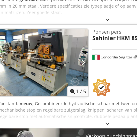
mm in 20 mm staal. Verdere specificaties zie typeplaatje of op aan
en matrijzen. Zeer goede staat.
Ponsen pers
Sahinler
HKM 8
Concordia Sagittaria
1
/
5
Toestand:
nieuw
, Gecombineerde hydraulische schaar met twee ona
mechanische stop en regelbare zuigerslag, knippen, scharen van pl
regelbare stop met automatische snijcontrole, dubbele pedaalplan
werkverlichting. Machine geleverd met beveiligingen volgens CE reg
gebruikershandleiding. Vermogen : Ton 85. Motorvermogen : Kw 7,5
L x B x H ). Gewicht : 2.315 Kg: 2.315 Kg PONSEN : Ponsen capacitei
Verkoop punchingmach