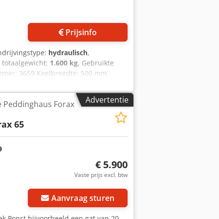
Prijsinfo
ndrijvingstype:
hydraulisch
,
, totaalgewicht:
1.600 kg
, Gebruikte
mmer: 3659 Keelbreedte: 500 mm
nd: 45 mm - Vierkant: 45 mm
 ponsdiameter: 28 x 20 mm Tonnen: 70
Advertentie
 Peddinghaus Forax
to's. *De machine is volledig nagekeken
rax 65
€ 5.900
Vaste prijs excl. btw
Aanvraag sturen
ek Ponst bijvoorbeeld een gat van 20