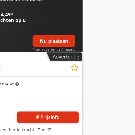
SCHEREN : Platen : Dcodpfsggbt Sox Ai
nde staven : mm Ø 50. Vierkante
 4,49
*
len onder 45°: mm 80 x 8. RANDEN :
chten op u
 : mm 940.
Nu plaatsen
*per advertentie / maand
Advertentie
5
814 km
Prijsinfo
eoefende kracht : Ton 65.