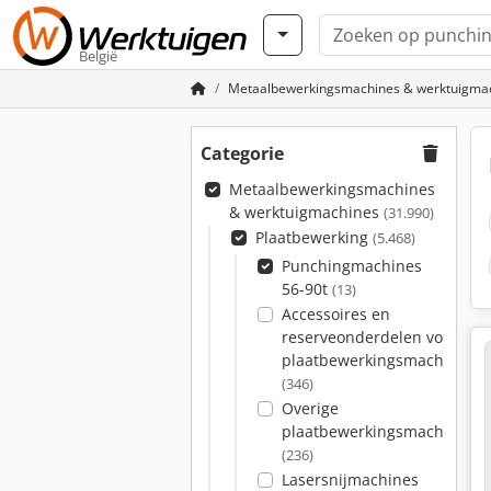
België
Metaalbewerkingsmachines & werktuigma
Categorie
Metaalbewerkingsmachines
& werktuigmachines
(31.990)
Plaatbewerking
(5.468)
Punchingmachines
56-90t
(13)
Accessoires en
reserveonderdelen voor
plaatbewerkingsmachines
(346)
Overige
plaatbewerkingsmachines
(236)
Lasersnijmachines