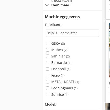
trucks
(9.051)
Toon meer
Machinegegevens
Fabrikant:
GEKA
(3)
Mubea
(2)
Sahinler
(2)
Bernardo
(1)
Dachpoll
(1)
Ficep
(1)
METALLKRAFT
(1)
Peddinghaus
(1)
Sunrise
(1)
Model: