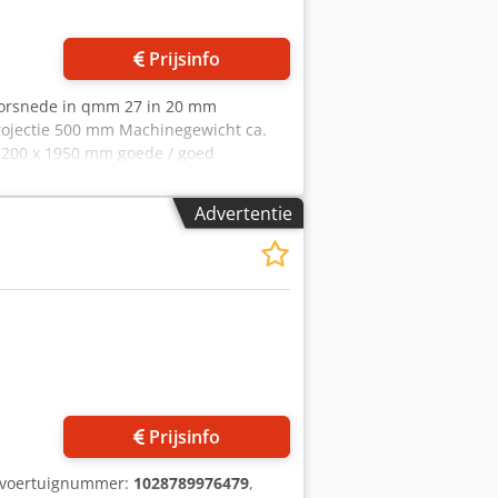
Prijsinfo
oorsnede in qmm 27 in 20 mm
jectie 500 mm Machinegewicht ca.
1200 x 1950 mm goede / goed
 op aanvraag Uitrusting: -
aanslagtafel met verstelbaar
Advertentie
telling - matrijzenvoet - 1x vrij
dleiding (PDF)
Prijsinfo
/voertuignummer:
1028789976479
,