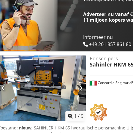
uitsnijding: mm 355. Ponsen slag : mm 80. Werkhoogte : mm 1.080. 
Dok mm 380 x 20. mm 480 x 15. Lengte van de bladen : mm 482. Ro
Adverteer nu vanaf €
staven : mm 50. 90° hoekprofielen : 150 x 150 x 15 mm. Hoekprofie
11 miljoen kopers
wa
Max dikte : mm 13. Breedte : mm 52. Diepte : mm 100. Werkhoogte
Informeer nu
+49 201 857 861 80
Ponsen pers
Sahinler
HKM 6
Concordia Sagittaria
1
/
9
Toestand:
nieuw
, SAHINLER HKM 65 hydraulische ponsmachine Uitg