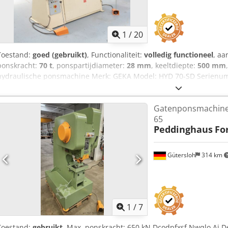
1
/
20
Toestand:
goed (gebruikt)
, Functionaliteit:
volledig functioneel
, aa
ponskracht:
70 t
, ponspartijdiameter:
28 mm
, keeltdiepte:
500 mm
hydraulische ponsmachine Merk: GEKA Model: HYD 70-SD Serienu
Snijcapaciteit: - L 90º: 130 x 130 x 13 mm - Plaat: 450 x 13 mm - Ro
Dcodpfxsznh She Ai Djk - Uitgesneden: 250 x 250 x 6 mm Maximale
Gatenponsmachine
ton Inclusief ponsgereedschap en matrijzen, zoals te zien op de fo
65
en verkeert in perfecte staat.
Peddinghaus
Fo
Gütersloh
314 km
1
/
7
Toestand:
gebruikt
, Max. ponskracht: 650 kN Dcodpfxsf Nwqlo Ai D