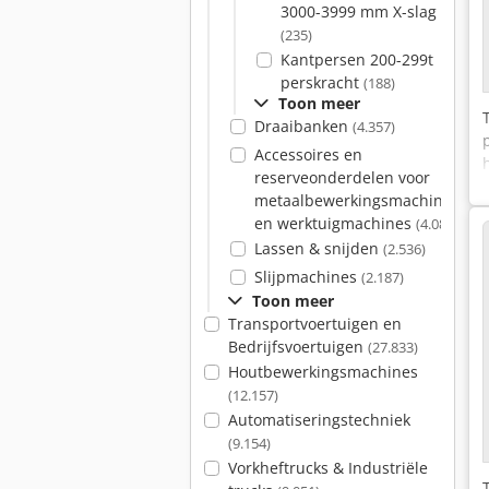
3000-3999 mm X-slag
(235)
Kantpersen 200-299t
perskracht
(188)
Toon meer
Draaibanken
(4.357)
Accessoires en
reserveonderdelen voor
metaalbewerkingsmachines
en werktuigmachines
(4.086)
Lassen & snijden
(2.536)
Slijpmachines
(2.187)
Toon meer
Transportvoertuigen en
Bedrijfsvoertuigen
(27.833)
Houtbewerkingsmachines
(12.157)
Automatiseringstechniek
(9.154)
Vorkheftrucks & Industriële