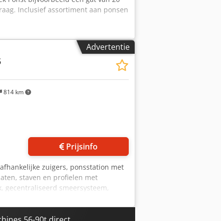
vraag. Inclusief assortiment aan ponsen
Advertentie
5
814 km
Prijsinfo
fhankelijke zuigers, ponsstation met
aten, staven en profielen met
k, gecentraliseerd smeersysteem,
els, CE conformiteitsverklaring,
 Afmetingen : mm 1.920 x 950 x 2.040 (
t : mm Ø 33 x Dikte 20 mm. Diepte
ines 56-90t direct