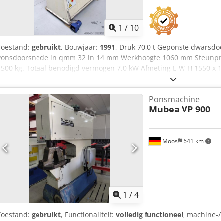
1
/
10
Toestand:
gebruikt
, Bouwjaar:
1991
, Druk 70,0 t Geponste dwarsd
Ponsdoorsnede in qmm 32 in 14 mm Werkhoogte 1060 mm Steunpro
1500 kg. Totaal benodigd vermogen 7,0 kW Afmeting L-W-H 1550 x 
onderhouden staat (!!) originele prijs ca. 21.000 Euro Speciale prijs
elektrohydraulische perforator, met grote keeldiepte - grote GEKA 
Ponsmachine
aanslagsysteem - Plaatschraper met schraapplaten - Traploze slagvers
Mubea
VP 900
bewegende voetschakelaar Dcodpfx Aexabu Tsi Djk - Bedieningshan
Moos
641 km
1
/
4
Toestand:
gebruikt
, Functionaliteit:
volledig functioneel
, machine-