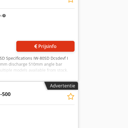
m
Prijsinfo
D Specifications IW-80SD Dcsdevf I
12mm discharge 510mm angle bar
iple models available from stock.
Advertentie
-500