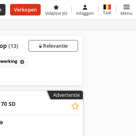
n
Verkopen
Taal
Volglijst
(0)
Inloggen
Menu
oop
(13)
Relevantie
ewerking
Advertentie
 70 SD