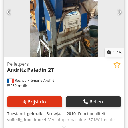
1
/
5
Pelletpers
Andritz
Paladin 2T
Roches-Prémarie-Andillé
539 km
Prijsinfo
Bellen
Toestand:
gebruikt
, Bouwjaar:
2010
, Functionaliteit:
volledig functioneel
, Versnippermachine, 37 kW trechter
en mengmachine fijnmalende versnippermachine, 75 kW