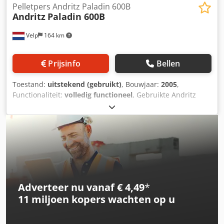
Opmerking: Conditioner op de pers is optie
Pelletpers Andritz Paladin 600B
Andritz
Paladin 600B
Velp
164 km
Prijsinfo
Bellen
Toestand:
uitstekend (gebruikt)
, Bouwjaar:
2005
,
Functionaliteit:
volledig functioneel
, Gebruikte Andritz
Paladin 600B Incl. gecombineerde RVS Toevoervijzel en
Mixer, Cedox N T Uaspfx Al Rorf 2x 55kW Motoren andere
motoren in overleg Binnenwerk 2 jaar geleden
geïnspecteerd Incl. frame voor rollen en matrijswissel
Adverteer nu vanaf € 4,49
*
11 miljoen kopers
wachten op u