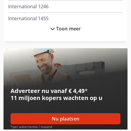
International 1246
International 1455
Toon meer
International 3288
International 353
International 3688
International 433
International 453
Adverteer nu vanaf € 4,49
*
International 523
11 miljoen kopers
wachten op u
International 533
International 553
Nu plaatsen
International 554
*per advertentie / maand