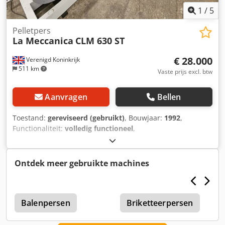
gemonteerd.
1
/
5
Pelletpers
La Meccanica
CLM 630 ST
€ 28.000
Verenigd Koninkrijk
511 km
Vaste prijs excl. btw
Aanvragen
Bellen
Toestand:
gereviseerd (gebruikt)
, Bouwjaar:
1992
,
Functionaliteit:
volledig functioneel
,
machine-/voertuignummer:
305.537.1992
, garantieduur:
12
maanden
, Le Meccanica CLM630ST 630/150 matrijs en
rollen Force Feeder met een 0,9 kW motor Csdpsv Sq Rlsfx
Ontdek meer gebruikte machines
Al Rerf Ondergaat momenteel een volledige renovatie -
inclusief afdichtingen en lagers Kleur - optie van de klant
Klant regelt afhaling en verzending
Balenpersen
Briketteerpersen