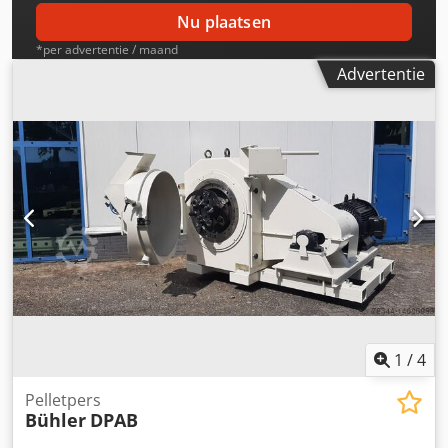
Nu plaatsen
*per advertentie / maand
Advertentie
1
/
4
Pelletpers
Bühler
DPAB