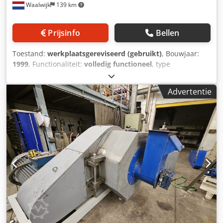
Waalwijk
139 km
Prijsinfo
Bellen
Toestand:
werkplaatsgereviseerd (gebruikt)
, Bouwjaar:
1999
, Functionaliteit:
volledig functioneel
, type
ingangsstroom:
driefasig
, vermogen:
160 kW (217,54 pk)
,
ingangsspanning:
380 V
, garantieduur:
12 maanden
, jaar
Advertentie
van de laatste revisie:
2023
, Uitrusting:
documentatie /
handleiding
, 1 Korrelpers merk: Buhler DPAB
binnendiameter matrijs 660 mm loopvlak matrijs 138 mm
Crjdpforah Evex Al Rof Pers is voorzien van 1 motor 160 KW
. Persdeur is uitgevoerd in Roestvrij staal met een overlast
klep in deur. 2 Rollenpers met 2 rollen op de pers
gereviseerd in een dimple of geriffelde uitvoering Pers is
complete met matrijs hefinrichting en gereedschap De
pers is geheel gereviseerd en voorzien van nieuwe lagers
en slijtdelen zoals voor en achter schuivers matrijspasring
etc. Tevens nieuwe V-snaren Ook zullen alle veiligheden in
acht worden genomen en passende schakelaars op Frictie
beveiliging , deurschakelaar en inspectieluiken worden