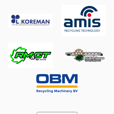
International 644
International 654
International 824
International 833
International 834
Job-Mann 200-35
Schaffer 2021
Schaffer 2345 T
Schaffer 2345 T Slt
Sup Elefant
Trailer And Tools