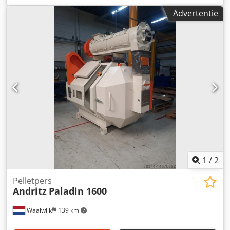
Cedpfx Aozlfcxol Rerf tussenopslagsilo toevoerschroef
Advertentie
pers, ANDRITZ-model Paladin, 2 ton per uur
producttransporteur koeler verpakkingsmachine
1
/
2
Pelletpers
Andritz
Paladin 1600
Waalwijk
139 km