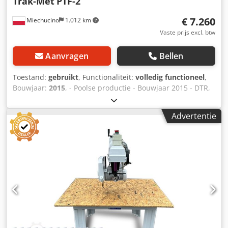
Trak-Met
PTF-2
€ 7.260
Miechucino
1.012 km
Vaste prijs excl. btw
Aanvragen
Bellen
Toestand:
gebruikt
, Functionaliteit:
volledig functioneel
,
Bouwjaar:
2015
, - Poolse productie - Bouwjaar 2015 - DTR,
CE - Elektrische versteling van zaagbladen TECHNISCHE
PARAMETERS: - Zaaghoogte: 60 mm - Zaagbladdiameter:
Advertentie
250 - 350 mm - Aantal zagen: 2 stuks - Max. zaagbreedte:
700 mm - Min. zaagbreedte: 90 mm - Max. afstand tussen
zaagbladen: 460 mm - Voeding traploos regelbaar via
frequentieomvormer - Voedingssnelheid instelbaar: 0 - 40
m/min - Motorvermogen: 2 x 4,7 kW -
Voedingsmotorvermogen: 0,75 kW - Motorvermogen voor
zaagbladverstelling: 0,12 kW - Totaal benodigd vermogen:
11,5 kW - Roltafels, lengte: 2 x 240 cm Chjdpfxjw H Rdae
Agmoa - Roltafelbreedte: 460 mm - Diameter
afzuigaansluiting: 160 mm - Transportafmetingen (l/b/h):
200 / 200 / 140 cm - Gewicht ~ 1000 kg