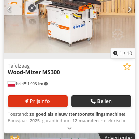
fabricage Chjdpfx Aeznkzlogmja – zeer goede staat –
gebruikte zaag Netto prijs: 5900 PLN Netto prijs: 1405 EUR,
afhankelijk van een wisselkoers van 4,20 EUR (Prijzen
kunnen wijzigen bij grotere schommelingen in de
wisselkoers)
1
/
10
Tafelzaag
Wood-Mizer
MS300
Koło
1.003 km
Prijsinfo
Bellen
Toestand:
zo goed als nieuw (tentoonstellingsmachine)
,
Bouwjaar:
2025
, garantieduur:
12 maanden
, • elektrische
motor met een vermogen van 3 kW • snijhoogte 103 mm •
afstand tussen het cirkelzaagblad en de parallelgeleider
Advertentie