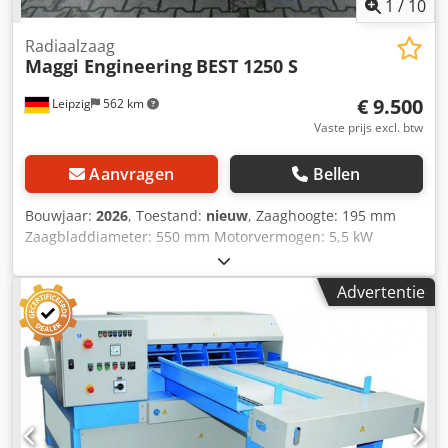
1
/
10
Radiaalzaag
Maggi Engineering
BEST 1250 S
€ 9.500
Leipzig
562 km
Vaste prijs excl. btw
Aanvragen
Bellen
Bouwjaar:
2026
, Toestand:
nieuw
, Zaaghoogte: 195 mm
Zaagbladdiameter: 550 mm Motorvermogen: 5,5 kW
Radiaalzaag MAGGI BEST 1250 S - Maximale zaaghoogte
90°: 195 mm - Maximale zaaghoogte 45°: 115 mm -
Advertentie
Maximale zaagbreedte: 20 x 1140 mm - Maximale
zaagbreedte: 200 x 970 mm - Zaagbladdiameter: 550 mm -
Motorvermogen: 5,5 kW / 400 V Cedpfeyk Iaxex Agmjha -
Toerental: 2800 tpm - Werktafel: 1290 x 2400 mm -
Motorrem - Afzuigkap - CE-markering - Afmetingen (L =
2400 x B = 1100 x H = 1250 mm) - Gewicht: 285 kg - HM-
zaagblad 550 x 4,8 x 30 mm Z 64: 242,00 EUR