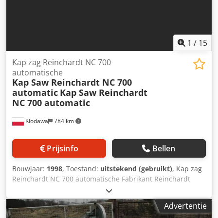
1
/
15
Kap zag Reinchardt NC 700
automatische
Kap Saw Reinchardt NC 700
automatic
Kap Saw Reinchardt
NC 700 automatic
Kłodawa
784 km
Prijsinfo
Bellen
Bouwjaar:
1998
, Toestand:
uitstekend (gebruikt)
, Kap zag
Reinchardt NC 700 automatische Fabrikant Reinchardt
Model / machine type NC 700 Jaar van productie, 1998
Machine categorie Kapła Kapowa Locatie Gorzów Wlkp.
Advertentie
Leveringsvoorwaarden Chjdpfx Agsd H Hmhsmea EIGEN