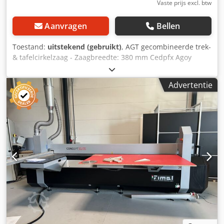
Vaste prijs excl. btw
Aanvragen
Bellen
Toestand:
uitstekend (gebruikt)
, AGT gecombineerde trek-
& tafelcirkelzaag - Zaagbreedte: 380 mm Cedpfx Agoy
Tmgkomsha - Zaaghoogte: 85/40 mm - Gewicht: ca. 50 kg -
Kantelbaar & zwenkbaar
Advertentie