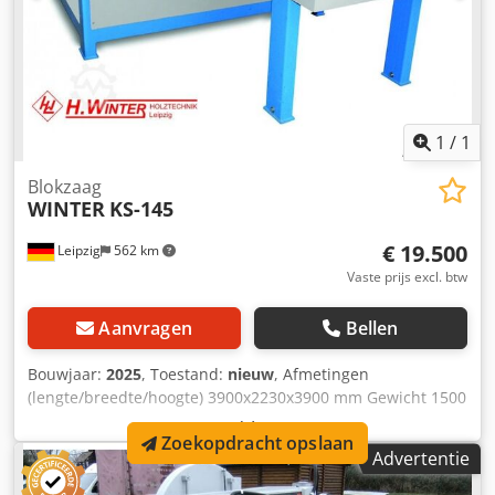
1
/
1
Blokzaag
WINTER
KS-145
€ 19.500
Leipzig
562 km
Vaste prijs excl. btw
Aanvragen
Bellen
Bouwjaar:
2025
, Toestand:
nieuw
, Afmetingen
(lengte/breedte/hoogte) 3900x2230x3900 mm Gewicht 1500
kg Totaal benodigd vermogen 18 kW Blokzaag KS-145
Zoekopdracht opslaan
Chsdpfxevz Hnlo Agmoa - maximaal materiaallengte 1250
Advertentie
mm - min. / maximaal materiaalbreedte 70-145 mm -
maximaal hoogte van het materiaal 160 mm - Capaciteit