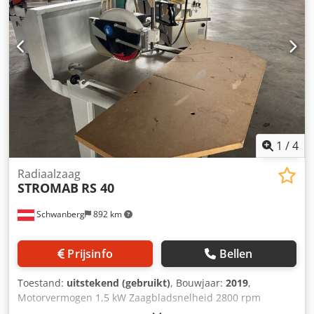
gewicht: 308 kg VOORDELEN – geschikt voor het zagen van
glaslatten – gebruikte zaagmachine – zeer goede staat
Csdpfx Aszkh Uhjgmsha Netto prijs: 10.900 PLN Netto prijs:
2.595 EUR bij een koers van 4,20 EUR (Prijzen kunnen
wijzigen bij grotere schommelingen)
1
/
4
Radiaalzaag
STROMAB
RS 40
Schwanberg
892 km
Prijsinfo
Bellen
Toestand:
uitstekend (gebruikt)
, Bouwjaar:
2019
,
Motorvermogen 1,5 kW Zaagbladsnelheid 2800 rpm
Zaagblad DM 250 mm Codoulzchopfx Agmjha Boring