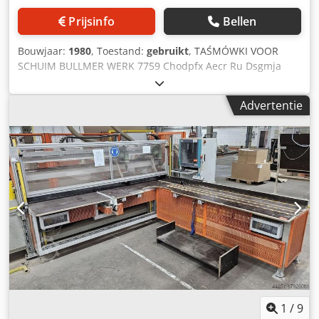
Prijsinfo
Bellen
Bouwjaar:
1980
, Toestand:
gebruikt
, TAŚMÓWKI VOOR
SCHUIM BULLMER WERK 7759 Chodpfx Aecr Ru Dsgmja
Locatie Gorzow Wielkopolski. Leveringsvoorwaarden Kies
uw eigen Kosten van de levering Client cover Opstarttype
Advertentie
onderhandeld Beschrijving Opmerkingen MACHINE voor
SNIJDEN BEKLEDING SCHUIM MOTOR 1 kW, 220/380 VOLT,
HEEFT A NEUS-STENEN NAAR ZAG TAPE LENGTE ZONDER
EINDE 4050 mm, breedte 1100 mm, lengte van de tabel
2250 mm, snijden tabel breedte 1170 mm
1
/
9