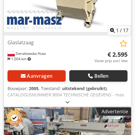
1
/
17
Glaslatzaag
€ 2.595
Sierakowska Huta
1.004 km
Vaste prijs excl. btw
Aanvragen
Bellen
Bouwjaar:
2005
, Toestand:
uitstekend (gebruikt)
,
CATALOGUSNUMMER 8004 TECHNISCHE GEGEVENS - max.
zaagblad diameter: 350 mm - zaagblad gatdiameter: 30
mm - mogelijkheid tot zagen onder een hoek van 45° -
Advertentie
max. zaaghoogte: 100 mm - max. werkstukbreedte: 100
mm - verstekzagen naar rechts/links - diameter
afzuigaansluiting: 2 x 80 mm - motor: 3,7 kW -
machineafmetingen (l/b/h): 1830 x 760 x 1610 mm -