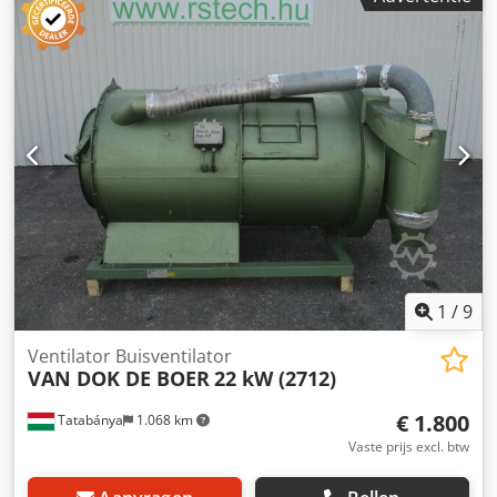
800 mm • lengte van de schuiftafel 1100 mm • breedte van
de schuiftafel 350 mm • lengte van het werkblad 900 mm •
totale breedte van het tafelblad 950 mm Csdpfx Agszqz
Dpsmeha
1
/
9
Ventilator Buisventilator
VAN DOK DE BOER
22 kW (2712)
€ 1.800
Tatabánya
1.068 km
Vaste prijs excl. btw