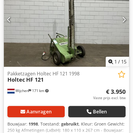
1
/
15
Pakketzagen Holtec HF 121 1998
Holtec
HF 121
€ 3.950
Wijchen
171 km
Vaste prijs excl. btw
Aanvragen
Bellen
Bouwjaar:
1998
, Toestand:
gebruikt
, Kleur: Groen Gewicht:
250 kg Afmetingen (LxBxH): 180 x 110 x 267 cm - Bouwjaar: