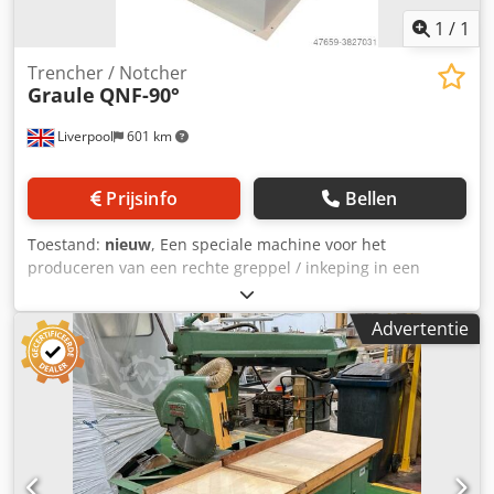
1
/
1
Trencher / Notcher
Graule
QNF-90°
Liverpool
601 km
Prijsinfo
Bellen
Toestand:
nieuw
, Een speciale machine voor het
produceren van een rechte greppel / inkeping in een
verscheidenheid van houtproducten gebruikt in het
algemeen schrijnwerkerij, tuinmeubelen, schuur, dak truss
Advertentie
en hout frame productie. Kan ook worden gebruikt voor
het bepalen van de deur, kerven van dragers van het dak
en voor blokhut vervaardiging. Standaard de machine is
uitgerust met horizontale pneumatische werkstuk
klemmen en ook een hydrocheck demper
besturingselement te geven een vloeiende lijn actie de
cutterhead beweging. Precisie kogellagers verkeer op