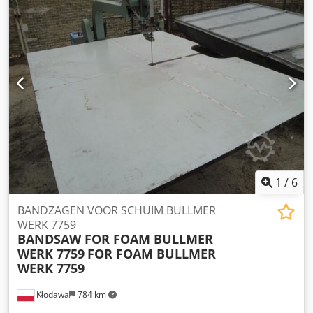
ONTVANGST Kosten van de levering Dekking van de klant
Het type gelijk begin overeen te komen Beschrijving
Opmerkingen SNIJDEN ZAG VOOR AANGEPASTE
AFMETINGEN, NAUWKEURIGHEID TOT 1 MM, NIEUWE
CONTROLLER, ZAG DE BLAAS DOOR HYDRAULISCHE
OVEREENKOMST
1
/
6
BANDZAGEN VOOR SCHUIM BULLMER
WERK 7759
BANDSAW FOR FOAM BULLMER
WERK 7759
FOR FOAM BULLMER
WERK 7759
Kłodawa
784 km