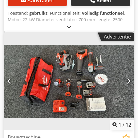
Aanvragen
Bellen
Toestand:
gebruikt
, Functionaliteit:
volledig functioneel
,
Motor: 22 kW Diameter ventilator: 700 mm Lengte: 2500
mm Codsri R Dujpfx Agmeha
Advertentie
1
/
12
Bouwmachine