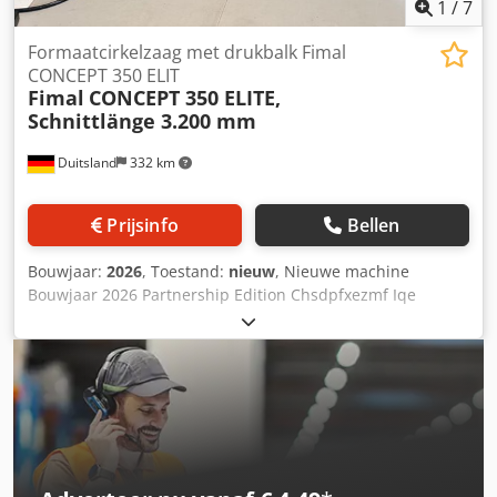
1
/
7
Formaatcirkelzaag met drukbalk Fimal
CONCEPT 350 ELIT
Fimal
CONCEPT 350 ELITE,
Schnittlänge 3.200 mm
Duitsland
332 km
Prijsinfo
Bellen
Bouwjaar:
2026
, Toestand:
nieuw
, Nieuwe machine
Bouwjaar 2026 Partnership Edition Chsdpfxezmf Iqe
Agmoa Algemene uitrustingskenmerken: - Aluminium
machine- en aanbouwtafels - Zaagunit kantelbaar tot 46° -
Drukbalk incl. LED-verlichting met 3 verschillende
signaalkleuren: WIT: machine in ruststand ROOD: drukbalk
zakt of noodstopfunctie BLAUW: zaagunit beweegt, flexibel
inzetbare oplegtafel 1.000 x 500 mm - Voorritssysteem via
hoofdzaagblad in meelooprichting - Automatische
lengteherkenning van het werkstuk voor minimale