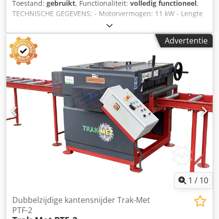
Toestand:
gebruikt
, Functionaliteit:
volledig functioneel
,
TECHNISCHE GEGEVENS: - Motorvermogen: 11 kW - Lengte
geleiderail: 1700 mm - Kettingsmering - Mobiele
constructie - Afmetingen machine: 150x80x290 cm -
Advertentie
Gewicht: 200 kg Chjdpfxjw Iqflo Agmja
1
/
10
Dubbelzijdige kantensnijder Trak-Met
PTF-2