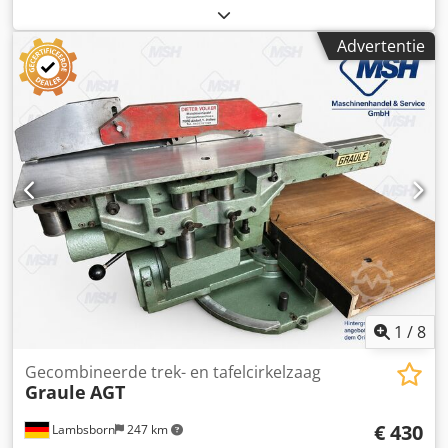
1998 - Documentatie aanwezig: Nee - CE certificaat
aanwezig: Nee - Serienummer: 88 1 65 - Vermogen
Advertentie
hoofdmotor [kW]: 11.0 - Max. werkstuklengte [mm]: 1870 -
Max. werkstukhoogte [mm]: 2500 - Bediening: Handmatig -
Voltage [V]: 415 - Stroomverbruik [A]: 20 - Afzekering [A]: 32
- Vermogen [kW]: 11.0 - Transportafmetingen: 1800mm x
1100mm x 2670mm (l x b x h) - Transportgewicht [kg]:
250kg - Transportcolli [st.]: 1 Financiële informatie BTW: De
getoonde prijs is exclusief BTW BTW/marge: BTW
verrekenbaar voor ondernemers Levering en inruil altijd
mogelijk van alles in de industriële sectoren Csdpfx
Agjzrur Asmoha Yorick Diebels
1
/
8
Gecombineerde trek- en tafelcirkelzaag
Graule
AGT
€ 430
Lambsborn
247 km