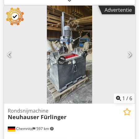
zaagblad 30 mm Zaaglengte 400 mm (met 20 mm
Advertentie
werkstukdikte) Snijlengte bij 45 graden 230 mm Zaagdiepte
65 mm Arm zwenkvergrendeling +/- 45 graden Gewicht 140
kg Motor beveiligingsschakelaar Rem motor
Noodstopschakelaar CE inclusief stofafzuigkap voor
afzuigaansluiting DM 120 mm Opmerking voor gebruikte
machines: - Onder voorbehoud van fouten in technische
specificaties en voorafgaande verkoop. - Vermelde prijzen
zijn af locatie - gratis laden! - De machines zijn
schoongemaakt en functioneel getest. - Alle machines
worden gekocht zoals gezien zonder enige garantie. De
koper is vrij om de machines ter plaatse te inspecteren. -
Speciale afspraken zijn alleen schriftelijk mogelijk. (We
beantwoorden alleen aanvragen met uw adres en
telefoonnummer).
1
/
6
Rondsnijmachine
Neuhauser Fürlinger
Chemnitz
597 km