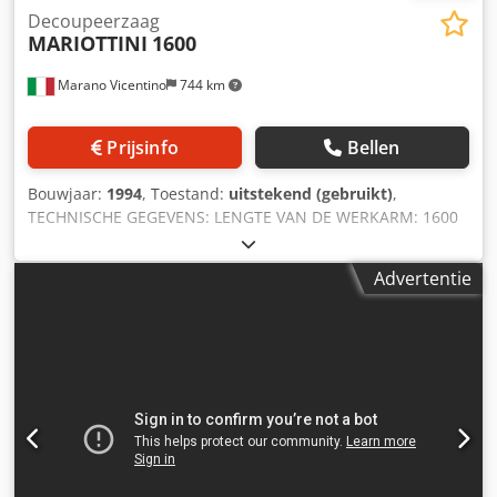
Decoupeerzaag
MARIOTTINI
1600
Marano Vicentino
744 km
Prijsinfo
Bellen
Bouwjaar:
1994
, Toestand:
uitstekend (gebruikt)
,
TECHNISCHE GEGEVENS: LENGTE VAN DE WERKARM: 1600
mm MAX. ZAAGDIKTE met zaagblad 130 mm: 45 mm MAX.
ZAAGDIKTE met zaagblad 160 mm: 70 mm Chedpfx Asr
Advertentie
Hmtksgmja MOTORVERMOGEN: 0,75 kW – 380 V / 50 Hz
NEONLAMP: 220 V BLAAAPARAAT VOOR HET REINIGEN VAN
DE WERKRUIMTE, ELEKTRONISCH 220 V WERKTAFEL: 1000 x
2000 mm AFMETINGEN: 2400 x 1000 x 1700 mm GEWICHT:
230 kg