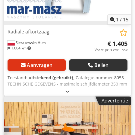
1
/
15
Radiale afkortzaag
€ 1.405
Sierakowska Huta
1.004 km
Vaste prijs excl. btw
Aanvragen
Bellen
Toestand:
uitstekend (gebruikt)
, Catalogusnummer 8055
TECHNISCHE GEGEVENS - maximale schijfdiameter 350 mm
- schijfgatdiameter 30 mm - beschermkap voor de schijf -
zaaghoogte voor een schijf van 300 mm, 90 mm - maximale
Advertentie
zaagbreedte 800 mm - mogelijkheid om onder een hoek in
het verticale vlak te zagen, door de arm te verplaatsen of
de schijf te verplaatsen - mogelijkheid om de arm te
draaien: links/rechts - motor 400V 2,9 kW - afmetingen
tafel: 1260 x 1000 mm - afmetingen (l x b x h): 1460 x 1330
x 1500 mm - gewicht: 220 kg VOORDELEN – Italiaanse