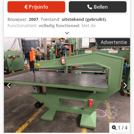
Prijsinfo
Bellen
Bouwjaar:
2007
, Toestand:
uitstekend (gebruikt)
,
Functionaliteit:
volledig functioneel
, Met de
rondgatzaagmachine worden doorlopende gaten in het
hout gezaagd voor het samenstellen van meerdere houten
Advertentie
delen. Codpfey Tmywex Agmoha
1
/
4