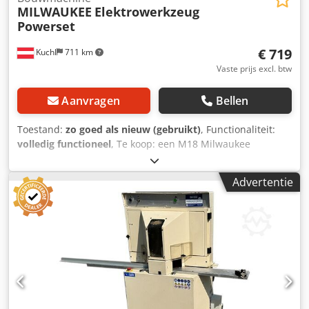
MILWAUKEE
Elektrowerkzeug
Powerset
€ 719
Kuchl
711 km
Vaste prijs excl. btw
Aanvragen
Bellen
Toestand:
zo goed als nieuw (gebruikt)
, Functionaliteit:
volledig functioneel
, Te koop: een M18 Milwaukee
demonstratieset met volledige garantie. Cjdpfx
Aewzlwkegmoha De Power SET bestaat uit: Accu
Advertentie
klopboor-/schroefmachine M18 FPD3-0X Accu compacte
slagmoersleutel 1/2" M18 FIW2F12-0X Accu haakse slijper
M18 FSAG125X-0X Accu handcirkelzaag M18 FCS552-0 Accu
reciprozaag M18 FSZ-0 LED accu handlamp M18 TLED-0