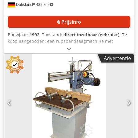
Duitsland
427 km
Prijsinfo
Bouwjaar:
1992
, Toestand:
direct inzetbaar (gebruikt)
, Te
koop aangeboden: een rupsbandzaagmachine met
meerdere zaagbladen. Zaagbreedte: 230 mm, maximale
doorgangsbereedte: 650 mm, maximale zaaghoogte: 130
Advertentie
mm, diameter zaagblad: 65 mm, minimale lengte
werkstuk: 450 mm, toerental zaagblad: 3900 tpm,
werkhoogte: 850 mm, maximale aanvoersnelheid: 48
m/min. Afmetingen: circa 2700 mm/1900 mm/2000 mm,
gewicht: circa 2500 kg. Bezichtiging mogelijk na afspraak.
Cjdpezl U Idsfx Agmjha