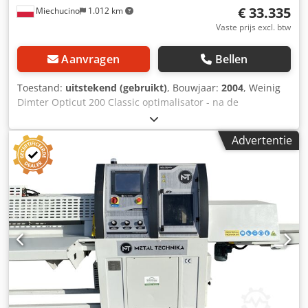
€ 33.335
Miechucino
1.012 km
Vaste prijs excl. btw
Aanvragen
Bellen
Toestand:
uitstekend (gebruikt)
, Bouwjaar:
2004
, Weinig
Dimter Opticut 200 Classic optimalisator - na de
technische evaluatie - productiejaar 2004 - verklaring van
overeenstemming, DTR - Duitse productie TECHNISCHE
Advertentie
PARAMETERS: min./max. inlooplengte van het element
800/3500 mm min./max. invoerbreedte van het element
80/200 mm min./max. dikte invoerelement 12/80 mm
houtsoort hard / zacht streepje snijden houtclassificatie
max. aanvoersnelheid 120 m / min versnelling 5 m / s
diameter zaagblad fi 500 mm diameter zaaggat 30 mm
zaagspiltoerental 4600 U / min duur van 1 cyclus 0,7 - 1,2
sec een aangedreven transportband aan de ingang en een
markeerstation met zijtafels voor twee markeerders
transportband totaal vermogen 15 kW lengtemeting -
fluorescentiecamera voor 3 kwaliteiten ontvangststation -
transportband volledige optimalisatie totale lengte 8300