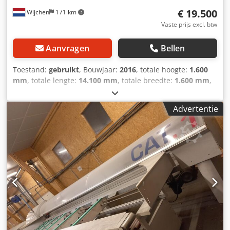
€ 19.500
Wijchen
171 km
Vaste prijs excl. btw
Aanvragen
Bellen
Toestand:
gebruikt
, Bouwjaar:
2016
, totale hoogte:
1.600
mm
, totale lengte:
14.100 mm
, totale breedte:
1.600 mm
,
Kleur: Grijs Gewicht: 2.500 kg - Bouwjaar: 2016 -
Documentatie aanwezig: Ja - CE markering aanwezig: Ja -
Advertentie
CE certificaat aanwezig: Nee - Serienummer: 6237 - Max.
zaaglengte [mm]: 6500 - Max. zaagbreedte [mm]: 400 -
Max. zaaghoogte [mm]: 135 - Max. zaagblad diameter
[mm]: 500 - Asgat zaagblad diameter [mm]: 30 - Lengte
invoertafel [mm]: 6700 - Lengte uitvoertafel [mm]: 6000 -
Opties: Automatisch opduwsysteem - Voltage [V]: 415 -
Stroomverbruik [A]: 20 - Transportafmetingen: 14100mm x
1600mm x 1600mm (l x b x h) - Transportgewicht [kg]:
2500kg Dedpfx Ajwnh N Nofneck - Transportcolli [st.]: 4
Financiële informatie BTW: De getoonde prijs is exclusief
BTW BTW/marge: BTW verrekenbaar voor ondernemers