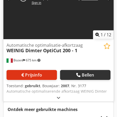
1
/
12
Automatische optimalisatie-afkortzaag
WEINIG Dimter
OptiCut 200 - 1
Bozen
675 km
Prijsinfo
Bellen
Toestand:
gebruikt
, Bouwjaar:
2007
, Nr. 3177
Automatische optimaliserende afkortzaag WEINIG Dimter
OptiCut 200 - 1 Gebruikt, bouwjaar 2007, machine reeds
gedemonteerd Voor het afkorten van vaste lengtes Te
bewerken houtafmetingen: Invoerlengte min./max. 3000 -
Ontdek meer gebruikte machines
5000 mm Invoerbreedte min./max. 80 - 200 mm Invoerdikte