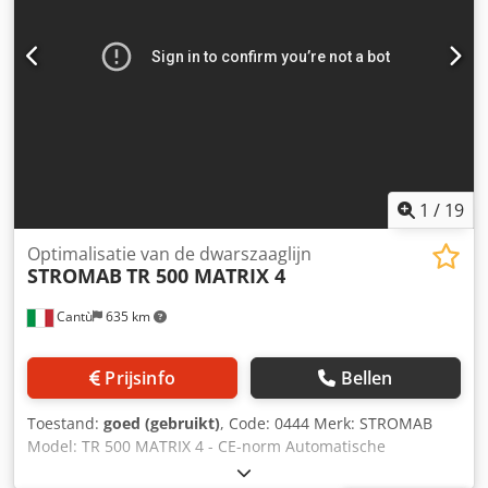
1
/
19
Optimalisatie van de dwarszaaglijn
STROMAB
TR 500 MATRIX 4
Cantù
635 km
Prijsinfo
Bellen
Toestand:
goed (gebruikt)
, Code: 0444 Merk: STROMAB
Model: TR 500 MATRIX 4 - CE-norm Automatische
afkortzaag, uitgerust met een Matrix 4-duwvoet – voor het