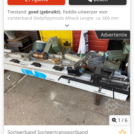
Toestand:
goed (gebruikt)
, Paddle-uitwerper voor
sorteerband Dedpfxjqmizdo Afneck Lengte: ca. 600 mm
Werkhoogte: 850 mm Aandrijving: Rexroth servo meer
beschikbaar ook andere lengte
Advertentie
1
/
6
Sorteerband Sorteertransportband