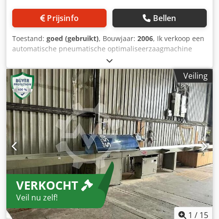
Prijsinfo
Bellen
Toestand:
goed (gebruikt)
, Bouwjaar:
2006
, Ik verkoop een
automatische pneumatische optimaliseerzaagmachine
PAUL 11 MKL MAXI 5 Premium, bouwjaar 2006. Invoertafel
automatisch (doorloopsysteem) Uitvoertafel automatisch 6
Veiling
stuks uitwerpers op de linker uitvoertafel. Optimalisatie
met automatische foutdetectie en automatische
snijprogramma’s. Direct beschikbaar. Dcjdpfezraaxjx Afnjk
CE-uitvoering. Documentatie inbegrepen.
VERKOCHT
Veil nu zelf!
1
/
15