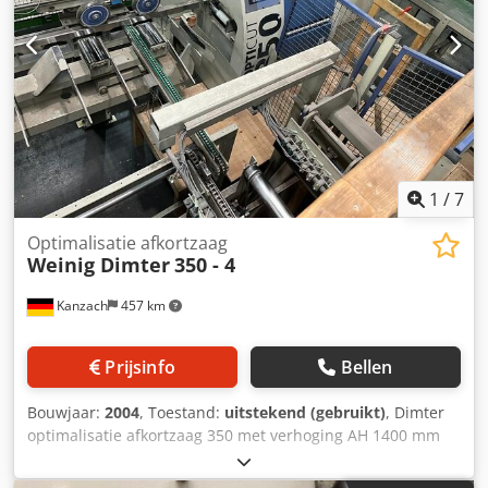
1
/
7
Optimalisatie afkortzaag
Weinig Dimter
350 - 4
Kanzach
457 km
Prijsinfo
Bellen
Bouwjaar:
2004
, Toestand:
uitstekend (gebruikt)
, Dimter
optimalisatie afkortzaag 350 met verhoging AH 1400 mm
Afkortzaag zie afbeelding Afkortzaag Schakelkast Djdpencc
Icjfx Afnock Scanner interface Sorteren 6500 mm lang 3