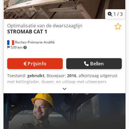
Levering en inruil altijd mogelijk van alles in de industriële
sectoren Yorick Diebels
1
/
3
Optimalisatie van de dwarszaaglijn
STROMAB
CAT 1
Roches-Prémarie-Andillé
539 km
Prijsinfo
Bellen
Toestand:
gebruikt
, Bouwjaar:
2016
, afkortzaag uitgerust
met kettinglader, duwer, en uitloop met uitwerpers
hogesnelheidsafkortzaag Dedpfx Afozb Rhmenjck