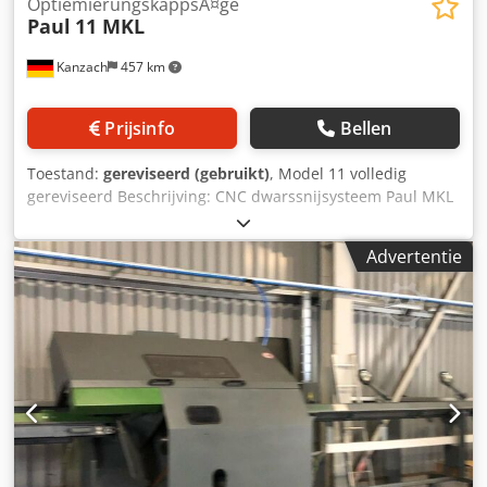
OptiemierungskappsÃ¤ge
Paul
11 MKL
Kanzach
457 km
Prijsinfo
Bellen
Toestand:
gereviseerd (gebruikt)
, Model 11 volledig
gereviseerd Beschrijving: CNC dwarssnijsysteem Paul MKL
of K of KE naar wens Fabrikant: Paul Jaar van fabricage:
Algemeen gereviseerd met nieuwste technologie Staat: Zo
Advertentie
goed als nieuw Technische gegevens: Snijbreedte 150 mm
Zaaghoogte 85 mm Diameter zaagblad:450 mm Dsdpfxob
Rl I Hj Afneck Zaagmotor 5,5KW Invoerlengte naar behoefte
CNC Maxi 5 besturing met optimalisatie Sorteerband naar
wens Machine zou volledig worden gereviseerd, alle lagers
nieuwe motoren met nieuwste eff Klasse, nieuwe
besturing, nieuwe achterbrug.