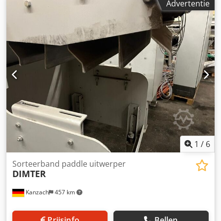
Advertentie
pushers Afvalklep Machine is al gedemonteerd en direct
beschikbaar Machine draaide zonder problemen tot
demontage Transport kan georganiseerd worden
1
/
6
Sorteerband paddle uitwerper
DIMTER
Kanzach
457 km
Prijsinfo
Bellen