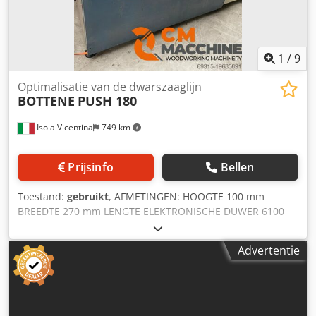
1
/
9
Optimalisatie van de dwarszaaglijn
BOTTENE
PUSH 180
Isola Vicentina
749 km
Prijsinfo
Bellen
Toestand:
gebruikt
, AFMETINGEN: HOOGTE 100 mm
BREEDTE 270 mm LENGTE ELEKTRONISCHE DUWER 6100
mm ZAAGBLADMOTOR 4 kW Dcedpow E Eudofx Afnjk
Advertentie