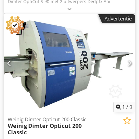
Dimter OptiCut S 90 met 2 uitwerpers Dedpfx Aoi
Apgmsfnock - gereviseerd - Gemaakt in Duitsland -
bouwjaar 2005 TECHNISCHE SPECIFICATIES maximale
Advertentie
snijlengte 4500 mm max. breedte 360 mm max. hoogte 160
mm automatische lengtemeting optimalisatie in 4
kwaliteitsklassen totaal vermogen 13 kW vermogen
bladmotor 7. 5 kW pneumatische zij- en bovendruk
bladdiameter max. 500 mm OptiCom Assist
besturingssysteem ontvangsttransportband 5600 mm twee
uitwerpers totale lengte 13 m Printer voor het markeren
van onderdelen snijnauwkeurigheid +/- 0,5 mm
transportafmetingen (L/W/H) 600/240/190 cm gewicht ~
1800 kg
1
/
9
Weinig Dimter Opticut 200 Classic
Weinig
Dimter Opticut 200
Classic