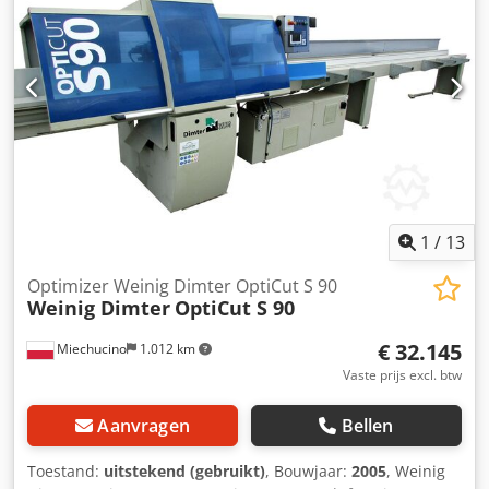
zaagblad diameter: 500 mm Dcjdozcpdvopfx Afnok –
toevoersnelheid: 100 m/min – mogelijkheid om 100
snijafmetingen te programmeren – programmering van 5
houtklassen – totale lengte: 10600 mm –
transportafmetingen (L/B/H): 700 / 240 / 170 cm
1
/
13
Optimizer Weinig Dimter OptiCut S 90
Weinig Dimter
OptiCut S 90
€ 32.145
Miechucino
1.012 km
Vaste prijs excl. btw
Aanvragen
Bellen
Toestand:
uitstekend (gebruikt)
, Bouwjaar:
2005
, Weinig