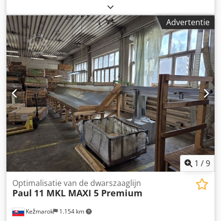
volledige optimalisatie - snijden tot aan de lijn -
breedtemaat - aluminium snijden mogelijk TECHNISCHE
Advertentie
PARAMETERS: - max. snijlengte 4000 mm - min. stuk 200
mm - max. snijhoogte 100 mm Dcsdpoh Hfknefx Afnok -
max. snijbreedte 260 mm - bladdiameter 500 mm -
motorvermogen 9 kW - voedingssnelheid max. 160 m/min -
versnelling 2 m/s2 - optimalisatie van lengte en waarde -
pneumatische materiaaldruk - drie uitwerpers - tabellen
verwijderen - rondtafel - totale lengte 2000 cm Transport
afmetingen: - lengte 1300 cm - breedte 245 cm - hoogte
220 cm - gewicht 3500 kg
1
/
9
Optimalisatie van de dwarszaaglijn
Paul
11 MKL MAXI 5 Premium
Kežmarok
1.154 km