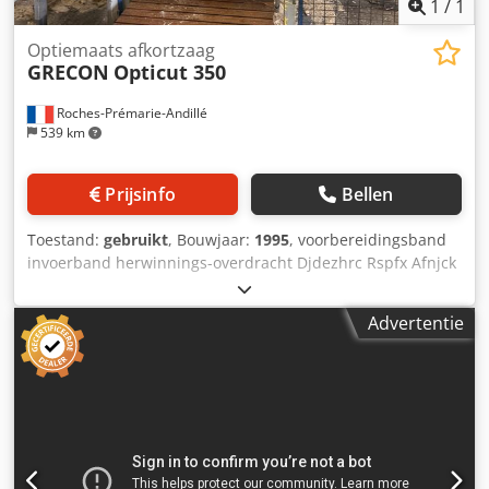
1
/
1
Optiemaats afkortzaag
GRECON
Opticut 350
Roches-Prémarie-Andillé
539 km
Prijsinfo
Bellen
Toestand:
gebruikt
, Bouwjaar:
1995
, voorbereidingsband
invoerband herwinnings-overdracht Djdezhrc Rspfx Afnjck
GRECON Opticut 350 afkortzaag
Advertentie