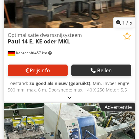
1
/
5
Optimalisatie dwarssnijsysteem
Paul
14 E, KE oder MKL
Kanzach
457 km
Prijsinfo
Bellen
Toestand:
zo goed als nieuw (gebruikt)
, Min. invoerlengte:
500 mm, max. 6 m. Doorsnede: max. 140 X 250 Motor: 5,5
kW Dedpfx Afor A Et Tonsck Zaagslag servo zwenkarm
Aanvoer door middel van rollen, 6 stuks boven, 6 stuks
Advertentie
onder CNC-besturing Maxi 8.0 1 X sorteren per 11,5 m
Machine wordt naar wens ingesteld