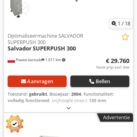
1
/
18
Optimaliseermachine SALVADOR
SUPERPUSH 300
Salvador
SUPERPUSH 300
€ 29.760
Powiat kartuski
1.011 km
Vaste prijs excl. btw
Aanvragen
Bellen
Toestand:
gebruikt
, Bouwjaar:
2004
, Functionaliteit:
volledig functioneel
, snijhoogte (max.):
130 mm
,
snijbreedte (max.):
300 mm
, – van Italiaanse makelij –
bouwjaar: 2004 – volledige optimalisatie TECHNISCHE
Advertentie
GEGEVENS: – maximale snijbreedte: 300 mm – maximale
snijhoogte: 130 mm – motorvermogen: 4 kW – maximale
materiaal lengte: 6200 mm – afvoertafel: 2000 mm –