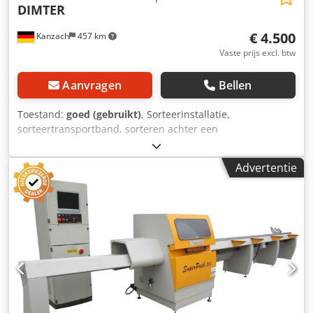
DIMTER
€ 4.500
Kanzach
457 km
Vaste prijs excl. btw
Aanvragen
Bellen
Toestand:
goed (gebruikt)
, Sorteerinstallatie,
sorteertransportband, sorteren achter een
optimalisatiezaag. Dcedpjg Ufnxofx Afnjk Lengte
transportband: ca. 8.000 mm Breedte transportband: ca.
Advertentie
250 mm Werkhoogte: zonder voeten Aandrijving: zonder
motor 5 pneumatische buffers Riem is gedemonteerd,
vanwege transport, kabels en slangen moeten nieuw
gemaakt worden.