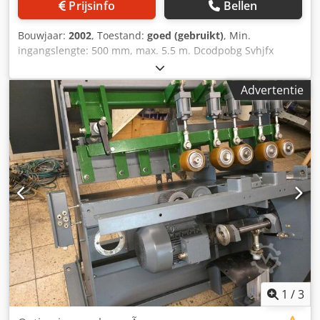
Prijsinfo
Bellen
lengte van het werkstuk "OPTI PLUS"-functie voor het
verwijderen van knopen en defecten – fotocel voor het
Bouwjaar:
2002
, Toestand:
goed (gebruikt)
, Min.
detecteren van markeringen tijdens de terugkeerbeweging
ingangslengte: 500 mm, max. 5.5 m. Dcodpobg Svhjfx
van de duwvoet – markering met fluorescerende verf
Afnek Doorsnede: max. 85 X 150 Motor: 5,5 kW Zaagnaaf
Etikettenprinter: afdrukken op thermische etiketten
servo-arm Toevoerrol, 5-delig bovenstuk, 5 stuks
Gegevensinvoermanagement: Elco touchscreen-
Advertentie
onderzijde, 5 stuks onderzijde CNC-besturing Maxi 4,0 1 X
programmeur, 12 inch – USB-poort – Ethernet-poort
sortering per 11,5 m jaar 2002
Software voor het maken van zaaglijsten Dodpfezlt Ddjx
Afnjck 4 zuigmonden, diameter 100 mm Perslucht: 6 bar
Afmetingen van de complete machine: 11880 x 1650 x 1600
mm (h) Afmetingen voor transport: machine 880 x 1650 x
1600 mm (h) – Matrix-duwvoet 7600 x 1300 x 1350 mm (h) –
gestapelde afvoerbanden 2100 x 900 x 1100 mm (h)
1
/
3