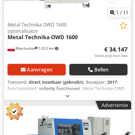
mm stompdiameter 80 en 120 mm OptiCom Direct
besturing Dcedpfogz Tbdox Afnek stroomvoorziening 400 V
1
/
11
/ 50 Hz
Metal Technika OWD 1600
optimalisator
Metal Technika
OWD 1600
€ 34.147
Miechucino
1.012 km
Vaste prijs excl. btw
Aanvragen
Bellen
Toestand:
direct inzetbaar (gebruikt)
, Bouwjaar:
2017
,
Functionaliteit:
volledig functioneel
, Metal Technika OWD
1600 optimalisator - geproduceerd in Polen - bouwjaar
2017 TECHNISCHE PARAMETERS: - snijbreedte 250 mm -
Advertentie
maaihoogte 120 mm - capaciteit van 3 200 tot 8 150 m /8 h
Dodpferx Rxpox Afnsck - sorteertafel met 5 trommels -
Elektronische besturing met "MITSHUBISHI" touchscreen
kleurenscherm - Functies - volledige optimalisatie van 30
afmetingen in twee kwaliteitsklassen, - creëren van