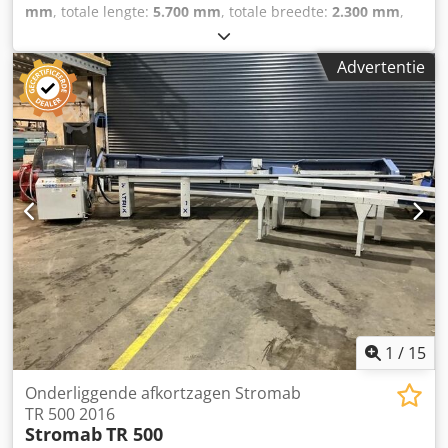
mm
, totale lengte:
5.700 mm
, totale breedte:
2.300 mm
,
Kleur: Wit Gewicht: 2.000 kg - Bouwjaar: 1999 -
Documentatie aanwezig: Nee - CE certificaat aanwezig: Nee
Advertentie
- Serienummer: 10.7488 - Vermogen hoofdmotor [kW]: 6.3 -
Max. zaaglengte [mm]: 5200 - Max. zaagbreedte [mm]: 360
- Max. zaagblad diameter [mm]: 600 - Lengte invoertafel
[mm]: 5200 - Lengte uitvoertafel [mm]: 3300 - Opties:
Automatisch opduwsysteem - Transportafmetingen:
5700mm x 2300mm x 1800mm (l x b x h) -
Transportgewicht [kg]: 2000kg - Transportcolli [st.]: 2
Financiële informatie BTW: De getoonde prijs is exclusief
BTW BTW/marge: BTW verrekenbaar voor ondernemers
Levering en inruil altijd mogelijk van alles in de industriële
sectoren Yorick Diebels Dcedpezmxvzjfx Afnjk
1
/
15
Onderliggende afkortzagen Stromab
TR 500 2016
Stromab
TR 500