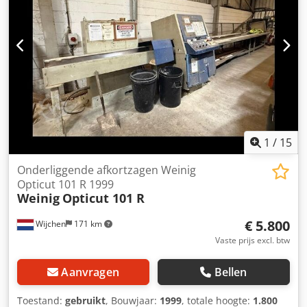
1
/
15
Onderliggende afkortzagen Weinig
Opticut 101 R 1999
Weinig
Opticut 101 R
€ 5.800
Wijchen
171 km
Vaste prijs excl. btw
Aanvragen
Bellen
Toestand:
gebruikt
, Bouwjaar:
1999
, totale hoogte:
1.800