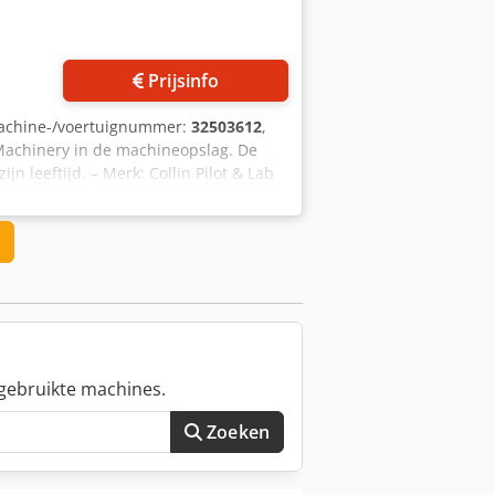
Prijsinfo
achine-/voertuignummer:
32503612
,
 Machinery in de machineopslag. De
n leeftijd. – Merk: Collin Pilot & Lab
2007
gebruikte machines.
Zoeken