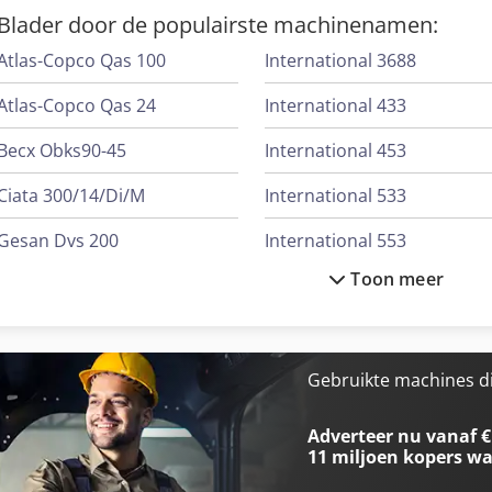
Blader door de populairste machinenamen:
Atlas-Copco Qas 100
International 3688
Atlas-Copco Qas 24
International 433
Becx Obks90-45
International 453
Ciata 300/14/Di/M
International 533
Gesan Dvs 200
International 553
Toon meer
International
International 554
International 1055
International 644
International 1455
International 654
Gebruikte machines d
International 353
International 824
Adverteer nu vanaf €
11 miljoen kopers
wa