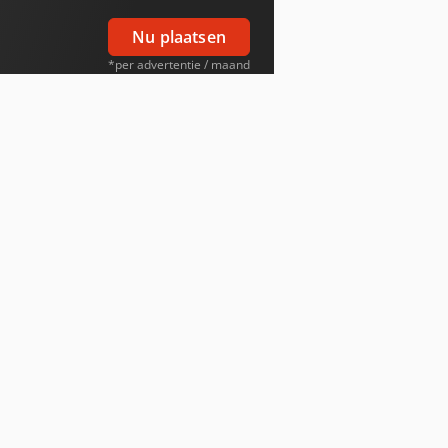
Nu plaatsen
*per advertentie / maand