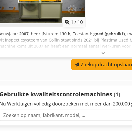
1
/
10
Bouwjaar:
2007
, bedrijfsturen:
130 h
, Toestand:
goed (gebruikt)
, m
Dit inspectiesysteem van Collin staat sinds 2021 bij Plastima Used
machine komt uit 2007 en heeft een normaal aantal werkuren voor zij
Solutions Cedpfx Asld Ukpjmrsha – Model: Coficos AIS – Bouwjaar: 
Zoekopdracht opslaan
Gebruikte kwaliteitscontrolemachines
(1)
Nu Werktuigen volledig doorzoeken met meer dan 200.000 