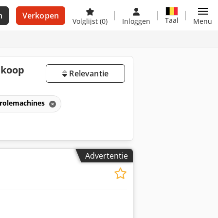
n
Verkopen
Taal
Volglijst
(0)
Inloggen
Menu
 koop
Relevantie
trolemachines
Advertentie