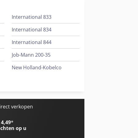
International 833
International 834
International 844
Job-Mann 200-35
New Holland-Kobelco
Tabe Agb-375
Trailer And Tools
irect verkopen
 4,49
*
chten op u