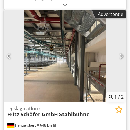
draagvermogen 500 kg/m², inclusief trap en gedeeltelijke
reling – gebruikt: Dedpfozkabaex Anlewa Prijs af locatie:
Advertentie
slechts € 18.000,- (exclusief btw), inclusief demontage,
verpakking en laden! = Slechts € 29,- (exclusief btw) / m²
Fabrikant: Schmitt, Goldbach Type: opslagplateau
Bouwjaar 2011 Afmetingen: ca. 20,35 m breed, 30,65 m
lang plus ca. 4,55 m x 7,22 m lang De vrije afstand tussen
de steunpilaren is 5,67 m in de lengte en 3,62 m in de
breedte. Verder kan ik u de volgende informatie
verstrekken: Schets als bijlage Totaal 656,5 m², exclusief
trap Doorrijhoogte: 2,8 m Totale hoogte: 3,2 m
Draagvermogen: 500 kg/m² Staat: goed Beschikbaar: per
direct Locatie: regio Aschaffenburg
1
/
2
Opslagplatform
Fritz Schäfer GmbH
Stahlbühne
Hengersberg
648 km