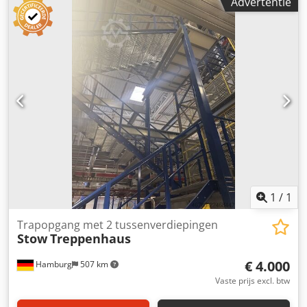
Advertentie
Fabrikant: Stow Type: onbekend Bouwjaar: 2014 Van de
begane grond naar het platform, ongeveer 10 treden
Verdere gegevens moeten nog worden vastgesteld
Breedte: ca. 1,25 m Met tussenverdieping Treden:
roosterroosters, verzinkt Zijwangen en leuning, gelakt
Staat: goed Beschikbaar: vanaf ongeveer Q4/2026 Locatie:
Hamburg
1
/
1
Trapopgang met 2 tussenverdiepingen
Stow
Treppenhaus
€ 4.000
Hamburg
507 km
Vaste prijs excl. btw