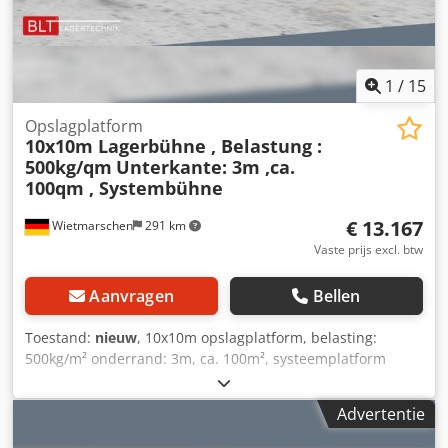
Laat ons weten wat u nodig hebt... Wij helpen u graag bij
het realiseren van uw projecten, van planning en
bestelling tot installatie.
1
/
15
Opslagplatform
10x10m Lagerbühne , Belastung :
500kg/qm
Unterkante: 3m ,ca.
100qm , Systembühne
€ 13.167
Wietmarschen
291 km
Vaste prijs excl. btw
Aanvragen
Bellen
Toestand:
nieuw
, 10x10m opslagplatform, belasting:
500kg/m² onderrand: 3m, ca. 100m², systeemplatform
Gegevens : - Lengte: ca. 10m - Breedte: ca. 10m -
Onderrand podium : ca. 3,0 m - Bovenrand podium :
Advertentie
ongeveer 3,38 m - Totale oppervlakte : ongeveer 100
vierkante meter - Belasting : 500 kg / m² - Bekleding : 38