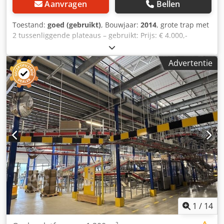
Aanvragen
Bellen
Toestand:
goed (gebruikt)
, Bouwjaar:
2014
, grote trap met
2 tussenliggende plateaus – gebruikt: Prijs: € 4.000,-
(exclusief btw), gedemonteerd, verpakt en geladen, af
fabriek! Positie 14 Fabrikant: Stow Type: onbekend
Advertentie
Bouwjaar: 2014 Dwjdpfszqz I Ujx Anlja De afstand tussen
de treden wordt nader bepaald. De breedte van de trap
wordt nader bepaald. De afmetingen van de plateaus
worden nader bepaald. Van de begane grond naar plateau
1: het aantal treden wordt nader bepaald. Van plateau 1
naar plateau 2: ca. 14 treden Van plateau 2 naar de eerste
verdieping: Met 2 tussenliggende plateaus Treden:
roosterroosters, verzinkt Zijwanden en leuning, geverfd
Staat: goed Beschikbaar: vanaf ongeveer eind Q4/2026
Locatie: Hamburg
1
/
14