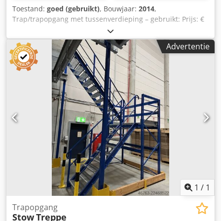
Toestand:
goed (gebruikt)
, Bouwjaar:
2014
,
Trap/trapopgang met tussenverdieping – gebruikt: Prijs: €
2.000,- (netto), gedemonteerd, verpakt en geladen,
afhaalprijs vanaf locatie! Positie 4 Fabrikant: Stow Djdpfx
Advertentie
Anozqz Sysljwa Type: onbekend Bouwjaar: 2014 Van de
begane grond naar het platform, ongeveer 10 treden
Verdere gegevens moeten nog worden vastgesteld
Breedte: ca. 1,25 m Met tussenverdieping Treden:
roosterroosters, verzinkt Zijwangen en leuning, gelakt
Staat: goed Beschikbaar: vanaf ongeveer Q4/2026 Locatie:
Hamburg
1
/
1
Trapopgang
Stow
Treppe