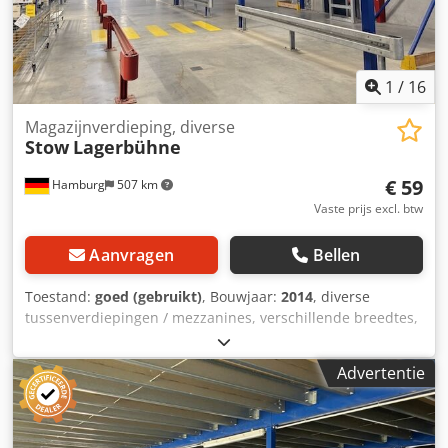
wit Inclusief aanwezige reling, steunpilarafscherming
Staat: goed, bezichtiging is gewenst! Beschikbaar: vanaf ca.
Q4/2026 Locatie: Hamburg
1
/
16
Magazijnverdieping, diverse
Stow
Lagerbühne
€ 59
Hamburg
507 km
Vaste prijs excl. btw
Aanvragen
Bellen
Toestand:
goed (gebruikt)
, Bouwjaar:
2014
, diverse
tussenverdiepingen / mezzanines, verschillende breedtes,
hoogtes, lengtes, steunafstanden en draagkrachten –
gebruikt: Dedpfx Aozqz E Tjnlswa Prijs per m2, af fabriek:
Advertentie
slechts € 59 (exclusief btw), inclusief demontage,
verpakking en belading! Meerprijs bij gebruik van
roosterroosters als vloerbedekking! Fabrikant: Stow Type:
tussenverdieping Bouwjaar: 2014 Draagkracht: 250 kg / 350