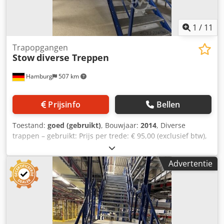
1
/
11
Trapopgangen
Stow
diverse Treppen
Hamburg
507 km
Prijsinfo
Bellen
Toestand:
goed (gebruikt)
, Bouwjaar:
2014
, Diverse
trappen – gebruikt: Prijs per trede: € 95,00 (exclusief btw),
gedemonteerd, verpakt en beladen, afhaalprijs. Dsdpezqz
Sajfx Anlswa Positie 2+3: Breed, met 6 treden Positie 4:
Advertentie
Breed, met 6 treden Positie 7: Smal, met 13 treden en een
“deur” Positie 9+10: Breed, met 14 treden Positie 11: Breed,
met 15 treden Positie 13: Breed, met 13 treden Positie 13a:
Breed, met circa 7 treden Fabrikant: Stow Type: onbekend
Bouwjaar: 2014 Treden: Roosterwerk, verzinkt Zijwangen
en leuning, gelakt Staat: goed Beschikbaar: vanaf circa het