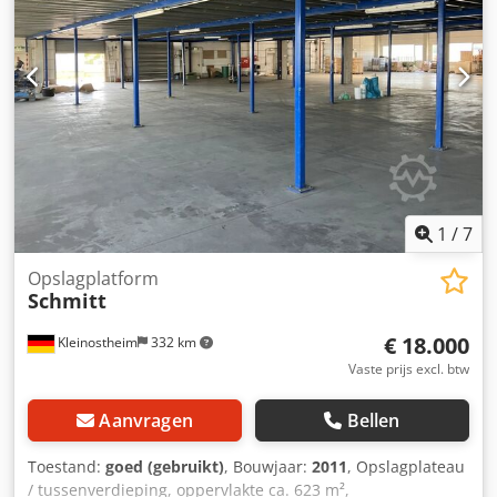
kg / 500 kg Vloerbedekking: spaanplaat 38 mm, bovenkant
grijs gemêleerd, onderkant wit Accessoires zoals
leuningen, trappen etc. op aanvraag Staat: goed, een
bezichtiging is ten zeerste aan te raden! Beschikbaar:
vanaf ongeveer het 4e kwartaal van 2026 Locatie: Hamburg
1
/
7
Opslagplatform
Schmitt
€ 18.000
Kleinostheim
332 km
Vaste prijs excl. btw
Aanvragen
Bellen
Toestand:
goed (gebruikt)
, Bouwjaar:
2011
, Opslagplateau
/ tussenverdieping, oppervlakte ca. 623 m²,