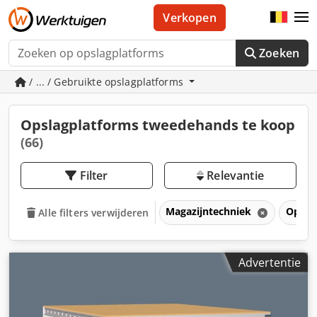
Verkopen
Zoeken
/ ... / Gebruikte opslagplatforms
Opslagplatforms tweedehands te koop
(66)
Filter
Relevantie
Magazijntechniek
Opsla
Alle filters verwijderen
Advertentie