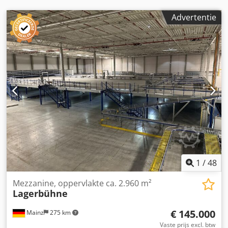
GEGEVENS: Grondoppervlakte: ca. 3495,00 m² (1470,00 +
2025,00 m²) Nuttige belasting: 250 kg/m²
Advertentie
Verdiepinghoogte: 2,60 m - begane grond 3,00 m - 1e
verdieping Totale bouwhoogte: 5,60 m
1
/
48
Mezzanine, oppervlakte ca. 2.960 m²
Lagerbühne
€ 145.000
Mainz
275 km
Vaste prijs excl. btw