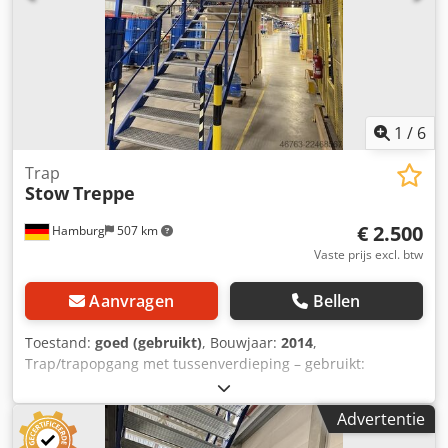
1
/
6
Trap
Stow
Treppe
€ 2.500
Hamburg
507 km
Vaste prijs excl. btw
Aanvragen
Bellen
Toestand:
goed (gebruikt)
, Bouwjaar:
2014
,
Trap/trapopgang met tussenverdieping – gebruikt:
Dedezqz T Djpfx Anljwa Prijs: € 2.500,- (exclusief btw),
gedemonteerd, verpakt en geladen, af te halen op locatie!
Advertentie
Positie 1 Fabrikant: Stow Type: onbekend Bouwjaar: 2014
Van begane grond naar het platform: ca. 14 treden