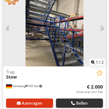
(waarbij de 14e trede op dezelfde hoogte is als het
platform) Van platform naar bovenverdieping: 11 treden
(waarbij de 11e trede op dezelfde hoogte is als de
bovenverdieping) Afstand tussen de treden: ca. 18,5 cm
Breedte: ca. 1,25 m Met tussenverdieping Treden:
gegalvaniseerde roosterroosters Wangen en leuning
geverfd Staat: goed Beschikbaar: vanaf ca. Q4/2026
Locatie: Hamburg
1
/
2
Trap
Stow
€ 2.000
Hamburg
507 km
Vaste prijs excl. btw
Aanvragen
Bellen