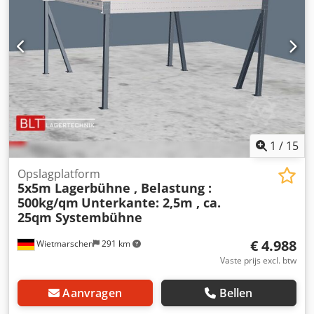
1
/
15
Opslagplatform
5x5m Lagerbühne , Belastung :
500kg/qm
Unterkante: 2,5m , ca.
25qm Systembühne
€ 4.988
Wietmarschen
291 km
Vaste prijs excl. btw
Aanvragen
Bellen