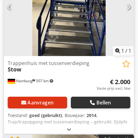
4e kwartaal van 2026 Locatie: Hamburg
1
/
1
Trappenhuis met tussenverdieping
Stow
€ 2.000
Hamburg
507 km
Vaste prijs excl. btw
Aanvragen
Bellen
Toestand:
goed (gebruikt)
, Bouwjaar:
2014
,
Trap/trapopgang met tussenverdieping – gebruikt: Djdpfx
Aozqz Nljnlewa Prijs: € 2.000,- (netto), gedemonteerd,
verpakt en geladen, afhaalprijs vanaf locatie! Positie 4