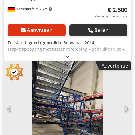
€ 2.500
Hamburg
507 km
Vaste prijs excl. btw
Aanvragen
Bellen
Toestand:
goed (gebruikt)
, Bouwjaar:
2014
,
Trap/trapopgang met tussenverdieping – gebruikt: Prijs: €
2.500,00 (exclusief btw), gedemonteerd, verpakt en
geladen vanaf locatie! Positie 12 Fabrikant: Stow Type:
Advertentie
onbekend Bouwjaar: 2014 Van begane grond naar het
platform: circa 10 treden (waarbij de eerste trede op
dezelfde hoogte is als het platform) Van platform naar
eerste verdieping: 12 treden (waarbij de twaalfde trede op
dezelfde hoogte is als de eerste verdieping) Afstand tussen
de treden: waarschijnlijk circa 18,5 cm (moet nog worden
nagekeken) Dodpfezqz Smjx Anlewa Breedte: moet nog
worden nagekeken Met tussenverdieping Treden:
gegalvaniseerde roosterroosters Zijwangen en leuning
geverfd Staat: goed Beschikbaar: vanaf circa het vierde
kwartaal van 2026 Locatie: Hamburg