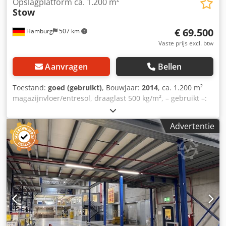
Opslagplatform ca. 1.200 m²
Stow
€ 69.500
Hamburg
507 km
Vaste prijs excl. btw
Aanvragen
Bellen
Toestand:
goed (gebruikt)
, Bouwjaar:
2014
, ca. 1.200 m²
magazijnvloer/entresol, draaglast 500 kg/m², – gebruikt –:
Prijs vanaf locatie: slechts € 69.500 (exclusief btw), inclusief
demontage, verpakt en beladen! Slechts ca. € 58 (exclusief
Advertentie
btw) per m²!! Fabrikant: Stow Type: Magazijnvloer
Bouwjaar: 2014 Hoogte onderkant (onderkant ligger): ca.
5,38 m Hoogte bovenkant: vloer: ca. 5,76 m Breedte/diepte:
ca. 17,60 m + ca. 0,80 m overhang Ca. 5 steunpilaren in de
diepte, deels 32 C-profielen, deels ca. 17 C-profielen
Afstand tussen steunpilaren in het voorste gedeelte: ca.
3,70 m / 3,35 m / 5,45 m / 4,73 m Lengte: ca. 69 m
Dwsdezqz Ibopfx Anlea Ca. 19 steunpilaren in de lengte
Draagkracht: 500 kg/m², deels 350 kg Vloerafwerking:
Spaanplaat 38 mm, bovenkant grijs gemêleerd, onderkant