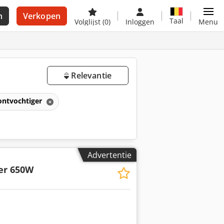
n
Verkopen
Taal
Volglijst
(0)
Inloggen
Menu
Relevantie
ontvochtiger
Advertentie
er 650W