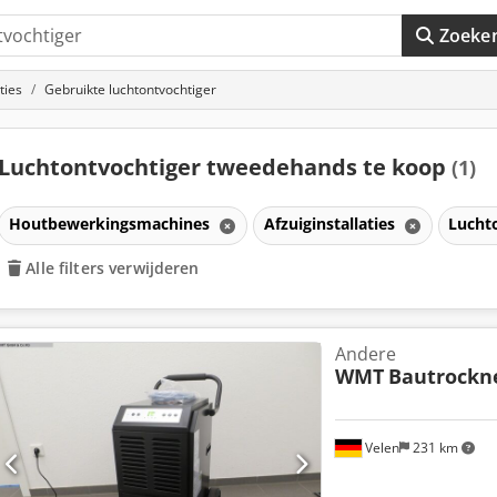
Zoeke
ties
Gebruikte luchtontvochtiger
Luchtontvochtiger tweedehands te koop
(1)
Houtbewerkingsmachines
Afzuiginstallaties
Lucht
Alle filters verwijderen
Andere
WMT
Bautrockn
Velen
231 km