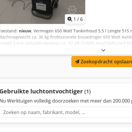
1
/
6
Toestand:
nieuw
, Vermogen 650 Watt Tankinhoud 5,5 l Lengte 51
Machinegewicht ca. 36 kg Professionele bouwdroger 650 Watt Aanbe
hoogte 2,6 m Geluiddrukniveau ca. 52 dB Codpfx Aoqd Rxhjczerf Ont
Zoekopdracht opslaan
Gebruikte luchtontvochtiger
(1)
Nu Werktuigen volledig doorzoeken met meer dan 200.000 