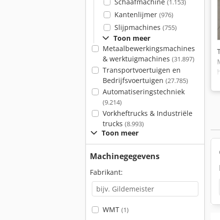
Schaafmachine
(1.153)
Kantenlijmer
(976)
Slijpmachines
(755)
Toon meer
Metaalbewerkingsmachines
& werktuigmachines
(31.897)
Transportvoertuigen en
Bedrijfsvoertuigen
(27.785)
Automatiseringstechniek
(9.214)
Vorkheftrucks & Industriële
trucks
(8.993)
Toon meer
Machinegegevens
Fabrikant:
WMT
(1)