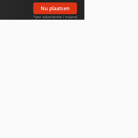
Nu plaatsen
*per advertentie / maand