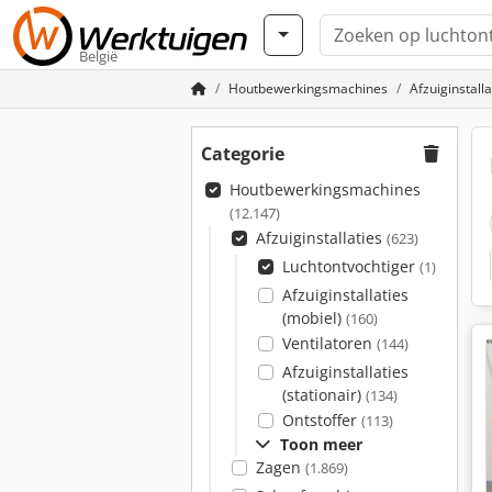
België
Houtbewerkingsmachines
Afzuiginstalla
Categorie
Houtbewerkingsmachines
(12.147)
Afzuiginstallaties
(623)
Luchtontvochtiger
(1)
Afzuiginstallaties
(mobiel)
(160)
Ventilatoren
(144)
Afzuiginstallaties
(stationair)
(134)
Ontstoffer
(113)
Toon meer
Zagen
(1.869)