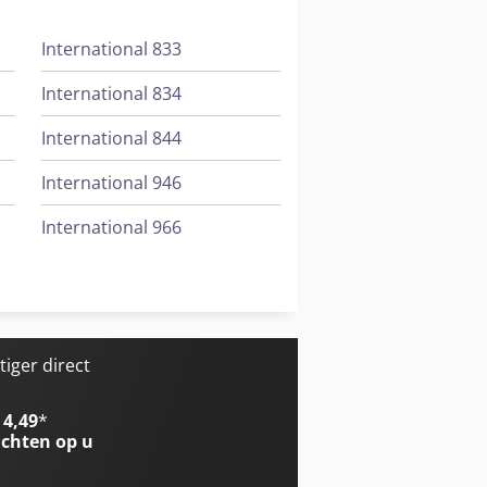
International 833
International 834
International 844
International 946
International 966
Trailer And Tools
Versalift Hoogwerker Op Vrachtauto
iger direct
 4,49
*
chten op u