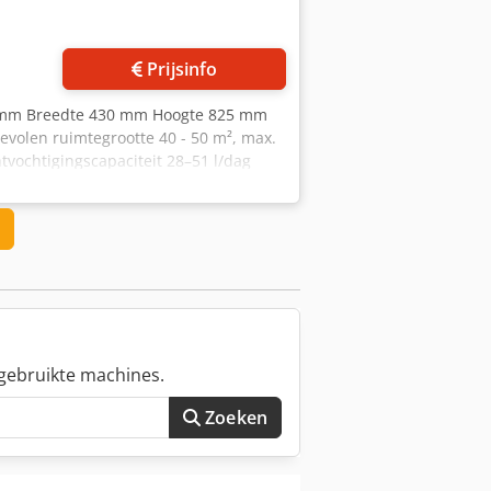
Prijsinfo
5 mm Breedte 430 mm Hoogte 825 mm
volen ruimtegrootte 40 - 50 m², max.
vochtigingscapaciteit 28–51 l/dag
gebruikte machines.
Zoeken