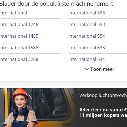
Blader door de populairste machinenamen:
International
International 533
International 1246
International 553
International 1455
International 554
International 1586
International 633
International 3288
International 644
Toon meer
International 353
International 654
International 3688
International 733
International 433
International 743
Verkoop luchtontvocht
International 453
International 824
Adverteer nu vanaf €
11 miljoen kopers
wa