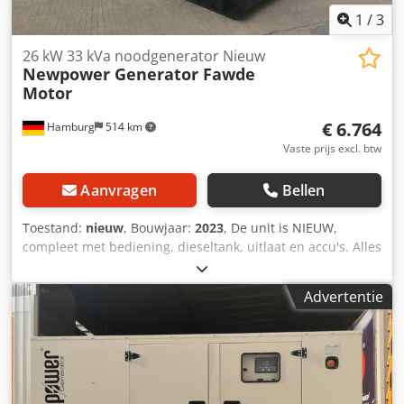
1
/
3
26 kW 33 kVa noodgenerator Nieuw
Newpower Generator Fawde
Motor
€ 6.764
Hamburg
514 km
Vaste prijs excl. btw
Aanvragen
Bellen
Toestand:
nieuw
, Bouwjaar:
2023
, De unit is NIEUW,
compleet met bediening, dieseltank, uitlaat en accu's. Alles
wat nodig is voor de inbedrijfstelling is inbegrepen.
(zonder brandstof) Op voorraad Technische specificaties
Advertentie
Motor : Fawde Kraft serie 4DW92-35D, 4 cilinders
Cjdjnkcadjpfx Apcjrf Generator: Newpower NW/N32
Continu vermogen: 24 kW / 30 kVA Maximaal vermogen: 26
kW / 33 kVA watergekoeld Aansluiting: 1x5polige 32A -,
1x3P 16A -, 1x220V chocolade stopcontacten,
stroomonderbreker, optionele automatische