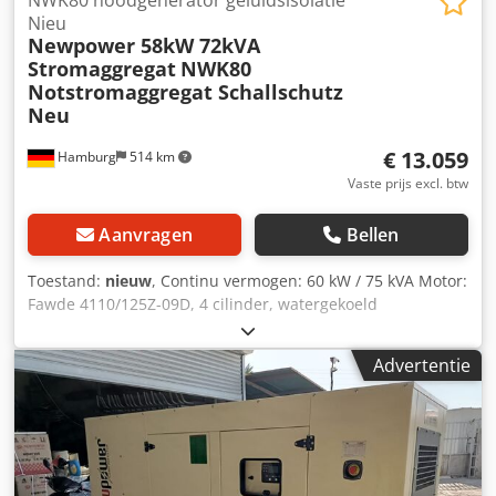
adres
Nieu
Newpower 58kW 72kVA
Stromaggregat
NWK80
Notstromaggregat Schallschutz
Neu
€ 13.059
Hamburg
514 km
Vaste prijs excl. btw
Aanvragen
Bellen
Toestand:
nieuw
, Continu vermogen: 60 kW / 75 kVA Motor:
Fawde 4110/125Z-09D, 4 cilinder, watergekoeld
Aansluiting: 1x32A, 1x64A 1x220V Stopcontacten of
stroomonderbrekers, optioneel 125A stopcontact
Advertentie
Frequentie: 50Hz Spanning: 400/230V Cedpfxeh R Tkpe
Apcorf inclusief elektronische snelheidsregeling, AVR,
acculader, voorverwarmer Comap AMF8-besturing met
generatornetwerksynchronisatie exclusief automatische
schakelaar RCD bescherming