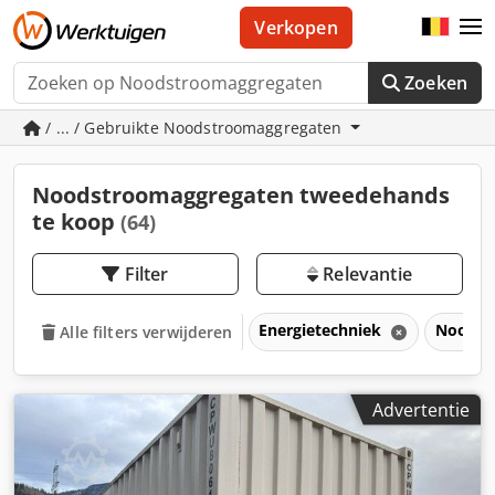
Verkopen
Zoeken
/ ... / Gebruikte Noodstroomaggregaten
Noodstroomaggregaten tweedehands
te koop
(64)
Filter
Relevantie
Energietechniek
Noodst
Alle filters verwijderen
Advertentie