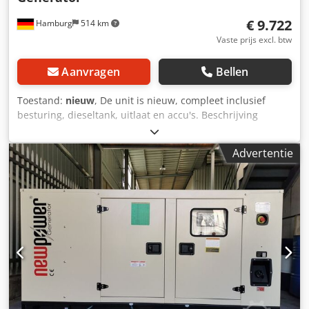
€ 9.722
Hamburg
514 km
Vaste prijs excl. btw
Aanvragen
Bellen
Toestand:
nieuw
, De unit is nieuw, compleet inclusief
besturing, dieseltank, uitlaat en accu's. Beschrijving
Model: NWR150 Ricardo Motor Newpower generator
generatorset Continu vermogen: 135 kVA / 108 kW
Advertentie
Maximaal vermogen: 150kVA / 120kW Motor: Kofo RIcardo
R6105AZLDS, 6 cilinder watergekoeld Aansluiting:
stroomonderbreker, 5-draads directe aansluiting
Frequentie: 50 Hz Spanning: 400/230 V Crodpfemdn Rhjx
Apcef inclusief mechanische snelheidsregeling, AVR,
acculader, geluidsisolatie, koelwaterverwarmer,
Besturingseenheid: Comap AMF8, netvoeding Afmetingen:
3030x1130x1810 mm Gewicht: ca. 1650kg Dieseltank: ca.
245L Bij 100% belasting: ca. 27,8 l/u Bij 75% belasting: ca.
18,1 l/u Bij 50% belasting: ca. 14,0 L/u Netwerkbewaking,
netwerkfeed-in, geluiddicht Klaar voor onmiddellijk