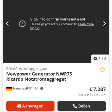
generatornetwerksynchronisatie exclusief automatische
schakelaar fl bescherming
1
/
8
60kVA noodaggregaat
Newpower Generator
NWR75
Ricardo Notstromaggregat
€ 7.287
Hamburg
514 km
Vaste prijs excl. btw
Aanvragen
Bellen