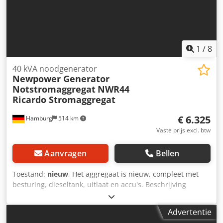
1
/
8
40 kVA noodgenerator
Newpower Generator
Notstromaggregat
NWR44
Ricardo Stromaggregat
€ 6.325
Hamburg
514 km
Vaste prijs excl. btw
Aanvragen
Bellen
Toestand:
nieuw
, Het aggregaat is nieuw, compleet met
besturing, dieseltank, uitlaat en accu's. Beschrijving
Model: NWR44 Ricardo Motor Newpower Generator
Vermogenseenheid Continu vermogen: 30,4 kW / 38kVA
Advertentie
Maximaal vermogen: 33,5 kW / 41,8 kVA Motor : Kofo