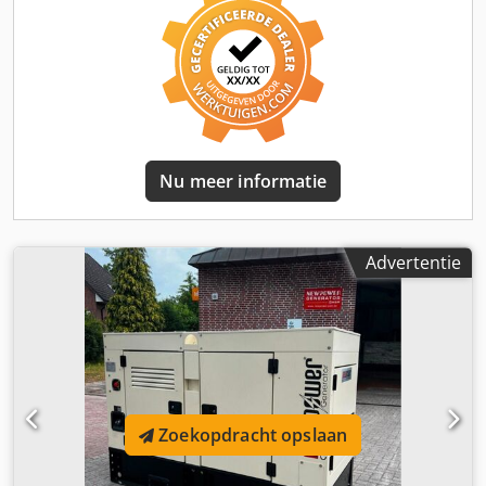
geluidsisolatie, koelwaterverwarmer, Besturingseenheid:
Comap AMF8, netvoeding Afmetingen: 2430x1030x1260
mm Gewicht: ca. 1166kg Dieseltank: 125 L. Credpfx
Asmdqw Eepcof Netwerkbewaking, netwerkfeed-in,
geluiddicht Klaar voor onmiddellijk gebruik. bijkomende
kosten 100A automatische schakelaar: € 620 Verzending: -
Wereldwijd transport inclusief lossen is mogelijk tegen
meerprijs - Om een ​​exacte vrachtprijs te kunnen geven,
Nu meer informatie
verzoeken wij u ons een aanvraag te sturen met uw
gegevens en uw volledige adres
Advertentie
Zoekopdracht opslaan