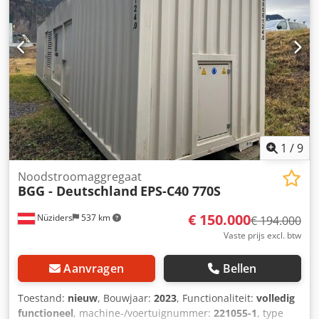
1
/
9
Noodstroomaggregaat
BGG - Deutschland
EPS-C40 770S
€ 150.000
Nüziders
537 km
€ 194.000
Vaste prijs excl. btw
Aanvragen
Bellen
Toestand:
nieuw
, Bouwjaar:
2023
, Functionaliteit:
volledig
functioneel
, machine-/voertuignummer:
221055-1
, type