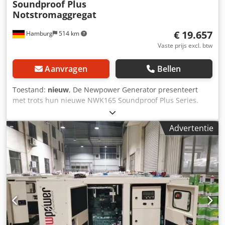
Soundproof Plus
Notstromaggregat
€ 19.657
Hamburg
514 km
Vaste prijs excl. btw
Aanvragen
Bellen
Toestand:
nieuw
, De Newpower Generator presenteert
met trots hun nieuwe NWK165 Soundproof Plus Series.
Deze generatorsets zijn voorzien van extra
geluidsgordijnen in de cabines, die een geluidsreductie
Advertentie
van 15 procent garanderen ten opzichte van de
standaardserie. De unit is nieuw, compleet inclusief
besturing, dieseltank, uitlaat accu's, elektrische
snelheidsregelaar, AVR, acculader, koelwaterboiler,
stopcontacten, FI beveiligingsschakelaar. - Versterkte
geluidsisolatie - Extra stille werking - Netbewaking,
netvoeding - Klaar voor onmiddellijk gebruik Technische
data: Model: NWK165 Soundproof Plus back-upgenerator
Fawde Motor Newpower generatorset met extra