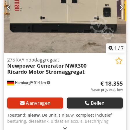
omschakelaar.). Frequentie: 50Hz Spanning: 400/230V
Toerental: 1500 toeren. Besturing: Comap AMF8 Bouwjaar:
2021 Afmetingen (LxBxH): 2000x 930x1250mm Gewicht: 930
kg Dieseltank: 95 L 100% belasting l/u 7,3 75% belasting l/u
5.1 50% belasting l/u 3.4 Netwerkbewaking, geluiddicht
Klaar voor direct gebruik. bijkomende kosten;
Automatische overboekingsbalie: €500
1
/
7
275 kVA noodaggregaat
Newpower Generator
NWR300
Ricardo Motor Stromaggregat
€ 18.355
Hamburg
514 km
Vaste prijs excl. btw
Aanvragen
Bellen
Toestand:
nieuw
, De unit is nieuw, compleet inclusief
besturing, dieseltank, uitlaat en accu's. Beschrijving
Model: NWR300 Ricardo Motor Newpower Generator