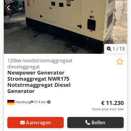
1
/
13
120kw noodstroomaggregaat
dieselaggregat
Newpower Generator
Stromaggregat
NWR175
Notstrmaggregat Diesel
Generator
€ 11.230
Hamburg
514 km
Vaste prijs excl. btw
Aanvragen
Bellen