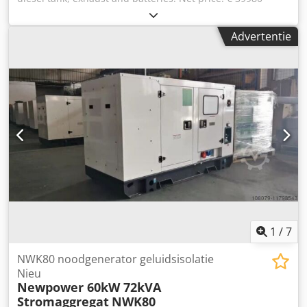
Gross price € 47576.12 Technical specifications Engine :
Doosan & P126TI-II, 6 cylinder, water-cooled, turbocharged
Advertentie
Generator: Newpower NW/N 330 Continuous power: 240
kW / 300 kVA Maximum power: 264 kW / 330 kVA Control
system: Deep Sea DSE 7320 Connection: direct connection
(Optional circuit breakers, outlets, automatic transfer
switch.) Frequency : 50 Hz & 3-phase Voltage: 400/230V
RPM : 1500 rpm. Dimensions (LxWxH): 3960x 1356x2167mm
Weight: 3200 kg Csdpfx Ajnkcaajpcjrf Network monitoring,
soundproof Shipment: - Worldwide transport is available
at an additional cost - In order to be able to quote an exact
freight price, please send us a request with your data and
your complete address
1
/
7
NWK80 noodgenerator geluidsisolatie
Nieu
Newpower 60kW 72kVA
Stromaggregat
NWK80