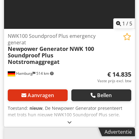
1
/
5
NWK100 Soundproof Plus emergency
generat
Newpower Generator
NWK 100
Soundproof Plus
Notstromaggregat
€ 14.835
Hamburg
514 km
Vaste prijs excl. btw
Aanvragen
Bellen
Toestand:
nieuw
, De Newpower Generator presenteert
met trots hun nieuwe NWK100 Soundproof Plus serie.
Deze generatorsets zijn voorzien van extra
geluidsgordijnen in de cabines, die een geluidsreductie
Advertentie
van 15 procent garanderen ten opzichte van de