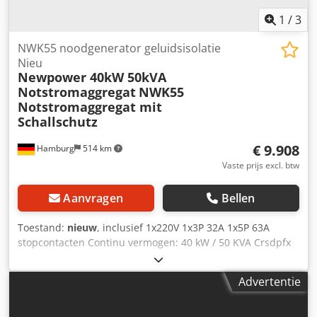
1
/
3
NWK55 noodgenerator geluidsisolatie
Nieu
Newpower 40kW 50kVA
Notstromaggregat
NWK55
Notstromaggregat mit
Schallschutz
€ 9.908
Hamburg
514 km
Vaste prijs excl. btw
Aanvragen
Bellen
Toestand:
nieuw
, inclusief 1x220V 1x3P 32A 1x5P 63A
stopcontacten Continu vermogen: 40 kW / 50 KVA Crsdpfx
Apeh R Tklecef Motor: Fawde 4DX-65D, 4 cilinder,
watergekoeld Aansluiting: stopcontacten of
Advertentie
stroomonderbrekers Frequentie: 50Hz Spanning: 400/230 V
inclusief elektronische snelheidsregeling, AVR, acculader
Comap AMF8-besturing met