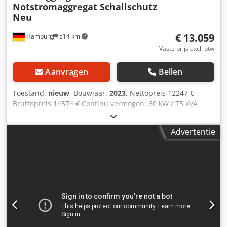
Notstromaggregat Schallschutz
Neu
€ 13.059
Hamburg
514 km
Vaste prijs excl. btw
Aanvragen
Bellen
Toestand:
nieuw
, Bouwjaar:
2023
, Nettopreis 12247 €
Bruttopreis 14574 € Continu vermogen: 60 kW / 75 kVA
Motor: Fawde 4110/125Z-09D, 4 cilinder, watergekoeld
Aansluiting: 1x32A, 1x64A 1x220V Stopcontacten of
Advertentie
stroomonderbrekers, optioneel 125A stopcontact
Frequentie: 50Hz Spanning: 400/230V Csdpenkcatsfx
Apcerf inclusief elektronische snelheidsregeling, AVR,
acculader, voorverwarmer Comap AMF8-besturing met
generatornetwerksynchronisatie exclusief automatische
schakelaar RCD bescherming