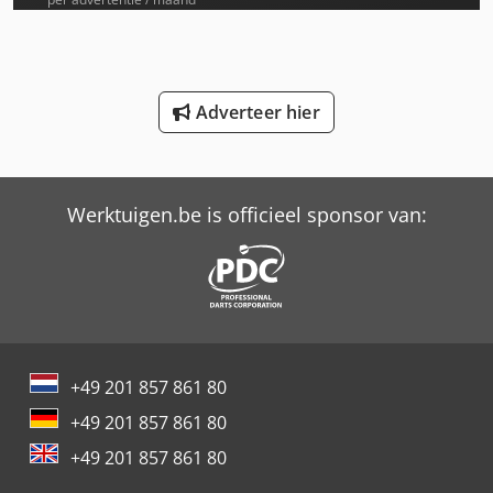
Knikmops Km 90
Knikmops Km 90 Te
Adverteer hier
Knikmops Km100 Te
Knikmops Km120 H
Werktuigen.be is officieel sponsor van:
Knikmops Km120 Te
Knikmops Km130 H
Knikmops Km130 Te
Knikmops Km250 H
+49 201 857 861 80
Knikmops Km250 Te
+49 201 857 861 80
Knikmops Wiellader 20 Ton Kniklader
+49 201 857 861 80