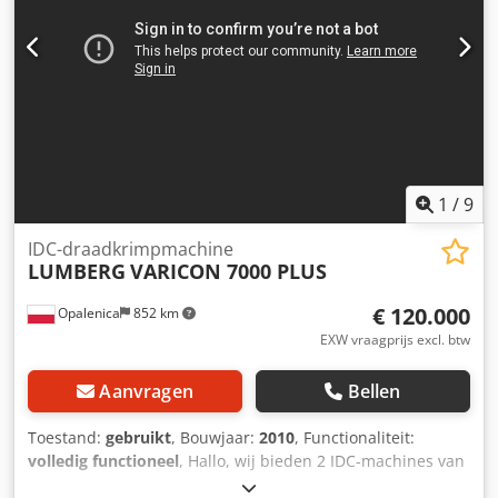
1
/
9
IDC-draadkrimpmachine
LUMBERG
VARICON 7000 PLUS
€ 120.000
Opalenica
852 km
EXW vraagprijs excl. btw
Aanvragen
Bellen
Toestand:
gebruikt
, Bouwjaar:
2010
, Functionaliteit:
volledig functioneel
, Hallo, wij bieden 2 IDC-machines van
het merk LUMBERG, model VARICON 7000, te koop aan.