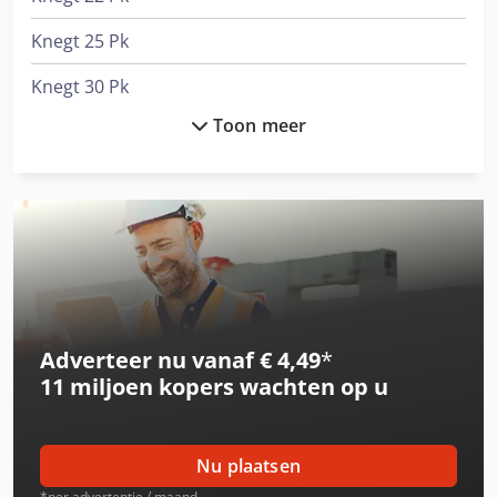
Knegt 25 Pk
Knegt 30 Pk
Toon meer
Knegt Cabine
Knegt Kmv 145 Verstek
Knegt Kmvhd 140 Verstek
Knegt Wb 120
Knegt Wb 150
Adverteer nu vanaf € 4,49
*
Knegt Wb 180
11 miljoen kopers
wachten op u
Knikmops Km 70
Knikmops Km 80
Nu plaatsen
Knikmops Km 85
*per advertentie / maand