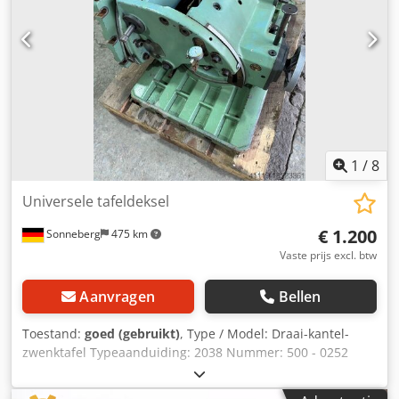
opspangroeven BxL=14x20mm De machinetafel is zo goed
als nieuw! *
1
/
8
Universele tafeldeksel
€ 1.200
Sonneberg
475 km
Vaste prijs excl. btw
Aanvragen
Bellen
Toestand:
goed (gebruikt)
, Type / Model: Draai-kantel-
zwenktafel Typeaanduiding: 2038 Nummer: 500 - 0252
Dwedpfxsvzlibe Akxja Tafelblad: 700 x 430 mm
Klemoppervlak: 700 x 430 mm Stopoppervlak: 580/500 x