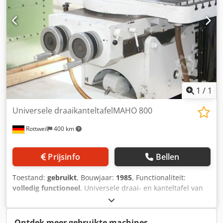
1
/
1
Universele draaikanteltafelMAHO 800
Rottweil
400 km
Prijsinfo
Bellen
Toestand:
gebruikt
, Bouwjaar:
1985
, Functionaliteit:
volledig functioneel
, Universele draai- en kanteltafel van
MAHO 800 Dwjdpfx Aob I Irwskxoa met mechanische y-
verstelling via handwiel
Ontdek meer gebruikte machines