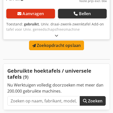
Vaste prijs excl. btw
Aanvragen
Bellen
Toestand:
gebruikt
, Univ. draai-zwenk-zwenktafel Add-on
tafel voor Univ. gereedschapsfreesmachine
Tafelafmetingen 630 x 250 mm Djdpfx Aksgp T D Noxjwa
Groefbreedte 14 mm Draai- en kantelbaar +/- 30
Zoekopdracht opslaan
Zwenkbaar +/-45 - 4x T-groef Gewicht ca. 120 kg
Gebruikte hoektafels / universele
tafels
(9)
Nu Werktuigen volledig doorzoeken met meer dan
200.000 gebruikte machines.
Zoeken