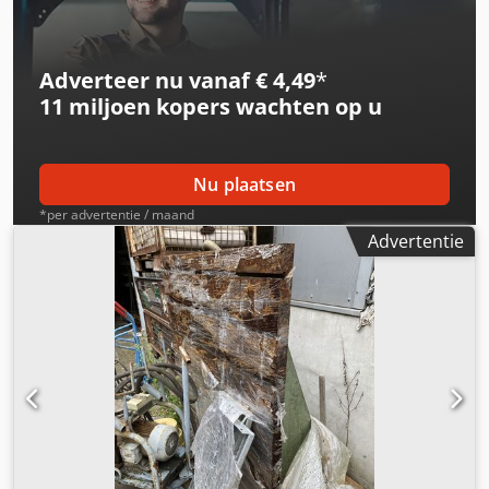
opzichte van de machine +/- 15 graden - Zwenkbaar +/- 15
graden - Zwenktafel, kanteltafel, hoekkanteltafel Maximale
toelaatbare belasting: 1000kg Gewicht: 400kg Goede staat
Adverteer nu vanaf € 4,49
*
11 miljoen kopers
wachten op u
Nu plaatsen
*per advertentie / maand
Advertentie