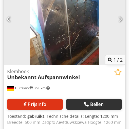
1
/
2
Klemhoek
Unbekannt
Aufspannwinkel
Duitsland
351 km
Prijsinfo
Bellen
Toestand:
gebruikt
, Technische details: Lengte: 1200 mm
Breedte: 500 mm Dsdpfx Aevfduwskxewa Hoogte: 1260 mm