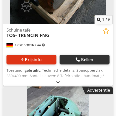
1
/
6
Schuine tafel
TOS- TRENCIN
FNG
Duitsland
563 km
Prijsinfo
Bellen
Toestand:
gebruikt
, Technische details: Spanoppervlak:
630x400 mm Aantal sleuven: 8 Tafelrotatie - handmatig/
mechanisch: 360° met de hand Dsdsu Nkrbjpfx Akxswa
Machinegewicht ca.: 175 kg Schuine aanbouwtafel -
Advertentie
machinetafel - machineklemtafel voor freesmachine TOS
bijv. FNG of FNGJ Het frame kan 360° horizontaal worden
gezwenkt via een handwiel. (Schaalverdeling 360°) T-
gleuven volgens DIN 650 en 508 a=14mm; h=24mm;
b=25mm; c=9mm Grondplaat: afmeting 380x300mm met 6