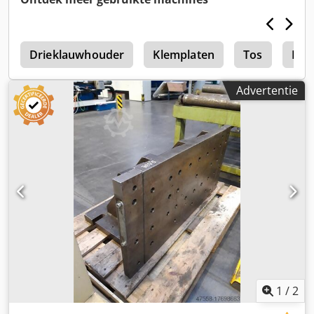
o
Drieklauwhouder
Klemplaten
Tos
Mah
Advertentie
1
/
2