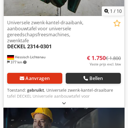
330 x 210 mm Gewicht: 61 kg in goede staat
1
/
10
Universele zwenk-kantel-draaibank,
aanbouwtafel voor universele
gereedschapsfreesmachines,
zwenktafe
DECKEL
2314-0301
€ 1.750
Hessisch Lichtenau
€ 1.800
377 km
Vaste prijs excl. btw
Aanvragen
Bellen
Toestand:
gebruikt
, Universele zwenk-kantel-draaibare
tafel DECKEL Universele aanbouwtafel voor
gereedschapsfreesmachines, passend voor FP 2L, FP 3L of
FP 4L Nr. 2314 Bouwjaar: ca. 1975 Djdpfx Asd E A I Nokxjwa
Opspanvlak: 1000 x 520 mm - 6 opspangroeven van 16mm,
afstand 90mm - Opspanplaat horizontaal naar rechts en
links draaibaar tot 45 graden, geschaald - Kantelbaar ten