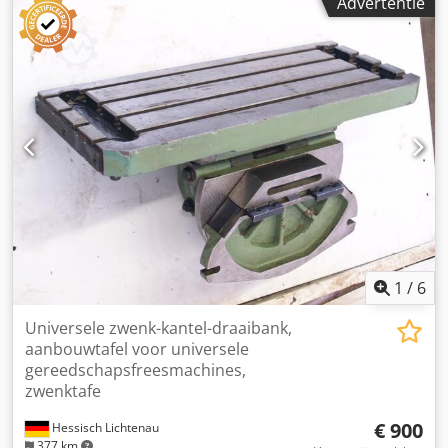
Advertentie
250 mm Groefbreedte: 14 / 24 mm Groefdiepte: 14 / 24 mm
Aantal groeven: 5 Kenmerken: draaibaar, kantelbaar en
zwenkbaar Conditie: goed Gewicht: 230 kg Afmetingen: 700
x 600 x 600 mm
1
/
6
Universele zwenk-kantel-draaibank,
aanbouwtafel voor universele
gereedschapsfreesmachines,
zwenktafe
€ 900
Hessisch Lichtenau
377 km