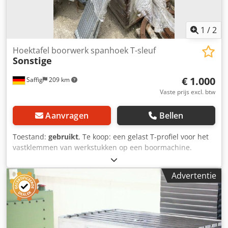
1
/
2
Hoektafel boorwerk spanhoek T-sleuf
Sonstige
€ 1.000
Saffig
209 km
Vaste prijs excl. btw
Aanvragen
Bellen
Toestand:
gebruikt
, Te koop: een gelast T-profiel voor het
vastklemmen van werkstukken op een boormachine.
Dedpfoznv E Nsx Akxowa Afmetingen: Beenlengtes 1500 x
850 Breedte 1400
Advertentie