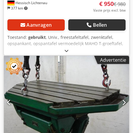
€ 950
Hessisch Lichtenau
€ 980
377 km
Vaste prijs excl. btw
Aanvragen
Bellen
Toestand:
gebruikt
, Univ., freestafeltafel, zwenktafel,
opspankant, opspantafel vermoedelijk MAHO T-groeftafel,
aanbouwtafel voor universele werktuigfreesmachine
Djdpfjxy Styox Akxswa Tafelnummer: 76-400-1 / 2210 05 00
Advertentie
Tafelafmeting: 700 x 330 mm Constructiehoogte: 210 mm
Groefbreedte: 12 mm Groefafstand: 45 mm - Tafelblad met
7x T-groef 12 mm - Montagevlak 90°, 13 mm boorgaten, 14
mm sleufgaten voor bevestiging en 12 mm geleidingsgroef
- Gatafstand montageplaat boven Ø 13 mm = 500 mm, 50
mm boven het tafelvlak (centraal gemeten) - Gatafstand
montageplaat midden Ø 13 mm = 472 mm, 95 mm boven
het tafelvlak (centraal gemeten) - Sleufgatafstand
montageplaat midden = 475 mm, 140 mm boven het
tafelvlak (centraal gemeten) - Sleufgatafstand
montageplaat onder = 475 mm, 185 mm boven het
tafelvlak (centraal gemeten) Afmetingen L x B x H: 820 x