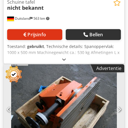
Schuine tafel
nicht bekannt
Duitsland
563 km
Prijsinfo
Bellen
Toestand:
gebruikt
, Technische details: Spanoppervlak:
1000 x 500 mm Machinegewicht ca.: 530 kg Afmetingen L x
B x H: 0,5 x 1,0 x 0,49 m Schuine aanbouwtafel -
machinetafel - machineklemtafel Dsdpfx Akju Rd Nioxswa
Advertentie
met 33 M24 opspangaten Verticale opzetzijde: B x H: 800 x
450 mm met 4 opspangroeven Ø 30 x 75 mm *