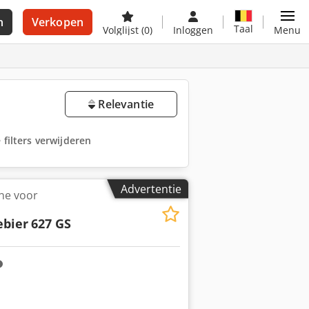
n
Verkopen
Taal
Volglijst
(0)
Inloggen
Menu
Relevantie
e filters verwijderen
Advertentie
e voor
ebier
627 GS