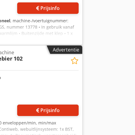
Prijsinfo
oneel
, machine-/voertuignummer:
S, nummer 13778 • In gebruik vanaf
warmlijm • Buitenzijde met klep • 1 x
XROTH door W&D • Kleinste
30 mm • Afvoerstek Credjzlh Nbopfx
Advertentie
achine
ebier
102
Prijsinfo
000 enveloppen/min, min/max
ntiweb, webuitlijnsysteem: 1x BST,