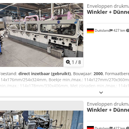
Enveloppen drukm
Winkler + Dünn
Duitsland
427 km
1
/
8
Toestand:
direct inzetbaar (gebruikt)
, Bouwjaar:
2000
, Formaatber
114x176mm/254x324mm, Boekje min./max.: 114x127mm/270x360m
min./max.: 114x178mm/330x406mm, Met zijnaden min./max.: 114x
of peel en seal: 600/min, latex gomming: 400/min. Documentatie bes
mogelijk. Credpfjv Rp R Uox Aipjf
Enveloppen drukm
Winkler + Dünn
Duitsland
427 km