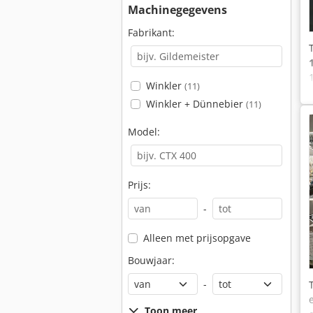
Machinegegevens
Fabrikant:
Winkler
(11)
Winkler + Dünnebier
(11)
Model:
Prijs:
-
Alleen met prijsopgave
Bouwjaar:
-
Toon meer