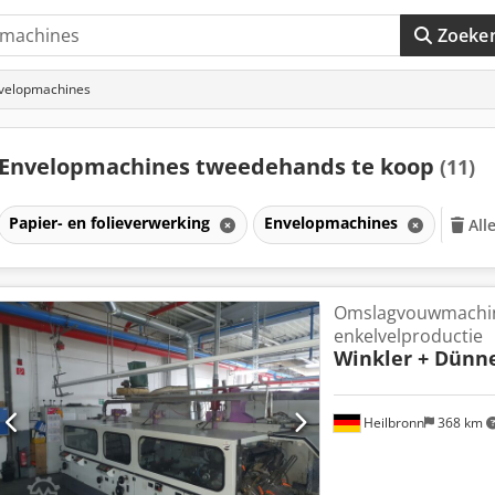
Zoeke
nvelopmachines
Envelopmachines tweedehands te koop
(11)
Papier- en folieverwerking
Envelopmachines
All
Omslagvouwmachin
enkelvelproductie
Winkler + Dünn
Heilbronn
368 km