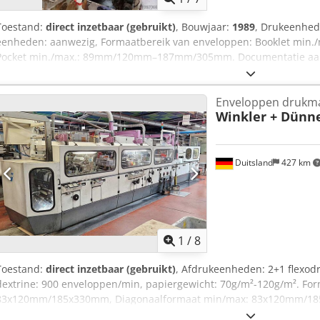
Toestand:
direct inzetbaar (gebruikt)
, Bouwjaar:
1989
, Drukeenhed
eenheden: aanwezig, Formaatbereik van enveloppen: Booklet m
Pocket min./max.: 89mm/120mm–187mm/305mm. Documentatie aanwez
mogelijk. Crodpfsxbrxljx Aipef
Enveloppen drukm
Winkler + Dünn
Duitsland
427 km
1
/
8
Toestand:
direct inzetbaar (gebruikt)
, Afdrukeenheden: 2+1 flexod
dextrine: 900 enveloppen/min, papiergewicht: 70g/m²-120g/m². Fo
83x120mm/185x330mm, Diagonaalformaat min/max: 83x120mm/185x2
mogelijk. Crsdpfx Aetq Ha Toipef