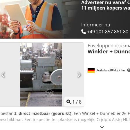
Adverteer nu vanaf €
11 miljoen kopers
wa
Informeer nu
+49 201 857 861 80
Enveloppen drukm
Winkler + Dünn
Duitsland
427 km
1
/
8
Toestand:
direct inzetbaar (gebruikt)
, Een Winkel + Dünnebier 26 
beschikbaar. Een inspectie ter plaatse is mogelijk. Crjdpfx Aistq Hb