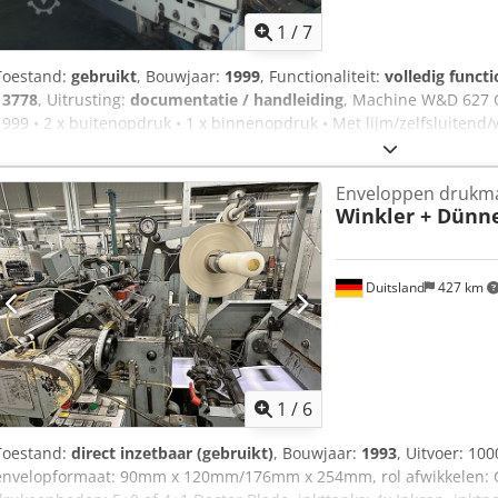
1
/
7
Toestand:
gebruikt
, Bouwjaar:
1999
, Functionaliteit:
volledig functi
13778
, Uitrusting:
documentatie / handleiding
, Machine W&D 627 G
1999 • 2 x buitenopdruk • 1 x binnenopdruk • Met lijm/zelfsluitend/
venster • Aandrijfregelaars omgebouwd naar Indra Drive Bosch RE
productafmeting: 83 x 120 mm • Grootste productafmeting: 185 x 3
Enveloppen drukm
Aipsf • Maximale capaciteit: 500 cycli
Winkler + Dünn
Duitsland
427 km
1
/
6
Toestand:
direct inzetbaar (gebruikt)
, Bouwjaar:
1993
, Uitvoer: 1
envelopformaat: 90mm x 120mm/176mm x 254mm, rol afwikkelen: Co