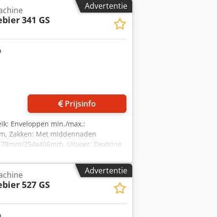
Advertentie
achine
ebier
341 GS
Prijsinfo
eik: Enveloppen min./max.:
m, Zakken: Met middennaden
178mm/254x406mm. Uitvoer: Dextrine
chikbaar. Inspectie ter plaatse is
Advertentie
achine
ebier
527 GS