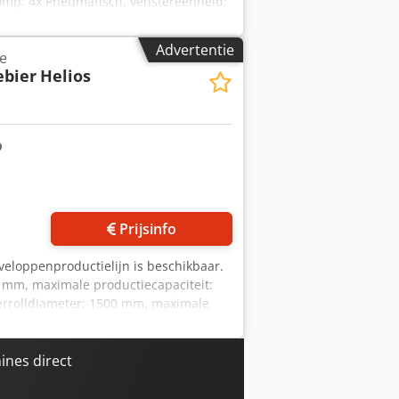
pomp: 4x Pneumatisch, venstereenheid:
 onderkrabber, tijdsmeerunit, latex-
g. Csdpfx Astqnuxsiporf
Advertentie
e
ebier
Helios
Vraag meer foto's aan
Prijsinfo
eloppenproductielijn is beschikbaar.
 mm, maximale productiecapaciteit:
ierrolldiameter: 1500 mm, maximale
, venstermateriaal snijlengtebereik:
s mogelijk. Codjyyy Nlepfx Aipsrf
nes direct