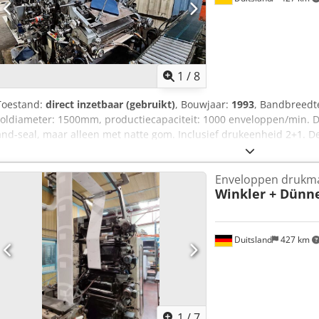
1
/
8
Toestand:
direct inzetbaar (gebruikt)
, Bouwjaar:
1993
, Bandbreed
roldiameter: 1500mm, productiecapaciteit: 1000 enveloppen/min. De
and-seal, maar alleen met natte gom. Inclusief drukeenheid 2+1.
vensters snijden en perforeren. Documentatie beschikbaar. Inspectie
Crodpfxjuqndio Aipsf
Enveloppen drukm
Winkler + Dünn
Duitsland
427 km
1
/
7