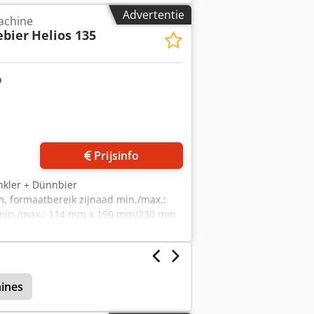
Advertentie
achine
ebier
Helios 135
 foto's aan
Prijsinfo
inkler + Dünnbier
, formaatbereik zijnaad min./max.:
min./max.: 114 mm x 150 mm/230 mm
 250 enveloppen/min. Inclusief
oek ter plaatse is mogelijk. Crjdevva
ines