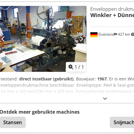
Enveloppen drukm
Winkler + Dünn
Duitsland
427 km
Vraag meer
1
/
1
Toestand:
direct inzetbaar (gebruikt)
, Bouwjaar:
1967
, Er is een W
enveloppendrukmachine beschikbaar. Enveloptype: Peel & Seal-gom
114 mm x 150 mm/330 mm x 450 mm, formaatbereik middennaad 
x 450 mm, papiergewichtbereik: 70 g 165 g/m², productiecapaciteit:
vacuümpomp en blaasluchtpomp. Documentatie beschikbaar. Een bez
Hqepfx Aipof
Ontdek meer gebruikte machines
Stansen
Snijmach