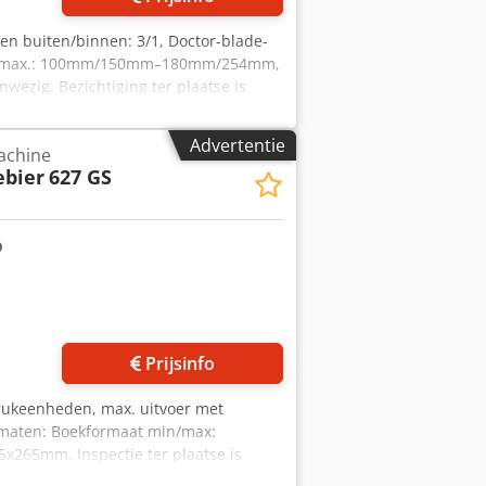
en buiten/binnen: 3/1, Doctor-blade-
in./max.: 100mm/150mm–180mm/254mm,
ig. Bezichtiging ter plaatse is
Advertentie
achine
ebier
627 GS
Prijsinfo
rukeenheden, max. uitvoer met
rmaten: Boekformaat min/max:
65mm. Inspectie ter plaatse is