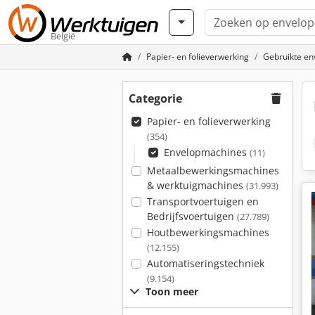
België
Papier- en folieverwerking
Gebruikte e
Categorie
Papier- en folieverwerking
(354)
Envelopmachines
(11)
Metaalbewerkingsmachines
& werktuigmachines
(31.993)
Transportvoertuigen en
Bedrijfsvoertuigen
(27.789)
Houtbewerkingsmachines
(12.155)
Automatiseringstechniek
(9.154)
Toon meer