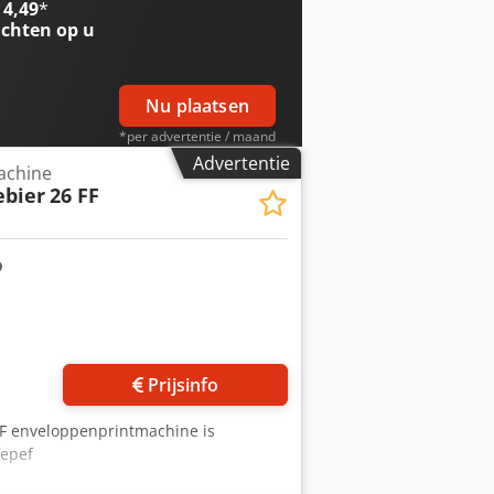
 4,49
*
chten op u
Nu plaatsen
*per advertentie / maand
Advertentie
achine
ebier
26 FF
Prijsinfo
FF enveloppenprintmachine is
fepef