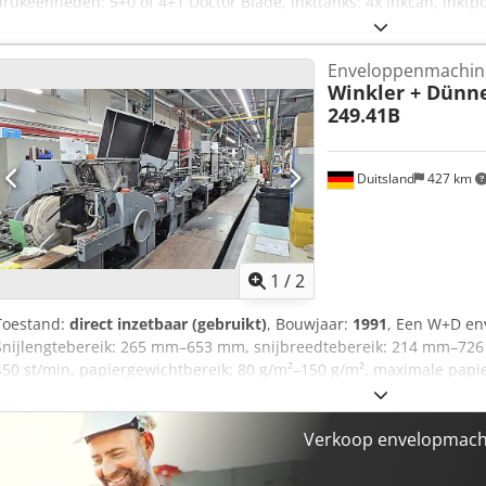
drukeenheden: 5+0 of 4+1 Doctor Blade, inkttanks: 4x Inkcan, inkt
traditionele stansmessen en zelfklevend papier. Inclusief boven- en
en dextrineseal, infrarooddroging, elektronische teller en bewakin
Enveloppenmachin
Winkler + Dünn
249.41B
Duitsland
427 km
1
/
2
Toestand:
direct inzetbaar (gebruikt)
, Bouwjaar:
1991
, Een W+D env
Snijlengtebereik: 265 mm–653 mm, snijbreedtebereik: 214 mm–726
450 st/min, papiergewichtbereik: 80 g/m²–150 g/m², maximale pap
papierrolbreedte: 686 mm, vensterrol-breedtebereik: 30 mm–490 mm
55 mm–280 mm. Documentatie is aanwezig. Bezichtigen ter plaatse i
Verkoop envelopmachi