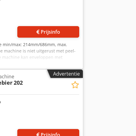
Prijsinfo
te min/max: 214mm/686mm, max.
 machine is niet uitgerust met peel-
 De machine kan enveloppen met
 ter plaatse is mogelijk.
Advertentie
achine
ebier
202
Prijsinfo