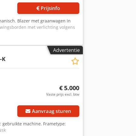
Prijsinfo
anisch. Blazer met graanwagen in
uwingsborden met verlichting volgens
Advertentie
-K
€ 5.000
Vaste prijs excl. btw
Aanvraag sturen
e: gebruikte machine. Frametype:
Nsk