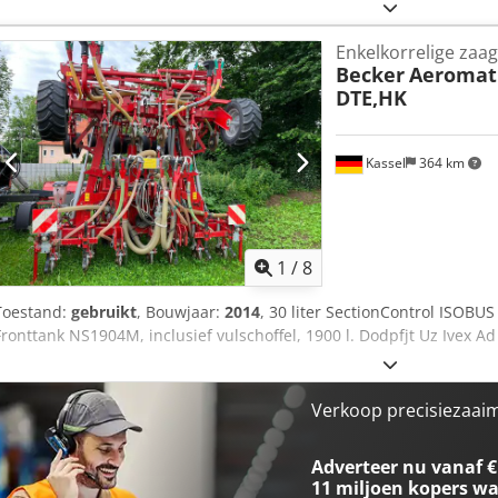
Enkelkorrelige zaag
Becker
Aeromat 
DTE,HK
Kassel
364 km
1
/
8
Toestand:
gebruikt
, Bouwjaar:
2014
, 30 liter SectionControl ISOBU
Fronttank NS1904M, inclusief vulschoffel, 1900 l. Dodpfjt Uz Ivex A
Verkoop precisiezaaim
Adverteer nu vanaf €
11 miljoen kopers
wa