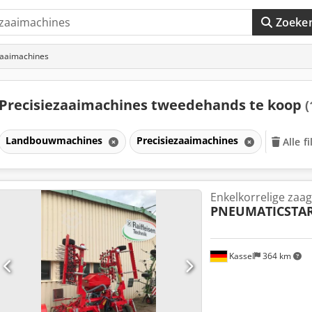
Zoeke
zaaimachines
Precisiezaaimachines tweedehands te koop
(
Landbouwmachines
Precisiezaaimachines
Alle f
Enkelkorrelige zaag
PNEUMATICSTAR-
Kassel
364 km