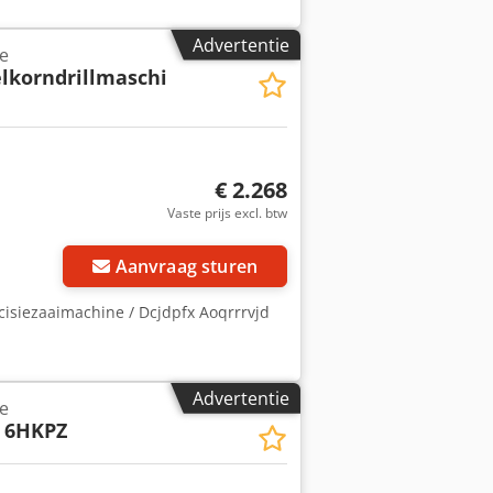
Advertentie
e
elkorndrillmaschi
€ 2.268
Vaste prijs excl. btw
Aanvraag sturen
ecisiezaaimachine / Dcjdpfx Aoqrrrvjd
Advertentie
e
 6HKPZ