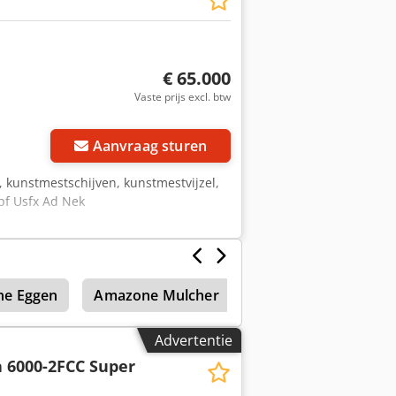
€ 65.000
Vaste prijs excl. btw
Aanvraag sturen
n, kunstmestschijven, kunstmestvijzel,
pf Usfx Ad Nek
e Eggen
Amazone Mulcher
Advertentie
 6000-2FCC Super