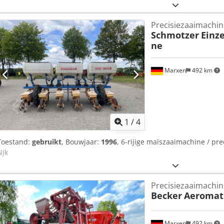
Precisiezaaimachin
Schmotzer
Einz
ne
Marxen
492 km
1
/
4
Toestand:
gebruikt
, Bouwjaar:
1996
, 6-rijige maïszaaimachine / pr
Njk
Precisiezaaimachin
Becker
Aeromat
Marxen
492 km