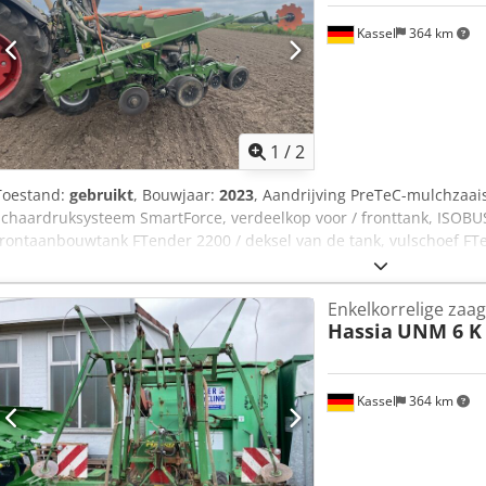
Kassel
364 km
1
/
2
Toestand:
gebruikt
, Bouwjaar:
2023
, Aandrijving PreTeC-mulchzaais
schaardruksysteem SmartForce, verdeelkop voor / fronttank, ISOB
frontaanbouwtank FTender 2200 / deksel van de tank, vulschoef FT
autonoom / ISOBUS-machinebesturing. Dcodpfxstp Hmrj Ad Njk
Enkelkorrelige zaag
Hassia
UNM 6 K 
Kassel
364 km