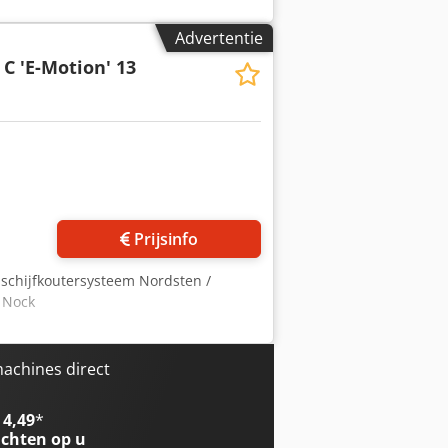
Advertentie
C 'E-Motion' 13
Prijsinfo
S schijfkoutersysteem Nordsten /
d Nock
achines direct
 4,49
*
chten op u