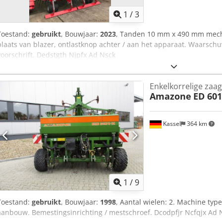
1
/
3
Toestand:
gebruikt
, Bouwjaar:
2023
, Tanden 10 mm x 490 mm mech
plaats van blazer, ontlastknop achter / aan het apparaat. Waarsch
voorschrift. Dedstgth Njpfx Ad Nsck
Enkelkorrelige zaag
Amazone
ED 601
Kassel
364 km
1
/
9
Toestand:
gebruikt
, Bouwjaar:
1998
, Aantal wielen: 2. Machine typ
aanbouw. Bemestingsinrichting / mestschroef. Dcodpfjr Ncfqjx Ad 