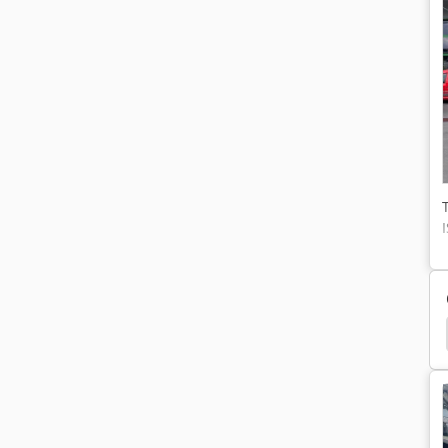
Amazone Ploeg
Amazone Schijveneg