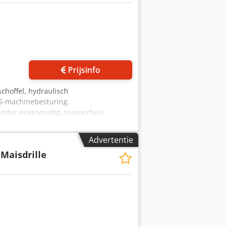
Vraag meer foto's aan
Prijsinfo
choffel, hydraulisch
US-machinebesturing,
ender enkelvoudig, toevoerbuis
Advertentie
Maisdrille