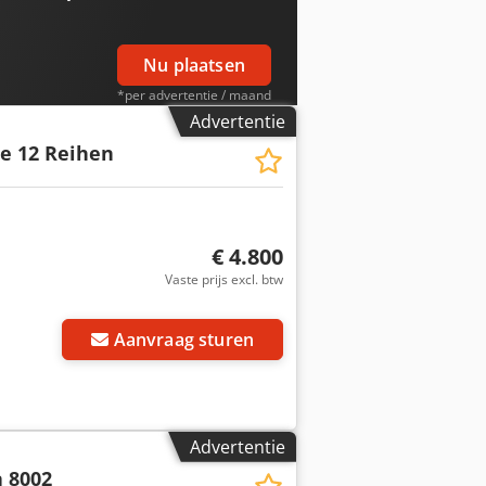
Nu plaatsen
*per advertentie / maand
Advertentie
le 12 Reihen
€ 4.800
Vaste prijs excl. btw
Aanvraag sturen
Advertentie
 8002