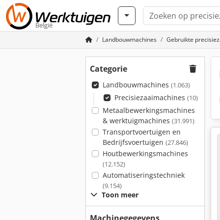
België
Landbouwmachines
Gebruikte precisie
Categorie
Landbouwmachines
(1.063)
Precisiezaaimachines
(10)
Metaalbewerkingsmachines
& werktuigmachines
(31.991)
Transportvoertuigen en
Bedrijfsvoertuigen
(27.846)
Houtbewerkingsmachines
(12.152)
Automatiseringstechniek
(9.154)
Toon meer
Machinegegevens