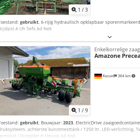
1
/
3
Toestand:
gebruikt
, 6-rijig hydraulisch opklapbaar sporenmarkeerde
Dcjdpst A Uh Sefx Ad Nek
Enkelkorrelige zaag
Amazone
Precea
Kassel
364 km
1
/
9
Toestand:
gebruikt
, Bouwjaar:
2023
, ElectricDrive zaaigoedcontaine
druksysteem, achterste kunstmesttank / 1250 ltr, LED-verlichting, T
terminal / Dcedpfet H Hmuox Ad Nsk