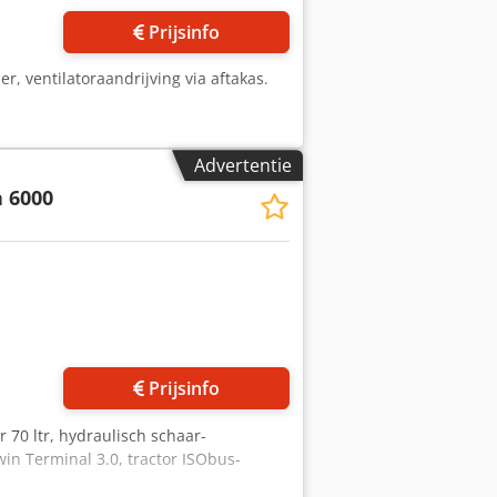
Prijsinfo
r, ventilatoraandrijving via aftakas.
Advertentie
 6000
Prijsinfo
r 70 ltr, hydraulisch schaar-
win Terminal 3.0, tractor ISObus-