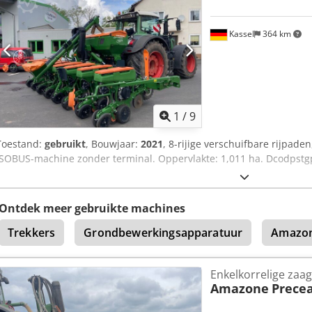
Kassel
364 km
1
/
9
Toestand:
gebruikt
, Bouwjaar:
2021
, 8-rijige verschuifbare rijpade
ISOBUS-machine zonder terminal. Oppervlakte: 1,011 ha. Dcodpstg
Ontdek meer gebruikte machines
Trekkers
Grondbewerkingsapparatuur
Amazon
Enkelkorrelige zaag
Amazone
Precea