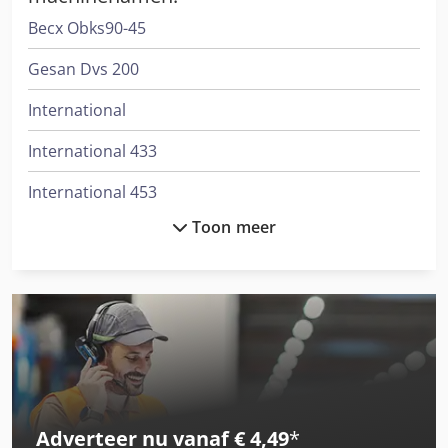
Becx Obks90-45
Gesan Dvs 200
International
International 433
International 453
Toon meer
International 533
International 553
International 554
International 644
International 654
Adverteer nu vanaf € 4,49
*
International 824