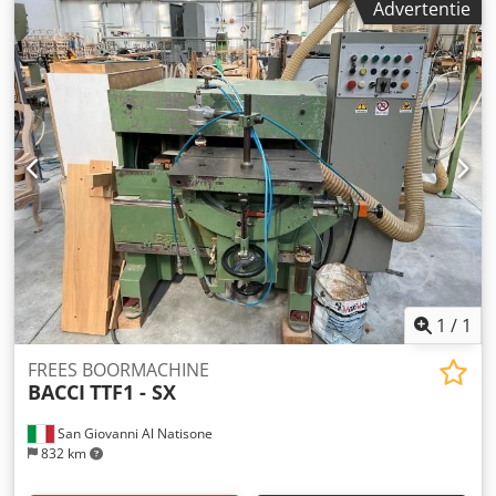
Advertentie
1
/
1
FREES BOORMACHINE
BACCI
TTF1 - SX
San Giovanni Al Natisone
832 km