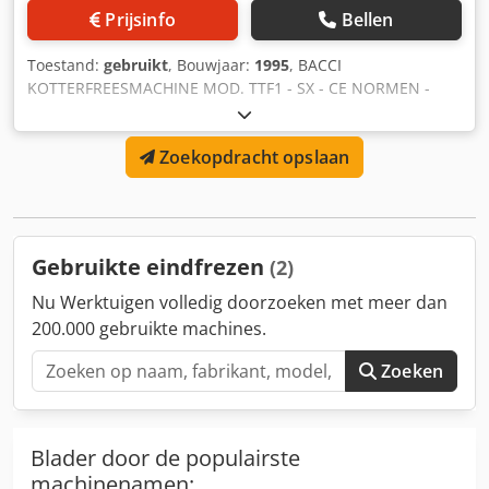
Prijsinfo
Bellen
Toestand:
gebruikt
, Bouwjaar:
1995
, BACCI
KOTTERFREESMACHINE MOD. TTF1 - SX - CE NORMEN -
GEBRUIKT - Volt. 380/50 - Matr. 333 Dsdpfx Aemxfhmjblokr
- Jaar 1995
Zoekopdracht opslaan
Gebruikte eindfrezen
(2)
Nu Werktuigen volledig doorzoeken met meer dan
200.000 gebruikte machines.
Zoeken
Blader door de populairste
machinenamen: