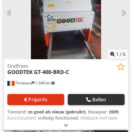
1
/
6
Eindfrees
GOODTEK
GT-400-BRD-C
Timișoara
1.348 km
Prijsinfo
Bellen
Toestand:
zo goed als nieuw (gebruikt)
, Bouwjaar:
2009
,
Functionaliteit:
volledig functioneel
, Vlakbank met twee
frezen, onder en boven. Dkedpfx Absufr H Ajler